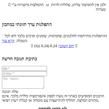
ולכן אין להסתמך עליהן, עלולות להיות
ההמלצות מיוצרות ע"י

AI
טעויות
התפלגות ערך תזונתי במתכון
התפלגות ערך תזונתי במתכון

ההתפלגות מתייחסת לחלבונים, פחמימות, שומנים וסיבים בלבד ולא לכל
סיבים
.
הטבלה.
קרא עוד
פחמימות
חלבונים
שומנים
תזונתיים

: 0.24 (0.24 נטו)
יחס קטוגני

0.4%
19%
7.9%
72.7%
כתיבת תגובה חדשה
שלח תגובה
התכנים המופיעים באתר זה נועדו לספק אינפורמציה כללית בלבד. אינם
מהווים המלצה, תחליף להתייעצות עם מומחה או קבלת ייעוץ רפואי.
לא כדאי לפספס...