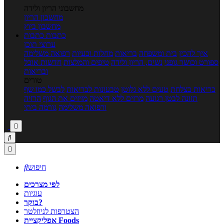
מחשבוני הריון ולידה
מחשבון הריון
מחשבון ביוץ
כתבות
כתבות
ערוצי תוכן
איך להכין
בית ומשפחה
בריאות
מחלות ובעיות
רפואה משלימה
ספורט וכושר גופני
נשים, הריון ולידה
טיפים והמלצות
חדשות אוכל
ובריאות
טורים
בריאות בצלחת
טעים ללא גלוטן
טבעונות לבריאות
לבשל כמו שף
תזונה לבטן רגועה
מרזים ללא דיאטה
מזיזים את הגוף
הרזיה
ורפואה משלימה
גורמה ביתי



חיפוש

לפי מצרכים
עוגיות
בוקר?
הצטרפות לניוזלטר
אפליקציית Foods