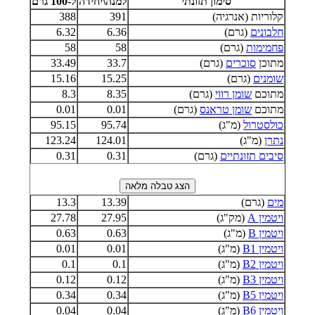
סימון תזונתי
למנה\יחידה
ל-100 גרם
קלוריות (אנרגיה)
391
388
חלבונים
(גרם)
6.36
6.32
פחמימות
(גרם)
58
58
מתוכן
סוכרים
(גרם)
33.7
33.49
שומנים
(גרם)
15.25
15.16
מתוכם
שומן רווי
(גרם)
8.35
8.3
מתוכם
שומן טראנס
(גרם)
0.01
0.01
כולסטרול
(מ"ג)
95.74
95.15
נתרן
(מ"ג)
124.01
123.24
סיבים תזונתיים
(גרם)
0.31
0.31
מים
(גרם)
13.39
13.3
ויטמין A
(מק"ג)
27.95
27.78
ויטמין B
(מ"ג)
0.63
0.63
ויטמין B1
(מ"ג)
0.01
0.01
ויטמין B2
(מ"ג)
0.1
0.1
ויטמין B3
(מ"ג)
0.12
0.12
ויטמין B5
(מ"ג)
0.34
0.34
ויטמין B6
(מ"ג)
0.04
0.04