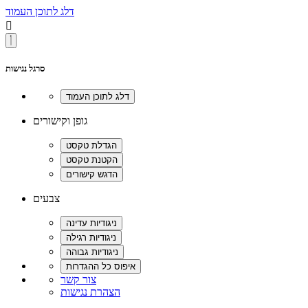
דלג לתוכן העמוד

סרגל נגישות
גופן וקישורים
צבעים
צור קשר
הצהרת נגישות