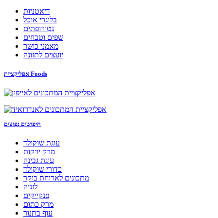
דיאטניות
בלוגרי אוכל
נטורופתים
שפים וטבחים
מאמני כושר
יועצים לתזונה
אפליקציית Foods
חיפושים נפוצים
עוגת שוקולד
מרק ירקות
עוגת גבינה
כדורי שוקולד
מתכונים לארוחת בוקר
לזניה
פנקייקים
מרק כתום
עוף בתנור