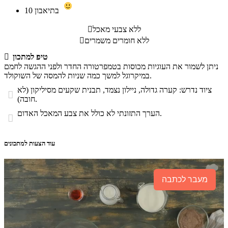
בתיאבון
10
ללא צבעי מאכל

ללא חומרים משמרים

טיפ למתכון

ניתן לשמור את העוגיות מכוסות בטמפרטורה החדר ולפני ההגשה לחמם
במיקרוגל למשך כמה שניות להמסה של השוקולד.
ציוד נדרש: קערה גדולה, ניילון נצמד, תבנית שקעים מסיליקון (לא

חובה).
הערך התזונתי לא כולל את צבע המאכל האדום.

עוד הצעות למתכונים
מעבר לכתבה