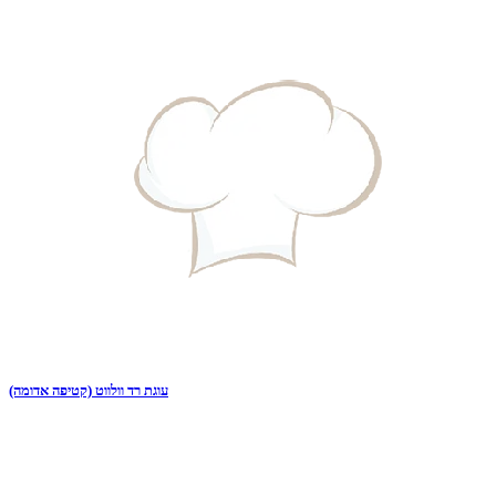
עוגת רד וולווט (קטיפה אדומה)