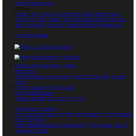
טרנדים בעולם האוכל
מיוחדים
מנתח המתכונים
ספר המתכונים שלי
מתכוני וידאו
מתכונים
עשירים
מתכונים לפי מצרכים
אוכל דיאטטי
אוכל בריא
מאכלי
עדות
ספרי בישול
מתכונים לפי חגים ועונות
לפי שיטות הכנה
אפליקציית Foods
מוצרים ומאכלים
מוצרים ומאכלים
מילון האוכל
תפריטי תזונה
ערכים תזונתיים
חיפוש ע"פ רכיבים
מכילים הכי
הרבה
מחשבון קלוריות
מחשבון קלוריות
מנוי FoodsDictionary
5 ימי ניסיון חינם - לחצו לפרטים נוספים
מחשבוני תזונה ובריאות
מחשבון קלוריות
מחשבון שריפת קלוריות
מחשבון דופק מטרה
יחס
מותניים לירכיים
מחשבון צריכת קלוריות
מחשבון מינונים מומלצים
מחשבון BMI
מחשבון אחוז שומן