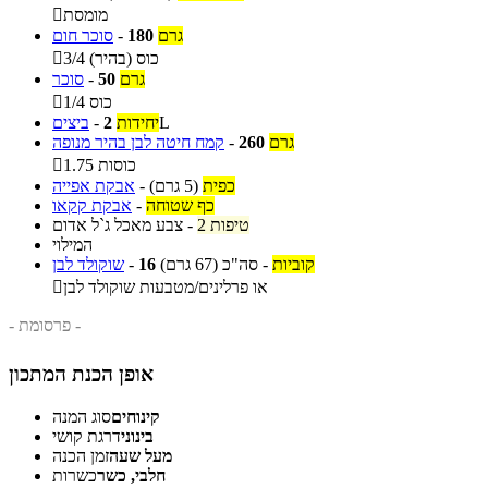
מומסת

גרם
180
-
סוכר חום
3/4 כוס (בהיר)

גרם
50
-
סוכר
1/4 כוס

L
יחידות
2
-
ביצים
גרם
260
-
קמח חיטה לבן בהיר מנופה
1.75 כוסות

כפית
(5 גרם)
-
אבקת אפייה
כף שטוחה
-
אבקת קקאו
2 טיפות
-
צבע מאכל ג`ל אדום
המילוי
קוביות
-
סה"כ
(67 גרם)
16
-
שוקולד לבן
או פרלינים/מטבעות שוקולד לבן

- פרסומת -
אופן הכנת המתכון
קינוחים
סוג המנה
בינוני
דרגת קושי
מעל שעה
זמן הכנה
חלבי, כשר
כשרות