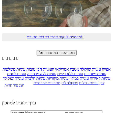
מוזמנים לעקוב אחרי בר באינסטגרם!






אפייה
עוגיות
שוקולד
מטבח אמריקאי
העוגיות הכי טובות
עוגיות מומלצות
עוגיות מיוחדות
עוגיות ללא ביצים
עוגיות ללא מרגרינה
עוגיות לחגים
עוגיות לאירוח
עוגיות במילוי
עוגיות מקוריות
עוגיות חלביות
עוגיות שוקולד
לבן
עוגיות גדולות
שוקולד לבן
מתכונים יצירתיים
הצג עוד תגיות
ערך תזונתי למתכון