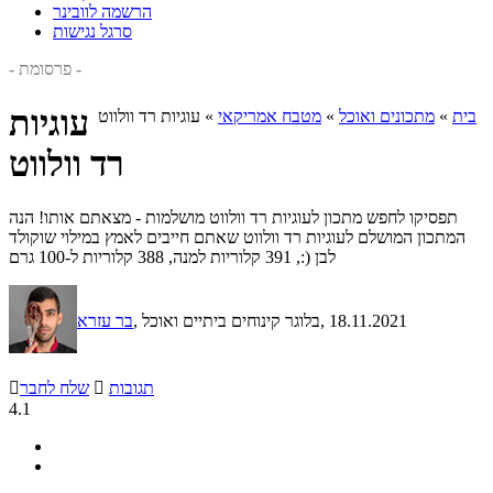
הרשמה לוובינר
סרגל נגישות
- פרסומת -
עוגיות
בית
»
מתכונים ואוכל
»
מטבח אמריקאי
»
עוגיות רד וולווט
רד וולווט
תפסיקו לחפש מתכון לעוגיות רד וולווט מושלמות - מצאתם אותו! הנה
המתכון המושלם לעוגיות רד וולווט שאתם חייבים לאמץ במילוי שוקולד
לבן (:, 391 קלוריות למנה, 388 קלוריות ל-100 גרם
, 18.11.2021
, בלוגר קינוחים ביתיים ואוכל
בר עזרא
תגובות

שלח לחבר

4.1