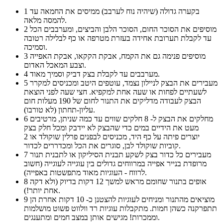
בקערה גדולה (שיהיה נוח לערבב) ממיסים את החמאה עד
1
להמסה מלאה.
מוסיפים את הסוכר החום, הסוכר הלבן והביצים, ומערבבים הכל
2
עד לקבלת תערובת אחידה בעזרת מטרפה או כף לבלילה רטובה
וסמיכה.
מוסיפים פנימה גם את הקמח, אבקת הקקאו, אבקת האפייה
3
וצבע המאכל האדום.
מערבבים עד לקבלת בצק דביק וסמיך מאוד.
4
מעבירים את הבצק לניילון נצמד, עוטפים היטב ומכניסים למקרר
5
לשעתיים לפחות או שעה אחת למקפיא. חצי שעה לפני הוצאת
הבצק לעבודה מדליקים את התנור לחום של 190 מעלות חום
עליון-תחתון (לא טורבו).
מחלקים את הבצק ל- 8 חלקים שווים עד כמה שניתן, מרטיבים
6
מעט את הידיים במים כדי שהבצק לא יידבק ומכל חלק בצק
יוצרים פיתה על כף היד, מכניסים לבפנים פרלין שוקולד או 2
קוביות שוקולד לבן, סוגרים את הכל ומכדררים לכדור.
מעבירים כל כדור בצק לשקע תבנית הסיליקון או לתבנית תנור
7
מרופדת בנייר אפייה במרווחים גדולים בין עוגייה לעוגייה (חשוב
לרווח - העוגיות מאוד מתפשטות באפייה).
אופים בתנור שחומם מראש למשך 12 דקות בדיוק (ולא דקה
8
אחת יותר!).
מוציאים מהתנור ומניחים לעוגיות להצטנן כ- 10 דקות אחרת הן
9
תתפרקנה כשהן חמות. מתקבלות עוגיות רד וולווט פשוט מושלמות
וממכרות! מגישים אותן במצב חמים ומתענגים.