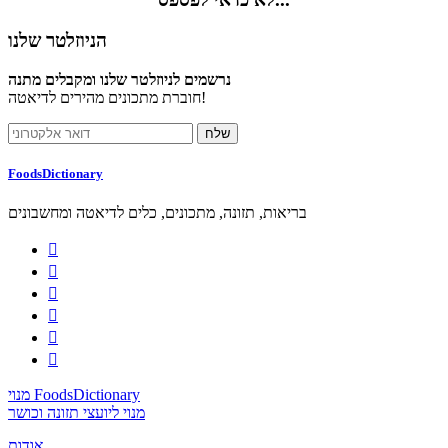
הניוזלטר שלנו
נרשמים לניוזלטר שלנו ומקבלים מתנה
חוברת מתכונים מהירים לדיאטה!
FoodsDictionary
בריאות, תזונה, מתכונים, כלים לדיאטה ומחשבונים






מנוי FoodsDictionary
מנוי ליועצי תזונה וכושר
אודות