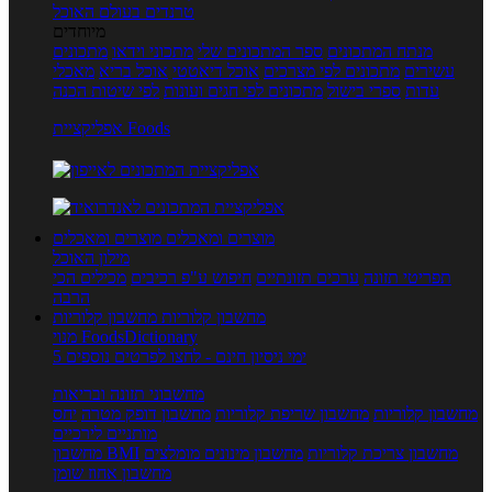
טרנדים בעולם האוכל
מיוחדים
מנתח המתכונים
ספר המתכונים שלי
מתכוני וידאו
מתכונים
עשירים
מתכונים לפי מצרכים
אוכל דיאטטי
אוכל בריא
מאכלי
עדות
ספרי בישול
מתכונים לפי חגים ועונות
לפי שיטות הכנה
אפליקציית Foods
מוצרים ומאכלים
מוצרים ומאכלים
מילון האוכל
תפריטי תזונה
ערכים תזונתיים
חיפוש ע"פ רכיבים
מכילים הכי
הרבה
מחשבון קלוריות
מחשבון קלוריות
מנוי FoodsDictionary
5 ימי ניסיון חינם - לחצו לפרטים נוספים
מחשבוני תזונה ובריאות
מחשבון קלוריות
מחשבון שריפת קלוריות
מחשבון דופק מטרה
יחס
מותניים לירכיים
מחשבון צריכת קלוריות
מחשבון מינונים מומלצים
מחשבון BMI
מחשבון אחוז שומן