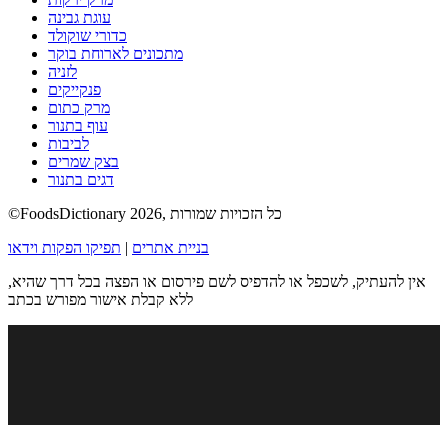
עוגת גבינה
כדורי שוקולד
מתכונים לארוחת בוקר
לזניה
פנקייקים
מרק כתום
עוף בתנור
לביבות
בצק שמרים
דגים בתנור
©FoodsDictionary 2026, כל הזכויות שמורות
בניית אתרים
|
תפיקו הפקות וידאו
אין להעתיק, לשכפל או להדפיס לשם פירסום או הפצה בכל דרך שהיא,
ללא קבלת אישור מפורש בכתב