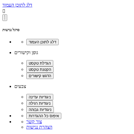
דלג לתוכן העמוד

סרגל נגישות
גופן וקישורים
צבעים
צור קשר
הצהרת נגישות