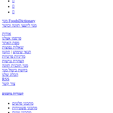



מנוי FoodsDictionary
מנוי ליועצי תזונה וכושר
אודות
פרסמו אצלנו
מפת האתר
שאלות נפוצות
תנאי שימוש
|
תקנון
מדיניות פרטיות
הצהרת נגישות
מנוי תוכנית תזונה
בקשת ביטול מנוי
הבלוג שלנו
RSS
צור קשר
קטגוריות מתכונים
מתכוני סלטים
מתכוני פשטידות
מתכוני עוגות