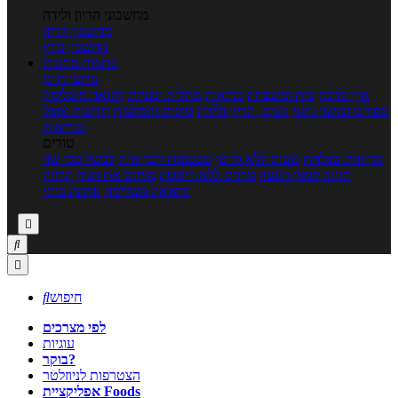
מחשבוני הריון ולידה
מחשבון הריון
מחשבון ביוץ
כתבות
כתבות
ערוצי תוכן
איך להכין
בית ומשפחה
בריאות
מחלות ובעיות
רפואה משלימה
ספורט וכושר גופני
נשים, הריון ולידה
טיפים והמלצות
חדשות אוכל
ובריאות
טורים
בריאות בצלחת
טעים ללא גלוטן
טבעונות לבריאות
לבשל כמו שף
תזונה לבטן רגועה
מרזים ללא דיאטה
מזיזים את הגוף
הרזיה
ורפואה משלימה
גורמה ביתי



חיפוש

לפי מצרכים
עוגיות
בוקר?
הצטרפות לניוזלטר
אפליקציית Foods