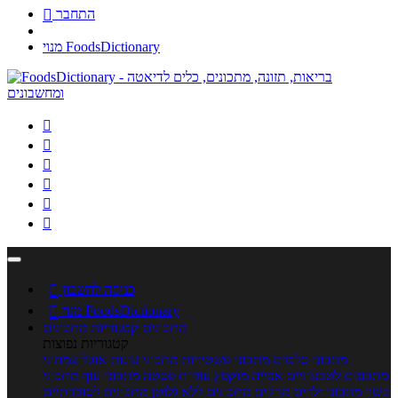
התחבר

מנוי FoodsDictionary






כניסה לחשבון

מנוי FoodsDictionary

מתכונים
קטגוריות מתכונים
קטגוריות נפוצות
מתכוני סלטים
מתכוני פשטידות
מתכוני עוגות
אוכל צמחוני
מתכונים לטבעוניים
אפייה
מוקפץ
עוגיות
פסטה
מתכוני עוף
מתכוני
בשר
מתכוני ילדים
מרקים
מתכונים ללא גלוטן
מתכונים לסוכרתיים