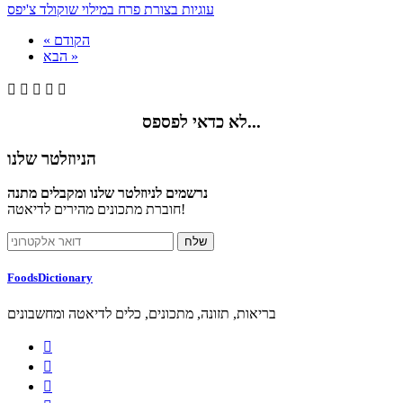
עוגיות בצורת פרח במילוי שוקולד צ'יפס
« הקודם
הבא »





לא כדאי לפספס...
הניוזלטר שלנו
נרשמים לניוזלטר שלנו ומקבלים מתנה
חוברת מתכונים מהירים לדיאטה!
FoodsDictionary
בריאות, תזונה, מתכונים, כלים לדיאטה ומחשבונים


