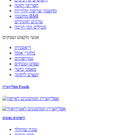
תפריטי תזונה
מחשבון שריפת קלוריות
מחשבון BMI
ערכים תזונתיים
מכילים הכי הרבה
אנשי מקצוע ועסקים
דיאטניות
בלוגרי אוכל
נטורופתים
שפים וטבחים
מאמני כושר
יועצים לתזונה
אפליקציית Foods
חיפושים נפוצים
עוגת שוקולד
מרק ירקות