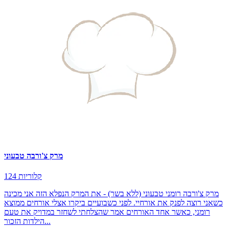
מרק צ'ורבה טבעוני
124 קלוריות
מרק צ'ורבה רומני טבעוני (ללא בשר) - את המרק הנפלא הזה אני מכינה
כשאני רוצה לפנק את אורחיי. לפני כשבועיים ביקרו אצלי אורחים ממוצא
רומני, כאשר אחד האורחים אמר שהצלחתי לשחזר במדויק את טעם
הילדות הזכור...