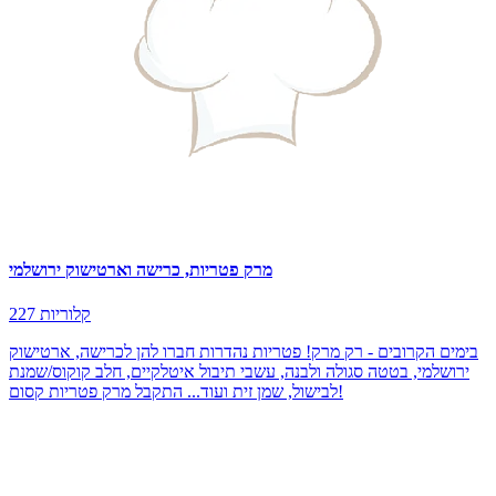
מרק פטריות, כרישה וארטישוק ירושלמי
227 קלוריות
בימים הקרובים - רק מרק! פטריות נהדרות חברו להן לכרישה, ארטישוק
ירושלמי, בטטה סגולה ולבנה, עשבי תיבול איטלקיים, חלב קוקוס/שמנת
לבישול, שמן זית ועוד... התקבל מרק פטריות קסום!