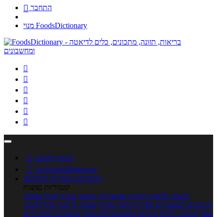
התחבר

מנוי FoodsDictionary






כניסה לחשבון

מנוי FoodsDictionary

מתכונים
קטגוריות מתכונים
קטגוריות נפוצות
מתכוני סלטים
מתכוני פשטידות
מתכוני עוגות
אוכל צמחוני
מתכונים לטבעוניים
אפייה
מוקפץ
עוגיות
פסטה
מתכוני עוף
מתכוני
בשר
מתכוני ילדים
מרקים
מתכונים ללא גלוטן
מתכונים לסוכרתיים