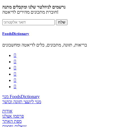
נרשמים לניוזלטר שלנו ומקבלים מתנה
חוברת מתכונים מהירים לדיאטה!
FoodsDictionary
בריאות, תזונה, מתכונים, כלים לדיאטה ומחשבונים






מנוי FoodsDictionary
מנוי ליועצי תזונה וכושר
אודות
פרסמו אצלנו
מפת האתר
שאלות נפוצות