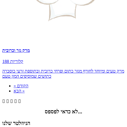
מרק גזר וכרובית
188 קלוריות
מרק טעים ומיוחד לחורף מגזר כתום ופרחי כרובית ובתוספת זרעי כוסברה
כתושים שמוסיפים המון טעם
« הקודם
הבא »





לא כדאי לפספס...
הניוזלטר שלנו