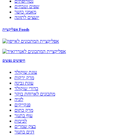
נטורופתים
שפים וטבחים
מאמני כושר
יועצים לתזונה
אפליקציית Foods
חיפושים נפוצים
עוגת שוקולד
מרק ירקות
עוגת גבינה
כדורי שוקולד
מתכונים לארוחת בוקר
לזניה
פנקייקים
מרק כתום
עוף בתנור
לביבות
בצק שמרים
דגים בתנור