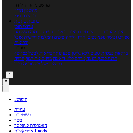
מחשבוני הריון ולידה
מחשבון הריון
מחשבון ביוץ
כתבות
כתבות
ערוצי תוכן
איך להכין
בית ומשפחה
בריאות
מחלות ובעיות
רפואה משלימה
ספורט וכושר גופני
נשים, הריון ולידה
טיפים והמלצות
חדשות אוכל
ובריאות
טורים
בריאות בצלחת
טעים ללא גלוטן
טבעונות לבריאות
לבשל כמו שף
תזונה לבטן רגועה
מרזים ללא דיאטה
מזיזים את הגוף
הרזיה
ורפואה משלימה
גורמה ביתי



חיפוש

עוגיות
פשטידות
בשר
הצטרפות לניוזלטר
אפליקציית Foods