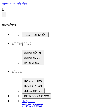
דלג לתוכן העמוד

סרגל נגישות
גופן וקישורים
צבעים
צור קשר
הצהרת נגישות