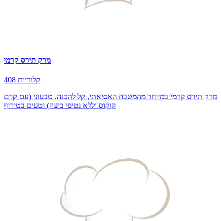
מרק תירס קרמי
408 קלוריות
מרק תירס קרמי במיוחד מהמטבח האסיאתי, קל להכנה, טבעוני (עם קרם
קוקוס וללא נטיפי ביצה) וטעים בטירוף