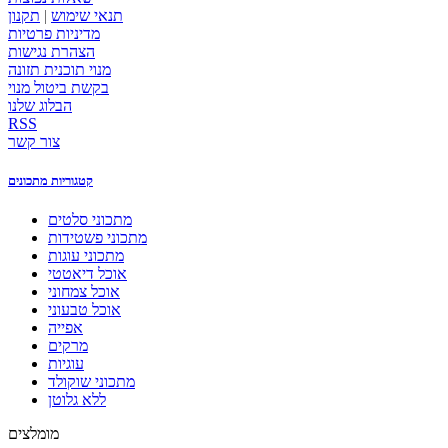
תנאי שימוש
|
תקנון
מדיניות פרטיות
הצהרת נגישות
מנוי תוכנית תזונה
בקשת ביטול מנוי
הבלוג שלנו
RSS
צור קשר
קטגוריות מתכונים
מתכוני סלטים
מתכוני פשטידות
מתכוני עוגות
אוכל דיאטטי
אוכל צמחוני
אוכל טבעוני
אפייה
מרקים
עוגיות
מתכוני שוקולד
ללא גלוטן
מומלצים