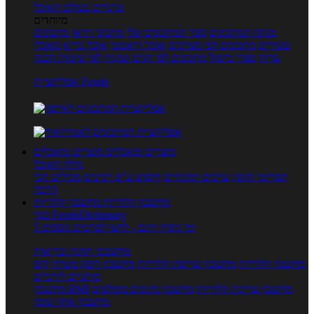
טרנדים בעולם האוכל
מיוחדים
מנתח המתכונים
ספר המתכונים שלי
מתכוני וידאו
מתכונים
עשירים
מתכונים לפי מצרכים
אוכל דיאטטי
אוכל בריא
מאכלי
עדות
ספרי בישול
מתכונים לפי חגים ועונות
לפי שיטות הכנה
אפליקציית Foods
מוצרים ומאכלים
מוצרים ומאכלים
מילון האוכל
תפריטי תזונה
ערכים תזונתיים
חיפוש ע"פ רכיבים
מכילים הכי
הרבה
מחשבון קלוריות
מחשבון קלוריות
מנוי FoodsDictionary
5 ימי ניסיון חינם - לחצו לפרטים נוספים
מחשבוני תזונה ובריאות
מחשבון קלוריות
מחשבון שריפת קלוריות
מחשבון דופק מטרה
יחס
מותניים לירכיים
מחשבון צריכת קלוריות
מחשבון מינונים מומלצים
מחשבון BMI
מחשבון אחוז שומן