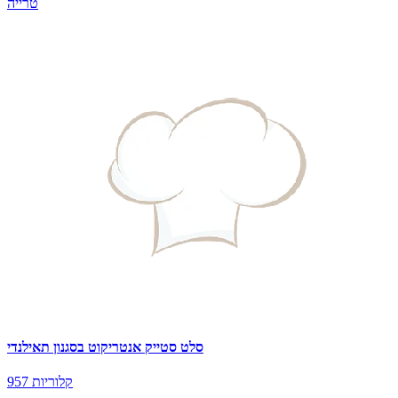
טרייה
סלט סטייק אנטריקוט בסגנון תאילנדי
957 קלוריות