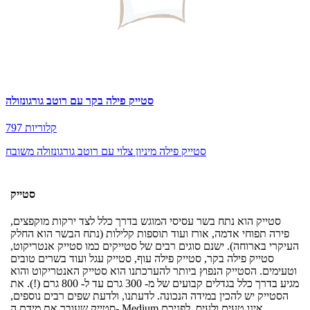
סטייק פילה בקר עם רוטב גורגונזולה
797 קלוריות
סטייק פילה מיניון צלוי עם רוטב גורגונזולה משובח
סטייק
סטייק הוא נתח בשר עסיסי המוגש בדרך כלל לצד ירקות מוקפצים,
פירה תפוחי אדמה, אורז ועוד תוספות קלילות (נתח הבשר הוא החלק
העיקרי בארוחה). ישנם סוגים רבים של סטייקים כמו סטייק אנטריקוט,
סטייק פילה בקר, סטייק פילה עוף, סטייק עגל ועוד בשרים טובים
וטעימים. הסטייק הנפוץ ביותר להערכתנו הוא סטייק האנטריקוט והוא
מגיע בדרך כלל בגדלים קבועים של מ- 300 גרם עד ל- 800 גרם (!). את
הסטייק יש להכין במידה הנכונה. לדעתנו, ולדעת שפים רבים נוספים,
סטייק שעובר את מידת ה- Medium אינו טעים ולעיס. לפניכם