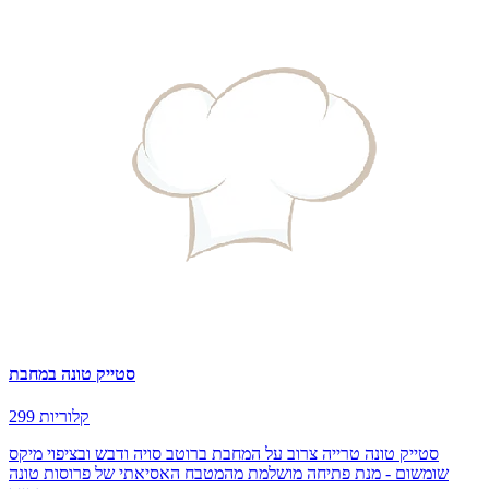
סטייק טונה במחבת
299 קלוריות
סטייק טונה טרייה צרוב על המחבת ברוטב סויה ודבש ובציפוי מיקס
שומשום - מנת פתיחה מושלמת מהמטבח האסיאתי של פרוסות טונה