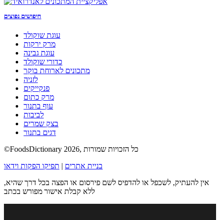
חיפושים נפוצים
עוגת שוקולד
מרק ירקות
עוגת גבינה
כדורי שוקולד
מתכונים לארוחת בוקר
לזניה
פנקייקים
מרק כתום
עוף בתנור
לביבות
בצק שמרים
דגים בתנור
©FoodsDictionary 2026, כל הזכויות שמורות
בניית אתרים
|
תפיקו הפקות וידאו
אין להעתיק, לשכפל או להדפיס לשם פירסום או הפצה בכל דרך שהיא,
ללא קבלת אישור מפורש בכתב