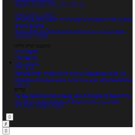
5 ימי ניסיון חינם - לחצו לפרטים נוספים
מחשבוני תזונה ובריאות
מחשבון קלוריות
מחשבון שריפת קלוריות
מחשבון דופק מטרה
יחס
מותניים לירכיים
מחשבון צריכת קלוריות
מחשבון מינונים מומלצים
מחשבון BMI
מחשבון אחוז שומן
מחשבוני הריון ולידה
מחשבון הריון
מחשבון ביוץ
כתבות
כתבות
ערוצי תוכן
איך להכין
בית ומשפחה
בריאות
מחלות ובעיות
רפואה משלימה
ספורט וכושר גופני
נשים, הריון ולידה
טיפים והמלצות
חדשות אוכל
ובריאות
טורים
בריאות בצלחת
טעים ללא גלוטן
טבעונות לבריאות
לבשל כמו שף
תזונה לבטן רגועה
מרזים ללא דיאטה
מזיזים את הגוף
הרזיה
ורפואה משלימה
גורמה ביתי


