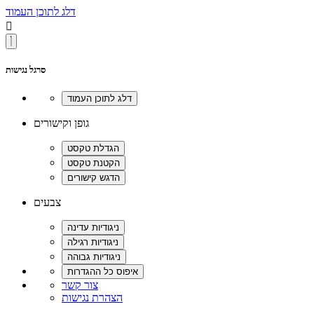
דלג לתוכן העמוד

סרגל נגישות
גופן וקישורים
צבעים
צור קשר
הצהרת נגישות