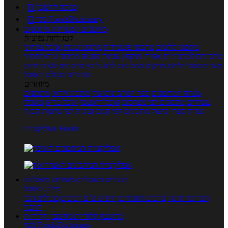
כניסה לחשבון

מנוי FoodsDictionary

מתכונים
קטגוריות מתכונים
קטגוריות נפוצות
מתכוני סלטים
מתכוני פשטידות
מתכוני עוגות
אוכל צמחוני
מתכונים לטבעוניים
אפייה
מוקפץ
עוגיות
פסטה
מתכוני עוף
מתכוני
בשר
מתכוני ילדים
מרקים
מתכונים ללא גלוטן
מתכונים לסוכרתיים
טרנדים בעולם האוכל
מיוחדים
מנתח המתכונים
ספר המתכונים שלי
מתכוני וידאו
מתכונים
עשירים
מתכונים לפי מצרכים
אוכל דיאטטי
אוכל בריא
מאכלי
עדות
ספרי בישול
מתכונים לפי חגים ועונות
לפי שיטות הכנה
אפליקציית Foods
מוצרים ומאכלים
מוצרים ומאכלים
מילון האוכל
תפריטי תזונה
ערכים תזונתיים
חיפוש ע"פ רכיבים
מכילים הכי
הרבה
מחשבון קלוריות
מחשבון קלוריות
מנוי FoodsDictionary