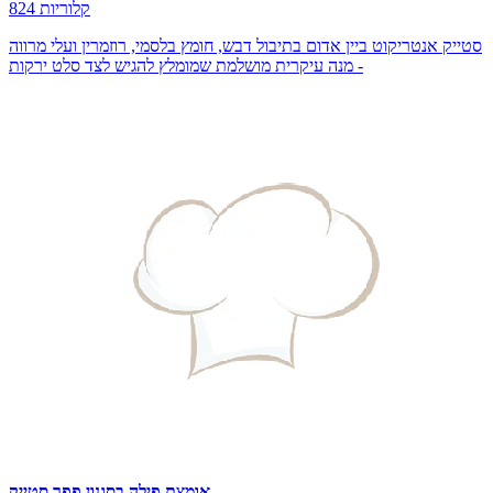
824 קלוריות
סטייק אנטריקוט ביין אדום בתיבול דבש, חומץ בלסמי, רוזמרין ועלי מרווה
- מנה עיקרית מושלמת שמומלץ להגיש לצד סלט ירקות
אומצת פילה בסגנון פפר סטייק