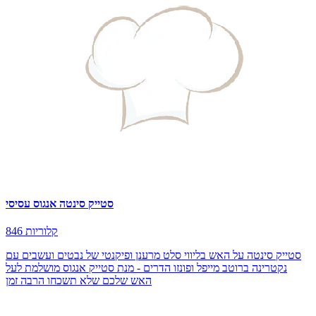
סטייק סינטה אנגוס עסיסי
846 קלוריות
סטייק סינטה על האש בליווי סלט מרענן ופיקנטי של נבטים ועשבים עם
נקטרינה ברוטב מייפל ופונזו הדרים - מנת סטייק אנגוס מושלמת לעל
האש שלכם שלא תשכחו הרבה זמן