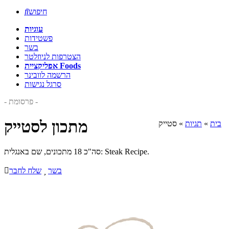
חיפוש

עוגיות
פשטידות
בשר
הצטרפות לניוזלטר
אפליקציית Foods
הרשמה לוובינר
סרגל נגישות
- פרסומת -
מתכון לסטייק
בית
»
תגיות
»
סטייק
סה"כ 18 מתכונים, שם באנגלית: Steak Recipe.
בשר

שלח לחבר
