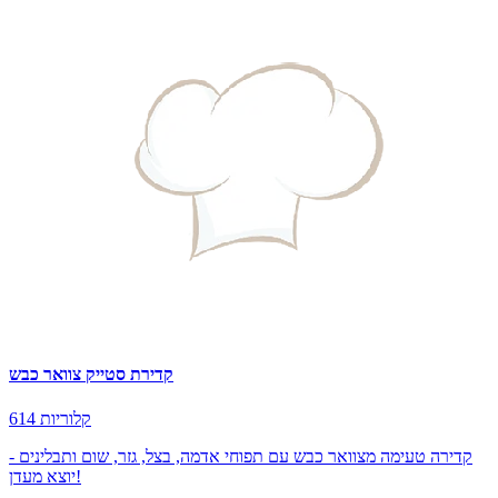
קדירת סטייק צוואר כבש
614 קלוריות
קדירה טעימה מצוואר כבש עם תפוחי אדמה, בצל, גזר, שום ותבלינים -
יוצא מעדן!