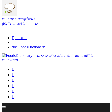
אפליקציית המתכונים!
להורדה בחינם
לחצו כאן
התחבר

מנוי FoodsDictionary





