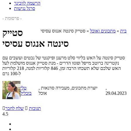
הרשמה לוובינר
סרגל נגישות
- פרסומת -
סטייק
בית
»
מתכונים ואוכל
»
סטייק סינטה אנגוס עסיסי
סינטה אנגוס עסיסי
סטייק סינטה על האש בליווי סלט מרענן ופיקנטי של נבטים ועשבים עם
נקטרינה ברוטב מייפל ופונזו הדרים - מנת סטייק אנגוס מושלמת לעל
האש שלכם שלא תשכחו הרבה זמן, 846 קלוריות למנה, 218 קלוריות
ל-100 גרם
,
, יוצרת מתכונים, מעבירה סדנאות
טלי
29.04.2023
אוכל
בובליל
תגובות

שלח לחבר

4.5