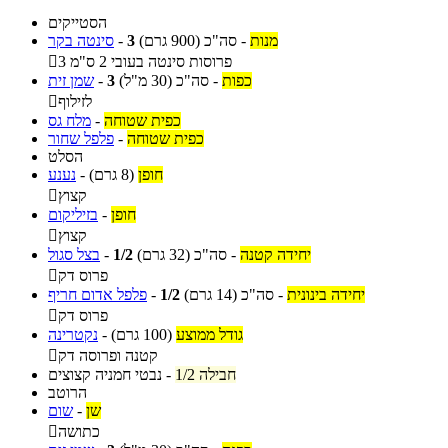
הסטייקים
מנות
-
סה"כ
(900 גרם)
3
-
סינטה בקר
3 פרוסות סינטה בעובי 2 ס"מ

כפות
-
סה"כ
(30 מ"ל)
3
-
שמן זית
לזילוף

כפית שטוחה
-
מלח גס
כפית שטוחה
-
פלפל שחור
הסלט
חופן
(8 גרם)
-
נענע
קצוץ

חופן
-
בזיליקום
קצוץ

יחידה קטנה
-
סה"כ
(32 גרם)
1/2
-
בצל סגול
פרוס דק

יחידה בינונית
-
סה"כ
(14 גרם)
1/2
-
פלפל אדום חריף
פרוס דק

גודל ממוצע
(100 גרם)
-
נקטרינה
קטנה ופרוסה דק

1/2 חבילה
-
נבטי חמניה קצוצים
הרוטב
שן
-
שום
כתושה
