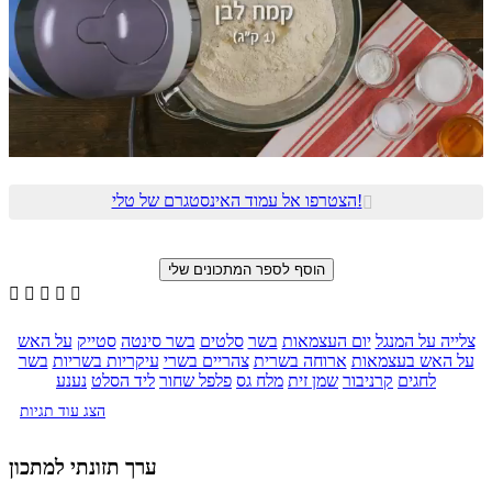
הצטרפו אל עמוד האינסטגרם של טלי!






צלייה על המנגל
יום העצמאות
בשר
סלטים
בשר סינטה
סטייק
על האש
על האש בעצמאות
ארוחה בשרית
צהריים בשרי
עיקריות בשריות
בשר
לחגים
קרניבור
שמן זית
מלח גס
פלפל שחור
ליד הסלט
נענע
הצג עוד תגיות
ערך תזונתי למתכון