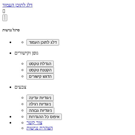
דלג לתוכן העמוד

סרגל נגישות
גופן וקישורים
צבעים
צור קשר
הצהרת נגישות