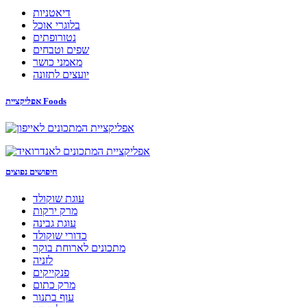
דיאטניות
בלוגרי אוכל
נטורופתים
שפים וטבחים
מאמני כושר
יועצים לתזונה
אפליקציית Foods
חיפושים נפוצים
עוגת שוקולד
מרק ירקות
עוגת גבינה
כדורי שוקולד
מתכונים לארוחת בוקר
לזניה
פנקייקים
מרק כתום
עוף בתנור