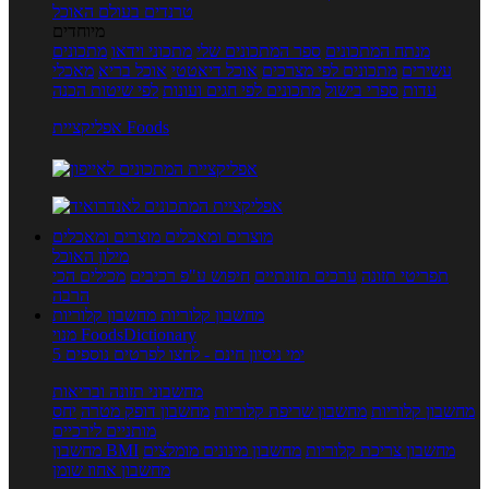
טרנדים בעולם האוכל
מיוחדים
מנתח המתכונים
ספר המתכונים שלי
מתכוני וידאו
מתכונים
עשירים
מתכונים לפי מצרכים
אוכל דיאטטי
אוכל בריא
מאכלי
עדות
ספרי בישול
מתכונים לפי חגים ועונות
לפי שיטות הכנה
אפליקציית Foods
מוצרים ומאכלים
מוצרים ומאכלים
מילון האוכל
תפריטי תזונה
ערכים תזונתיים
חיפוש ע"פ רכיבים
מכילים הכי
הרבה
מחשבון קלוריות
מחשבון קלוריות
מנוי FoodsDictionary
5 ימי ניסיון חינם - לחצו לפרטים נוספים
מחשבוני תזונה ובריאות
מחשבון קלוריות
מחשבון שריפת קלוריות
מחשבון דופק מטרה
יחס
מותניים לירכיים
מחשבון צריכת קלוריות
מחשבון מינונים מומלצים
מחשבון BMI
מחשבון אחוז שומן