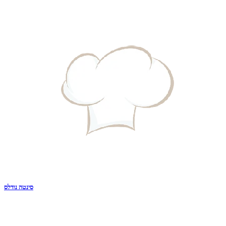
סינטה נודלס