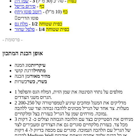
כפות
-
סה"כ
(30 מ"ל)
3
-
שמן זית
כף
-
סירופ מייפל
כף
(10 מ"ל)
-
רוטב פונזו (יוזו)
פונזו הדרים

כפית שטוחה
1/2
-
מלח גס
כפית שטוחה
1/4
-
פלפל שחור
- פרסומת -
אופן הכנת המתכון
עיקריות
סוג המנה
מתחיל
דרגת קושי
מהיר מאוד
זמן הכנה
בשרי, כשר
כשרות
מזלפים על נתחי הסינטה את שמן הזית, המלח הגס והפלפל
1
הגרוס משני הצדדים.
מדליקים את המנגל ומחכים שיגיע לטמפרטורה של 200-250
2
מעלות. צד אחד של הגריל מכוונים ללהבה גבוהה וצד שני ללהבה
נמוכה. מורחים שמן על הגריל בעזרת בצל ומלקחיים.
מניחים את הסטייקים בצד עם הלהבה הגבוהה וצולים כ- 2 דקות
3
מכל צד. בעזרת מלקחיים סוגרים גם את הצדדים ומעבירים לצד
של הגריל עם הלהבה הנמוכה. סוגרים עם מכסה בדיוק ל- 4 דקות
לדרגת Medium Well או כל דרגת צלייה אחרת שאתם אוהבים.