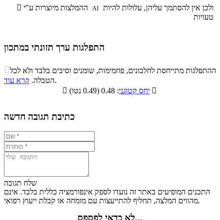
ולכן אין להסתמך עליהן, עלולות להיות
ההמלצות מיוצרות ע"י

AI
טעויות
התפלגות ערך תזונתי במתכון
התפלגות ערך תזונתי במתכון

ההתפלגות מתייחסת לחלבונים, פחמימות, שומנים וסיבים בלבד ולא לכל
סיבים
.
הטבלה.
קרא עוד
פחמימות
חלבונים
שומנים
תזונתיים

: 0.48 (0.49 נטו)
יחס קטוגני

0.9%
32.1%
59.9%
7.1%
כתיבת תגובה חדשה
שלח תגובה
התכנים המופיעים באתר זה נועדו לספק אינפורמציה כללית בלבד. אינם
מהווים המלצה, תחליף להתייעצות עם מומחה או קבלת ייעוץ רפואי.
לא כדאי לפספס...