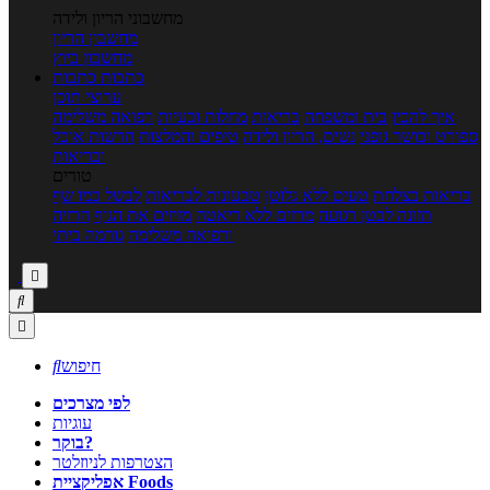
מחשבוני הריון ולידה
מחשבון הריון
מחשבון ביוץ
כתבות
כתבות
ערוצי תוכן
איך להכין
בית ומשפחה
בריאות
מחלות ובעיות
רפואה משלימה
ספורט וכושר גופני
נשים, הריון ולידה
טיפים והמלצות
חדשות אוכל
ובריאות
טורים
בריאות בצלחת
טעים ללא גלוטן
טבעונות לבריאות
לבשל כמו שף
תזונה לבטן רגועה
מרזים ללא דיאטה
מזיזים את הגוף
הרזיה
ורפואה משלימה
גורמה ביתי



חיפוש

לפי מצרכים
עוגיות
בוקר?
הצטרפות לניוזלטר
אפליקציית Foods