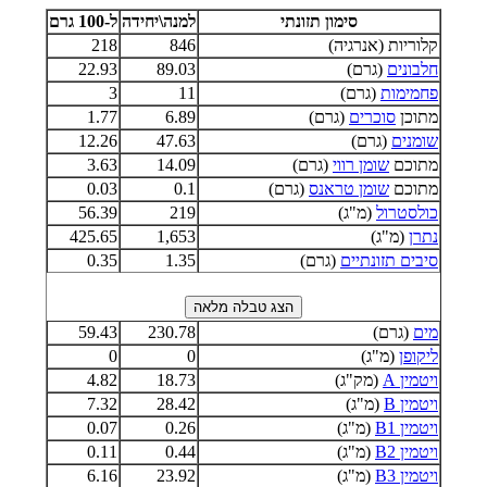
סימון תזונתי
למנה\יחידה
ל-100 גרם
קלוריות (אנרגיה)
846
218
חלבונים
(גרם)
89.03
22.93
פחמימות
(גרם)
11
3
מתוכן
סוכרים
(גרם)
6.89
1.77
שומנים
(גרם)
47.63
12.26
מתוכם
שומן רווי
(גרם)
14.09
3.63
מתוכם
שומן טראנס
(גרם)
0.1
0.03
כולסטרול
(מ"ג)
219
56.39
נתרן
(מ"ג)
1,653
425.65
סיבים תזונתיים
(גרם)
1.35
0.35
מים
(גרם)
230.78
59.43
ליקופן
(מ"ג)
0
0
ויטמין A
(מק"ג)
18.73
4.82
ויטמין B
(מ"ג)
28.42
7.32
ויטמין B1
(מ"ג)
0.26
0.07
ויטמין B2
(מ"ג)
0.44
0.11
ויטמין B3
(מ"ג)
23.92
6.16