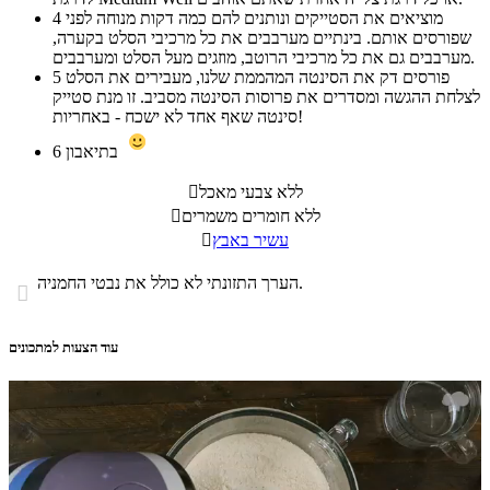
מוציאים את הסטייקים ונותנים להם כמה דקות מנוחה לפני
4
שפורסים אותם. בינתיים מערבבים את כל מרכיבי הסלט בקערה,
מערבבים גם את כל מרכיבי הרוטב, מוזגים מעל הסלט ומערבבים.
פורסים דק את הסינטה המהממת שלנו, מעבירים את הסלט
5
לצלחת ההגשה ומסדרים את פרוסות הסינטה מסביב. זו מנת סטייק
סינטה שאף אחד לא ישכח - באחריות!
בתיאבון
6
ללא צבעי מאכל

ללא חומרים משמרים

עשיר באבץ

הערך התזונתי לא כולל את נבטי החמניה.

עוד הצעות למתכונים