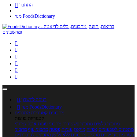
התחבר

מנוי FoodsDictionary






כניסה לחשבון

מנוי FoodsDictionary

מתכונים
קטגוריות מתכונים
קטגוריות נפוצות
מתכוני סלטים
מתכוני פשטידות
מתכוני עוגות
אוכל צמחוני
מתכונים לטבעוניים
אפייה
מוקפץ
עוגיות
פסטה
מתכוני עוף
מתכוני
בשר
מתכוני ילדים
מרקים
מתכונים ללא גלוטן
מתכונים לסוכרתיים