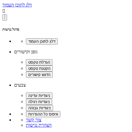
דלג לתוכן העמוד

סרגל נגישות
גופן וקישורים
צבעים
צור קשר
הצהרת נגישות