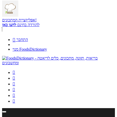
אפליקציית המתכונים!
להורדה בחינם
לחצו כאן
התחבר

מנוי FoodsDictionary





