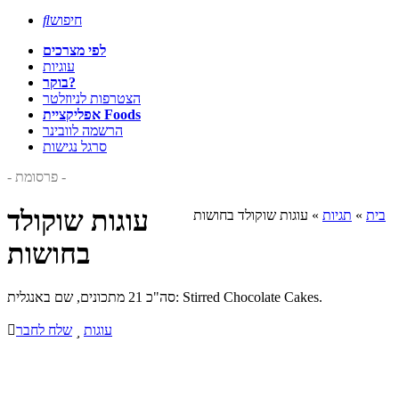
חיפוש

לפי מצרכים
עוגיות
בוקר?
הצטרפות לניוזלטר
אפליקציית Foods
הרשמה לוובינר
סרגל נגישות
- פרסומת -
עוגות שוקולד
בית
»
תגיות
»
עוגות שוקולד בחושות
בחושות
סה"כ 21 מתכונים, שם באנגלית: Stirred Chocolate Cakes.
עוגות

שלח לחבר
