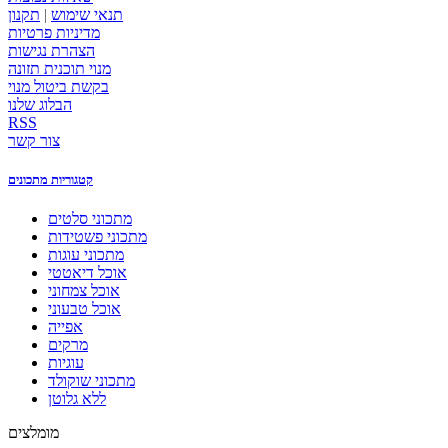
תנאי שימוש
|
תקנון
מדיניות פרטיות
הצהרת נגישות
מנוי תוכנית תזונה
בקשת ביטול מנוי
הבלוג שלנו
RSS
צור קשר
קטגוריות מתכונים
מתכוני סלטים
מתכוני פשטידות
מתכוני עוגות
אוכל דיאטטי
אוכל צמחוני
אוכל טבעוני
אפייה
מרקים
עוגיות
מתכוני שוקולד
ללא גלוטן
מומלצים