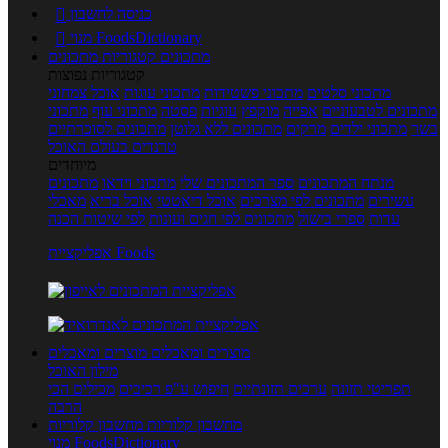
כניסה לחשבון

מנוי FoodsDictionary

מתכונים
קטגוריות מתכונים
קטגוריות נפוצות
מתכוני סלטים
מתכוני פשטידות
מתכוני עוגות
אוכל צמחוני
מתכונים לטבעוניים
אפייה
מוקפץ
עוגיות
פסטה
מתכוני עוף
מתכוני
בשר
מתכוני ילדים
מרקים
מתכונים ללא גלוטן
מתכונים לסוכרתיים
טרנדים בעולם האוכל
מיוחדים
מנתח המתכונים
ספר המתכונים שלי
מתכוני וידאו
מתכונים
עשירים
מתכונים לפי מצרכים
אוכל דיאטטי
אוכל בריא
מאכלי
עדות
ספרי בישול
מתכונים לפי חגים ועונות
לפי שיטות הכנה
אפליקציית Foods
מוצרים ומאכלים
מוצרים ומאכלים
מילון האוכל
תפריטי תזונה
ערכים תזונתיים
חיפוש ע"פ רכיבים
מכילים הכי
הרבה
מחשבון קלוריות
מחשבון קלוריות
מנוי FoodsDictionary