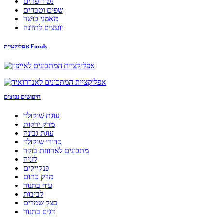
נטורופתים
שפים וטבחים
מאמני כושר
יועצים לתזונה
אפליקציית Foods
חיפושים נפוצים
עוגת שוקולד
מרק ירקות
עוגת גבינה
כדורי שוקולד
מתכונים לארוחת בוקר
לזניה
פנקייקים
מרק כתום
עוף בתנור
לביבות
בצק שמרים
דגים בתנור