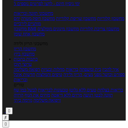
5 ימי ניסיון חינם - לחצו לפרטים נוספים
מחשבוני תזונה ובריאות
מחשבון קלוריות
מחשבון שריפת קלוריות
מחשבון דופק מטרה
יחס
מותניים לירכיים
מחשבון צריכת קלוריות
מחשבון מינונים מומלצים
מחשבון BMI
מחשבון אחוז שומן
מחשבוני הריון ולידה
מחשבון הריון
מחשבון ביוץ
כתבות
כתבות
ערוצי תוכן
איך להכין
בית ומשפחה
בריאות
מחלות ובעיות
רפואה משלימה
ספורט וכושר גופני
נשים, הריון ולידה
טיפים והמלצות
חדשות אוכל
ובריאות
טורים
בריאות בצלחת
טעים ללא גלוטן
טבעונות לבריאות
לבשל כמו שף
תזונה לבטן רגועה
מרזים ללא דיאטה
מזיזים את הגוף
הרזיה
ורפואה משלימה
גורמה ביתי


