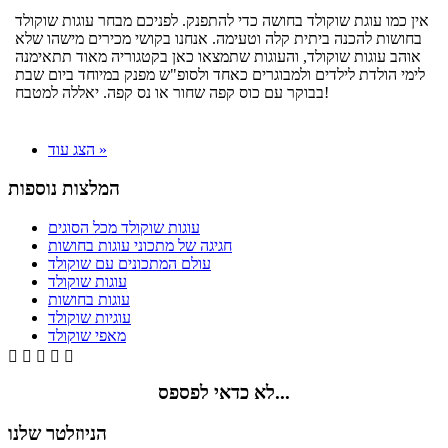
אין כמו עוגת שוקולד בחושה כדי להתפנק. לפניכם מבחר עוגות שוקולד
בחושות להכנה ביתית קלה וטעימה. אנחנו בקושי מכירים מישהו שלא
אוהב עוגות שוקולד, והעוגות שתמצאו כאן בקטגוריה מאוד תתאימנה
לימי הולדת לילדים ולמבוגרים כאחד ולסופ"ש מפנק במיוחד ביום שבת
בבוקר עם כוס קפה שחור או נס קפה. יאללה למטבח!
הצג עוד »
המלצות נוספות
עוגות שוקולד מכל הסוגים
חגיגה של מתכוני עוגות בחושות
עולם המתכונים עם שוקולד
עוגות שוקולד
עוגות בחושות
עוגיות שוקולד
מאפי שוקולד





לא כדאי לפספס...
הניוזלטר שלנו