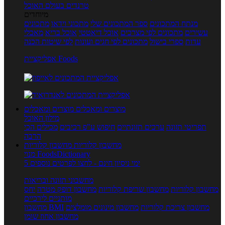
טרנדים בעולם האוכל
מיוחדים
מנתח המתכונים
ספר המתכונים שלי
מתכוני וידאו
מתכונים
עשירים
מתכונים לפי מצרכים
אוכל דיאטטי
אוכל בריא
מאכלי
עדות
ספרי בישול
מתכונים לפי חגים ועונות
לפי שיטות הכנה
אפליקציית Foods
מוצרים ומאכלים
מוצרים ומאכלים
מילון האוכל
תפריטי תזונה
ערכים תזונתיים
חיפוש ע"פ רכיבים
מכילים הכי
הרבה
מחשבון קלוריות
מחשבון קלוריות
מנוי FoodsDictionary
5 ימי ניסיון חינם - לחצו לפרטים נוספים
מחשבוני תזונה ובריאות
מחשבון קלוריות
מחשבון שריפת קלוריות
מחשבון דופק מטרה
יחס
מותניים לירכיים
מחשבון צריכת קלוריות
מחשבון מינונים מומלצים
מחשבון BMI
מחשבון אחוז שומן