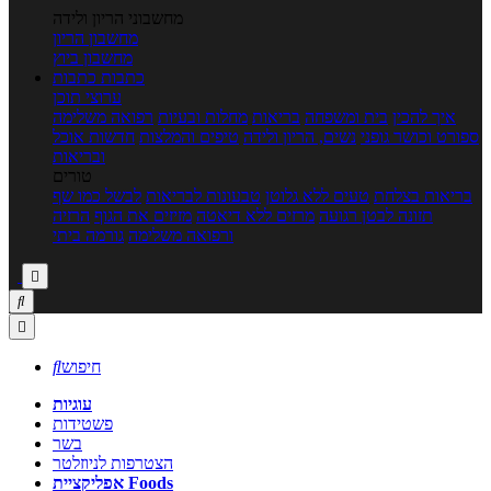
מחשבוני הריון ולידה
מחשבון הריון
מחשבון ביוץ
כתבות
כתבות
ערוצי תוכן
איך להכין
בית ומשפחה
בריאות
מחלות ובעיות
רפואה משלימה
ספורט וכושר גופני
נשים, הריון ולידה
טיפים והמלצות
חדשות אוכל
ובריאות
טורים
בריאות בצלחת
טעים ללא גלוטן
טבעונות לבריאות
לבשל כמו שף
תזונה לבטן רגועה
מרזים ללא דיאטה
מזיזים את הגוף
הרזיה
ורפואה משלימה
גורמה ביתי



חיפוש

עוגיות
פשטידות
בשר
הצטרפות לניוזלטר
אפליקציית Foods