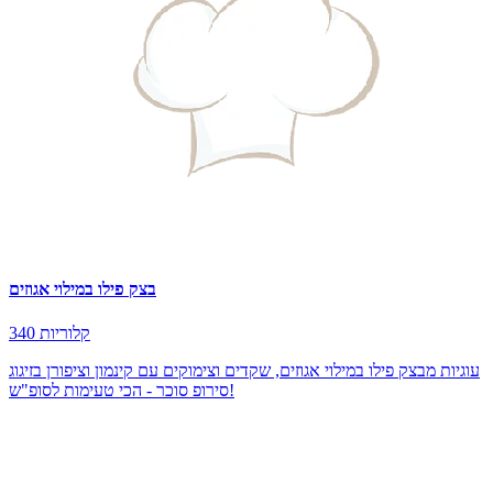
בצק פילו במילוי אגוזים
340 קלוריות
עוגיות מבצק פילו במילוי אגוזים, שקדים וצימוקים עם קינמון וציפורן בזיגוג
סירופ סוכר - הכי טעימות לסופ"ש!