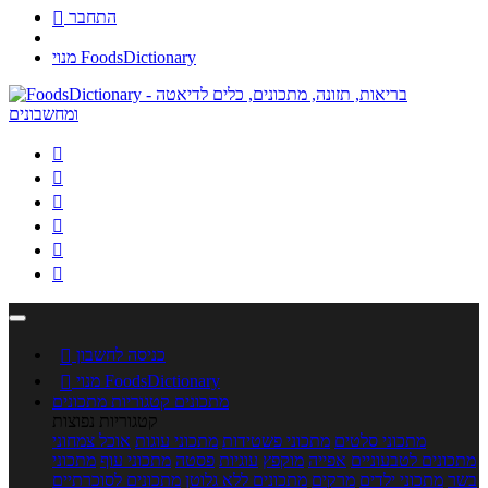
התחבר

מנוי FoodsDictionary






כניסה לחשבון

מנוי FoodsDictionary

מתכונים
קטגוריות מתכונים
קטגוריות נפוצות
מתכוני סלטים
מתכוני פשטידות
מתכוני עוגות
אוכל צמחוני
מתכונים לטבעוניים
אפייה
מוקפץ
עוגיות
פסטה
מתכוני עוף
מתכוני
בשר
מתכוני ילדים
מרקים
מתכונים ללא גלוטן
מתכונים לסוכרתיים