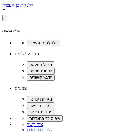
דלג לתוכן העמוד

סרגל נגישות
גופן וקישורים
צבעים
צור קשר
הצהרת נגישות