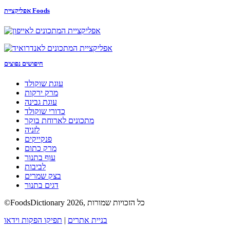
אפליקציית Foods
חיפושים נפוצים
עוגת שוקולד
מרק ירקות
עוגת גבינה
כדורי שוקולד
מתכונים לארוחת בוקר
לזניה
פנקייקים
מרק כתום
עוף בתנור
לביבות
בצק שמרים
דגים בתנור
©FoodsDictionary 2026, כל הזכויות שמורות
בניית אתרים
|
תפיקו הפקות וידאו