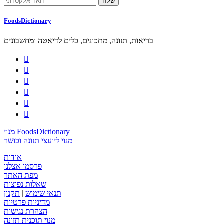
FoodsDictionary
בריאות, תזונה, מתכונים, כלים לדיאטה ומחשבונים






מנוי FoodsDictionary
מנוי ליועצי תזונה וכושר
אודות
פרסמו אצלנו
מפת האתר
שאלות נפוצות
תנאי שימוש
|
תקנון
מדיניות פרטיות
הצהרת נגישות
מנוי תוכנית תזונה