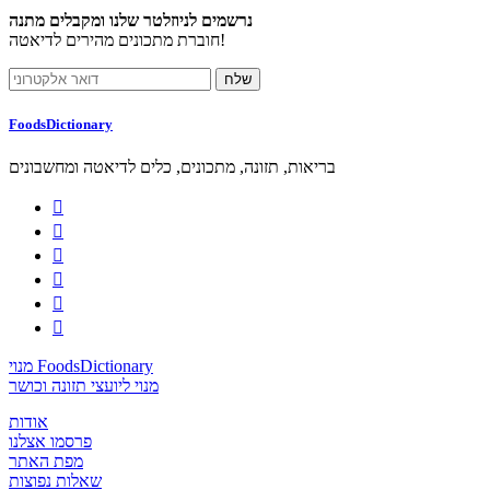
נרשמים לניוזלטר שלנו ומקבלים מתנה
חוברת מתכונים מהירים לדיאטה!
FoodsDictionary
בריאות, תזונה, מתכונים, כלים לדיאטה ומחשבונים






מנוי FoodsDictionary
מנוי ליועצי תזונה וכושר
אודות
פרסמו אצלנו
מפת האתר
שאלות נפוצות