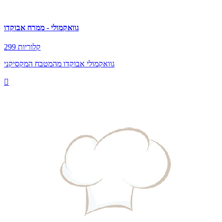
גוואקמולי - ממרח אבוקדו
299 קלוריות
גוואקמולי אבוקדו מהמטבח המקסיקני
