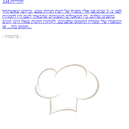
334 קלוריות
לפני כ- 3 שנים פנו אליי מסניף של רשת חנויות טבע, וביקשו שאשתתף
בהפנינג שלהם. בין המאכלים הטעימים שהבאתי לשם היו לחמניות
הכוסמין שלי וממרח החומוס שלפניכם. לקוחות החנות שאלו היכן קונים
חומוס כזה... אז...
- פרסומת -