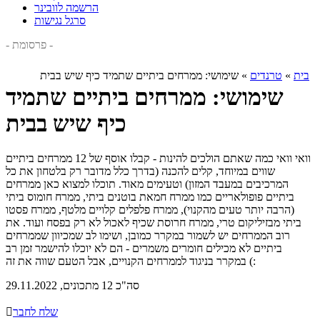
הרשמה לוובינר
סרגל נגישות
- פרסומת -
בית
»
טרנדים
»
שימושי: ממרחים ביתיים שתמיד כיף שיש בבית
שימושי: ממרחים ביתיים שתמיד
כיף שיש בבית
וואי וואי כמה שאתם הולכים להינות - קבלו אוסף של 12 ממרחים ביתיים
שווים במיוחד, קלים להכנה (בדרך כלל מדובר רק בלטחון את כל
המרכיבים במעבד המזון) וטעימים מאוד. תוכלו למצוא כאן ממרחים
ביתיים פופולאריים כמו ממרח חמאת בוטנים ביתי, ממרח חומוס ביתי
(הרבה יותר טעים מהקנוי), ממרח פלפלים קלויים מלטף, ממרח פסטו
ביתי מבזיליקום טרי, ממרח חרוסת שכיף לאכול לא רק בפסח ועוד. את
רוב הממרחים יש לשמור במקרר כמובן, ושימו לב שמכיוון שממרחים
ביתיים לא מכילים חומרים משמרים - הם לא יוכלו להישמר זמן רב
במקרר בניגוד לממרחים הקנויים, אבל הטעם שווה את זה (:
סה"כ 12 מתכונים, 29.11.2022
שלח לחבר
