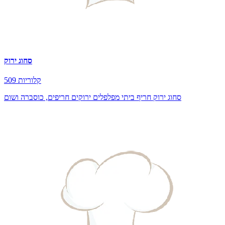
סחוג ירוק
509 קלוריות
סחוג ירוק חריף ביתי מפלפלים ירוקים חריפים, כוסברה ושום