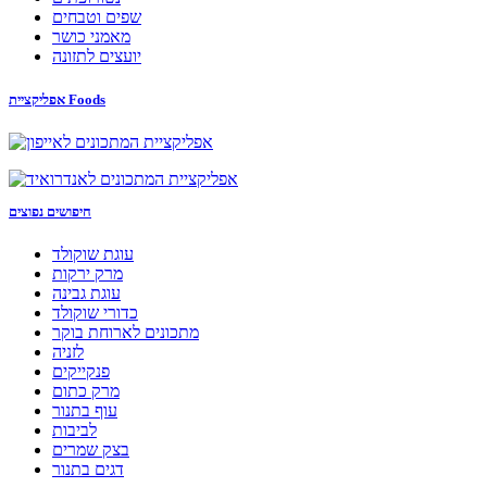
שפים וטבחים
מאמני כושר
יועצים לתזונה
אפליקציית Foods
חיפושים נפוצים
עוגת שוקולד
מרק ירקות
עוגת גבינה
כדורי שוקולד
מתכונים לארוחת בוקר
לזניה
פנקייקים
מרק כתום
עוף בתנור
לביבות
בצק שמרים
דגים בתנור