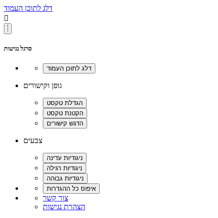
דלג לתוכן העמוד

סרגל נגישות
גופן וקישורים
צבעים
צור קשר
הצהרת נגישות