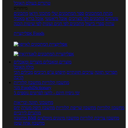
טרנדים בעולם האוכל
מיוחדים
מנתח המתכונים
ספר המתכונים שלי
מתכוני וידאו
מתכונים
עשירים
מתכונים לפי מצרכים
אוכל דיאטטי
אוכל בריא
מאכלי
עדות
ספרי בישול
מתכונים לפי חגים ועונות
לפי שיטות הכנה
אפליקציית Foods
מוצרים ומאכלים
מוצרים ומאכלים
מילון האוכל
תפריטי תזונה
ערכים תזונתיים
חיפוש ע"פ רכיבים
מכילים הכי
הרבה
מחשבון קלוריות
מחשבון קלוריות
מנוי FoodsDictionary
5 ימי ניסיון חינם - לחצו לפרטים נוספים
מחשבוני תזונה ובריאות
מחשבון קלוריות
מחשבון שריפת קלוריות
מחשבון דופק מטרה
יחס
מותניים לירכיים
מחשבון צריכת קלוריות
מחשבון מינונים מומלצים
מחשבון BMI
מחשבון אחוז שומן