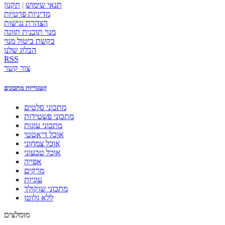
תנאי שימוש
|
תקנון
מדיניות פרטיות
הצהרת נגישות
מנוי תוכנית תזונה
בקשת ביטול מנוי
הבלוג שלנו
RSS
צור קשר
קטגוריות מתכונים
מתכוני סלטים
מתכוני פשטידות
מתכוני עוגות
אוכל דיאטטי
אוכל צמחוני
אוכל טבעוני
אפייה
מרקים
עוגיות
מתכוני שוקולד
ללא גלוטן
מומלצים