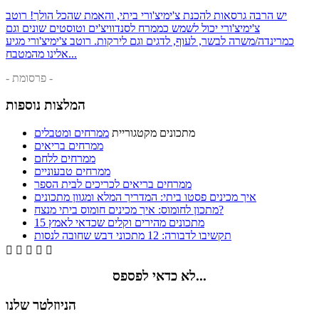
יש הרבה גרסאות להכנת צ'ימיצ'ורי ביתי, והאמת שהכל הולך! רוטב
צ'ימיצ'ורי יכול לשמש כממרח לסנדוויצ'ים וטוסטים שונים וגם
כמרינדה/משרה לבשר, לעוף, לדגים וגם לירקות. רוטב צ'ימיצ'ורי מגיע
אלינו מהמטבח...
- פרסומת -
המלצות נוספות
מתכונים מקטגוריית
ממרחים ומטבלים
ממרחים בריאים
ממרחים ללחם
ממרחים טבעוניים
ממרחים בריאים לכריכים לבית הספר
איך מכינים פסטו ביתי: המדריך המלא ומגוון מתכונים
מתכון לחומוס: איך מכינים חומוס ביתי מנצח?
15 מתכונים מהירים וקלים שכדאי לאמץ
תקשיבו לדבורה: 12 מתכוני דבש שחובה לנסות





לא כדאי לפספס...
הניוזלטר שלנו