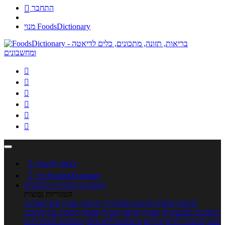
התחבר

מנוי FoodsDictionary






כניסה לחשבון

מנוי FoodsDictionary

מתכונים
קטגוריות מתכונים
קטגוריות נפוצות
מתכוני סלטים
מתכוני פשטידות
מתכוני עוגות
אוכל צמחוני
מתכונים לטבעוניים
אפייה
מוקפץ
עוגיות
פסטה
מתכוני עוף
מתכוני
בשר
מתכוני ילדים
מרקים
מתכונים ללא גלוטן
מתכונים לסוכרתיים