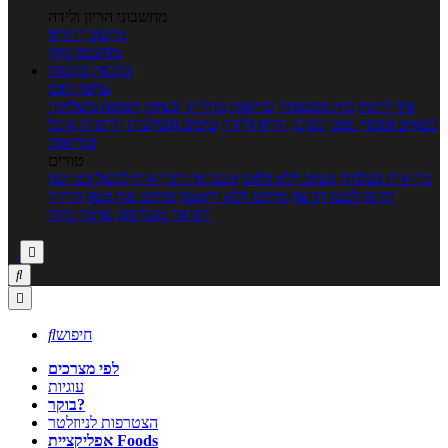
מחשבוני הריון ולידה
מחשבון הריון
מחשבון ביוץ
כתבות
כתבות
ערוצי תוכן
איך להכין
בית ומשפחה
בריאות
מחלות ובעיות
רפואה משלימה
ספורט וכושר גופני
נשים, הריון ולידה
טיפים והמלצות
חדשות אוכל
ובריאות
טורים
בריאות בצלחת
טעים ללא גלוטן
טבעונות לבריאות
לבשל כמו שף
תזונה לבטן רגועה
מרזים ללא דיאטה
מזיזים את הגוף
הרזיה
ורפואה משלימה
גורמה ביתי



חיפוש

לפי מצרכים
עוגיות
בוקר?
הצטרפות לניוזלטר
אפליקציית Foods