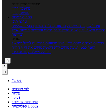
מחשבוני הריון ולידה
מחשבון הריון
מחשבון ביוץ
כתבות
כתבות
ערוצי תוכן
איך להכין
בית ומשפחה
בריאות
מחלות ובעיות
רפואה משלימה
ספורט וכושר גופני
נשים, הריון ולידה
טיפים והמלצות
חדשות אוכל
ובריאות
טורים
בריאות בצלחת
טעים ללא גלוטן
טבעונות לבריאות
לבשל כמו שף
תזונה לבטן רגועה
מרזים ללא דיאטה
מזיזים את הגוף
הרזיה
ורפואה משלימה
גורמה ביתי



חיפוש

לפי מצרכים
עוגיות
בוקר?
הצטרפות לניוזלטר
אפליקציית Foods