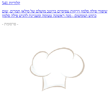
541 קלוריות
שיפודי פילה סלמון וירקות עסיסיים ברוטב מושלם של סילאן תמרים, שום
כתוש ושומשום - מנה ראשונה טעימה ומעניינת להגיש פילה סלמון
- פרסומת -