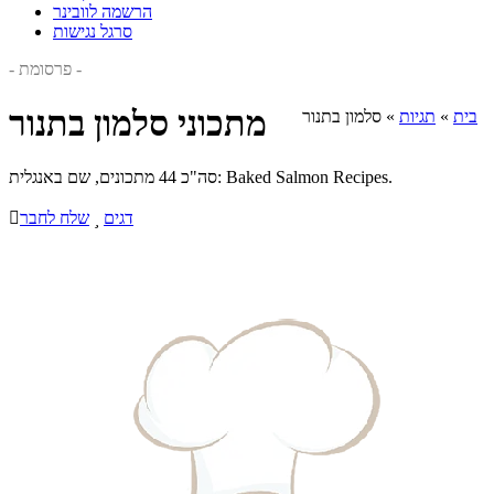
הרשמה לוובינר
סרגל נגישות
- פרסומת -
מתכוני סלמון בתנור
בית
»
תגיות
»
סלמון בתנור
סה"כ 44 מתכונים, שם באנגלית: Baked Salmon Recipes.
דגים

שלח לחבר
