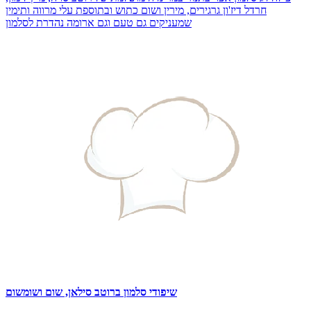
חרדל דיז'ון גרגירים, מירין ושום כתוש ובתוספת עלי מרווה ותימין
שמעניקים גם טעם וגם ארומה נהדרת לסלמון
שיפודי סלמון ברוטב סילאן, שום ושומשום