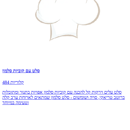
סלט עם קוביות סלמון
484 קלוריות
סלט עלים וירקות קל להכנה עם קוביות סלמון אפויות בתנור ומתובלות
ברוטב טריאקי, סויה ושומשום - סלט סלמון שמתאים לארוחת ערב קלה
וטעימה במיוחד