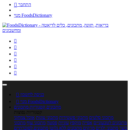
התחבר

מנוי FoodsDictionary






כניסה לחשבון

מנוי FoodsDictionary

מתכונים
קטגוריות מתכונים
קטגוריות נפוצות
מתכוני סלטים
מתכוני פשטידות
מתכוני עוגות
אוכל צמחוני
מתכונים לטבעוניים
אפייה
מוקפץ
עוגיות
פסטה
מתכוני עוף
מתכוני
בשר
מתכוני ילדים
מרקים
מתכונים ללא גלוטן
מתכונים לסוכרתיים