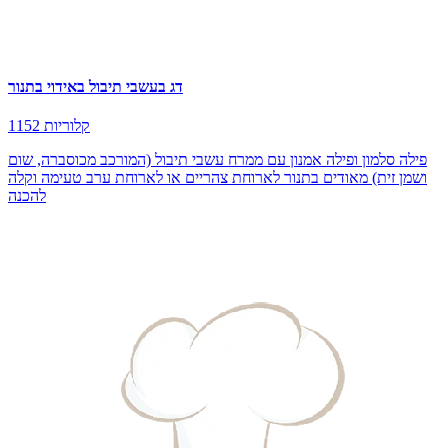
דג בעשבי תיבול באידוי בתנור
1152 קלוריות
פילה סלמון ופילה אמנון עם ממרח עשבי תיבול (המורכב מכוסברה, שום
ושמן זית) מאודים בתנור לארוחת צהריים או לארוחת ערב טעימה וקלה
להכנה