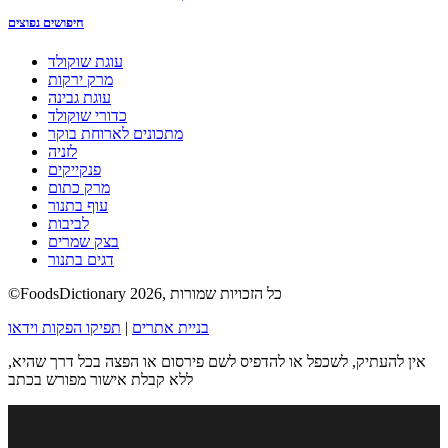
חיפושים נפוצים
עוגת שוקולד
מרק ירקות
עוגת גבינה
כדורי שוקולד
מתכונים לארוחת בוקר
לזניה
פנקייקים
מרק כתום
עוף בתנור
לביבות
בצק שמרים
דגים בתנור
©FoodsDictionary 2026, כל הזכויות שמורות
בניית אתרים
|
תפיקו הפקות וידאו
אין להעתיק, לשכפל או להדפיס לשם פירסום או הפצה בכל דרך שהיא,
ללא קבלת אישור מפורש בכתב