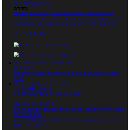
טרנדים בעולם האוכל
מיוחדים
מנתח המתכונים
ספר המתכונים שלי
מתכוני וידאו
מתכונים
עשירים
מתכונים לפי מצרכים
אוכל דיאטטי
אוכל בריא
מאכלי
עדות
ספרי בישול
מתכונים לפי חגים ועונות
לפי שיטות הכנה
אפליקציית Foods
מוצרים ומאכלים
מוצרים ומאכלים
מילון האוכל
תפריטי תזונה
ערכים תזונתיים
חיפוש ע"פ רכיבים
מכילים הכי
הרבה
מחשבון קלוריות
מחשבון קלוריות
מנוי FoodsDictionary
5 ימי ניסיון חינם - לחצו לפרטים נוספים
מחשבוני תזונה ובריאות
מחשבון קלוריות
מחשבון שריפת קלוריות
מחשבון דופק מטרה
יחס
מותניים לירכיים
מחשבון צריכת קלוריות
מחשבון מינונים מומלצים
מחשבון BMI
מחשבון אחוז שומן