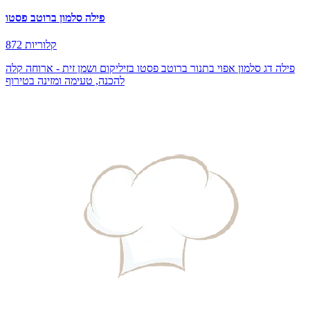
פילה סלמון ברוטב פסטו
872 קלוריות
פילה דג סלמון אפוי בתנור ברוטב פסטו בזיליקום ושמן זית - ארוחה קלה
להכנה, טעימה ומזינה בטירוף