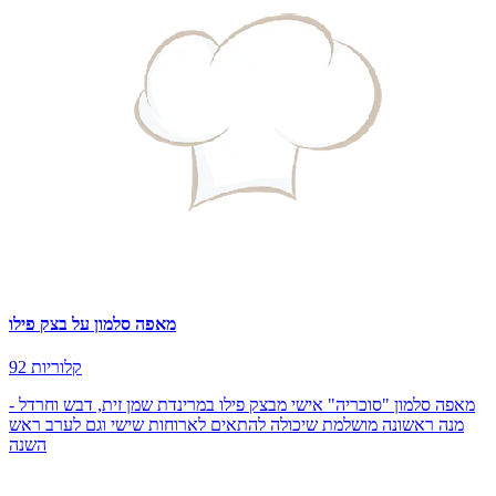
מאפה סלמון על בצק פילו
92 קלוריות
מאפה סלמון "סוכריה" אישי מבצק פילו במרינדת שמן זית, דבש וחרדל -
מנה ראשונה מושלמת שיכולה להתאים לארוחות שישי וגם לערב ראש
השנה