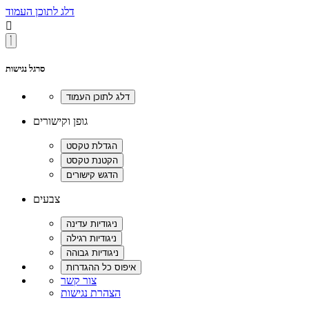
דלג לתוכן העמוד

סרגל נגישות
גופן וקישורים
צבעים
צור קשר
הצהרת נגישות