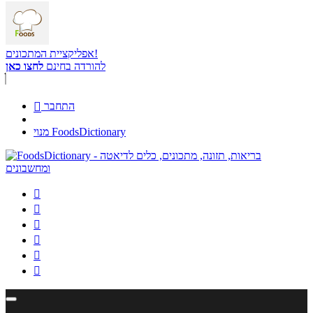
אפליקציית המתכונים!
להורדה בחינם
לחצו כאן
התחבר

מנוי FoodsDictionary





