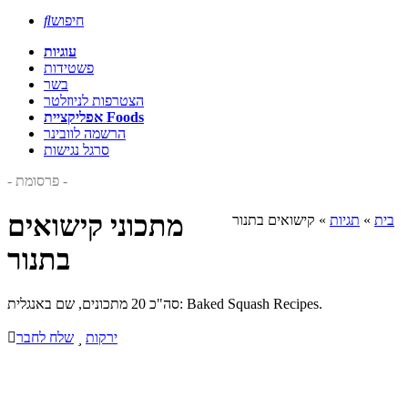
חיפוש

עוגיות
פשטידות
בשר
הצטרפות לניוזלטר
אפליקציית Foods
הרשמה לוובינר
סרגל נגישות
- פרסומת -
מתכוני קישואים
בית
»
תגיות
»
קישואים בתנור
בתנור
סה"כ 20 מתכונים, שם באנגלית: Baked Squash Recipes.
ירקות

שלח לחבר
