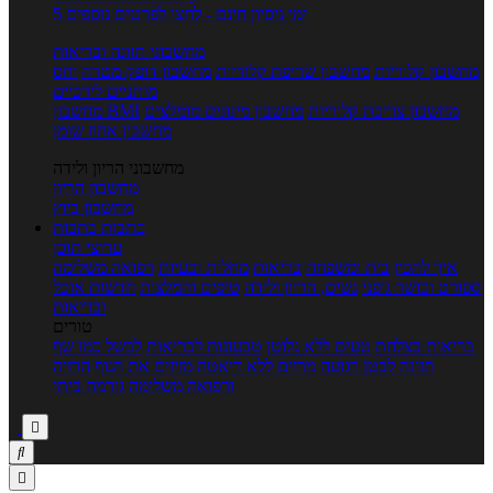
5 ימי ניסיון חינם - לחצו לפרטים נוספים
מחשבוני תזונה ובריאות
מחשבון קלוריות
מחשבון שריפת קלוריות
מחשבון דופק מטרה
יחס
מותניים לירכיים
מחשבון צריכת קלוריות
מחשבון מינונים מומלצים
מחשבון BMI
מחשבון אחוז שומן
מחשבוני הריון ולידה
מחשבון הריון
מחשבון ביוץ
כתבות
כתבות
ערוצי תוכן
איך להכין
בית ומשפחה
בריאות
מחלות ובעיות
רפואה משלימה
ספורט וכושר גופני
נשים, הריון ולידה
טיפים והמלצות
חדשות אוכל
ובריאות
טורים
בריאות בצלחת
טעים ללא גלוטן
טבעונות לבריאות
לבשל כמו שף
תזונה לבטן רגועה
מרזים ללא דיאטה
מזיזים את הגוף
הרזיה
ורפואה משלימה
גורמה ביתי


