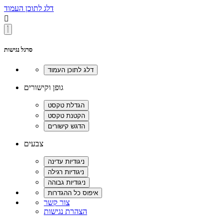
דלג לתוכן העמוד

סרגל נגישות
גופן וקישורים
צבעים
צור קשר
הצהרת נגישות