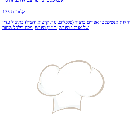
175 קלוריות
ירקות אנטיפסטי אפויים בתנור (פלפלים, גזר, קישוא וחציל) בתיבול עדין
של אורגנו מיובש, תימין מיובש, מלח ופלפל שחור