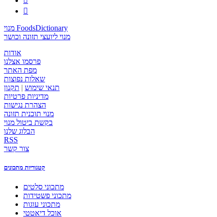


מנוי FoodsDictionary
מנוי ליועצי תזונה וכושר
אודות
פרסמו אצלנו
מפת האתר
שאלות נפוצות
תנאי שימוש
|
תקנון
מדיניות פרטיות
הצהרת נגישות
מנוי תוכנית תזונה
בקשת ביטול מנוי
הבלוג שלנו
RSS
צור קשר
קטגוריות מתכונים
מתכוני סלטים
מתכוני פשטידות
מתכוני עוגות
אוכל דיאטטי