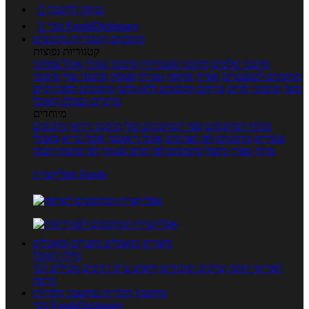
כניסה לחשבון

מנוי FoodsDictionary

מתכונים
קטגוריות מתכונים
קטגוריות נפוצות
מתכוני סלטים
מתכוני פשטידות
מתכוני עוגות
אוכל צמחוני
מתכונים לטבעוניים
אפייה
מוקפץ
עוגיות
פסטה
מתכוני עוף
מתכוני
בשר
מתכוני ילדים
מרקים
מתכונים ללא גלוטן
מתכונים לסוכרתיים
טרנדים בעולם האוכל
מיוחדים
מנתח המתכונים
ספר המתכונים שלי
מתכוני וידאו
מתכונים
עשירים
מתכונים לפי מצרכים
אוכל דיאטטי
אוכל בריא
מאכלי
עדות
ספרי בישול
מתכונים לפי חגים ועונות
לפי שיטות הכנה
אפליקציית Foods
מוצרים ומאכלים
מוצרים ומאכלים
מילון האוכל
תפריטי תזונה
ערכים תזונתיים
חיפוש ע"פ רכיבים
מכילים הכי
הרבה
מחשבון קלוריות
מחשבון קלוריות
מנוי FoodsDictionary