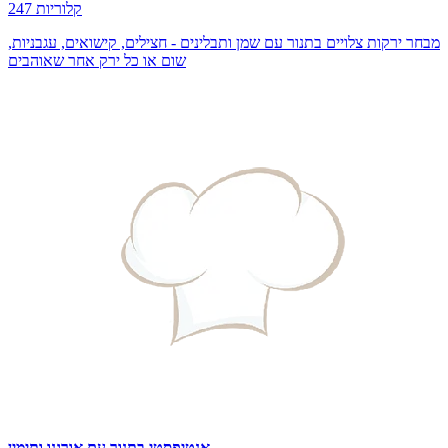
247 קלוריות
מבחר ירקות צלויים בתנור עם שמן ותבלינים - חצילים, קישואים, עגבניות,
שום או כל ירק אחר שאוהבים
אנטיפסטי בתנור עם אורגנו ותימין