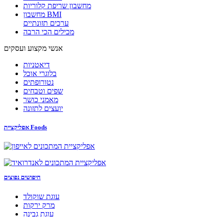
מחשבון שריפת קלוריות
מחשבון BMI
ערכים תזונתיים
מכילים הכי הרבה
אנשי מקצוע ועסקים
דיאטניות
בלוגרי אוכל
נטורופתים
שפים וטבחים
מאמני כושר
יועצים לתזונה
אפליקציית Foods
חיפושים נפוצים
עוגת שוקולד
מרק ירקות
עוגת גבינה