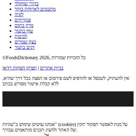
כדורי שוקולד
מתכונים לארוחת בוקר
לזניה
פנקייקים
מרק כתום
עוף בתנור
לביבות
בצק שמרים
דגים בתנור
©FoodsDictionary 2026, כל הזכויות שמורות
בניית אתרים
|
תפיקו הפקות וידאו
אין להעתיק, לשכפל או להדפיס לשם פירסום או הפצה בכל דרך שהיא,
ללא קבלת אישור מפורש בכתב
אנחנו עושים שימוש ב"עוגיות" (cookies) על מנת לאפשר תפקוד תקין
של האתר ולהציג תכנים מותאמים עבורך.
.
אל
מדיניות הגנת הפרטיות