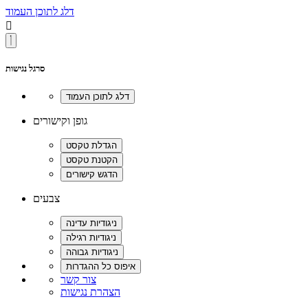
דלג לתוכן העמוד

סרגל נגישות
גופן וקישורים
צבעים
צור קשר
הצהרת נגישות