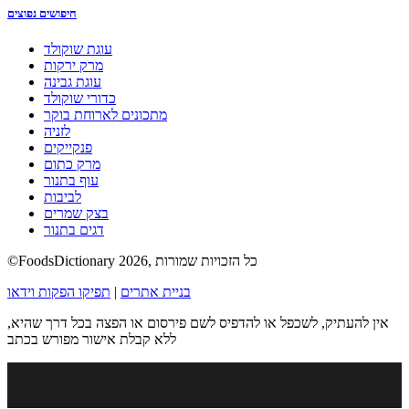
חיפושים נפוצים
עוגת שוקולד
מרק ירקות
עוגת גבינה
כדורי שוקולד
מתכונים לארוחת בוקר
לזניה
פנקייקים
מרק כתום
עוף בתנור
לביבות
בצק שמרים
דגים בתנור
©FoodsDictionary 2026, כל הזכויות שמורות
בניית אתרים
|
תפיקו הפקות וידאו
אין להעתיק, לשכפל או להדפיס לשם פירסום או הפצה בכל דרך שהיא,
ללא קבלת אישור מפורש בכתב