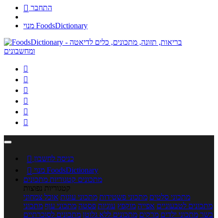
התחבר

מנוי FoodsDictionary






כניסה לחשבון

מנוי FoodsDictionary

מתכונים
קטגוריות מתכונים
קטגוריות נפוצות
מתכוני סלטים
מתכוני פשטידות
מתכוני עוגות
אוכל צמחוני
מתכונים לטבעוניים
אפייה
מוקפץ
עוגיות
פסטה
מתכוני עוף
מתכוני
בשר
מתכוני ילדים
מרקים
מתכונים ללא גלוטן
מתכונים לסוכרתיים