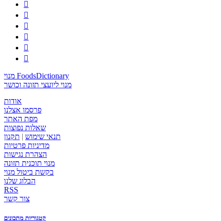






מנוי FoodsDictionary
מנוי ליועצי תזונה וכושר
אודות
פרסמו אצלנו
מפת האתר
שאלות נפוצות
תנאי שימוש
|
תקנון
מדיניות פרטיות
הצהרת נגישות
מנוי תוכנית תזונה
בקשת ביטול מנוי
הבלוג שלנו
RSS
צור קשר
קטגוריות מתכונים