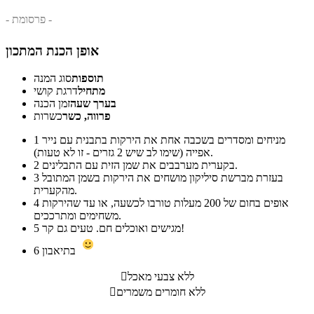
- פרסומת -
אופן הכנת המתכון
תוספות
סוג המנה
מתחיל
דרגת קושי
בערך שעה
זמן הכנה
פרווה, כשר
כשרות
מניחים ומסדרים בשכבה אחת את הירקות בתבנית עם נייר
1
אפייה (שימו לב שיש 2 גזרים - זו לא טעות).
בקערית מערבבים את שמן הזית עם התבלינים.
2
בעזרת מברשת סיליקון מושחים את הירקות בשמן המתובל
3
מהקערית.
אופים בחום של 200 מעלות טורבו לכשעה, או עד שהירקות
4
משחימים ומתרככים.
מגישים ואוכלים חם. טעים גם קר!
5
בתיאבון
6
ללא צבעי מאכל

ללא חומרים משמרים
