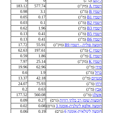
ליקופן
(מ"ג)
0
0
ויטמין A
(מק"ג)
577.74
183.12
ויטמין B
(מ"ג)
3.1
0.98
ויטמין B1
(מ"ג)
0.17
0.05
ויטמין B2
(מ"ג)
0.1
0.03
ויטמין B3
(מ"ג)
1.96
0.62
ויטמין B5
(מ"ג)
0.41
0.13
ויטמין B6
(מ"ג)
0.41
0.13
חומצה פולית - ויטמין B9
(מק"ג)
55.91
17.72
ויטמין C
(מ"ג)
197.61
62.63
ויטמין E
(מ"ג)
1.86
0.59
ויטמין K
(מק"ג)
25.14
7.97
סידן
(מ"ג)
62.96
19.96
ברזל
(מ"ג)
1.9
0.6
מגנזיום
(מ"ג)
42.18
13.37
זרחן
(מ"ג)
75.93
24.07
אבץ
(מ"ג)
0.63
0.2
אשלגן
(מ"ג)
560.08
177.52
חומצות שומן רב בלתי רוויות
(גרם)
0.27
0.09
חומצה אלפא לינולנית-אומגה 3
(גרם)
0.08
0.02
חומצה לינולאית-אומגה 6
(גרם)
0.19
0.06