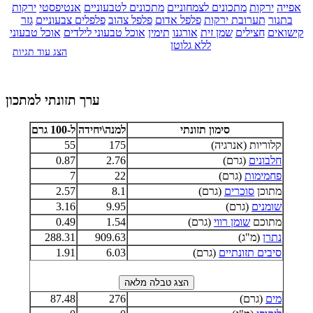
אפייה
ירקות
מתכונים לצמחוניים
מתכונים לטבעוניים
אנטיפסטי
ירקות
בתנור
תערובת ירקות
פלפל אדום
פלפל צהוב
פלפלים צבעוניים
גזר
קישואים
חצילים
שמן זית
אורגנו
תימין
אוכל טבעוני לילדים
אוכל טבעוני
ללא גלוטן
הצג עוד תגיות
ערך תזונתי למתכון
סימון תזונתי
למנה\יחידה
ל-100 גרם
קלוריות (אנרגיה)
175
55
חלבונים
(גרם)
2.76
0.87
פחמימות
(גרם)
22
7
מתוכן
סוכרים
(גרם)
8.1
2.57
שומנים
(גרם)
9.95
3.16
מתוכם
שומן רווי
(גרם)
1.54
0.49
נתרן
(מ"ג)
909.63
288.31
סיבים תזונתיים
(גרם)
6.03
1.91
מים
(גרם)
276
87.48