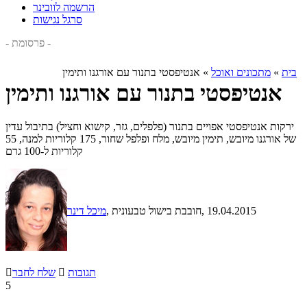
הרשמה לוובינר
סרגל נגישות
- פרסומת -
בית
»
מתכונים ואוכל
»
אנטיפסטי בתנור עם אורגנו ותימין
אנטיפסטי בתנור עם אורגנו ותימין
ירקות אנטיפסטי אפויים בתנור (פלפלים, גזר, קישוא וחציל) בתיבול עדין
של אורגנו מיובש, תימין מיובש, מלח ופלפל שחור, 175 קלוריות למנה, 55
קלוריות ל-100 גרם
, 19.04.2015
, חובבת בישול טבעונית
מיכל דינר
תגובות

שלח לחבר

5