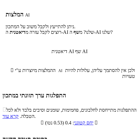
המלצות
AI
ניתן להתייעץ ולקבל משוב על המתכון.
ה-AI שלנו?
ה-AI שלנו? מ
שף
רוצים לקבל עזרה מ
דיאטנית
שף AI
דיאטנית AI
ולכן אין להסתמך עליהן, עלולות להיות
ההמלצות מיוצרות ע"י

AI
טעויות
התפלגות ערך תזונתי במתכון
התפלגות ערך תזונתי במתכון

ההתפלגות מתייחסת לחלבונים, פחמימות, שומנים וסיבים בלבד ולא לכל
סיבים
.
הטבלה.
קרא עוד
פחמימות
חלבונים
שומנים
תזונתיים

: 0.4 (0.53 נטו)
יחס קטוגני

14.8%
24.5%
6.8%
53.9%