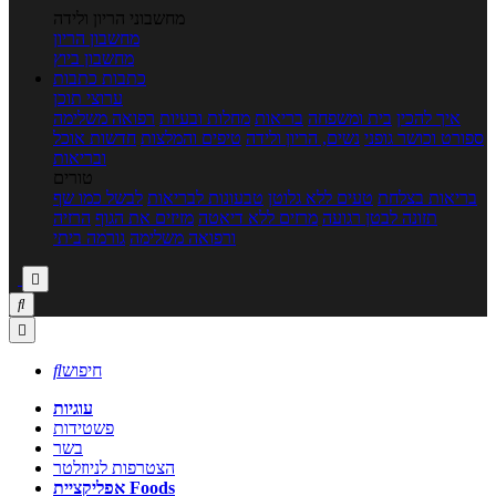
מחשבוני הריון ולידה
מחשבון הריון
מחשבון ביוץ
כתבות
כתבות
ערוצי תוכן
איך להכין
בית ומשפחה
בריאות
מחלות ובעיות
רפואה משלימה
ספורט וכושר גופני
נשים, הריון ולידה
טיפים והמלצות
חדשות אוכל
ובריאות
טורים
בריאות בצלחת
טעים ללא גלוטן
טבעונות לבריאות
לבשל כמו שף
תזונה לבטן רגועה
מרזים ללא דיאטה
מזיזים את הגוף
הרזיה
ורפואה משלימה
גורמה ביתי



חיפוש

עוגיות
פשטידות
בשר
הצטרפות לניוזלטר
אפליקציית Foods