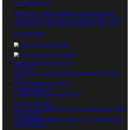
טרנדים בעולם האוכל
מיוחדים
מנתח המתכונים
ספר המתכונים שלי
מתכוני וידאו
מתכונים
עשירים
מתכונים לפי מצרכים
אוכל דיאטטי
אוכל בריא
מאכלי
עדות
ספרי בישול
מתכונים לפי חגים ועונות
לפי שיטות הכנה
אפליקציית Foods
מוצרים ומאכלים
מוצרים ומאכלים
מילון האוכל
תפריטי תזונה
ערכים תזונתיים
חיפוש ע"פ רכיבים
מכילים הכי
הרבה
מחשבון קלוריות
מחשבון קלוריות
מנוי FoodsDictionary
5 ימי ניסיון חינם - לחצו לפרטים נוספים
מחשבוני תזונה ובריאות
מחשבון קלוריות
מחשבון שריפת קלוריות
מחשבון דופק מטרה
יחס
מותניים לירכיים
מחשבון צריכת קלוריות
מחשבון מינונים מומלצים
מחשבון BMI
מחשבון אחוז שומן