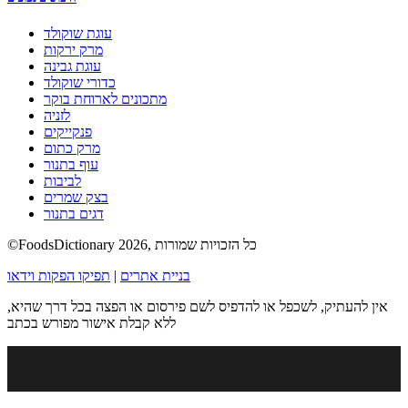
עוגת שוקולד
מרק ירקות
עוגת גבינה
כדורי שוקולד
מתכונים לארוחת בוקר
לזניה
פנקייקים
מרק כתום
עוף בתנור
לביבות
בצק שמרים
דגים בתנור
©FoodsDictionary 2026, כל הזכויות שמורות
בניית אתרים
|
תפיקו הפקות וידאו
אין להעתיק, לשכפל או להדפיס לשם פירסום או הפצה בכל דרך שהיא,
ללא קבלת אישור מפורש בכתב