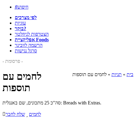
חיפוש

לפי מצרכים
עוגיות
בוקר?
הצטרפות לניוזלטר
אפליקציית Foods
הרשמה לוובינר
סרגל נגישות
- פרסומת -
לחמים עם
בית
»
תגיות
»
לחמים עם תוספות
תוספות
סה"כ 25 מתכונים, שם באנגלית: Breads with Extras.
לחמים

שלח לחבר
