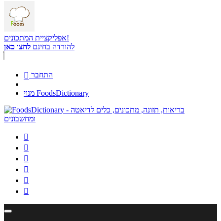
אפליקציית המתכונים!
להורדה בחינם
לחצו כאן
התחבר

מנוי FoodsDictionary





