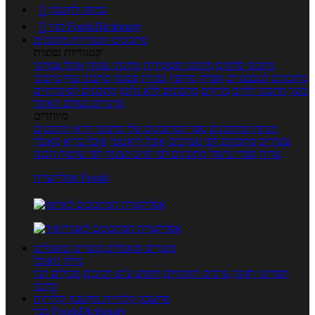
כניסה לחשבון

מנוי FoodsDictionary

מתכונים
קטגוריות מתכונים
קטגוריות נפוצות
מתכוני סלטים
מתכוני פשטידות
מתכוני עוגות
אוכל צמחוני
מתכונים לטבעוניים
אפייה
מוקפץ
עוגיות
פסטה
מתכוני עוף
מתכוני
בשר
מתכוני ילדים
מרקים
מתכונים ללא גלוטן
מתכונים לסוכרתיים
טרנדים בעולם האוכל
מיוחדים
מנתח המתכונים
ספר המתכונים שלי
מתכוני וידאו
מתכונים
עשירים
מתכונים לפי מצרכים
אוכל דיאטטי
אוכל בריא
מאכלי
עדות
ספרי בישול
מתכונים לפי חגים ועונות
לפי שיטות הכנה
אפליקציית Foods
מוצרים ומאכלים
מוצרים ומאכלים
מילון האוכל
תפריטי תזונה
ערכים תזונתיים
חיפוש ע"פ רכיבים
מכילים הכי
הרבה
מחשבון קלוריות
מחשבון קלוריות
מנוי FoodsDictionary