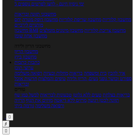
5 ימי ניסיון חינם - לחצו לפרטים נוספים
מחשבוני תזונה ובריאות
מחשבון קלוריות
מחשבון שריפת קלוריות
מחשבון דופק מטרה
יחס
מותניים לירכיים
מחשבון צריכת קלוריות
מחשבון מינונים מומלצים
מחשבון BMI
מחשבון אחוז שומן
מחשבוני הריון ולידה
מחשבון הריון
מחשבון ביוץ
כתבות
כתבות
ערוצי תוכן
איך להכין
בית ומשפחה
בריאות
מחלות ובעיות
רפואה משלימה
ספורט וכושר גופני
נשים, הריון ולידה
טיפים והמלצות
חדשות אוכל
ובריאות
טורים
בריאות בצלחת
טעים ללא גלוטן
טבעונות לבריאות
לבשל כמו שף
תזונה לבטן רגועה
מרזים ללא דיאטה
מזיזים את הגוף
הרזיה
ורפואה משלימה
גורמה ביתי


