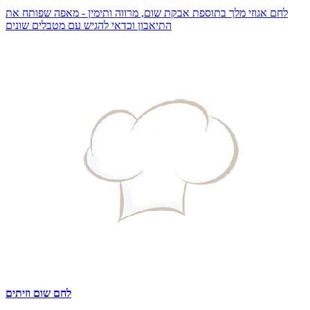
לחם אגוזי מלך בתוספת אבקת שום, מרווה ותימין - מאפה שפותח את
התיאבון וכדאי להגיש עם מטבלים שונים
לחם שום וזיתים