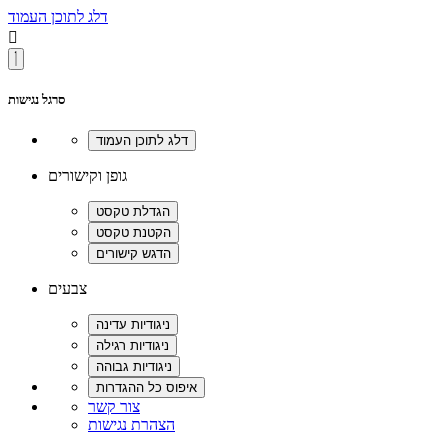
דלג לתוכן העמוד

סרגל נגישות
גופן וקישורים
צבעים
צור קשר
הצהרת נגישות