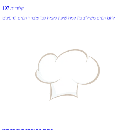
197 קלוריות
לחם דגנים משילוב בין קמח שיפון לקמח לבן ומבחר דגנים וגרעינים