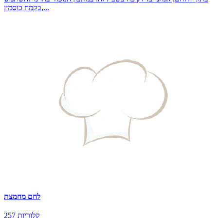
בקמח כוסמין,...
לחם מחמצת
257 קלוריות