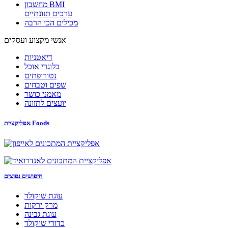
מחשבון BMI
ערכים תזונתיים
מכילים הכי הרבה
אנשי מקצוע ועסקים
דיאטניות
בלוגרי אוכל
נטורופתים
שפים וטבחים
מאמני כושר
יועצים לתזונה
אפליקציית Foods
חיפושים נפוצים
עוגת שוקולד
מרק ירקות
עוגת גבינה
כדורי שוקולד