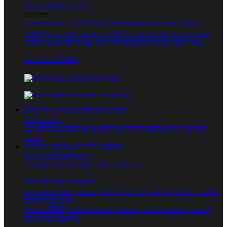
טרנדים בעולם האוכל
מיוחדים
מנתח המתכונים
ספר המתכונים שלי
מתכוני וידאו
מתכונים
עשירים
מתכונים לפי מצרכים
אוכל דיאטטי
אוכל בריא
מאכלי
עדות
ספרי בישול
מתכונים לפי חגים ועונות
לפי שיטות הכנה
אפליקציית Foods
מוצרים ומאכלים
מוצרים ומאכלים
מילון האוכל
תפריטי תזונה
ערכים תזונתיים
חיפוש ע"פ רכיבים
מכילים הכי
הרבה
מחשבון קלוריות
מחשבון קלוריות
מנוי FoodsDictionary
5 ימי ניסיון חינם - לחצו לפרטים נוספים
מחשבוני תזונה ובריאות
מחשבון קלוריות
מחשבון שריפת קלוריות
מחשבון דופק מטרה
יחס
מותניים לירכיים
מחשבון צריכת קלוריות
מחשבון מינונים מומלצים
מחשבון BMI
מחשבון אחוז שומן