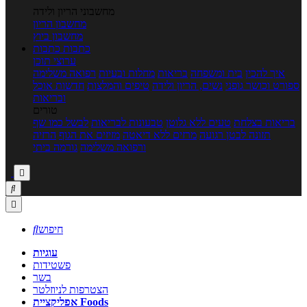
מחשבוני הריון ולידה
מחשבון הריון
מחשבון ביוץ
כתבות
כתבות
ערוצי תוכן
איך להכין
בית ומשפחה
בריאות
מחלות ובעיות
רפואה משלימה
ספורט וכושר גופני
נשים, הריון ולידה
טיפים והמלצות
חדשות אוכל
ובריאות
טורים
בריאות בצלחת
טעים ללא גלוטן
טבעונות לבריאות
לבשל כמו שף
תזונה לבטן רגועה
מרזים ללא דיאטה
מזיזים את הגוף
הרזיה
ורפואה משלימה
גורמה ביתי



חיפוש

עוגיות
פשטידות
בשר
הצטרפות לניוזלטר
אפליקציית Foods