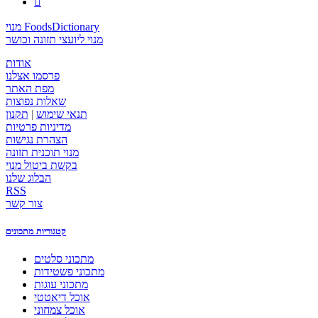

מנוי FoodsDictionary
מנוי ליועצי תזונה וכושר
אודות
פרסמו אצלנו
מפת האתר
שאלות נפוצות
תנאי שימוש
|
תקנון
מדיניות פרטיות
הצהרת נגישות
מנוי תוכנית תזונה
בקשת ביטול מנוי
הבלוג שלנו
RSS
צור קשר
קטגוריות מתכונים
מתכוני סלטים
מתכוני פשטידות
מתכוני עוגות
אוכל דיאטטי
אוכל צמחוני