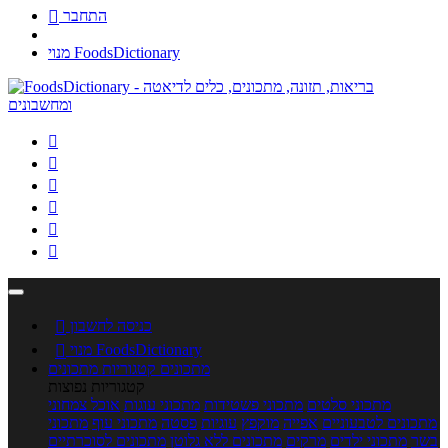
התחבר

מנוי FoodsDictionary






כניסה לחשבון

מנוי FoodsDictionary

מתכונים
קטגוריות מתכונים
קטגוריות נפוצות
מתכוני סלטים
מתכוני פשטידות
מתכוני עוגות
אוכל צמחוני
מתכונים לטבעוניים
אפייה
מוקפץ
עוגיות
פסטה
מתכוני עוף
מתכוני
בשר
מתכוני ילדים
מרקים
מתכונים ללא גלוטן
מתכונים לסוכרתיים