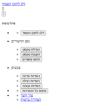
דלג לתוכן העמוד

סרגל נגישות
גופן וקישורים
צבעים
צור קשר
הצהרת נגישות