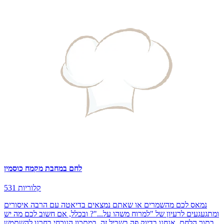
לחם במחבת מקמח כוסמין
531 קלוריות
נמאס לכם מהשמרים או שאתם נמצאים בדיאטה עם הרבה איסורים
ומתגעגעים לרעיון של "למרוח משהו על..."? ובכלל, אם חשוב לכם מה יש
בתוך הלחם, אנחנו בדיוק פה בשביל זה. במתכון הנוכחי בחרנו להשתמש