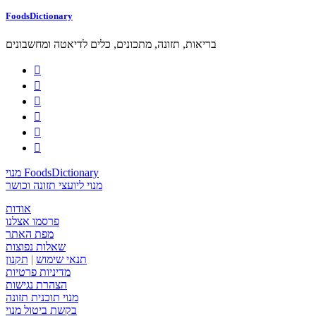
FoodsDictionary
בריאות, תזונה, מתכונים, כלים לדיאטה ומחשבונים






מנוי FoodsDictionary
מנוי ליועצי תזונה וכושר
אודות
פרסמו אצלנו
מפת האתר
שאלות נפוצות
תנאי שימוש
|
תקנון
מדיניות פרטיות
הצהרת נגישות
מנוי תוכנית תזונה
בקשת ביטול מנוי