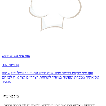
עוף סיני בשום ודבש
902 קלוריות
עוף סיני מוקפץ ברוטב סויה, שום ודבש עם ג'ינג'ר ובצל ירוק - מנה
אסיאתית ממכרת וטעימה במיוחד לארוחת הצהריים לצד אורז לבן חם
מהסיר
מוקפץ עוף
המוקפץ שאנחנו הכי אוהבים זה מוקפץ עוף מפנק עם הרבה ירקות