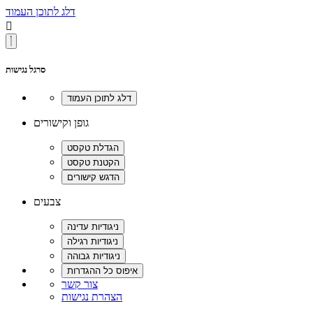
דלג לתוכן העמוד

סרגל נגישות
גופן וקישורים
צבעים
צור קשר
הצהרת נגישות