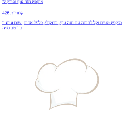
מוקפץ חזה עוף וברוקולי
426 קלוריות
מוקפץ טעים וקל להכנה עם חזה עוף, ברוקולי, פלפל אדום, שום וג'ינג'ר
ברוטב סויה