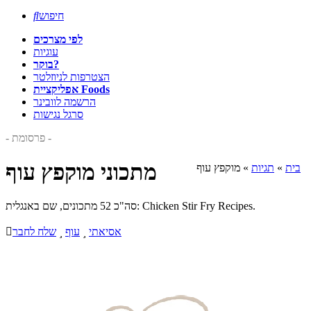
חיפוש

לפי מצרכים
עוגיות
בוקר?
הצטרפות לניוזלטר
אפליקציית Foods
הרשמה לוובינר
סרגל נגישות
- פרסומת -
מתכוני מוקפץ עוף
בית
»
תגיות
»
מוקפץ עוף
סה"כ 52 מתכונים, שם באנגלית: Chicken Stir Fry Recipes.
אסיאתי

עוף

שלח לחבר
