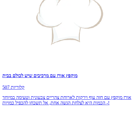
מוקפץ אורז עם מרכיבים שיש לכולם בבית
507 קלוריות
אורז מוקפץ עם חזה עוף וירקות לארוחת צהריים צבעונית וטעימה במיוחד
- הכמות היא לצלחת הגשה אחת, אל תשכחו להכפיל כמויות!