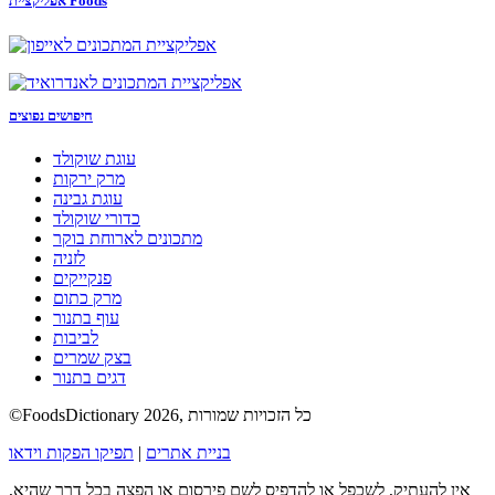
אפליקציית Foods
חיפושים נפוצים
עוגת שוקולד
מרק ירקות
עוגת גבינה
כדורי שוקולד
מתכונים לארוחת בוקר
לזניה
פנקייקים
מרק כתום
עוף בתנור
לביבות
בצק שמרים
דגים בתנור
©FoodsDictionary 2026, כל הזכויות שמורות
בניית אתרים
|
תפיקו הפקות וידאו
אין להעתיק, לשכפל או להדפיס לשם פירסום או הפצה בכל דרך שהיא,