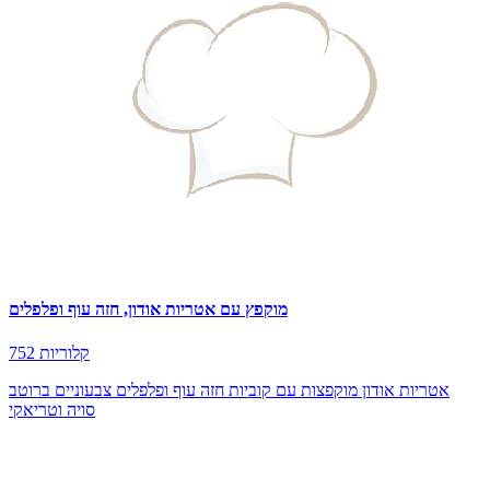
מוקפץ עם אטריות אודון, חזה עוף ופלפלים
752 קלוריות
אטריות אודון מוקפצות עם קוביות חזה עוף ופלפלים צבעוניים ברוטב
סויה וטריאקי