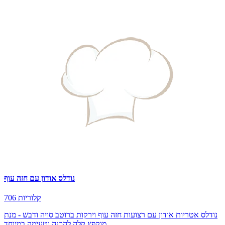
נודלס אודון עם חזה עוף
706 קלוריות
נודלס אטריות אודון עם רצועות חזה עוף וירקות ברוטב סויה ודבש - מנת
מוקפץ קלה להכנה וטעימה במיוחד