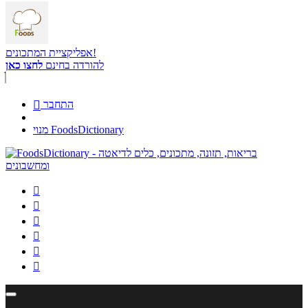
אפליקציית המתכונים!
להורדה בחינם
לחצו כאן
התחבר

מנוי FoodsDictionary





