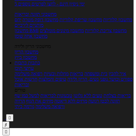
5 ימי ניסיון חינם - לחצו לפרטים נוספים
מחשבוני תזונה ובריאות
מחשבון קלוריות
מחשבון שריפת קלוריות
מחשבון דופק מטרה
יחס
מותניים לירכיים
מחשבון צריכת קלוריות
מחשבון מינונים מומלצים
מחשבון BMI
מחשבון אחוז שומן
מחשבוני הריון ולידה
מחשבון הריון
מחשבון ביוץ
כתבות
כתבות
ערוצי תוכן
איך להכין
בית ומשפחה
בריאות
מחלות ובעיות
רפואה משלימה
ספורט וכושר גופני
נשים, הריון ולידה
טיפים והמלצות
חדשות אוכל
ובריאות
טורים
בריאות בצלחת
טעים ללא גלוטן
טבעונות לבריאות
לבשל כמו שף
תזונה לבטן רגועה
מרזים ללא דיאטה
מזיזים את הגוף
הרזיה
ורפואה משלימה
גורמה ביתי


