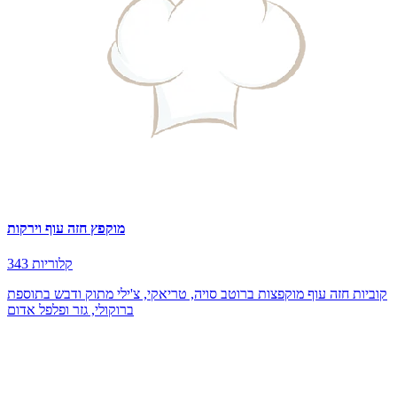
מוקפץ חזה עוף וירקות
343 קלוריות
קוביות חזה עוף מוקפצות ברוטב סויה, טריאקי, צ'ילי מתוק ודבש בתוספת
ברוקולי, גזר ופלפל אדום