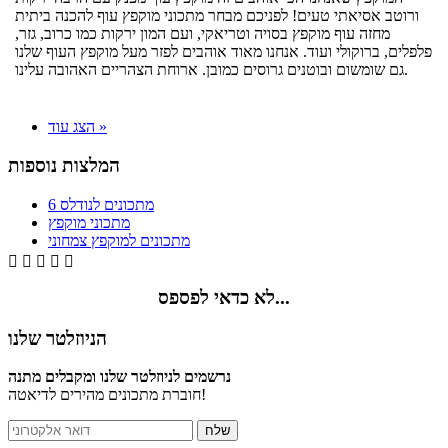
ורוטב אסיאתי טעים! לפניכם מבחר מתכוני מוקפץ עוף להכנה ביתית
מחזה עוף מוקפץ בסויה וטריאקי, ועם המון ירקות כמו כרוב, גזר,
פלפלים, ברוקולי ועוד. אנחנו מאוד אוהבים לפזר מעל מוקפץ העוף שלנו
גם שומשום ובוטנים גרוסים כמובן. ארוחת הצהריים האהובה עלינו.
הצג עוד »
המלצות נוספות
6 מתכונים לנודלס
מתכוני מוקפץ
מתכונים למוקפץ צמחוני





לא כדאי לפספס...
הניוזלטר שלנו
נרשמים לניוזלטר שלנו ומקבלים מתנה
חוברת מתכונים מהירים לדיאטה!