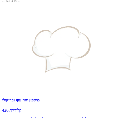
- פרסומת -
מוקפץ חזה עוף וברוקולי
426 קלוריות