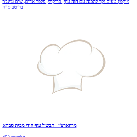
מוקפץ טעים וקל להכנה עם חזה עוף, ברוקולי, פלפל אדום, שום וג'ינג'ר
ברוטב סויה
מרווארצ'י - תבשיל עוף הודי מבית סבתא