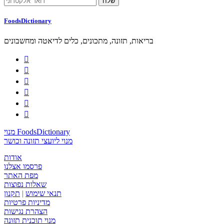
FoodsDictionary
בריאות, תזונה, מתכונים, כלים לדיאטה ומחשבונים






מנוי FoodsDictionary
מנוי ליועצי תזונה וכושר
אודות
פרסמו אצלנו
מפת האתר
שאלות נפוצות
תנאי שימוש
|
תקנון
מדיניות פרטיות
הצהרת נגישות
מנוי תוכנית תזונה