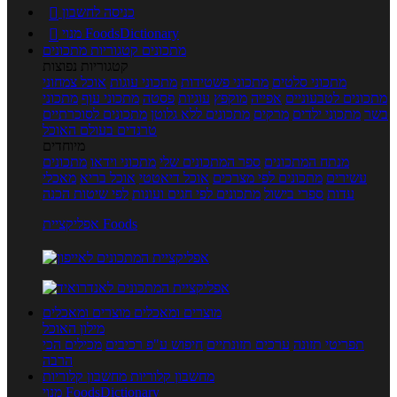
כניסה לחשבון

מנוי FoodsDictionary

מתכונים
קטגוריות מתכונים
קטגוריות נפוצות
מתכוני סלטים
מתכוני פשטידות
מתכוני עוגות
אוכל צמחוני
מתכונים לטבעוניים
אפייה
מוקפץ
עוגיות
פסטה
מתכוני עוף
מתכוני
בשר
מתכוני ילדים
מרקים
מתכונים ללא גלוטן
מתכונים לסוכרתיים
טרנדים בעולם האוכל
מיוחדים
מנתח המתכונים
ספר המתכונים שלי
מתכוני וידאו
מתכונים
עשירים
מתכונים לפי מצרכים
אוכל דיאטטי
אוכל בריא
מאכלי
עדות
ספרי בישול
מתכונים לפי חגים ועונות
לפי שיטות הכנה
אפליקציית Foods
מוצרים ומאכלים
מוצרים ומאכלים
מילון האוכל
תפריטי תזונה
ערכים תזונתיים
חיפוש ע"פ רכיבים
מכילים הכי
הרבה
מחשבון קלוריות
מחשבון קלוריות
מנוי FoodsDictionary