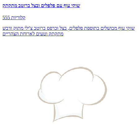
שוקי עוף עם פלפלים ובצל ברוטב מתקתק
555 קלוריות
שוקי עוף מבושלים בתוספת פלפלים, בצל וכרפס ברוטב צ'ילי מתוק ודבש
מתקתק וטעים לארוחת הצהריים