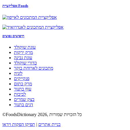
אפליקציית Foods
חיפושים נפוצים
עוגת שוקולד
מרק ירקות
עוגת גבינה
כדורי שוקולד
מתכונים לארוחת בוקר
לזניה
פנקייקים
מרק כתום
עוף בתנור
לביבות
בצק שמרים
דגים בתנור
©FoodsDictionary 2026, כל הזכויות שמורות
בניית אתרים
|
תפיקו הפקות וידאו