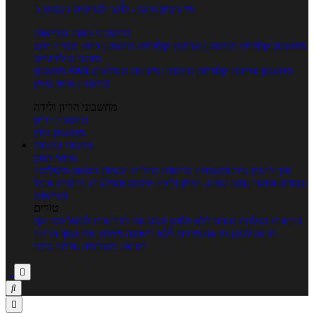
5 ימי ניסיון חינם - לחצו לפרטים נוספים
מחשבוני תזונה ובריאות
מחשבון קלוריות
מחשבון שריפת קלוריות
מחשבון דופק מטרה
יחס
מותניים לירכיים
מחשבון צריכת קלוריות
מחשבון מינונים מומלצים
מחשבון BMI
מחשבון אחוז שומן
מחשבוני הריון ולידה
מחשבון הריון
מחשבון ביוץ
כתבות
כתבות
ערוצי תוכן
איך להכין
בית ומשפחה
בריאות
מחלות ובעיות
רפואה משלימה
ספורט וכושר גופני
נשים, הריון ולידה
טיפים והמלצות
חדשות אוכל
ובריאות
טורים
בריאות בצלחת
טעים ללא גלוטן
טבעונות לבריאות
לבשל כמו שף
תזונה לבטן רגועה
מרזים ללא דיאטה
מזיזים את הגוף
הרזיה
ורפואה משלימה
גורמה ביתי


