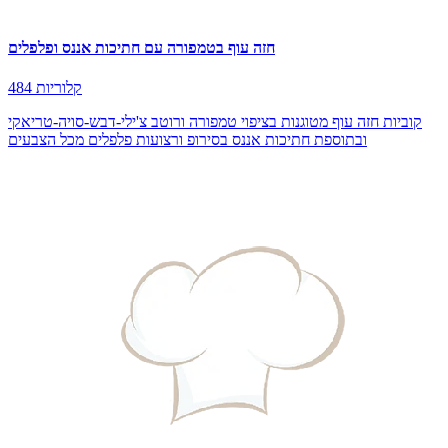
חזה עוף בטמפורה עם חתיכות אננס ופלפלים
484 קלוריות
קוביות חזה עוף מטוגנות בציפוי טמפורה ורוטב צ'ילי-דבש-סויה-טריאקי
ובתוספת חתיכות אננס בסירופ ורצועות פלפלים מכל הצבעים