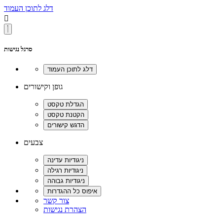
דלג לתוכן העמוד

סרגל נגישות
גופן וקישורים
צבעים
צור קשר
הצהרת נגישות