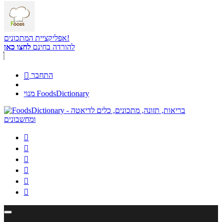
אפליקציית המתכונים!
להורדה בחינם
לחצו כאן
התחבר

מנוי FoodsDictionary





