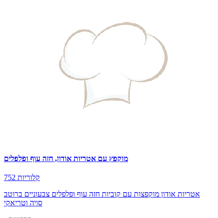
מוקפץ עם אטריות אודון, חזה עוף ופלפלים
752 קלוריות
אטריות אודון מוקפצות עם קוביות חזה עוף ופלפלים צבעוניים ברוטב
סויה וטריאקי