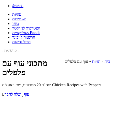
חיפוש

עוגיות
פשטידות
בשר
הצטרפות לניוזלטר
אפליקציית Foods
הרשמה לוובינר
סרגל נגישות
- פרסומת -
מתכוני עוף עם
בית
»
תגיות
»
עוף עם פלפלים
פלפלים
סה"כ 20 מתכונים, שם באנגלית: Chicken Recipes with Peppers.
עוף

שלח לחבר
