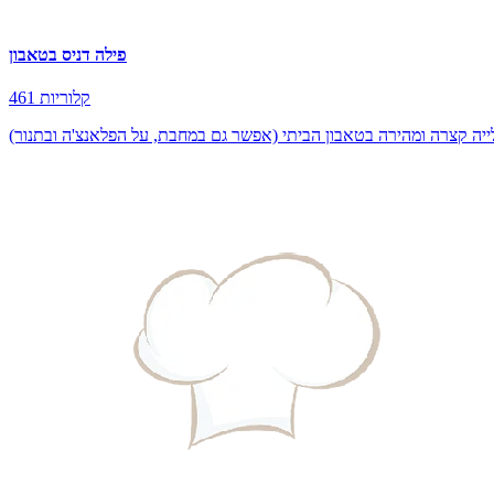
פילה דניס בטאבון
461 קלוריות
לייה קצרה ומהירה בטאבון הביתי (אפשר גם במחבת, על הפלאנצ'ה ובתנור)