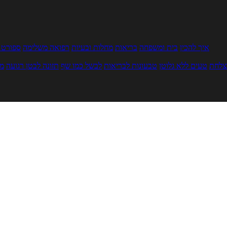
איך להכין
בית ומשפחה
בריאות
מחלות ובעיות
רפואה משלימה
ספורט ו
צלחת
טעים ללא גלוטן
טבעונות לבריאות
לבשל כמו שף
תזונה לבטן רגועה
מר