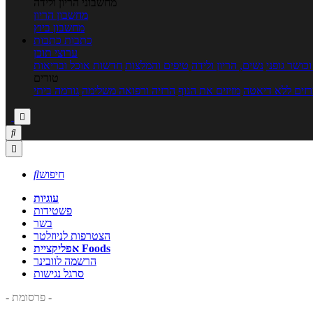
מחשבוני הריון ולידה
מחשבון הריון
מחשבון ביוץ
כתבות
כתבות
ערוצי תוכן
כושר גופני
נשים, הריון ולידה
טיפים והמלצות
חדשות אוכל ובריאות
טורים
זים ללא דיאטה
מזיזים את הגוף
הרזיה ורפואה משלימה
גורמה ביתי



חיפוש

עוגיות
פשטידות
בשר
הצטרפות לניוזלטר
אפליקציית Foods
הרשמה לוובינר
סרגל נגישות
- פרסומת -