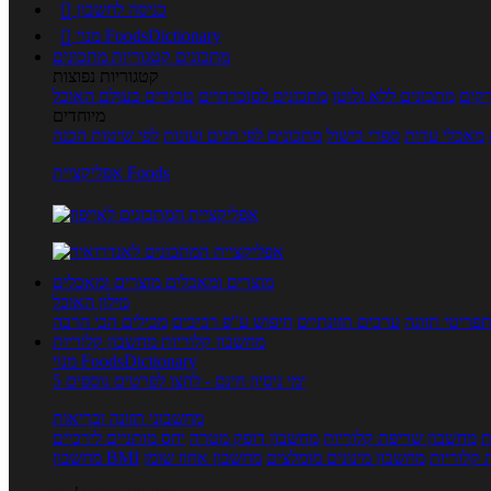
כניסה לחשבון

מנוי FoodsDictionary

מתכונים
קטגוריות מתכונים
קטגוריות נפוצות
קים
מתכונים ללא גלוטן
מתכונים לסוכרתיים
טרנדים בעולם האוכל
מיוחדים
מאכלי עדות
ספרי בישול
מתכונים לפי חגים ועונות
לפי שיטות הכנה
אפליקציית Foods
מוצרים ומאכלים
מוצרים ומאכלים
מילון האוכל
פריטי תזונה
ערכים תזונתיים
חיפוש ע"פ רכיבים
מכילים הכי הרבה
מחשבון קלוריות
מחשבון קלוריות
מנוי FoodsDictionary
5 ימי ניסיון חינם - לחצו לפרטים נוספים
מחשבוני תזונה ובריאות
ת
מחשבון שריפת קלוריות
מחשבון דופק מטרה
יחס מותניים לירכיים
 קלוריות
מחשבון מינונים מומלצים
מחשבון אחוז שומן
מחשבון BMI