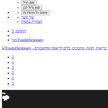
צור קשר
הצהרת נגישות
התחבר

מנוי FoodsDictionary





