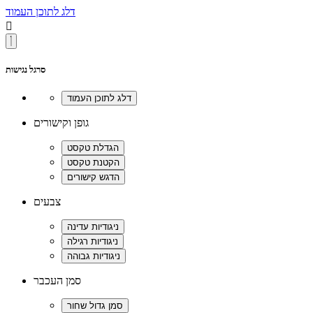
דלג לתוכן העמוד

סרגל נגישות
גופן וקישורים
צבעים
סמן העכבר