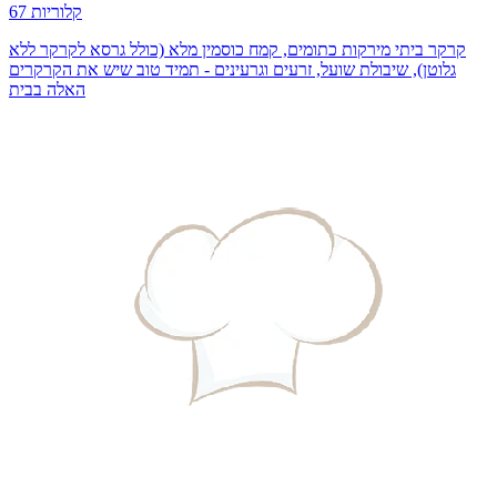
67 קלוריות
קרקר ביתי מירקות כתומים, קמח כוסמין מלא (כולל גרסא לקרקר ללא
גלוטן), שיבולת שועל, זרעים וגרעינים - תמיד טוב שיש את הקרקרים
האלה בבית