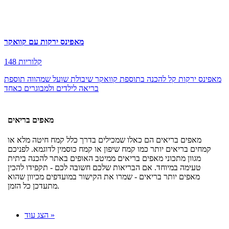
מאפינס ירקות עם קוואקר
148 קלוריות
מאפינס ירקות קל להכנה בתוספת קוואקר שיבולת שועל שמהווה תוספת
בריאה לילדים ולמבוגרים כאחד
מאפים בריאים
מאפים בריאים הם כאלו שמכילים בדרך כלל קמח חיטה מלא או
קמחים בריאים יותר כמו קמח שיפון או קמח כוסמין לדוגמא. לפניכם
מגוון מתכוני מאפים בריאים ממיטב האופים באתר להכנה ביתית
טעימה במיוחד. אם הבריאות שלכם חשובה לכם - תקפידו להכין
מאפים יותר בריאים - שמרו את הקישור במועדפים מכיוון שהוא
מתעדכן כל הזמן.
הצג עוד »