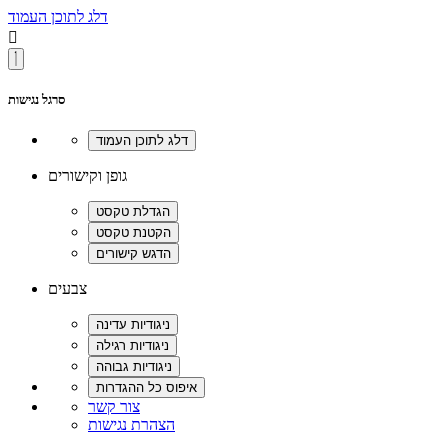
דלג לתוכן העמוד

סרגל נגישות
גופן וקישורים
צבעים
צור קשר
הצהרת נגישות