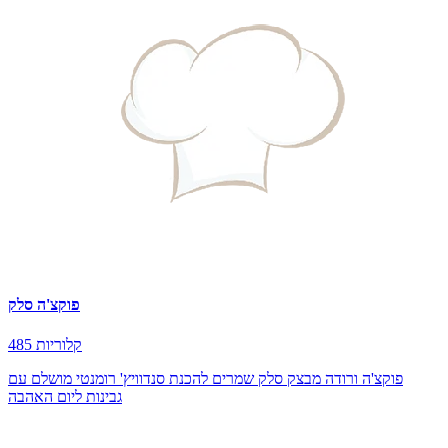
פוקצ'ה סלק
485 קלוריות
פוקצ'ה ורודה מבצק סלק שמרים להכנת סנדוויץ' רומנטי מושלם עם
גבינות ליום האהבה