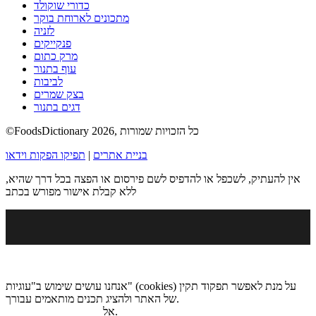
כדורי שוקולד
מתכונים לארוחת בוקר
לזניה
פנקייקים
מרק כתום
עוף בתנור
לביבות
בצק שמרים
דגים בתנור
©FoodsDictionary 2026, כל הזכויות שמורות
בניית אתרים
|
תפיקו הפקות וידאו
אין להעתיק, לשכפל או להדפיס לשם פירסום או הפצה בכל דרך שהיא,
ללא קבלת אישור מפורש בכתב
אנחנו עושים שימוש ב"עוגיות" (cookies) על מנת לאפשר תפקוד תקין
של האתר ולהציג תכנים מותאמים עבורך.
.
אל
מדיניות הגנת הפרטיות