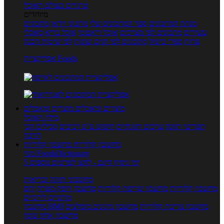
טרנדים בעולם האוכל
מיוחדים
מנתח המתכונים
ספר המתכונים שלי
מתכוני וידאו
מתכונים
עשירים
מתכונים לפי מצרכים
אוכל דיאטטי
אוכל בריא
מאכלי
עדות
ספרי בישול
מתכונים לפי חגים ועונות
לפי שיטות הכנה
אפליקציית Foods
מוצרים ומאכלים
מוצרים ומאכלים
מילון האוכל
תפריטי תזונה
ערכים תזונתיים
חיפוש ע"פ רכיבים
מכילים הכי
הרבה
מחשבון קלוריות
מחשבון קלוריות
מנוי FoodsDictionary
5 ימי ניסיון חינם - לחצו לפרטים נוספים
מחשבוני תזונה ובריאות
מחשבון קלוריות
מחשבון שריפת קלוריות
מחשבון דופק מטרה
יחס
מותניים לירכיים
מחשבון צריכת קלוריות
מחשבון מינונים מומלצים
מחשבון BMI
מחשבון אחוז שומן