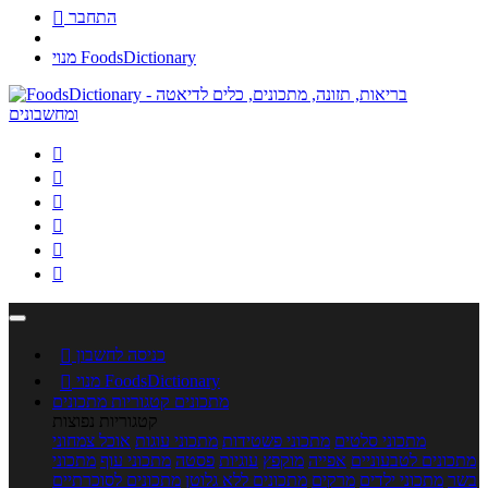
התחבר

מנוי FoodsDictionary






כניסה לחשבון

מנוי FoodsDictionary

מתכונים
קטגוריות מתכונים
קטגוריות נפוצות
מתכוני סלטים
מתכוני פשטידות
מתכוני עוגות
אוכל צמחוני
מתכונים לטבעוניים
אפייה
מוקפץ
עוגיות
פסטה
מתכוני עוף
מתכוני
בשר
מתכוני ילדים
מרקים
מתכונים ללא גלוטן
מתכונים לסוכרתיים