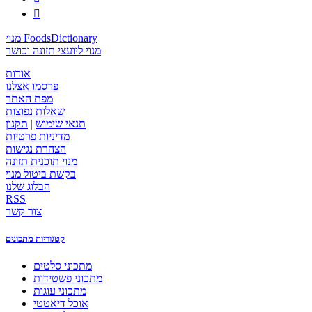

מנוי FoodsDictionary
מנוי ליועצי תזונה וכושר
אודות
פרסמו אצלנו
מפת האתר
שאלות נפוצות
תנאי שימוש
|
תקנון
מדיניות פרטיות
הצהרת נגישות
מנוי תוכנית תזונה
בקשת ביטול מנוי
הבלוג שלנו
RSS
צור קשר
קטגוריות מתכונים
מתכוני סלטים
מתכוני פשטידות
מתכוני עוגות
אוכל דיאטטי