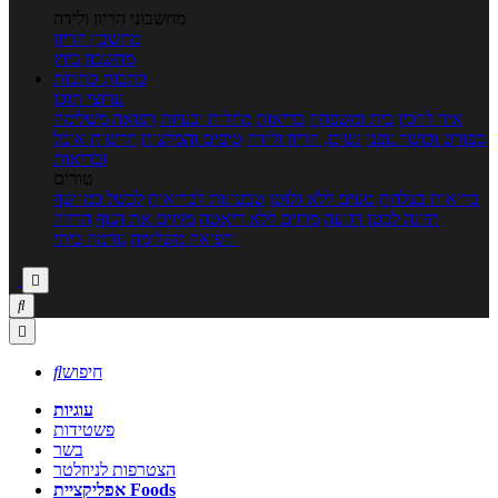
מחשבוני הריון ולידה
מחשבון הריון
מחשבון ביוץ
כתבות
כתבות
ערוצי תוכן
איך להכין
בית ומשפחה
בריאות
מחלות ובעיות
רפואה משלימה
ספורט וכושר גופני
נשים, הריון ולידה
טיפים והמלצות
חדשות אוכל
ובריאות
טורים
בריאות בצלחת
טעים ללא גלוטן
טבעונות לבריאות
לבשל כמו שף
תזונה לבטן רגועה
מרזים ללא דיאטה
מזיזים את הגוף
הרזיה
ורפואה משלימה
גורמה ביתי



חיפוש

עוגיות
פשטידות
בשר
הצטרפות לניוזלטר
אפליקציית Foods