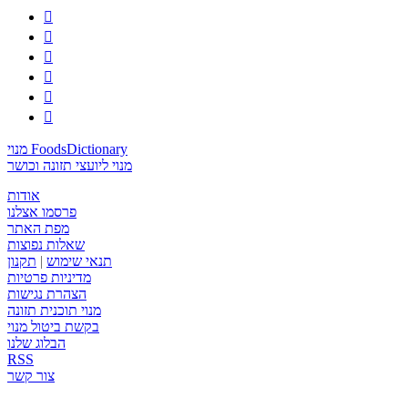






מנוי FoodsDictionary
מנוי ליועצי תזונה וכושר
אודות
פרסמו אצלנו
מפת האתר
שאלות נפוצות
תנאי שימוש
|
תקנון
מדיניות פרטיות
הצהרת נגישות
מנוי תוכנית תזונה
בקשת ביטול מנוי
הבלוג שלנו
RSS
צור קשר