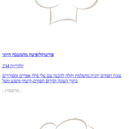
פורטוקלופיטה מהמטבח היווני
234 קלוריות
עוגת תפוזים יוונית מושלמת וקלה להכנה עם עלי פילו אפויים ומפוררים
בתוך העוגה וסירופ תפוזים-קינמון משגע מעל
- פרסומת -