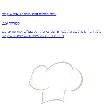
עוגת תפוזים ופרג בציפוי גנאש שוקולד
229 קלוריות
עוגת תפוזים פרג טעימה במיוחד שמתאימה לכל סופ"ש ולחג פורים עם
טוויסט טעים של ציפוי גנאש שמנת ושוקולד