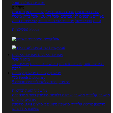
טרנדים בעולם האוכל
מיוחדים
מנתח המתכונים
ספר המתכונים שלי
מתכוני וידאו
מתכונים
עשירים
מתכונים לפי מצרכים
אוכל דיאטטי
אוכל בריא
מאכלי
עדות
ספרי בישול
מתכונים לפי חגים ועונות
לפי שיטות הכנה
אפליקציית Foods
מוצרים ומאכלים
מוצרים ומאכלים
מילון האוכל
תפריטי תזונה
ערכים תזונתיים
חיפוש ע"פ רכיבים
מכילים הכי
הרבה
מחשבון קלוריות
מחשבון קלוריות
מנוי FoodsDictionary
5 ימי ניסיון חינם - לחצו לפרטים נוספים
מחשבוני תזונה ובריאות
מחשבון קלוריות
מחשבון שריפת קלוריות
מחשבון דופק מטרה
יחס
מותניים לירכיים
מחשבון צריכת קלוריות
מחשבון מינונים מומלצים
מחשבון BMI
מחשבון אחוז שומן