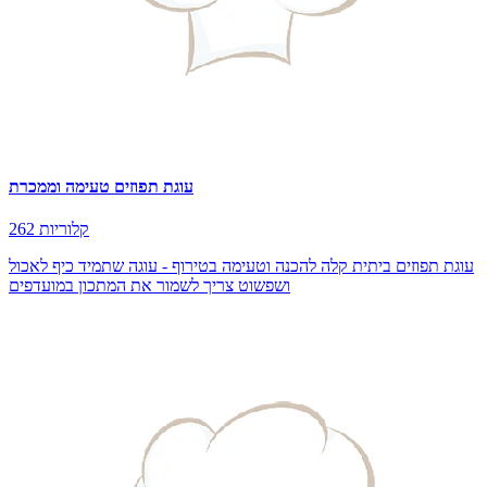
עוגת תפוזים טעימה וממכרת
262 קלוריות
עוגת תפוזים ביתית קלה להכנה וטעימה בטירוף - עוגה שתמיד כיף לאכול
ושפשוט צריך לשמור את המתכון במועדפים