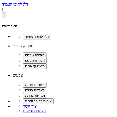
דלג לתוכן העמוד

סרגל נגישות
גופן וקישורים
צבעים
צור קשר
הצהרת נגישות