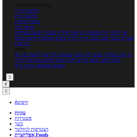
מחשבוני הריון ולידה
מחשבון הריון
מחשבון ביוץ
כתבות
כתבות
ערוצי תוכן
איך להכין
בית ומשפחה
בריאות
מחלות ובעיות
רפואה משלימה
ספורט וכושר גופני
נשים, הריון ולידה
טיפים והמלצות
חדשות אוכל
ובריאות
טורים
בריאות בצלחת
טעים ללא גלוטן
טבעונות לבריאות
לבשל כמו שף
תזונה לבטן רגועה
מרזים ללא דיאטה
מזיזים את הגוף
הרזיה
ורפואה משלימה
גורמה ביתי



חיפוש

עוגיות
פשטידות
בשר
הצטרפות לניוזלטר
אפליקציית Foods