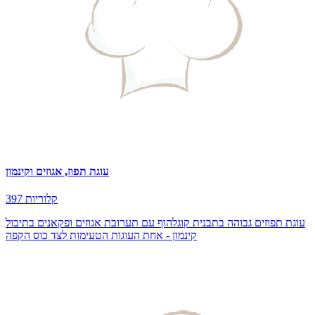
עוגת תפוז, אגוזים וקינמון
397 קלוריות
עוגת תפוזים גבוהה בתבנית קוגלהוף עם תערובת אגוזים ופקאנים בתיבול
קינמון - אחת העוגות הטעימות לצד כוס הקפה