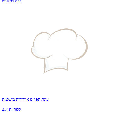
קפה בסופ"ש
עוגת תפוזים אוורירית מושלמת
217 קלוריות