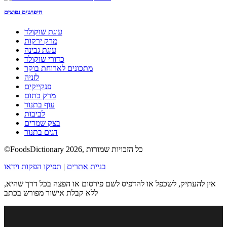
חיפושים נפוצים
עוגת שוקולד
מרק ירקות
עוגת גבינה
כדורי שוקולד
מתכונים לארוחת בוקר
לזניה
פנקייקים
מרק כתום
עוף בתנור
לביבות
בצק שמרים
דגים בתנור
©FoodsDictionary 2026, כל הזכויות שמורות
בניית אתרים
|
תפיקו הפקות וידאו
אין להעתיק, לשכפל או להדפיס לשם פירסום או הפצה בכל דרך שהיא,
ללא קבלת אישור מפורש בכתב