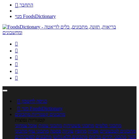
התחבר

מנוי FoodsDictionary






כניסה לחשבון

מנוי FoodsDictionary

מתכונים
קטגוריות מתכונים
קטגוריות נפוצות
מתכוני סלטים
מתכוני פשטידות
מתכוני עוגות
אוכל צמחוני
מתכונים לטבעוניים
אפייה
מוקפץ
עוגיות
פסטה
מתכוני עוף
מתכוני
בשר
מתכוני ילדים
מרקים
מתכונים ללא גלוטן
מתכונים לסוכרתיים