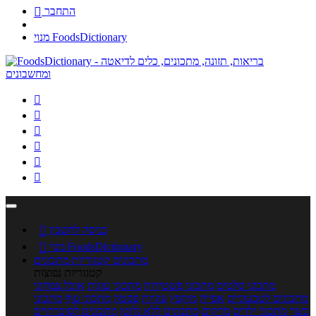
התחבר

מנוי FoodsDictionary






כניסה לחשבון

מנוי FoodsDictionary

מתכונים
קטגוריות מתכונים
קטגוריות נפוצות
מתכוני סלטים
מתכוני פשטידות
מתכוני עוגות
אוכל צמחוני
מתכונים לטבעוניים
אפייה
מוקפץ
עוגיות
פסטה
מתכוני עוף
מתכוני
בשר
מתכוני ילדים
מרקים
מתכונים ללא גלוטן
מתכונים לסוכרתיים