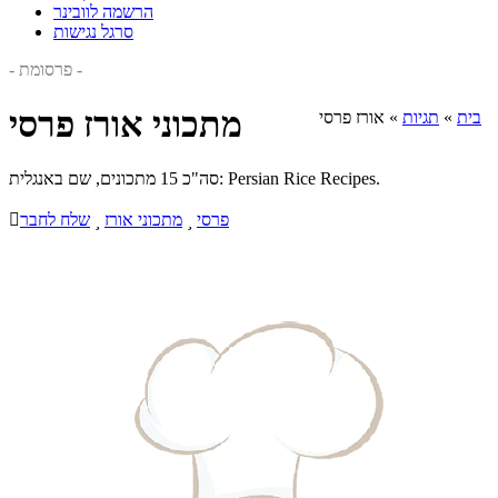
הרשמה לוובינר
סרגל נגישות
- פרסומת -
מתכוני אורז פרסי
בית
»
תגיות
»
אורז פרסי
סה"כ 15 מתכונים, שם באנגלית: Persian Rice Recipes.
פרסי

מתכוני אורז

שלח לחבר
