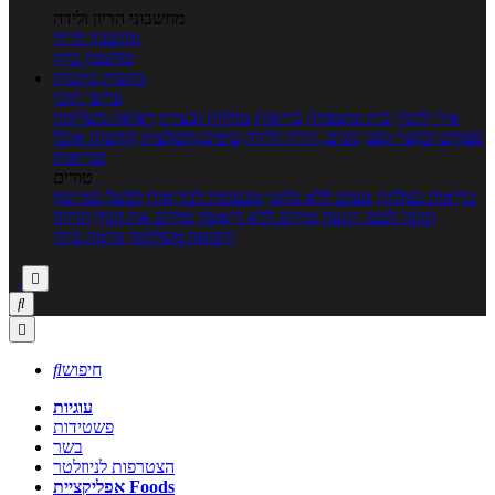
מחשבוני הריון ולידה
מחשבון הריון
מחשבון ביוץ
כתבות
כתבות
ערוצי תוכן
איך להכין
בית ומשפחה
בריאות
מחלות ובעיות
רפואה משלימה
ספורט וכושר גופני
נשים, הריון ולידה
טיפים והמלצות
חדשות אוכל
ובריאות
טורים
בריאות בצלחת
טעים ללא גלוטן
טבעונות לבריאות
לבשל כמו שף
תזונה לבטן רגועה
מרזים ללא דיאטה
מזיזים את הגוף
הרזיה
ורפואה משלימה
גורמה ביתי



חיפוש

עוגיות
פשטידות
בשר
הצטרפות לניוזלטר
אפליקציית Foods