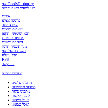
מנוי FoodsDictionary
מנוי ליועצי תזונה וכושר
אודות
פרסמו אצלנו
מפת האתר
שאלות נפוצות
תנאי שימוש
|
תקנון
מדיניות פרטיות
הצהרת נגישות
מנוי תוכנית תזונה
בקשת ביטול מנוי
הבלוג שלנו
RSS
צור קשר
קטגוריות מתכונים
מתכוני סלטים
מתכוני פשטידות
מתכוני עוגות
אוכל דיאטטי
אוכל צמחוני
אוכל טבעוני