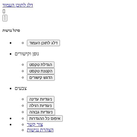
דלג לתוכן העמוד

סרגל נגישות
גופן וקישורים
צבעים
צור קשר
הצהרת נגישות