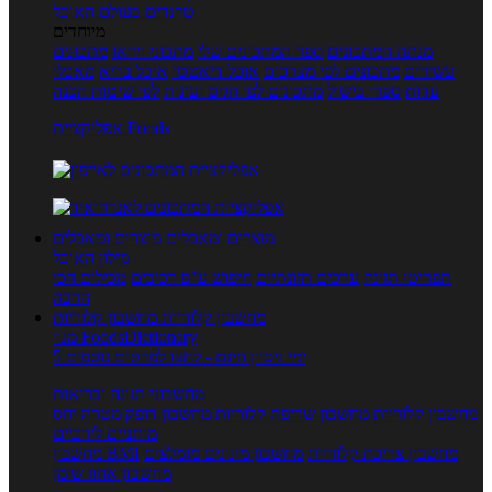
טרנדים בעולם האוכל
מיוחדים
מנתח המתכונים
ספר המתכונים שלי
מתכוני וידאו
מתכונים
עשירים
מתכונים לפי מצרכים
אוכל דיאטטי
אוכל בריא
מאכלי
עדות
ספרי בישול
מתכונים לפי חגים ועונות
לפי שיטות הכנה
אפליקציית Foods
מוצרים ומאכלים
מוצרים ומאכלים
מילון האוכל
תפריטי תזונה
ערכים תזונתיים
חיפוש ע"פ רכיבים
מכילים הכי
הרבה
מחשבון קלוריות
מחשבון קלוריות
מנוי FoodsDictionary
5 ימי ניסיון חינם - לחצו לפרטים נוספים
מחשבוני תזונה ובריאות
מחשבון קלוריות
מחשבון שריפת קלוריות
מחשבון דופק מטרה
יחס
מותניים לירכיים
מחשבון צריכת קלוריות
מחשבון מינונים מומלצים
מחשבון BMI
מחשבון אחוז שומן