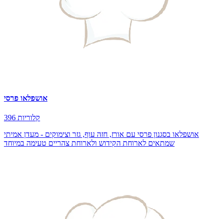
אושפלאו פרסי
396 קלוריות
אושפלאו בסגנון פרסי עם אורז, חזה עוף, גזר וצימוקים - מעדן אמיתי
שמתאים לארוחת הקידוש ולארוחת צהריים טעימה במיוחד