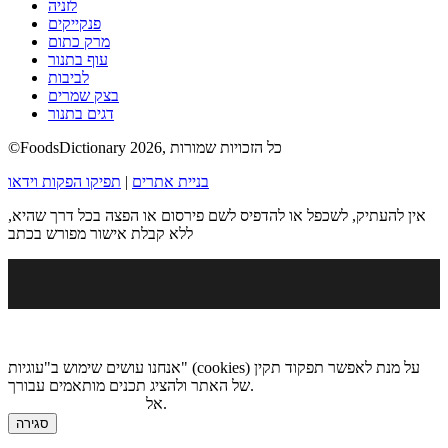
לזניה
פנקייקים
מרק כתום
עוף בתנור
לביבות
בצק שמרים
דגים בתנור
©FoodsDictionary 2026, כל הזכויות שמורות
בניית אתרים
|
תפיקו הפקות וידאו
אין להעתיק, לשכפל או להדפיס לשם פירסום או הפצה בכל דרך שהיא,
ללא קבלת אישור מפורש בכתב
אנחנו עושים שימוש ב"עוגיות" (cookies) על מנת לאפשר תפקוד תקין
של האתר ולהציג תכנים מותאמים עבורך.
.
אל
מדיניות הגנת הפרטיות
סגירה