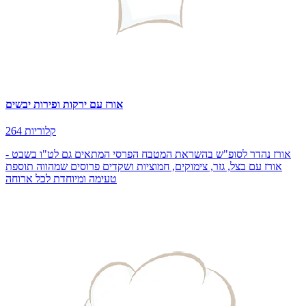
אורז עם ירקות ופירות יבשים
264 קלוריות
אורז נהדר לסופ"ש בהשראת המטבח הפרסי המתאים גם לט"ו בשבט -
אורז עם בצל, גזר, צימוקים, חמוציות ושקדים פרוסים שמהווה תוספת
טעימה ומיוחדת לכל ארוחה