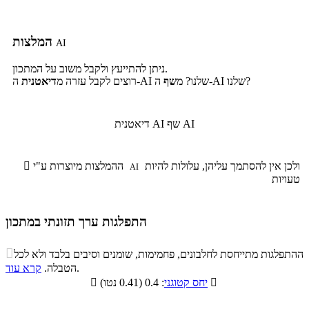
המלצות
AI
ניתן להתייעץ ולקבל משוב על המתכון.
ה-AI שלנו?
ה-AI שלנו? מ
שף
רוצים לקבל עזרה מ
דיאטנית
שף AI
דיאטנית AI
ולכן אין להסתמך עליהן, עלולות להיות
ההמלצות מיוצרות ע"י

AI
טעויות
התפלגות ערך תזונתי במתכון
התפלגות ערך תזונתי במתכון

ההתפלגות מתייחסת לחלבונים, פחמימות, שומנים וסיבים בלבד ולא לכל
סיבים
.
הטבלה.
קרא עוד
פחמימות
חלבונים
שומנים
תזונתיים

: 0.4 (0.41 נטו)
יחס קטוגני

2.6%
27.7%
18.6%
51.1%