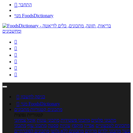
התחבר

מנוי FoodsDictionary






כניסה לחשבון

מנוי FoodsDictionary

מתכונים
קטגוריות מתכונים
קטגוריות נפוצות
מתכוני סלטים
מתכוני פשטידות
מתכוני עוגות
אוכל צמחוני
מתכונים לטבעוניים
אפייה
מוקפץ
עוגיות
פסטה
מתכוני עוף
מתכוני
בשר
מתכוני ילדים
מרקים
מתכונים ללא גלוטן
מתכונים לסוכרתיים