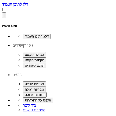
דלג לתוכן העמוד

סרגל נגישות
גופן וקישורים
צבעים
צור קשר
הצהרת נגישות