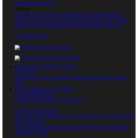
טרנדים בעולם האוכל
מיוחדים
מנתח המתכונים
ספר המתכונים שלי
מתכוני וידאו
מתכונים
עשירים
מתכונים לפי מצרכים
אוכל דיאטטי
אוכל בריא
מאכלי
עדות
ספרי בישול
מתכונים לפי חגים ועונות
לפי שיטות הכנה
אפליקציית Foods
מוצרים ומאכלים
מוצרים ומאכלים
מילון האוכל
תפריטי תזונה
ערכים תזונתיים
חיפוש ע"פ רכיבים
מכילים הכי
הרבה
מחשבון קלוריות
מחשבון קלוריות
מנוי FoodsDictionary
5 ימי ניסיון חינם - לחצו לפרטים נוספים
מחשבוני תזונה ובריאות
מחשבון קלוריות
מחשבון שריפת קלוריות
מחשבון דופק מטרה
יחס
מותניים לירכיים
מחשבון צריכת קלוריות
מחשבון מינונים מומלצים
מחשבון BMI
מחשבון אחוז שומן