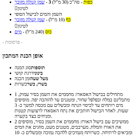
כפות
-
סה"כ
(30 מ"ל)
3
-
שמן קנולה מזוכך
לטיגון

השמן והמים לבישול הסופי
כף
(10 מ"ל)
-
שמן קנולה מזוכך
לטיגון

כוס
(240 מ"ל)
-
מים
- פרסומת -
אופן הכנת המתכון
תוספות
סוג המנה
בינוני
דרגת קושי
מעל שעה
זמן הכנה
בשרי, כשר
כשרות
מתחילים בבישול האסאדו: מחממים את השמן בסיר עמוק,
1
מתבלינם במלח ובפלפל שחור, ומטגנים עד להזהבה יפה. מוסיפים
מים רותחים עד לכיסוי הנתח ומבשלים עם מכסה למשך כ- 3
שעות. לאחר הבישול חותכים את נתח האסאדו לרצועות קטנות
ומניחים בצד בקערה.
ממשיכים עם בישול האורז: מחממים את השמן בסיר, מוסיפים
2
את האורז והמלח, מערבבים, מטגנים מעט, מוזגים את המים
ומביאים לרתיחה. כשרותח מנמיכים ללהבה נמוכה ומבשלים כ- 10