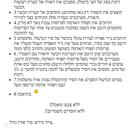
דקות (סוג של חצי בישול). מסננים את האורז אל קערת רצועות
הבשר.
קוצצים את השמיר דק (או טוחנים), מוסיפים אל קערת הבשר
3
והאורז, מערבבים בעזרת מזלג ומניחים בצד לקירור.
חותכים את תפוחי האדמה לפרוסות עבות (אך לא מדי),
4
מחממים היטב את השמן במחבת ומטגנים צד אחד של הפרוסות
עד להזהבה.
חותכים נייר אפייה לצורת עיגול בקוטר של סיר הבישול. מחממים
5
היטב כף שמן בסיר, מניחים מעל את נייר האפייה העגול ומעליו את
פרוסות תפוחי האדמה כשהצד המטוגן והזהוב כלפי מטה.
מערבבים שוב היטב את תערובת הבשר והאורז עם השמיר,
6
מעבירים אל הסיר מעל פרוסות תפוחי האדמה, מהדקים היטב,
עושים 4 חורים (כדי שהמים יחלחלו היטב) ומוזגים מעל כוס אחת
של מים. מכסים את הסיר ומבשלים על להבה בינונית למשך כ- 15
דקות.
בסיום הבישול הופכים את הסיר ומתקבלת עוגת אורז מושלמת
7
עם תפוחי אדמה קריספי מעל!
בתיאבון
8
ללא צבעי מאכל

ללא חומרים משמרים

ציוד נדרש: סיר אורז גדול.
