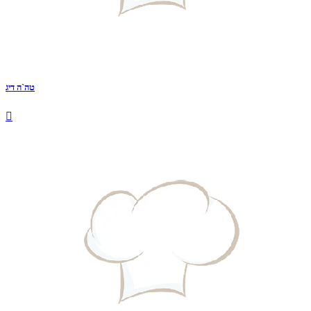
טה`ה דיג
