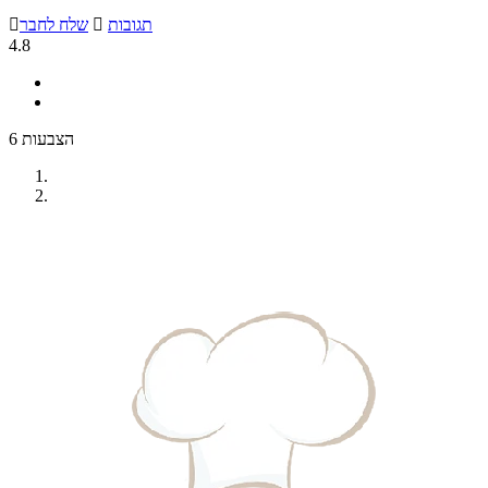
תגובות

שלח לחבר

4.8
6 הצבעות