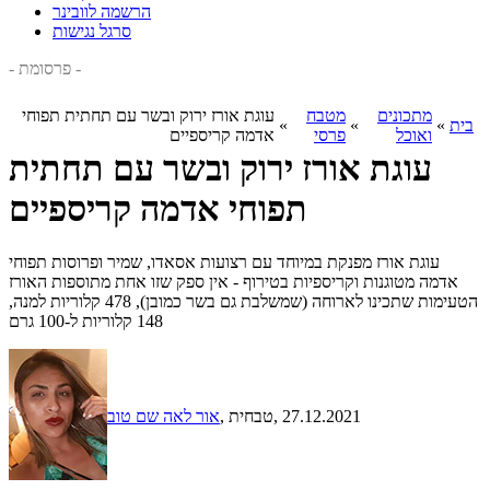
הרשמה לוובינר
סרגל נגישות
- פרסומת -
מתכונים
מטבח
עוגת אורז ירוק ובשר עם תחתית תפוחי
בית
»
»
»
ואוכל
פרסי
אדמה קריספיים
עוגת אורז ירוק ובשר עם תחתית
תפוחי אדמה קריספיים
עוגת אורז מפנקת במיוחד עם רצועות אסאדו, שמיר ופרוסות תפוחי
אדמה מטוגנות וקריספיות בטירוף - אין ספק שזו אחת מתוספות האורז
הטעימות שתכינו לארוחה (שמשלבת גם בשר כמובן), 478 קלוריות למנה,
148 קלוריות ל-100 גרם
, 27.12.2021
, טבחית
אור לאה שם טוב