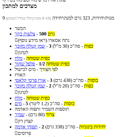
מצרכים למתכון
9 מנות/יחידות, 323 גרם למנה\יחידה
(8-10 מנות (תלוי בגודל המנה))
הבשר
גרם
500
-
צלעות בקר
נתח אסאדו (ראו מידע נוסף)

כפות
-
סה"כ
(30 מ"ל)
3
-
שמן קנולה מזוכך
לטיגון

כפית שטוחה
-
מלח
כפית שטוחה
1/2
-
פלפל שחור
לפי הצורך
-
מים לבישול
האורז
כוסות
-
סה"כ
(438 גרם)
3
-
אורז פרסי קלאסי
כפות
-
סה"כ
(20 מ"ל)
2
-
שמן קנולה מזוכך
לטיגון

כפית שטוחה
-
מלח
כוסות
-
סה"כ
(1.2 ליטר)
5
-
מים
תוספות השמיר ותפוח האדמה
צרור
(80 גרם)
-
שמיר
קצוץ דק

יחידות בינוניות
-
סה"כ
(338 גרם)
2
-
תפוחי אדמה
פרוסים
