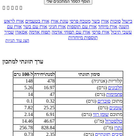





בישול
סוכות
אורז
בשר
מטבח פרסי
עוגת אורז
אורז בטעמים
אורז לראש
השנה
אורז מיוחד
אורז עם תוספות
אורז חגיגי
אורז עם בשר
אורז עם
עשבי תיבול
אורז פרסי
אורז עם תפוחי אדמה
תפוח אדמה
אסאדו
שמיר
תוספות מיוחדות
הצג עוד תגיות
ערך תזונתי למתכון
סימון תזונתי
למנה\יחידה
ל-100 גרם
קלוריות (אנרגיה)
478
148
חלבונים
(גרם)
16.97
5.26
פחמימות
(גרם)
47
14
מתוכן
סוכרים
(גרם)
0.32
0.1
שומנים
(גרם)
25.25
7.82
מתוכם
שומן רווי
(גרם)
6.91
2.14
כולסטרול
(מ"ג)
46.67
14.46
נתרן
(מ"ג)
828.84
256.78
סיבים תזונתיים
(גרם)
2.35
0.73