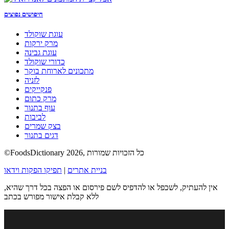
חיפושים נפוצים
עוגת שוקולד
מרק ירקות
עוגת גבינה
כדורי שוקולד
מתכונים לארוחת בוקר
לזניה
פנקייקים
מרק כתום
עוף בתנור
לביבות
בצק שמרים
דגים בתנור
©FoodsDictionary 2026, כל הזכויות שמורות
בניית אתרים
|
תפיקו הפקות וידאו
אין להעתיק, לשכפל או להדפיס לשם פירסום או הפצה בכל דרך שהיא,
ללא קבלת אישור מפורש בכתב