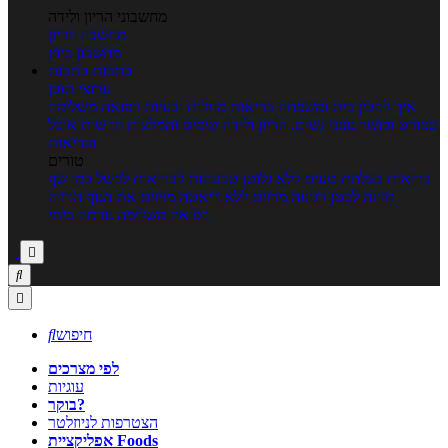
מחשבוני הריון ולידה
מחשבון הריון
מחשבון ביוץ
כתבות
כתבות
ערוצי תוכן
איך להכין
בית ומשפחה
בריאות
מחלות ובעיות
רפואה משלימה
ספורט וכושר גופני
נשים, הריון ולידה
טיפים והמלצות
חדשות אוכל
ובריאות
טורים
בריאות בצלחת
טעים ללא גלוטן
טבעונות לבריאות
לבשל כמו שף
תזונה לבטן רגועה
מרזים ללא דיאטה
מזיזים את הגוף
הרזיה
ורפואה משלימה
גורמה ביתי



חיפוש

לפי מצרכים
עוגיות
בוקר?
הצטרפות לניוזלטר
אפליקציית Foods