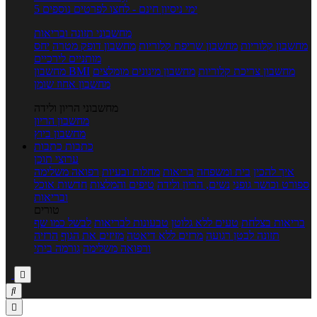
5 ימי ניסיון חינם - לחצו לפרטים נוספים
מחשבוני תזונה ובריאות
מחשבון קלוריות
מחשבון שריפת קלוריות
מחשבון דופק מטרה
יחס
מותניים לירכיים
מחשבון צריכת קלוריות
מחשבון מינונים מומלצים
מחשבון BMI
מחשבון אחוז שומן
מחשבוני הריון ולידה
מחשבון הריון
מחשבון ביוץ
כתבות
כתבות
ערוצי תוכן
איך להכין
בית ומשפחה
בריאות
מחלות ובעיות
רפואה משלימה
ספורט וכושר גופני
נשים, הריון ולידה
טיפים והמלצות
חדשות אוכל
ובריאות
טורים
בריאות בצלחת
טעים ללא גלוטן
טבעונות לבריאות
לבשל כמו שף
תזונה לבטן רגועה
מרזים ללא דיאטה
מזיזים את הגוף
הרזיה
ורפואה משלימה
גורמה ביתי


