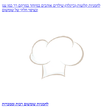
לחמניות קלועות (בייגלה) שילדים אוהבים במיוחד במרקם רך כמו ענן
ובציפוי חלקי של שומשום
לחמניות שומשום רכות וממכרות