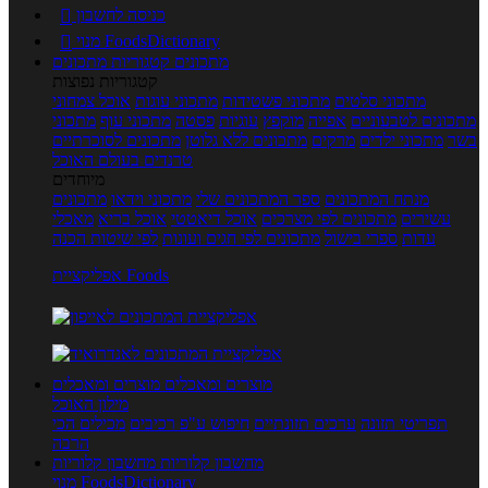
כניסה לחשבון

מנוי FoodsDictionary

מתכונים
קטגוריות מתכונים
קטגוריות נפוצות
מתכוני סלטים
מתכוני פשטידות
מתכוני עוגות
אוכל צמחוני
מתכונים לטבעוניים
אפייה
מוקפץ
עוגיות
פסטה
מתכוני עוף
מתכוני
בשר
מתכוני ילדים
מרקים
מתכונים ללא גלוטן
מתכונים לסוכרתיים
טרנדים בעולם האוכל
מיוחדים
מנתח המתכונים
ספר המתכונים שלי
מתכוני וידאו
מתכונים
עשירים
מתכונים לפי מצרכים
אוכל דיאטטי
אוכל בריא
מאכלי
עדות
ספרי בישול
מתכונים לפי חגים ועונות
לפי שיטות הכנה
אפליקציית Foods
מוצרים ומאכלים
מוצרים ומאכלים
מילון האוכל
תפריטי תזונה
ערכים תזונתיים
חיפוש ע"פ רכיבים
מכילים הכי
הרבה
מחשבון קלוריות
מחשבון קלוריות
מנוי FoodsDictionary