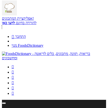
אפליקציית המתכונים!
להורדה בחינם
לחצו כאן
התחבר

מנוי FoodsDictionary





