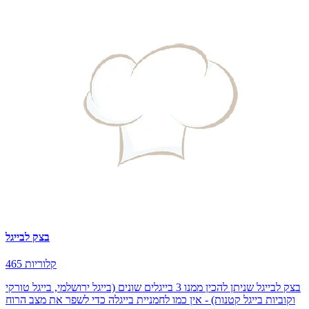
בצק לבייגל
465 קלוריות
בצק לבייגל שניתן להכין ממנו 3 בייגלים שונים (בייגל ירושלמי, בייגל טורקי
וקוביות בייגל קטנות) - אין כמו לחמניית בייגלה כדי לשפר את מצב הרוח