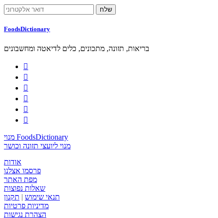
FoodsDictionary
בריאות, תזונה, מתכונים, כלים לדיאטה ומחשבונים






מנוי FoodsDictionary
מנוי ליועצי תזונה וכושר
אודות
פרסמו אצלנו
מפת האתר
שאלות נפוצות
תנאי שימוש
|
תקנון
מדיניות פרטיות
הצהרת נגישות