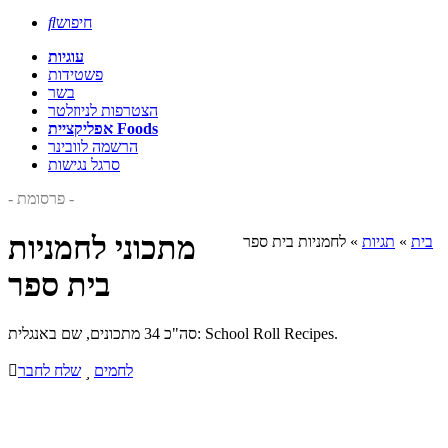
חיפוש

עוגיות
פשטידות
בשר
הצטרפות לניוזלטר
אפליקציית Foods
הרשמה לוובינר
סרגל נגישות
- פרסומת -
מתכוני לחמניות
בית
»
תגיות
»
לחמניות בית ספר
בית ספר
סה"כ 34 מתכונים, שם באנגלית: School Roll Recipes.
לחמים

שלח לחבר
