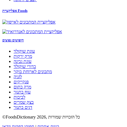
אפליקציית Foods
חיפושים נפוצים
עוגת שוקולד
מרק ירקות
עוגת גבינה
כדורי שוקולד
מתכונים לארוחת בוקר
לזניה
פנקייקים
מרק כתום
עוף בתנור
לביבות
בצק שמרים
דגים בתנור
©FoodsDictionary 2026, כל הזכויות שמורות
בניית אתרים
|
תפיקו הפקות וידאו