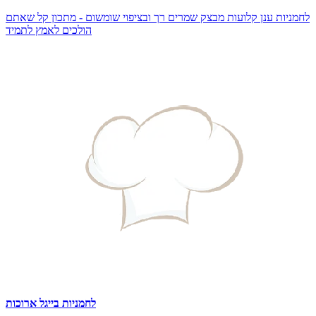
לחמניות ענן קלועות מבצק שמרים רך ובציפוי שומשום - מתכון קל שאתם
הולכים לאמץ לתמיד
לחמניות בייגל ארוכות