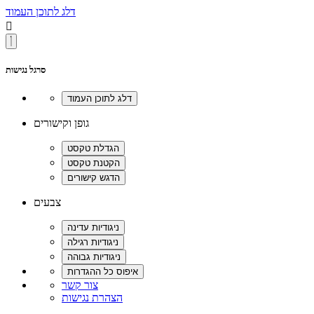
דלג לתוכן העמוד

סרגל נגישות
גופן וקישורים
צבעים
צור קשר
הצהרת נגישות