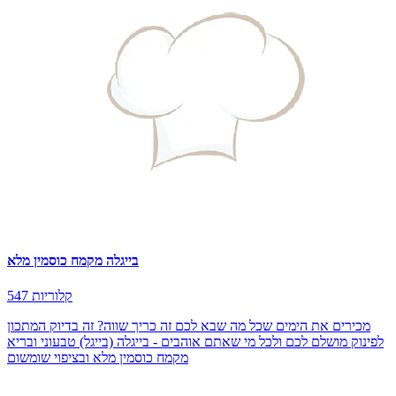
בייגלה מקמח כוסמין מלא
547 קלוריות
מכירים את הימים שכל מה שבא לכם זה כריך שווה? זה בדיוק המתכון
לפינוק מושלם לכם ולכל מי שאתם אוהבים - בייגלה (בייגל) טבעוני ובריא
מקמח כוסמין מלא ובציפוי שומשום