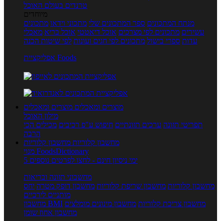
טרנדים בעולם האוכל
מיוחדים
מנתח המתכונים
ספר המתכונים שלי
מתכוני וידאו
מתכונים
עשירים
מתכונים לפי מצרכים
אוכל דיאטטי
אוכל בריא
מאכלי
עדות
ספרי בישול
מתכונים לפי חגים ועונות
לפי שיטות הכנה
אפליקציית Foods
מוצרים ומאכלים
מוצרים ומאכלים
מילון האוכל
תפריטי תזונה
ערכים תזונתיים
חיפוש ע"פ רכיבים
מכילים הכי
הרבה
מחשבון קלוריות
מחשבון קלוריות
מנוי FoodsDictionary
5 ימי ניסיון חינם - לחצו לפרטים נוספים
מחשבוני תזונה ובריאות
מחשבון קלוריות
מחשבון שריפת קלוריות
מחשבון דופק מטרה
יחס
מותניים לירכיים
מחשבון צריכת קלוריות
מחשבון מינונים מומלצים
מחשבון BMI
מחשבון אחוז שומן