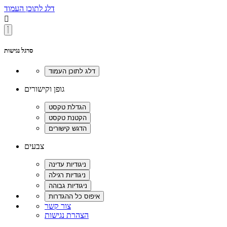
דלג לתוכן העמוד

סרגל נגישות
גופן וקישורים
צבעים
צור קשר
הצהרת נגישות