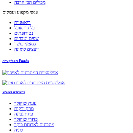
מכילים הכי הרבה
אנשי מקצוע ועסקים
דיאטניות
בלוגרי אוכל
נטורופתים
שפים וטבחים
מאמני כושר
יועצים לתזונה
אפליקציית Foods
חיפושים נפוצים
עוגת שוקולד
מרק ירקות
עוגת גבינה
כדורי שוקולד
מתכונים לארוחת בוקר
לזניה