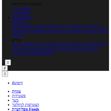
מחשבוני הריון ולידה
מחשבון הריון
מחשבון ביוץ
כתבות
כתבות
ערוצי תוכן
איך להכין
בית ומשפחה
בריאות
מחלות ובעיות
רפואה משלימה
ספורט וכושר גופני
נשים, הריון ולידה
טיפים והמלצות
חדשות אוכל
ובריאות
טורים
בריאות בצלחת
טעים ללא גלוטן
טבעונות לבריאות
לבשל כמו שף
תזונה לבטן רגועה
מרזים ללא דיאטה
מזיזים את הגוף
הרזיה
ורפואה משלימה
גורמה ביתי



חיפוש

עוגיות
פשטידות
בשר
הצטרפות לניוזלטר
אפליקציית Foods