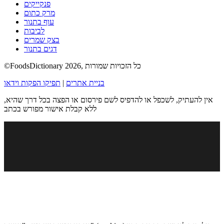
פנקייקים
מרק כתום
עוף בתנור
לביבות
בצק שמרים
דגים בתנור
©FoodsDictionary 2026, כל הזכויות שמורות
בניית אתרים
|
תפיקו הפקות וידאו
אין להעתיק, לשכפל או להדפיס לשם פירסום או הפצה בכל דרך שהיא,
ללא קבלת אישור מפורש בכתב