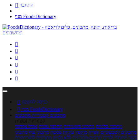
התחבר

מנוי FoodsDictionary






כניסה לחשבון

מנוי FoodsDictionary

מתכונים
קטגוריות מתכונים
קטגוריות נפוצות
מתכוני סלטים
מתכוני פשטידות
מתכוני עוגות
אוכל צמחוני
מתכונים לטבעוניים
אפייה
מוקפץ
עוגיות
פסטה
מתכוני עוף
מתכוני
בשר
מתכוני ילדים
מרקים
מתכונים ללא גלוטן
מתכונים לסוכרתיים