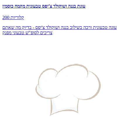
עוגת בננה ושוקולד צ'יפס טבעונית מקמח כוסמין
200 קלוריות
עוגה טבעונית ורכה בשילוב בננה ושוקולד צ'יפס - בדיוק מה שאתם
צריכים לסופ"ש טבעוני מפנק