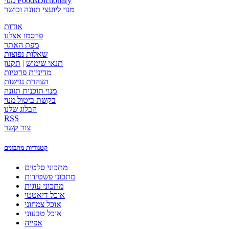
מנוי FoodsDictionary
מנוי ליועצי תזונה וכושר
אודות
פרסמו אצלנו
מפת האתר
שאלות נפוצות
תנאי שימוש
|
תקנון
מדיניות פרטיות
הצהרת נגישות
מנוי תוכנית תזונה
בקשת ביטול מנוי
הבלוג שלנו
RSS
צור קשר
קטגוריות מתכונים
מתכוני סלטים
מתכוני פשטידות
מתכוני עוגות
אוכל דיאטטי
אוכל צמחוני
אוכל טבעוני
אפייה