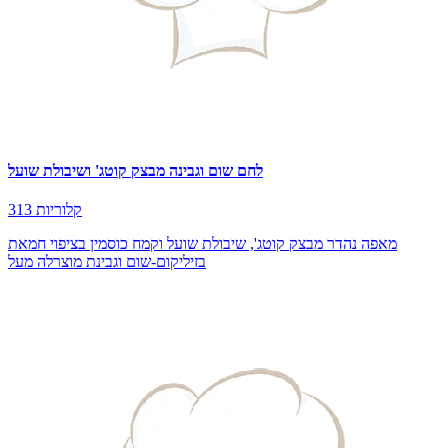
לחם שום וגבינה מבצק קוטג' ושיבולת שועל
313 קלוריות
מאפה נהדר מבצק קוטג', שיבולת שועל וקמח כוסמין בציפוי חמאת
בזיליקום-שום וגבינת מוצרלה מעל