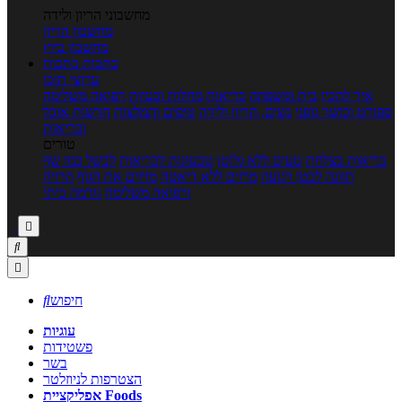
מחשבוני הריון ולידה
מחשבון הריון
מחשבון ביוץ
כתבות
כתבות
ערוצי תוכן
איך להכין
בית ומשפחה
בריאות
מחלות ובעיות
רפואה משלימה
ספורט וכושר גופני
נשים, הריון ולידה
טיפים והמלצות
חדשות אוכל
ובריאות
טורים
בריאות בצלחת
טעים ללא גלוטן
טבעונות לבריאות
לבשל כמו שף
תזונה לבטן רגועה
מרזים ללא דיאטה
מזיזים את הגוף
הרזיה
ורפואה משלימה
גורמה ביתי



חיפוש

עוגיות
פשטידות
בשר
הצטרפות לניוזלטר
אפליקציית Foods