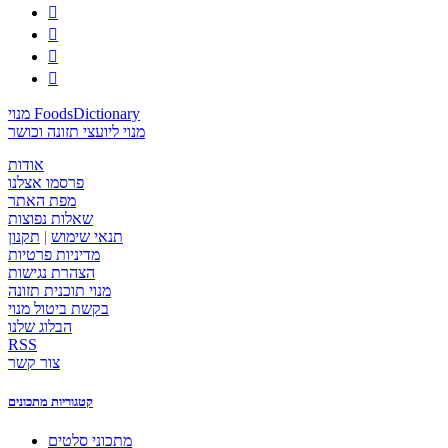




מנוי FoodsDictionary
מנוי ליועצי תזונה וכושר
אודות
פרסמו אצלנו
מפת האתר
שאלות נפוצות
תנאי שימוש
|
תקנון
מדיניות פרטיות
הצהרת נגישות
מנוי תוכנית תזונה
בקשת ביטול מנוי
הבלוג שלנו
RSS
צור קשר
קטגוריות מתכונים
מתכוני סלטים