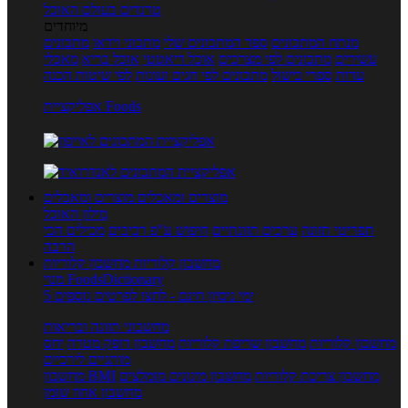
טרנדים בעולם האוכל
מיוחדים
מנתח המתכונים
ספר המתכונים שלי
מתכוני וידאו
מתכונים
עשירים
מתכונים לפי מצרכים
אוכל דיאטטי
אוכל בריא
מאכלי
עדות
ספרי בישול
מתכונים לפי חגים ועונות
לפי שיטות הכנה
אפליקציית Foods
מוצרים ומאכלים
מוצרים ומאכלים
מילון האוכל
תפריטי תזונה
ערכים תזונתיים
חיפוש ע"פ רכיבים
מכילים הכי
הרבה
מחשבון קלוריות
מחשבון קלוריות
מנוי FoodsDictionary
5 ימי ניסיון חינם - לחצו לפרטים נוספים
מחשבוני תזונה ובריאות
מחשבון קלוריות
מחשבון שריפת קלוריות
מחשבון דופק מטרה
יחס
מותניים לירכיים
מחשבון צריכת קלוריות
מחשבון מינונים מומלצים
מחשבון BMI
מחשבון אחוז שומן