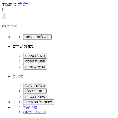
דלג לתוכן העמוד

סרגל נגישות
גופן וקישורים
צבעים
צור קשר
הצהרת נגישות