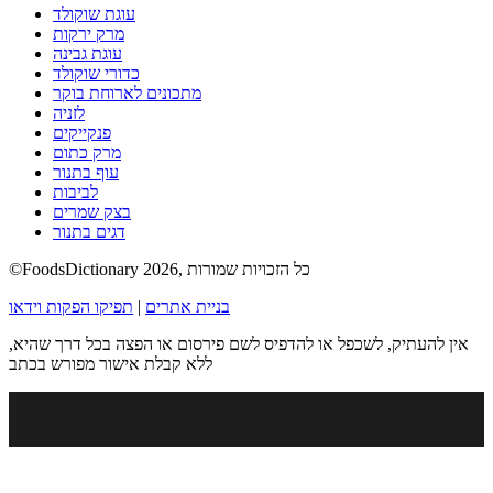
עוגת שוקולד
מרק ירקות
עוגת גבינה
כדורי שוקולד
מתכונים לארוחת בוקר
לזניה
פנקייקים
מרק כתום
עוף בתנור
לביבות
בצק שמרים
דגים בתנור
©FoodsDictionary 2026, כל הזכויות שמורות
בניית אתרים
|
תפיקו הפקות וידאו
אין להעתיק, לשכפל או להדפיס לשם פירסום או הפצה בכל דרך שהיא,
ללא קבלת אישור מפורש בכתב