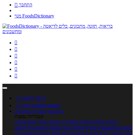
התחבר

מנוי FoodsDictionary






כניסה לחשבון

מנוי FoodsDictionary

מתכונים
קטגוריות מתכונים
קטגוריות נפוצות
מתכוני סלטים
מתכוני פשטידות
מתכוני עוגות
אוכל צמחוני
מתכונים לטבעוניים
אפייה
מוקפץ
עוגיות
פסטה
מתכוני עוף
מתכוני
בשר
מתכוני ילדים
מרקים
מתכונים ללא גלוטן
מתכונים לסוכרתיים