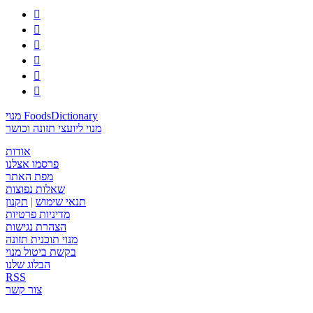






מנוי FoodsDictionary
מנוי ליועצי תזונה וכושר
אודות
פרסמו אצלנו
מפת האתר
שאלות נפוצות
תנאי שימוש
|
תקנון
מדיניות פרטיות
הצהרת נגישות
מנוי תוכנית תזונה
בקשת ביטול מנוי
הבלוג שלנו
RSS
צור קשר