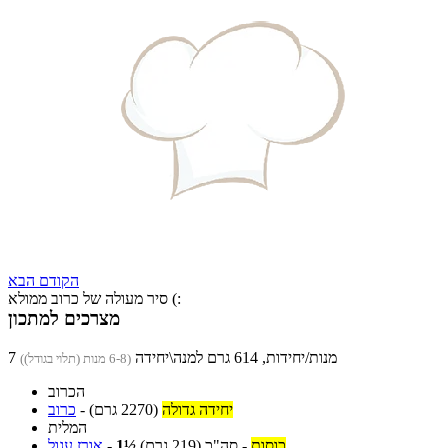
הקודם
הבא
סיר מעולה של כרוב ממולא (:
מצרכים למתכון
7 מנות/יחידות, 614 גרם למנה\יחידה
(6-8 מנות (תלוי בגודל))
הכרוב
יחידה גדולה
(2270 גרם)
-
כרוב
המלית
כוסות
-
סה"כ
(219 גרם)
1½
-
אורז עגול