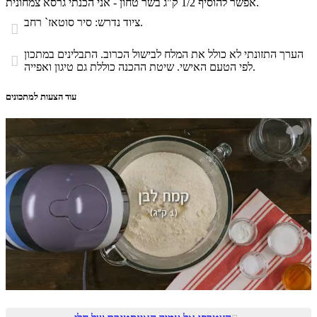
אפשר להוסיף 1/2 ק"ג בשר טחון - אני הכנתי גרסא צמחונית.
ציוד נדרש: סיר סוטאז` רחב.

הערך התזונתי לא כולל את המלח לבישול הכרוב. התבלינים במתכון

לפי הטעם האישי. שיטת ההכנה כוללת גם טיגון ואפייה.
עוד הצעות למתכונים