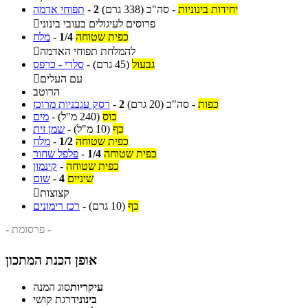
יחידות בינוניות
-
סה"כ
(338 גרם)
2
-
תפוחי אדמה
פרוסים לעיגולים בעובי בינוני

כפית שטוחה
1/4
-
מלח
להמלחת תפוחי האדמה

גבעול
(45 גרם)
-
סלרי - כרפס
עם העלים

הרוטב
כפות
-
סה"כ
(20 גרם)
2
-
רסק עגבניות מרוכז
כוס
(240 מ"ל)
-
מים
כף
(10 מ"ל)
-
שמן זית
כפית שטוחה
1/2
-
מלח
כפית שטוחה
1/4
-
פלפל שחור
כפית שטוחה
-
קינמון
שיניים
4
-
שום
קצוצות

כף
(10 גרם)
-
רכז רימונים
- פרסומת -
אופן הכנת המתכון
עיקריות
סוג המנה
בינוני
דרגת קושי