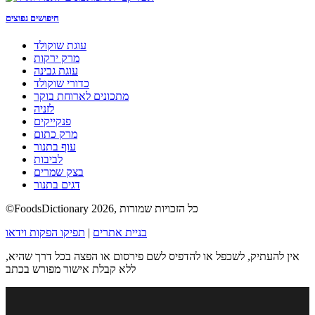
חיפושים נפוצים
עוגת שוקולד
מרק ירקות
עוגת גבינה
כדורי שוקולד
מתכונים לארוחת בוקר
לזניה
פנקייקים
מרק כתום
עוף בתנור
לביבות
בצק שמרים
דגים בתנור
©FoodsDictionary 2026, כל הזכויות שמורות
בניית אתרים
|
תפיקו הפקות וידאו
אין להעתיק, לשכפל או להדפיס לשם פירסום או הפצה בכל דרך שהיא,
ללא קבלת אישור מפורש בכתב