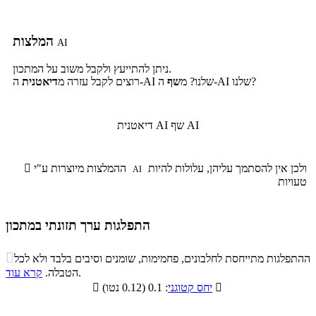
המלצות
AI
ניתן להתייעץ ולקבל משוב על המתכון.
ה-AI שלנו?
ה-AI שלנו? מ
שף
רוצים לקבל עזרה מ
דיאטנית
שף AI
דיאטנית AI
ולכן אין להסתמך עליהן, עלולות להיות
ההמלצות מיוצרות ע"י

AI
טעויות
התפלגות ערך תזונתי במתכון
התפלגות ערך תזונתי במתכון

ההתפלגות מתייחסת לחלבונים, פחמימות, שומנים וסיבים בלבד ולא לכל
סיבים
.
הטבלה.
קרא עוד
פחמימות
חלבונים
שומנים
תזונתיים

: 0.1 (0.12 נטו)
יחס קטוגני

11%
8.2%
9.9%
70.9%