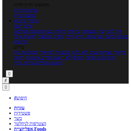
מחשבוני הריון ולידה
מחשבון הריון
מחשבון ביוץ
כתבות
כתבות
ערוצי תוכן
איך להכין
בית ומשפחה
בריאות
מחלות ובעיות
רפואה משלימה
ספורט וכושר גופני
נשים, הריון ולידה
טיפים והמלצות
חדשות אוכל
ובריאות
טורים
בריאות בצלחת
טעים ללא גלוטן
טבעונות לבריאות
לבשל כמו שף
תזונה לבטן רגועה
מרזים ללא דיאטה
מזיזים את הגוף
הרזיה
ורפואה משלימה
גורמה ביתי



חיפוש

עוגיות
פשטידות
בשר
הצטרפות לניוזלטר
אפליקציית Foods