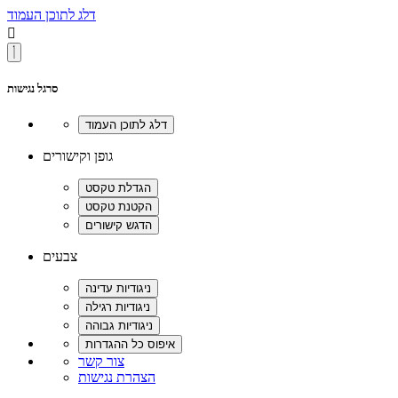
דלג לתוכן העמוד

סרגל נגישות
גופן וקישורים
צבעים
צור קשר
הצהרת נגישות