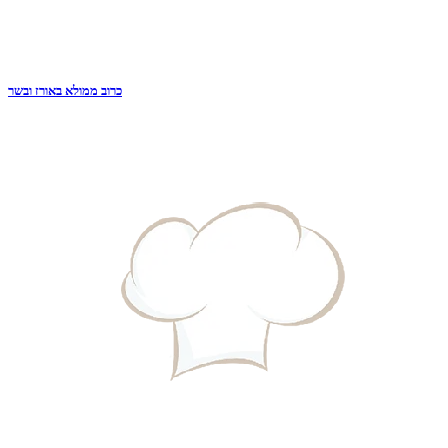
כרוב ממולא באורז ובשר