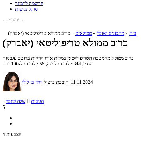
הרשמה לוובינר
סרגל נגישות
- פרסומת -
בית
»
מתכונים ואוכל
»
ממולאים
»
כרוב ממולא טריפוליטאי (יאברק)
כרוב ממולא טריפוליטאי (יאברק)
כרוב ממולא מהמטבח הטריפוליטאי במלית אורז וירקות ברוטב עגבניות
עדין, 344 קלוריות למנה, 56 קלוריות ל-100 גרם
, 11.11.2024
, חובבת בישול
חלי בן לולו
תגובות

שלח לחבר

5
4 הצבעות