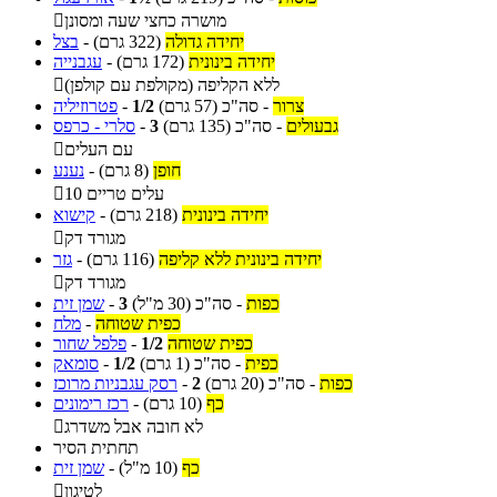
מושרה כחצי שעה ומסונן

יחידה גדולה
(322 גרם)
-
בצל
יחידה בינונית
(172 גרם)
-
עגבנייה
ללא הקליפה (מקולפת עם קולפן)

צרור
-
סה"כ
(57 גרם)
1/2
-
פטרוזיליה
גבעולים
-
סה"כ
(135 גרם)
3
-
סלרי - כרפס
עם העלים

חופן
(8 גרם)
-
נענע
10 עלים טריים

יחידה בינונית
(218 גרם)
-
קישוא
מגורד דק

יחידה בינונית ללא קליפה
(116 גרם)
-
גזר
מגורד דק

כפות
-
סה"כ
(30 מ"ל)
3
-
שמן זית
כפית שטוחה
-
מלח
כפית שטוחה
1/2
-
פלפל שחור
כפית
-
סה"כ
(1 גרם)
1/2
-
סומאק
כפות
-
סה"כ
(20 גרם)
2
-
רסק עגבניות מרוכז
כף
(10 גרם)
-
רכז רימונים
לא חובה אבל משדרג

תחתית הסיר
כף
(10 מ"ל)
-
שמן זית
לטיגון
