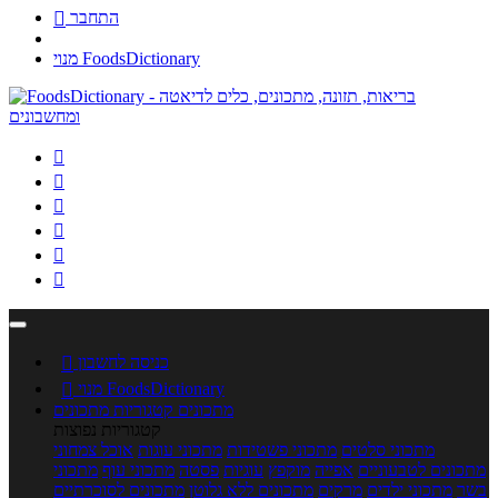
התחבר

מנוי FoodsDictionary






כניסה לחשבון

מנוי FoodsDictionary

מתכונים
קטגוריות מתכונים
קטגוריות נפוצות
מתכוני סלטים
מתכוני פשטידות
מתכוני עוגות
אוכל צמחוני
מתכונים לטבעוניים
אפייה
מוקפץ
עוגיות
פסטה
מתכוני עוף
מתכוני
בשר
מתכוני ילדים
מרקים
מתכונים ללא גלוטן
מתכונים לסוכרתיים