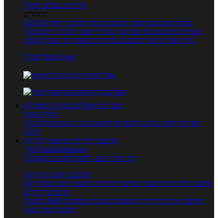
טרנדים בעולם האוכל
מיוחדים
מנתח המתכונים
ספר המתכונים שלי
מתכוני וידאו
מתכונים
עשירים
מתכונים לפי מצרכים
אוכל דיאטטי
אוכל בריא
מאכלי
עדות
ספרי בישול
מתכונים לפי חגים ועונות
לפי שיטות הכנה
אפליקציית Foods
מוצרים ומאכלים
מוצרים ומאכלים
מילון האוכל
תפריטי תזונה
ערכים תזונתיים
חיפוש ע"פ רכיבים
מכילים הכי
הרבה
מחשבון קלוריות
מחשבון קלוריות
מנוי FoodsDictionary
5 ימי ניסיון חינם - לחצו לפרטים נוספים
מחשבוני תזונה ובריאות
מחשבון קלוריות
מחשבון שריפת קלוריות
מחשבון דופק מטרה
יחס
מותניים לירכיים
מחשבון צריכת קלוריות
מחשבון מינונים מומלצים
מחשבון BMI
מחשבון אחוז שומן