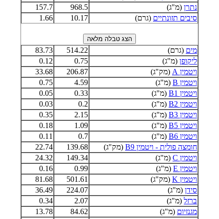
נתרן
(מ"ג)
968.5
157.7
סיבים תזונתיים
(גרם)
10.17
1.66
מים
(גרם)
514.22
83.73
ליקופן
(מ"ג)
0.75
0.12
ויטמין A
(מק"ג)
206.87
33.68
ויטמין B
(מ"ג)
4.59
0.75
ויטמין B1
(מ"ג)
0.33
0.05
ויטמין B2
(מ"ג)
0.2
0.03
ויטמין B3
(מ"ג)
2.15
0.35
ויטמין B5
(מ"ג)
1.09
0.18
ויטמין B6
(מ"ג)
0.7
0.11
חומצה פולית - ויטמין B9
(מק"ג)
139.68
22.74
ויטמין C
(מ"ג)
149.34
24.32
ויטמין E
(מ"ג)
0.99
0.16
ויטמין K
(מק"ג)
501.61
81.68
סידן
(מ"ג)
224.07
36.49
ברזל
(מ"ג)
2.07
0.34
מגנזיום
(מ"ג)
84.62
13.78