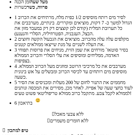
מעל שעה
זמן הכנה
פרווה, כשר
כשרות
לסיר מים רותח מוסיפים 1/2 כפית מלח, מרתיחים את הכרוב
1
הגדול למשך כ- 7 דקות, מוציאים ומקררים. בינתיים, מערבבים את
כל תערובת המלית (קודם לכן קוצצים דק דק במעבד מזון את
הבצל, העגבניה, הפטרוזיליה, הסלרי והנענע).
מקלפים עלה עלה מהכרוב. מוציאים את הגבעול הקשה וחוצים
2
את העלה לשניים על מנת שייצאו ממולאים קטנים.
בסיר סוטאז` מורחים את שמן הזית, מניחים את פרוסות תפוחי
3
האדמה, ממליחים ומוסיפים את עלי הסלרי והכרוב הממולא
בצפיפות.
מערבבים את כל מרכיבי הרוטב ומוזגים מעל הכרוב הממולא.
4
מוסיפים מים רותחים עד לכיסוי הכרוב ומבשלים על אש בינונית
כשעה.
מחממים את התנור לחום של 200 מעלות ומכניסים את הסיר
5
לעוד כחצי שעה של אפייה. לאחר מכן, מסירים את המכסה ונותנים
לממולא לקבל צבע. מתקבל כרוב ממולא טריפוליטאי פשוט טעים!
בתיאבון
6
ללא צבעי מאכל

ללא חומרים משמרים

טיפ למתכון
