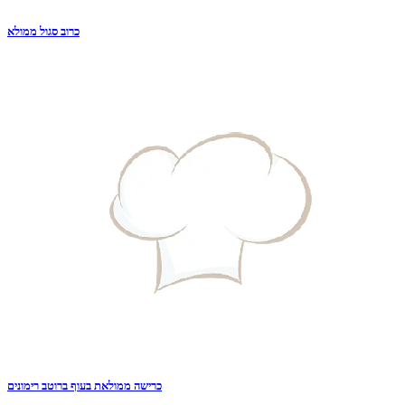
כרוב סגול ממולא
כרישה ממולאת בעוף ברוטב רימונים