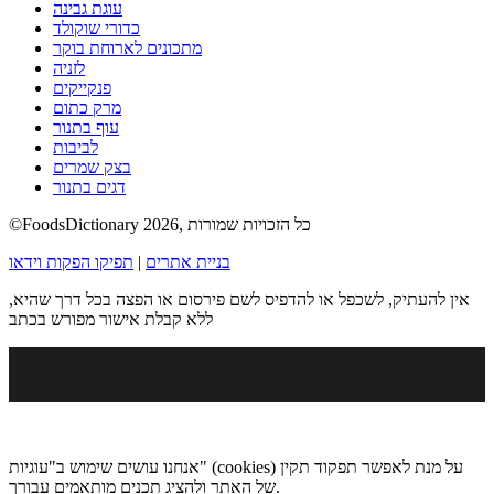
עוגת גבינה
כדורי שוקולד
מתכונים לארוחת בוקר
לזניה
פנקייקים
מרק כתום
עוף בתנור
לביבות
בצק שמרים
דגים בתנור
©FoodsDictionary 2026, כל הזכויות שמורות
בניית אתרים
|
תפיקו הפקות וידאו
אין להעתיק, לשכפל או להדפיס לשם פירסום או הפצה בכל דרך שהיא,
ללא קבלת אישור מפורש בכתב
אנחנו עושים שימוש ב"עוגיות" (cookies) על מנת לאפשר תפקוד תקין
של האתר ולהציג תכנים מותאמים עבורך.