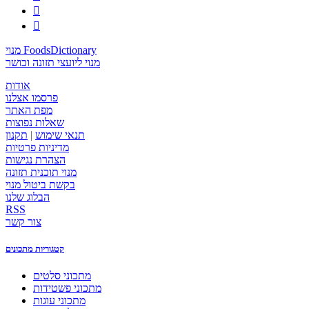


מנוי FoodsDictionary
מנוי ליועצי תזונה וכושר
אודות
פרסמו אצלנו
מפת האתר
שאלות נפוצות
תנאי שימוש
|
תקנון
מדיניות פרטיות
הצהרת נגישות
מנוי תוכנית תזונה
בקשת ביטול מנוי
הבלוג שלנו
RSS
צור קשר
קטגוריות מתכונים
מתכוני סלטים
מתכוני פשטידות
מתכוני עוגות