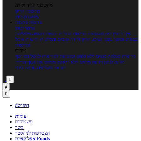
מחשבוני הריון ולידה
מחשבון הריון
מחשבון ביוץ
כתבות
כתבות
ערוצי תוכן
איך להכין
בית ומשפחה
בריאות
מחלות ובעיות
רפואה משלימה
ספורט וכושר גופני
נשים, הריון ולידה
טיפים והמלצות
חדשות אוכל
ובריאות
טורים
בריאות בצלחת
טעים ללא גלוטן
טבעונות לבריאות
לבשל כמו שף
תזונה לבטן רגועה
מרזים ללא דיאטה
מזיזים את הגוף
הרזיה
ורפואה משלימה
גורמה ביתי



חיפוש

עוגיות
פשטידות
בשר
הצטרפות לניוזלטר
אפליקציית Foods