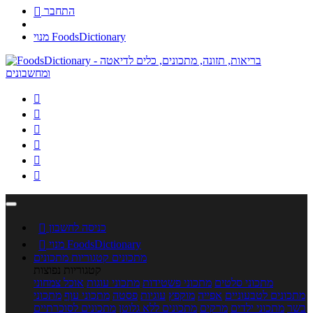
התחבר

מנוי FoodsDictionary






כניסה לחשבון

מנוי FoodsDictionary

מתכונים
קטגוריות מתכונים
קטגוריות נפוצות
מתכוני סלטים
מתכוני פשטידות
מתכוני עוגות
אוכל צמחוני
מתכונים לטבעוניים
אפייה
מוקפץ
עוגיות
פסטה
מתכוני עוף
מתכוני
בשר
מתכוני ילדים
מרקים
מתכונים ללא גלוטן
מתכונים לסוכרתיים