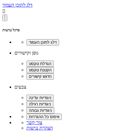
דלג לתוכן העמוד

סרגל נגישות
גופן וקישורים
צבעים
צור קשר
הצהרת נגישות