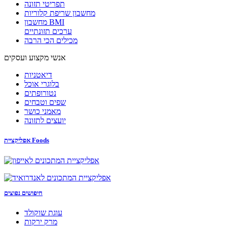
תפריטי תזונה
מחשבון שריפת קלוריות
מחשבון BMI
ערכים תזונתיים
מכילים הכי הרבה
אנשי מקצוע ועסקים
דיאטניות
בלוגרי אוכל
נטורופתים
שפים וטבחים
מאמני כושר
יועצים לתזונה
אפליקציית Foods
חיפושים נפוצים
עוגת שוקולד
מרק ירקות