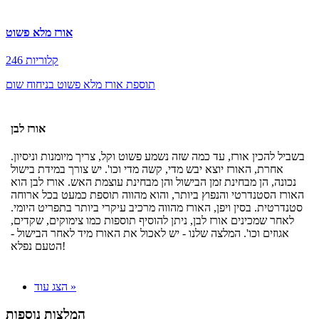
אורז מלא פשוט
246 קלוריות
תוספת אורז מלא פשוט בניחוח שום
אורז לבן
בשביל להכין אורז, עד כמה שזה נשמע פשוט וקל, צריך מיומנות וניסיון.
אחרת, האורז יוצא יבש מדי, קשה מדי וכו'. יש צורך במידת בישול
נכונה, הן מבחינת זמן הבישול והן מבחינת עוצמת האש. אורז לבן הוא
האורז הסטנדרטי והנפוץ ביותר, והוא מהווה תוספת כמעט בכל ארוחה
סטנדרטית. בסין ויפן, האורז מהווה מרכיב עיקרי ביותר בתפריט היומי.
לאחר שמכינים אורז לבן, ניתן להוסיף תוספות כמו צימוקים, שקדים,
אגוזים וכו'. המלצה שלנו - יש לאכול את האורז מיד לאחר הבישול -
הטעם נפלא!
הצג עוד »
המלצות נוספות