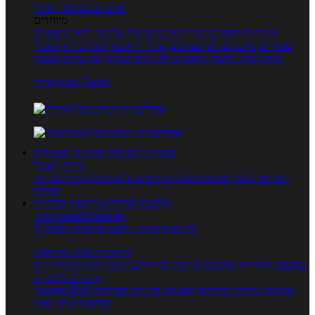
טרנדים בעולם האוכל
מיוחדים
מנתח המתכונים
ספר המתכונים שלי
מתכוני וידאו
מתכונים
עשירים
מתכונים לפי מצרכים
אוכל דיאטטי
אוכל בריא
מאכלי
עדות
ספרי בישול
מתכונים לפי חגים ועונות
לפי שיטות הכנה
אפליקציית Foods
מוצרים ומאכלים
מוצרים ומאכלים
מילון האוכל
תפריטי תזונה
ערכים תזונתיים
חיפוש ע"פ רכיבים
מכילים הכי
הרבה
מחשבון קלוריות
מחשבון קלוריות
מנוי FoodsDictionary
5 ימי ניסיון חינם - לחצו לפרטים נוספים
מחשבוני תזונה ובריאות
מחשבון קלוריות
מחשבון שריפת קלוריות
מחשבון דופק מטרה
יחס
מותניים לירכיים
מחשבון צריכת קלוריות
מחשבון מינונים מומלצים
מחשבון BMI
מחשבון אחוז שומן