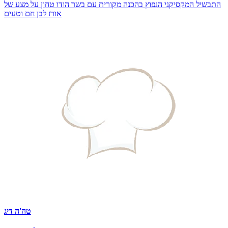
התבשיל המקסיקני הנפוץ בהכנה מקורית עם בשר הודו טחון על מצע של
אורז לבן חם וטעים
טה'ה דיג