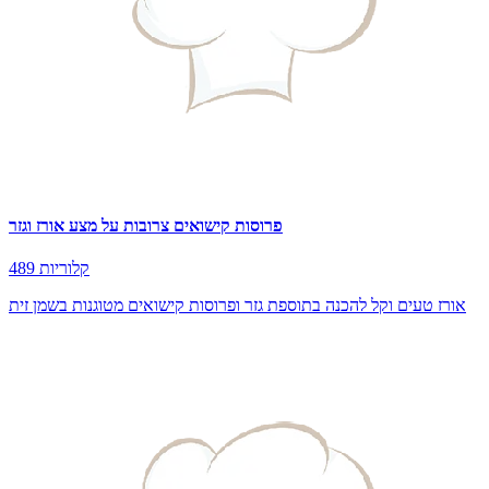
489 קלוריות
אורז טעים וקל להכנה בתוספת גזר ופרוסות קישואים מטוגנות בשמן זית