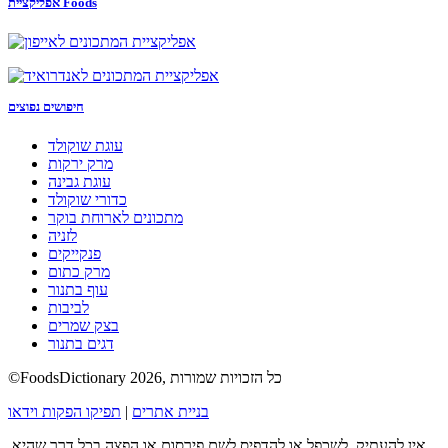
אפליקציית Foods
חיפושים נפוצים
עוגת שוקולד
מרק ירקות
עוגת גבינה
כדורי שוקולד
מתכונים לארוחת בוקר
לזניה
פנקייקים
מרק כתום
עוף בתנור
לביבות
בצק שמרים
דגים בתנור
©FoodsDictionary 2026, כל הזכויות שמורות
בניית אתרים
|
תפיקו הפקות וידאו
אין להעתיק, לשכפל או להדפיס לשם פירסום או הפצה בכל דרך שהיא,