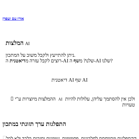
אורז עם זעפרן
המלצות
AI
ניתן להתייעץ ולקבל משוב על המתכון.
ה-AI שלנו?
ה-AI שלנו? מ
שף
רוצים לקבל עזרה מ
דיאטנית
שף AI
דיאטנית AI
ולכן אין להסתמך עליהן, עלולות להיות
ההמלצות מיוצרות ע"י

AI
טעויות
התפלגות ערך תזונתי במתכון
התפלגות ערך תזונתי במתכון

ההתפלגות מתייחסת לחלבונים, פחמימות, שומנים וסיבים בלבד ולא לכל