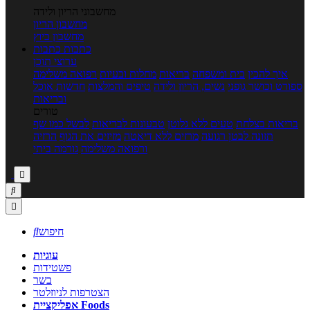
מחשבוני הריון ולידה
מחשבון הריון
מחשבון ביוץ
כתבות
כתבות
ערוצי תוכן
איך להכין
בית ומשפחה
בריאות
מחלות ובעיות
רפואה משלימה
ספורט וכושר גופני
נשים, הריון ולידה
טיפים והמלצות
חדשות אוכל
ובריאות
טורים
בריאות בצלחת
טעים ללא גלוטן
טבעונות לבריאות
לבשל כמו שף
תזונה לבטן רגועה
מרזים ללא דיאטה
מזיזים את הגוף
הרזיה
ורפואה משלימה
גורמה ביתי



חיפוש

עוגיות
פשטידות
בשר
הצטרפות לניוזלטר
אפליקציית Foods