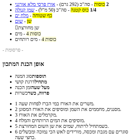
2
כוסות
-
סה"כ
(292 גרם)
-
אורז פרסי מלא אורגני
1/4
כוס קטנה
-
סה"כ
(50 מ"ל)
-
שמן קנולה
כף שטוחה
-
מלח ים
שן
-
שום
שן מחורצת

4 כוסות
-
מים
4 כוסות
-
מים רותחים
- פרסומת -
אופן הכנת המתכון
תוספות
סוג המנה
מתחיל
דרגת קושי
מעל שעה
זמן הכנה
פרווה, כשר
כשרות
משרים את האורז במי הברז לפחות שעה.
1
מסננים, מחממים את השמן ומוסיפים את האורז המסונן.
2
מקרמלים את האורז.
3
מוסיפים את המים הרותחים והמלח.
4
כשמתחיל לרתוח, שמים את שן השום המחורצת.
5
סוגרים עם מגבת ומכסה, מורידים לאש הכי נמוכה ומבשלים
6
כחצי שעה.