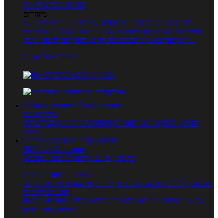
טרנדים בעולם האוכל
מיוחדים
מנתח המתכונים
ספר המתכונים שלי
מתכוני וידאו
מתכונים
עשירים
מתכונים לפי מצרכים
אוכל דיאטטי
אוכל בריא
מאכלי
עדות
ספרי בישול
מתכונים לפי חגים ועונות
לפי שיטות הכנה
אפליקציית Foods
מוצרים ומאכלים
מוצרים ומאכלים
מילון האוכל
תפריטי תזונה
ערכים תזונתיים
חיפוש ע"פ רכיבים
מכילים הכי
הרבה
מחשבון קלוריות
מחשבון קלוריות
מנוי FoodsDictionary
5 ימי ניסיון חינם - לחצו לפרטים נוספים
מחשבוני תזונה ובריאות
מחשבון קלוריות
מחשבון שריפת קלוריות
מחשבון דופק מטרה
יחס
מותניים לירכיים
מחשבון צריכת קלוריות
מחשבון מינונים מומלצים
מחשבון BMI
מחשבון אחוז שומן