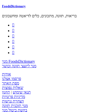
FoodsDictionary
בריאות, תזונה, מתכונים, כלים לדיאטה ומחשבונים






מנוי FoodsDictionary
מנוי ליועצי תזונה וכושר
אודות
פרסמו אצלנו
מפת האתר
שאלות נפוצות
תנאי שימוש
|
תקנון
מדיניות פרטיות
הצהרת נגישות
מנוי תוכנית תזונה
בקשת ביטול מנוי