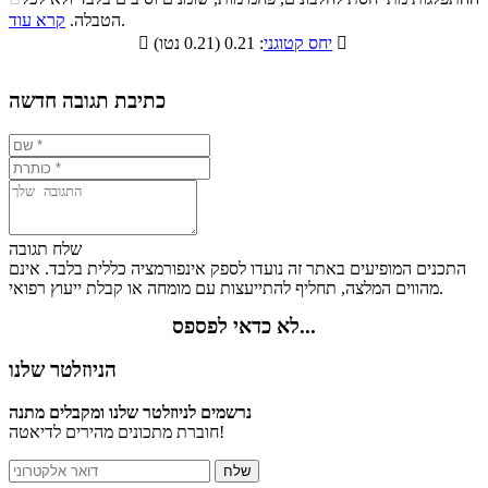
סיבים
.
הטבלה.
קרא עוד
פחמימות
חלבונים
שומנים
תזונתיים

: 0.21 (0.21 נטו)
יחס קטוגני

1%
16.9%
7.4%
74.7%
כתיבת תגובה חדשה
שלח תגובה
התכנים המופיעים באתר זה נועדו לספק אינפורמציה כללית בלבד. אינם
מהווים המלצה, תחליף להתייעצות עם מומחה או קבלת ייעוץ רפואי.
לא כדאי לפספס...
הניוזלטר שלנו
נרשמים לניוזלטר שלנו ומקבלים מתנה
חוברת מתכונים מהירים לדיאטה!