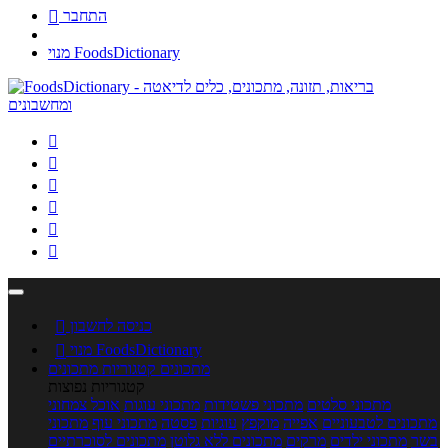
התחבר

מנוי FoodsDictionary






כניסה לחשבון

מנוי FoodsDictionary

מתכונים
קטגוריות מתכונים
קטגוריות נפוצות
מתכוני סלטים
מתכוני פשטידות
מתכוני עוגות
אוכל צמחוני
מתכונים לטבעוניים
אפייה
מוקפץ
עוגיות
פסטה
מתכוני עוף
מתכוני
בשר
מתכוני ילדים
מרקים
מתכונים ללא גלוטן
מתכונים לסוכרתיים