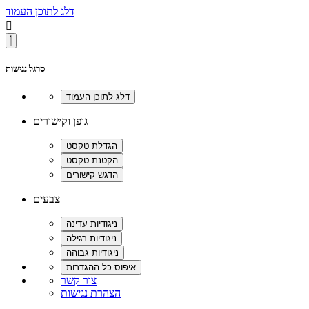
דלג לתוכן העמוד

סרגל נגישות
גופן וקישורים
צבעים
צור קשר
הצהרת נגישות