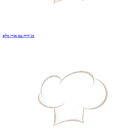
מג`דרה עם אורז מלא