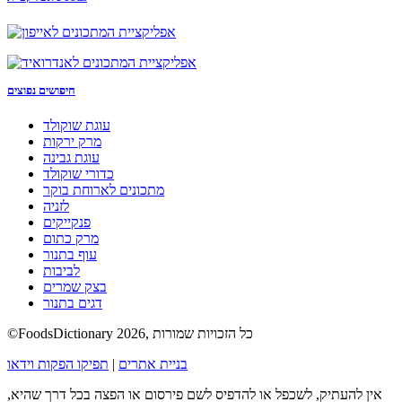
חיפושים נפוצים
עוגת שוקולד
מרק ירקות
עוגת גבינה
כדורי שוקולד
מתכונים לארוחת בוקר
לזניה
פנקייקים
מרק כתום
עוף בתנור
לביבות
בצק שמרים
דגים בתנור
©FoodsDictionary 2026, כל הזכויות שמורות
בניית אתרים
|
תפיקו הפקות וידאו
אין להעתיק, לשכפל או להדפיס לשם פירסום או הפצה בכל דרך שהיא,