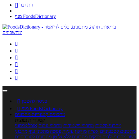
התחבר

מנוי FoodsDictionary






כניסה לחשבון

מנוי FoodsDictionary

מתכונים
קטגוריות מתכונים
קטגוריות נפוצות
מתכוני סלטים
מתכוני פשטידות
מתכוני עוגות
אוכל צמחוני
מתכונים לטבעוניים
אפייה
מוקפץ
עוגיות
פסטה
מתכוני עוף
מתכוני
בשר
מתכוני ילדים
מרקים
מתכונים ללא גלוטן
מתכונים לסוכרתיים