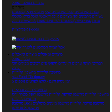
טרנדים בעולם האוכל
מיוחדים
מנתח המתכונים
ספר המתכונים שלי
מתכוני וידאו
מתכונים
עשירים
מתכונים לפי מצרכים
אוכל דיאטטי
אוכל בריא
מאכלי
עדות
ספרי בישול
מתכונים לפי חגים ועונות
לפי שיטות הכנה
אפליקציית Foods
מוצרים ומאכלים
מוצרים ומאכלים
מילון האוכל
תפריטי תזונה
ערכים תזונתיים
חיפוש ע"פ רכיבים
מכילים הכי
הרבה
מחשבון קלוריות
מחשבון קלוריות
מנוי FoodsDictionary
5 ימי ניסיון חינם - לחצו לפרטים נוספים
מחשבוני תזונה ובריאות
מחשבון קלוריות
מחשבון שריפת קלוריות
מחשבון דופק מטרה
יחס
מותניים לירכיים
מחשבון צריכת קלוריות
מחשבון מינונים מומלצים
מחשבון BMI
מחשבון אחוז שומן