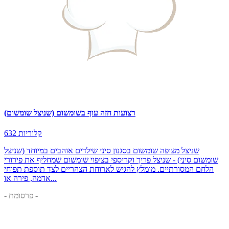
רצועות חזה עוף בשומשום (שניצל שומשום)
632 קלוריות
שניצל מצופה שומשום בסגנון סיני שילדים אוהבים במיוחד (שניצל
שומשום סיני) - שניצל פריך וקריספי בציפוי שומשום שמחליף את פירורי
הלחם המסורתיים. מומלץ להגיש לארוחת הצהריים לצד תוספת תפוחי
אדמה, פירה או...
- פרסומת -