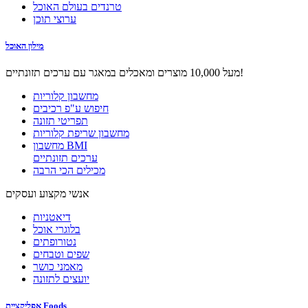
טרנדים בעולם האוכל
ערוצי תוכן
מילון האוכל
מעל 10,000 מוצרים ומאכלים במאגר עם ערכים תזונתיים!
מחשבון קלוריות
חיפוש ע"פ רכיבים
תפריטי תזונה
מחשבון שריפת קלוריות
מחשבון BMI
ערכים תזונתיים
מכילים הכי הרבה
אנשי מקצוע ועסקים
דיאטניות
בלוגרי אוכל
נטורופתים
שפים וטבחים
מאמני כושר
יועצים לתזונה
אפליקציית Foods