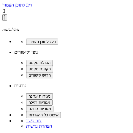
דלג לתוכן העמוד

סרגל נגישות
גופן וקישורים
צבעים
צור קשר
הצהרת נגישות