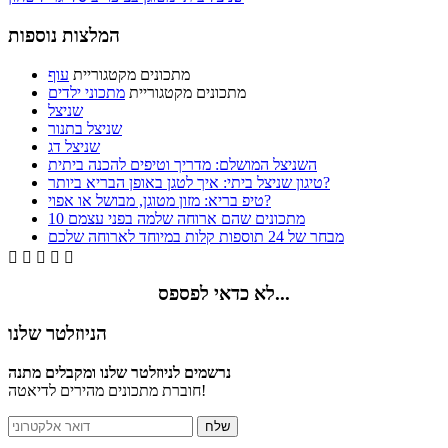
המלצות נוספות
מתכונים מקטגוריית
עוף
מתכונים מקטגוריית
מתכוני ילדים
שניצל
שניצל בתנור
שניצל דג
השניצל המושלם: מדריך וטיפים להכנה ביתית
טיגון שניצל ביתי: איך לטגן באופן הבריא ביותר?
טיפ בריא: מזון מטוגן, מבושל או אפוי?
10 מתכונים שהם ארוחה שלמה בפני עצמם
מבחר של 24 תוספות קלות במיוחד לארוחה שלכם





לא כדאי לפספס...
הניוזלטר שלנו
נרשמים לניוזלטר שלנו ומקבלים מתנה
חוברת מתכונים מהירים לדיאטה!