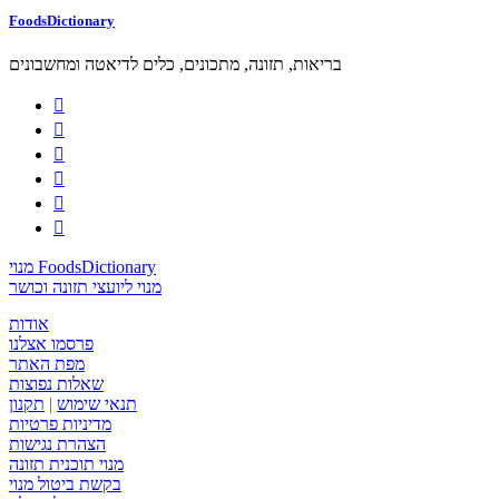
FoodsDictionary
בריאות, תזונה, מתכונים, כלים לדיאטה ומחשבונים






מנוי FoodsDictionary
מנוי ליועצי תזונה וכושר
אודות
פרסמו אצלנו
מפת האתר
שאלות נפוצות
תנאי שימוש
|
תקנון
מדיניות פרטיות
הצהרת נגישות
מנוי תוכנית תזונה
בקשת ביטול מנוי