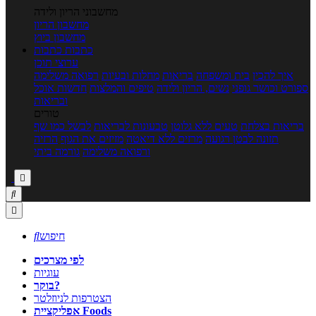
מחשבוני הריון ולידה
מחשבון הריון
מחשבון ביוץ
כתבות
כתבות
ערוצי תוכן
איך להכין
בית ומשפחה
בריאות
מחלות ובעיות
רפואה משלימה
ספורט וכושר גופני
נשים, הריון ולידה
טיפים והמלצות
חדשות אוכל
ובריאות
טורים
בריאות בצלחת
טעים ללא גלוטן
טבעונות לבריאות
לבשל כמו שף
תזונה לבטן רגועה
מרזים ללא דיאטה
מזיזים את הגוף
הרזיה
ורפואה משלימה
גורמה ביתי



חיפוש

לפי מצרכים
עוגיות
בוקר?
הצטרפות לניוזלטר
אפליקציית Foods