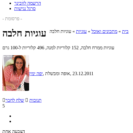
הרשמה לוובינר
סרגל נגישות
- פרסומת -
עוגיות חלבה
בית
»
מתכונים ואוכל
»
עוגיות
»
עוגיות חלבה
עוגיות ממרח חלבה, 152 קלוריות למנה, 496 קלוריות ל-100 גרם
, 23.12.2011
, אופה ומבשלת
יפה ימין
תגובות

שלח לחבר

5
הצבעה אחת