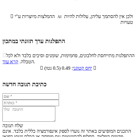
ולכן אין להסתמך עליהן, עלולות להיות
ההמלצות מיוצרות ע"י

AI
טעויות
התפלגות ערך תזונתי במתכון
התפלגות ערך תזונתי במתכון

ההתפלגות מתייחסת לחלבונים, פחמימות, שומנים וסיבים בלבד ולא לכל
סיבים
.
הטבלה.
קרא עוד
פחמימות
חלבונים
שומנים
תזונתיים

: 0.49 (0.5 נטו)
יחס קטוגני

1.6%
32.4%
8.5%
57.5%
כתיבת תגובה חדשה
שלח תגובה
התכנים המופיעים באתר זה נועדו לספק אינפורמציה כללית בלבד. אינם
מהווים המלצה, תחליף להתייעצות עם מומחה או קבלת ייעוץ רפואי.