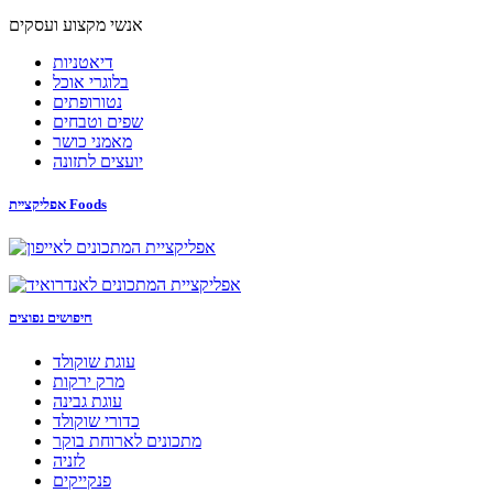
אנשי מקצוע ועסקים
דיאטניות
בלוגרי אוכל
נטורופתים
שפים וטבחים
מאמני כושר
יועצים לתזונה
אפליקציית Foods
חיפושים נפוצים
עוגת שוקולד
מרק ירקות
עוגת גבינה
כדורי שוקולד
מתכונים לארוחת בוקר
לזניה
פנקייקים