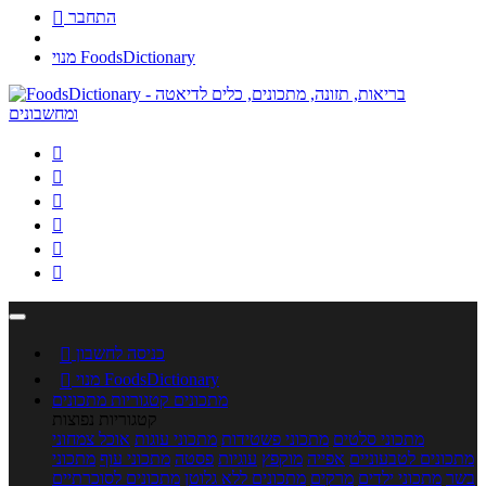
התחבר

מנוי FoodsDictionary






כניסה לחשבון

מנוי FoodsDictionary

מתכונים
קטגוריות מתכונים
קטגוריות נפוצות
מתכוני סלטים
מתכוני פשטידות
מתכוני עוגות
אוכל צמחוני
מתכונים לטבעוניים
אפייה
מוקפץ
עוגיות
פסטה
מתכוני עוף
מתכוני
בשר
מתכוני ילדים
מרקים
מתכונים ללא גלוטן
מתכונים לסוכרתיים