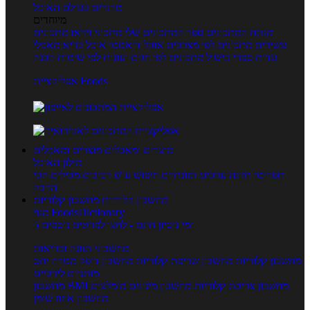
טרנדים בעולם האוכל
מיוחדים
מנתח המתכונים
ספר המתכונים שלי
מתכוני וידאו
מתכונים
עשירים
מתכונים לפי מצרכים
אוכל דיאטטי
אוכל בריא
מאכלי
עדות
ספרי בישול
מתכונים לפי חגים ועונות
לפי שיטות הכנה
אפליקציית Foods
מוצרים ומאכלים
מוצרים ומאכלים
מילון האוכל
תפריטי תזונה
ערכים תזונתיים
חיפוש ע"פ רכיבים
מכילים הכי
הרבה
מחשבון קלוריות
מחשבון קלוריות
מנוי FoodsDictionary
5 ימי ניסיון חינם - לחצו לפרטים נוספים
מחשבוני תזונה ובריאות
מחשבון קלוריות
מחשבון שריפת קלוריות
מחשבון דופק מטרה
יחס
מותניים לירכיים
מחשבון צריכת קלוריות
מחשבון מינונים מומלצים
מחשבון BMI
מחשבון אחוז שומן