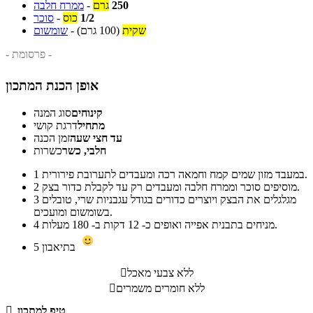
250
גרם
-
ממרח חלבה
1/2
כוס
-
סוכר
שקית
(100 גרם)
-
שומשום
- פרסומת -
אופן הכנת המתכון
קינוחים
סוג המנה
מתחיל
דרגת קושי
עד חצי שעה
זמן הכנה
חלבי, כשר
כשרות
במעבד מזון שמים קמח וחמאה רכה ומעבדים לתערובת פירורית.
1
מוסיפים סוכר וממרח חלבה ומעבדים רק עד לקבלת כדור בצק.
2
מגלגלים את הבצק ויוצרים כדורים בגודל עגבניות שרי, טובלים
3
בשומשום ומועכים.
מניחים בתבנית אפייה ואופים כ- 12 דקות ב- 180 מעלות.
4
בתיאבון
5
ללא צבעי מאכל

ללא חומרים משמרים

טיפ למתכון
