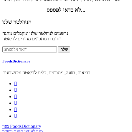
לא כדאי לפספס...
הניוזלטר שלנו
נרשמים לניוזלטר שלנו ומקבלים מתנה
חוברת מתכונים מהירים לדיאטה!
FoodsDictionary
בריאות, תזונה, מתכונים, כלים לדיאטה ומחשבונים






מנוי FoodsDictionary
מנוי ליועצי תזונה וכושר