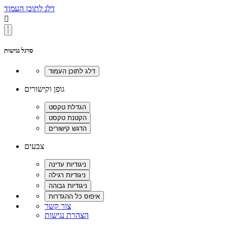
דלג לתוכן העמוד

סרגל נגישות
גופן וקישורים
צבעים
צור קשר
הצהרת נגישות