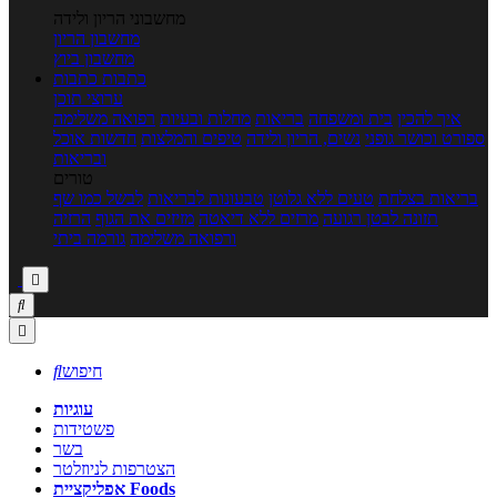
מחשבוני הריון ולידה
מחשבון הריון
מחשבון ביוץ
כתבות
כתבות
ערוצי תוכן
איך להכין
בית ומשפחה
בריאות
מחלות ובעיות
רפואה משלימה
ספורט וכושר גופני
נשים, הריון ולידה
טיפים והמלצות
חדשות אוכל
ובריאות
טורים
בריאות בצלחת
טעים ללא גלוטן
טבעונות לבריאות
לבשל כמו שף
תזונה לבטן רגועה
מרזים ללא דיאטה
מזיזים את הגוף
הרזיה
ורפואה משלימה
גורמה ביתי



חיפוש

עוגיות
פשטידות
בשר
הצטרפות לניוזלטר
אפליקציית Foods