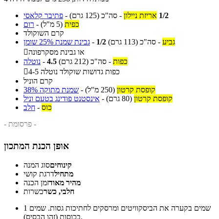
1/2
אריזת ניילון
-
סה"כ
(125 גרם)
-
פתיבר קלאסי
כפית
(5 מ"ל)
-
רום
קרם השוקולד
גביע
-
סה"כ
(113 גרם)
1/2
-
גבינת שמנת 25% שומן
או גבינת מסקרפונה

כפות
-
סה"כ
(212 גרם)
4.5
-
נוטלה
4-5 כפות גדושות שוקולד נוטלה

קרם הוניל
קופסת קרטון
(250 מ"ל)
-
שמנת מתוקה 38%
קופסת קרטון
(80 גרם)
-
אינסטנט פודינג בטעם וניל
כוס
-
חלב
- פרסומת -
אופן הכנת המתכון
קינוחים
סוג המנה
מתחיל
דרגת קושי
מהיר מאוד
זמן הכנה
חלבי, כשר
כשרות
שמים בקערה את הביסקוויטים ומרסקים לחתיכות גסות. שמים
1
בכוסות (זהו הבסיס).