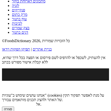
מתכונים לארוחת בוקר
לזניה
פנקייקים
מרק כתום
עוף בתנור
לביבות
בצק שמרים
דגים בתנור
©FoodsDictionary 2026, כל הזכויות שמורות
בניית אתרים
|
תפיקו הפקות וידאו
אין להעתיק, לשכפל או להדפיס לשם פירסום או הפצה בכל דרך שהיא,
ללא קבלת אישור מפורש בכתב
אנחנו עושים שימוש ב"עוגיות" (cookies) על מנת לאפשר תפקוד תקין
של האתר ולהציג תכנים מותאמים עבורך.
.
אל
מדיניות הגנת הפרטיות
סגירה