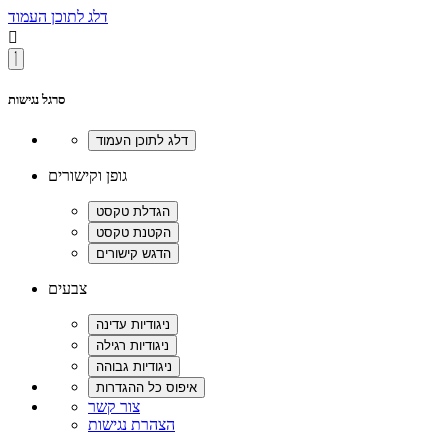
דלג לתוכן העמוד

סרגל נגישות
גופן וקישורים
צבעים
צור קשר
הצהרת נגישות