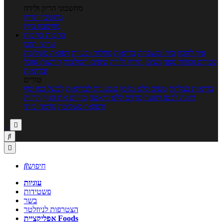
מחשבוני הריון ולידה
מחשבון הריון
מחשבון ביוץ
כתבות
כתבות
ערוצי תוכן
איך להכין
בית ומשפחה
בריאות
מחלות ובעיות
רפואה משלימה
ספורט וכושר גופני
נשים, הריון ולידה
טיפים והמלצות
חדשות אוכל
ובריאות
טורים
בריאות בצלחת
טעים ללא גלוטן
טבעונות לבריאות
לבשל כמו שף
תזונה לבטן רגועה
מרזים ללא דיאטה
מזיזים את הגוף
הרזיה
ורפואה משלימה
גורמה ביתי



חיפוש

עוגיות
פשטידות
בשר
הצטרפות לניוזלטר
אפליקציית Foods