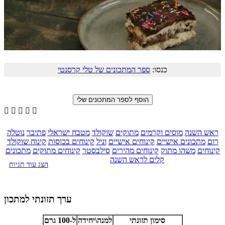
כנסו:
ספר המתכונים של טלי קרסנטי





ראש השנה
מוסים וקרמים
מתוקים
שוקולד
מטבח ישראלי
פתיבר
נוטלה
רום
מתכונים אישיים
קינוחים אישיים
וניל
קינוחים בכוסות
קינוח שוקולד
קינוחים
משהו מתוק
קינוחים מהירים
סילבסטר
קינוחים מתוקים
מתכונים
קלים לראש השנה
הצג עוד תגיות
ערך תזונתי למתכון
סימון תזונתי
למנה\יחידה
ל-100 גרם