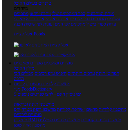
טרנדים בעולם האוכל
מיוחדים
מנתח המתכונים
ספר המתכונים שלי
מתכוני וידאו
מתכונים
עשירים
מתכונים לפי מצרכים
אוכל דיאטטי
אוכל בריא
מאכלי
עדות
ספרי בישול
מתכונים לפי חגים ועונות
לפי שיטות הכנה
אפליקציית Foods
מוצרים ומאכלים
מוצרים ומאכלים
מילון האוכל
תפריטי תזונה
ערכים תזונתיים
חיפוש ע"פ רכיבים
מכילים הכי
הרבה
מחשבון קלוריות
מחשבון קלוריות
מנוי FoodsDictionary
5 ימי ניסיון חינם - לחצו לפרטים נוספים
מחשבוני תזונה ובריאות
מחשבון קלוריות
מחשבון שריפת קלוריות
מחשבון דופק מטרה
יחס
מותניים לירכיים
מחשבון צריכת קלוריות
מחשבון מינונים מומלצים
מחשבון BMI
מחשבון אחוז שומן