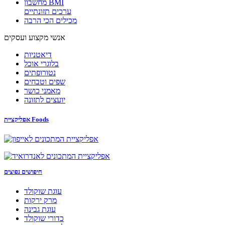
מחשבון BMI
ערכים תזונתיים
מכילים הכי הרבה
אנשי מקצוע ועסקים
דיאטניות
בלוגרי אוכל
נטורופתים
שפים וטבחים
מאמני כושר
יועצים לתזונה
אפליקציית Foods
חיפושים נפוצים
עוגת שוקולד
מרק ירקות
עוגת גבינה
כדורי שוקולד