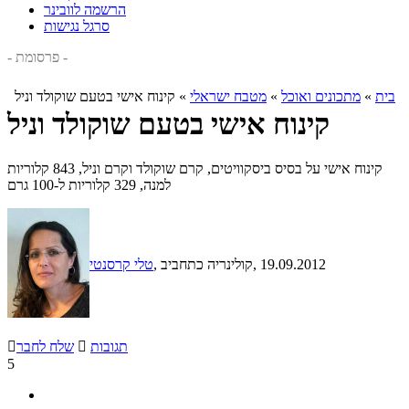
הרשמה לוובינר
סרגל נגישות
- פרסומת -
בית
»
מתכונים ואוכל
»
מטבח ישראלי
»
קינוח אישי בטעם שוקולד וניל
קינוח אישי בטעם שוקולד וניל
קינוח אישי על בסיס ביסקוויטים, קרם שוקולד וקרם וניל, 843 קלוריות
למנה, 329 קלוריות ל-100 גרם
, 19.09.2012
, קולינריה כתחביב
טלי קרסנטי
תגובות

שלח לחבר

5