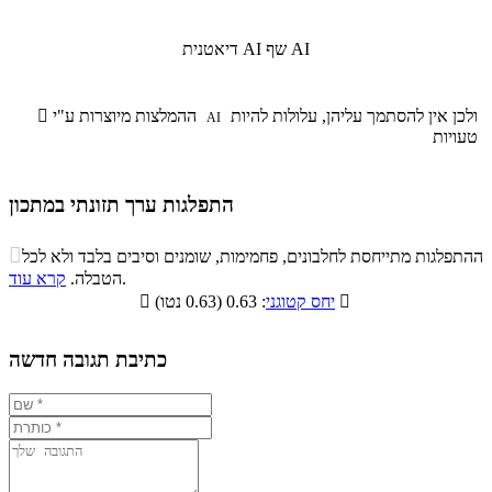
שף AI
דיאטנית AI
ולכן אין להסתמך עליהן, עלולות להיות
ההמלצות מיוצרות ע"י

AI
טעויות
התפלגות ערך תזונתי במתכון
התפלגות ערך תזונתי במתכון

ההתפלגות מתייחסת לחלבונים, פחמימות, שומנים וסיבים בלבד ולא לכל
סיבים
.
הטבלה.
קרא עוד
פחמימות
חלבונים
שומנים
תזונתיים

: 0.63 (0.63 נטו)
יחס קטוגני

0%
38.7%
6.9%
54.4%
כתיבת תגובה חדשה