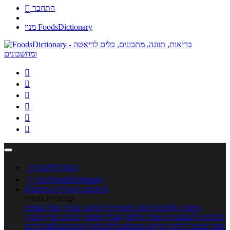
התחבר

מנוי FoodsDictionary






כניסה לחשבון

מנוי FoodsDictionary

מתכונים
קטגוריות מתכונים
קטגוריות נפוצות
מתכוני סלטים
מתכוני פשטידות
מתכוני עוגות
אוכל צמחוני
מתכונים לטבעוניים
אפייה
מוקפץ
עוגיות
פסטה
מתכוני עוף
מתכוני
בשר
מתכוני ילדים
מרקים
מתכונים ללא גלוטן
מתכונים לסוכרתיים