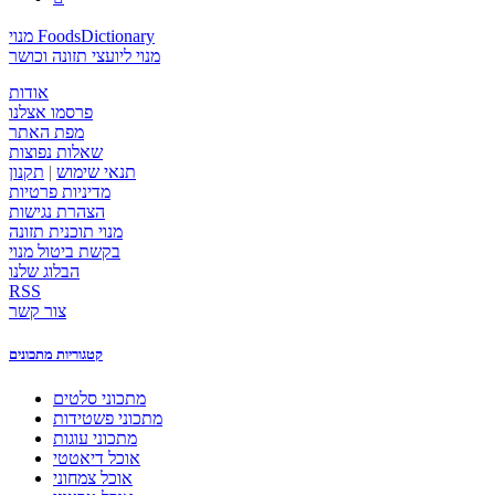
מנוי FoodsDictionary
מנוי ליועצי תזונה וכושר
אודות
פרסמו אצלנו
מפת האתר
שאלות נפוצות
תנאי שימוש
|
תקנון
מדיניות פרטיות
הצהרת נגישות
מנוי תוכנית תזונה
בקשת ביטול מנוי
הבלוג שלנו
RSS
צור קשר
קטגוריות מתכונים
מתכוני סלטים
מתכוני פשטידות
מתכוני עוגות
אוכל דיאטטי
אוכל צמחוני