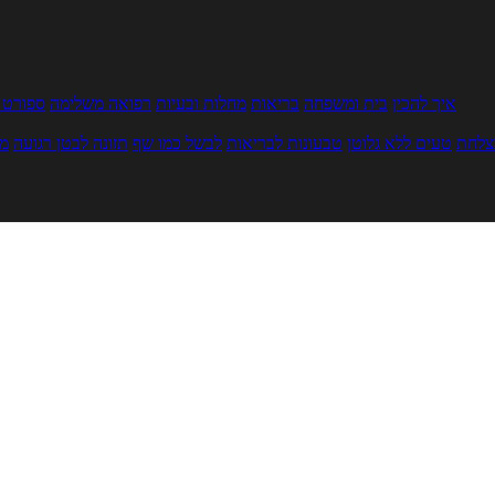
איך להכין
בית ומשפחה
בריאות
מחלות ובעיות
רפואה משלימה
ספורט ו
צלחת
טעים ללא גלוטן
טבעונות לבריאות
לבשל כמו שף
תזונה לבטן רגועה
מר