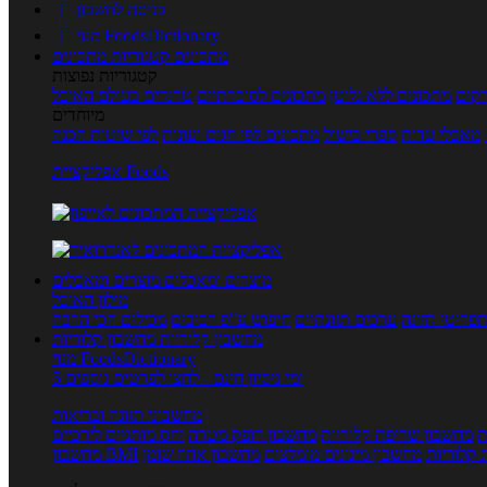
כניסה לחשבון

מנוי FoodsDictionary

מתכונים
קטגוריות מתכונים
קטגוריות נפוצות
קים
מתכונים ללא גלוטן
מתכונים לסוכרתיים
טרנדים בעולם האוכל
מיוחדים
מאכלי עדות
ספרי בישול
מתכונים לפי חגים ועונות
לפי שיטות הכנה
אפליקציית Foods
מוצרים ומאכלים
מוצרים ומאכלים
מילון האוכל
פריטי תזונה
ערכים תזונתיים
חיפוש ע"פ רכיבים
מכילים הכי הרבה
מחשבון קלוריות
מחשבון קלוריות
מנוי FoodsDictionary
5 ימי ניסיון חינם - לחצו לפרטים נוספים
מחשבוני תזונה ובריאות
ת
מחשבון שריפת קלוריות
מחשבון דופק מטרה
יחס מותניים לירכיים
 קלוריות
מחשבון מינונים מומלצים
מחשבון אחוז שומן
מחשבון BMI