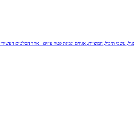
ל, עשבי תיבול, חמוציות, אגוזים וגבינת פטה עיזים - אחד הסלטים העשירי