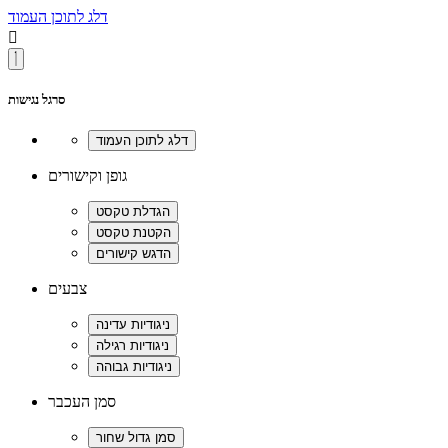
דלג לתוכן העמוד

סרגל נגישות
גופן וקישורים
צבעים
סמן העכבר