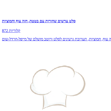
סלט עדשים שחורות עם בטטה, חזה עוף וחמוציות
872 קלוריות
וף, חמוציות, תערובת גרעינים לסלט ורוטב מושלם של מייפל-חרדל-שום