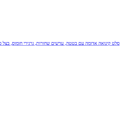
סלט קינואה אדומה עם בטטה, עדשים שחורות, גרגירי חומוס, בצל סגו