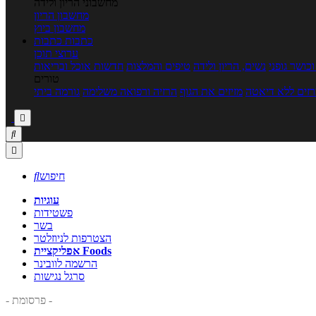
מחשבוני הריון ולידה
מחשבון הריון
מחשבון ביוץ
כתבות
כתבות
ערוצי תוכן
כושר גופני
נשים, הריון ולידה
טיפים והמלצות
חדשות אוכל ובריאות
טורים
זים ללא דיאטה
מזיזים את הגוף
הרזיה ורפואה משלימה
גורמה ביתי



חיפוש

עוגיות
פשטידות
בשר
הצטרפות לניוזלטר
אפליקציית Foods
הרשמה לוובינר
סרגל נגישות
- פרסומת -