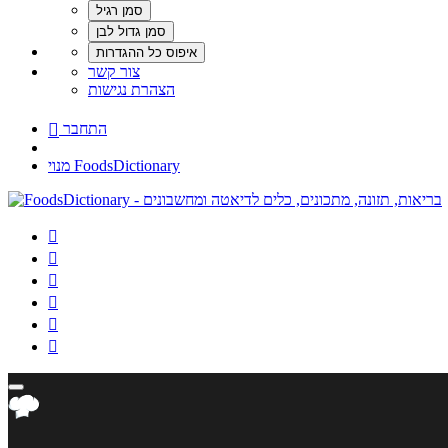
צור קשר
הצהרת נגישות
התחבר

מנוי FoodsDictionary





