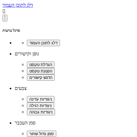
דלג לתוכן העמוד

סרגל נגישות
גופן וקישורים
צבעים
סמן העכבר