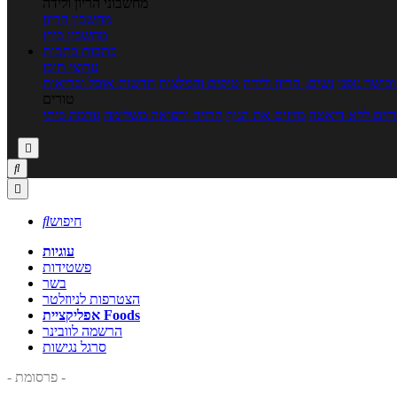
מחשבוני הריון ולידה
מחשבון הריון
מחשבון ביוץ
כתבות
כתבות
ערוצי תוכן
כושר גופני
נשים, הריון ולידה
טיפים והמלצות
חדשות אוכל ובריאות
טורים
זים ללא דיאטה
מזיזים את הגוף
הרזיה ורפואה משלימה
גורמה ביתי



חיפוש

עוגיות
פשטידות
בשר
הצטרפות לניוזלטר
אפליקציית Foods
הרשמה לוובינר
סרגל נגישות
- פרסומת -