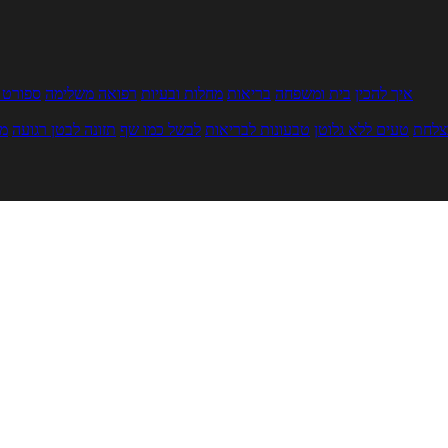
איך להכין
בית ומשפחה
בריאות
מחלות ובעיות
רפואה משלימה
ספורט ו
צלחת
טעים ללא גלוטן
טבעונות לבריאות
לבשל כמו שף
תזונה לבטן רגועה
מר