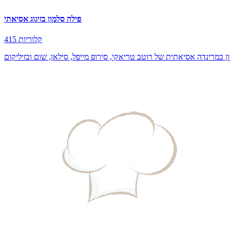
פילה סלמון בזיגוג אסיאתי
415 קלוריות
ן במרינדה אסיאתית של רוטב טריאקי, סירופ מייפל, סילאן, שום ובזיליקום