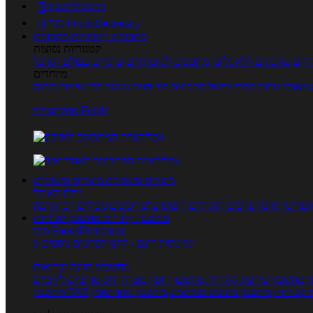
כניסה לחשבון

מנוי FoodsDictionary

מתכונים
קטגוריות מתכונים
קטגוריות נפוצות
קים
מתכונים ללא גלוטן
מתכונים לסוכרתיים
טרנדים בעולם האוכל
מיוחדים
מאכלי עדות
ספרי בישול
מתכונים לפי חגים ועונות
לפי שיטות הכנה
אפליקציית Foods
מוצרים ומאכלים
מוצרים ומאכלים
מילון האוכל
פריטי תזונה
ערכים תזונתיים
חיפוש ע"פ רכיבים
מכילים הכי הרבה
מחשבון קלוריות
מחשבון קלוריות
מנוי FoodsDictionary
5 ימי ניסיון חינם - לחצו לפרטים נוספים
מחשבוני תזונה ובריאות
ת
מחשבון שריפת קלוריות
מחשבון דופק מטרה
יחס מותניים לירכיים
 קלוריות
מחשבון מינונים מומלצים
מחשבון אחוז שומן
מחשבון BMI