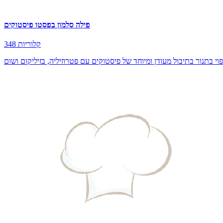
פילה סלמון בפסטו פיסטוקים
348 קלוריות
וי בתנור בתיבול מעודן ומיוחד של פיסטוקים עם פטרוזיליה, בזיליקום ושום