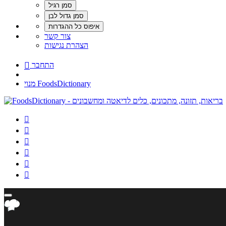
צור קשר
הצהרת נגישות
התחבר

מנוי FoodsDictionary





