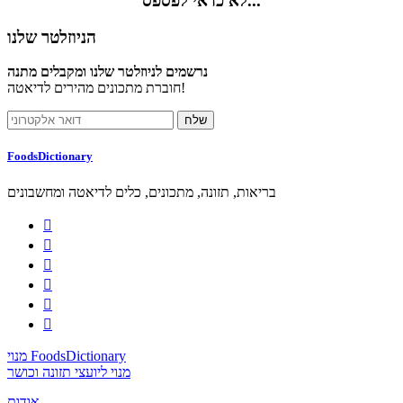
לא כדאי לפספס...
הניוזלטר שלנו
נרשמים לניוזלטר שלנו ומקבלים מתנה
חוברת מתכונים מהירים לדיאטה!
FoodsDictionary
בריאות, תזונה, מתכונים, כלים לדיאטה ומחשבונים






מנוי FoodsDictionary
מנוי ליועצי תזונה וכושר
אודות