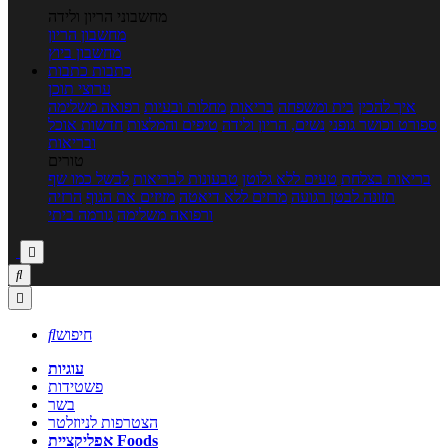
מחשבוני הריון ולידה
מחשבון הריון
מחשבון ביוץ
כתבות
כתבות
ערוצי תוכן
איך להכין
בית ומשפחה
בריאות
מחלות ובעיות
רפואה משלימה
ספורט וכושר גופני
נשים, הריון ולידה
טיפים והמלצות
חדשות אוכל
ובריאות
טורים
בריאות בצלחת
טעים ללא גלוטן
טבעונות לבריאות
לבשל כמו שף
תזונה לבטן רגועה
מרזים ללא דיאטה
מזיזים את הגוף
הרזיה
ורפואה משלימה
גורמה ביתי



חיפוש

עוגיות
פשטידות
בשר
הצטרפות לניוזלטר
אפליקציית Foods