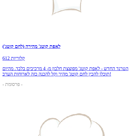
לאפת קוטג' מהירה (לחם קוטג')
612 קלוריות
הטרנד החדש - לאפת קוטג' מפוצצת חלבון מ- 4 מרכיבים בלבד. מהיום
תוכלו להכין לחם קוטג' מהיר וקל להכנה כזה לארוחות הערב!
- פרסומת -