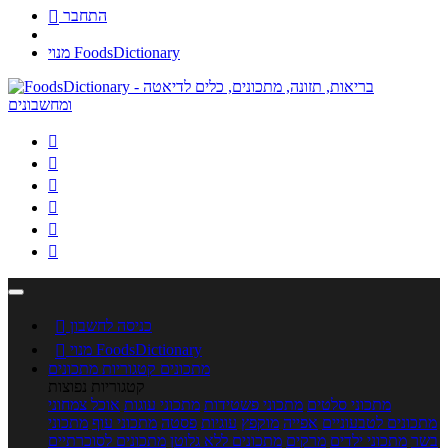
התחבר

מנוי FoodsDictionary






כניסה לחשבון

מנוי FoodsDictionary

מתכונים
קטגוריות מתכונים
קטגוריות נפוצות
מתכוני סלטים
מתכוני פשטידות
מתכוני עוגות
אוכל צמחוני
מתכונים לטבעוניים
אפייה
מוקפץ
עוגיות
פסטה
מתכוני עוף
מתכוני
בשר
מתכוני ילדים
מרקים
מתכונים ללא גלוטן
מתכונים לסוכרתיים