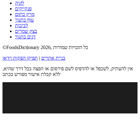
לזניה
פנקייקים
מרק כתום
עוף בתנור
לביבות
בצק שמרים
דגים בתנור
©FoodsDictionary 2026, כל הזכויות שמורות
בניית אתרים
|
תפיקו הפקות וידאו
אין להעתיק, לשכפל או להדפיס לשם פירסום או הפצה בכל דרך שהיא,
ללא קבלת אישור מפורש בכתב