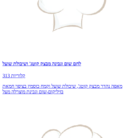
לחם שום וגבינה מבצק קוטג' ושיבולת שועל
313 קלוריות
מאפה נהדר מבצק קוטג', שיבולת שועל וקמח כוסמין בציפוי חמאת
בזיליקום-שום וגבינת מוצרלה מעל