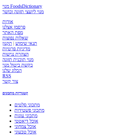
מנוי FoodsDictionary
מנוי ליועצי תזונה וכושר
אודות
פרסמו אצלנו
מפת האתר
שאלות נפוצות
תנאי שימוש
|
תקנון
מדיניות פרטיות
הצהרת נגישות
מנוי תוכנית תזונה
בקשת ביטול מנוי
הבלוג שלנו
RSS
צור קשר
קטגוריות מתכונים
מתכוני סלטים
מתכוני פשטידות
מתכוני עוגות
אוכל דיאטטי
אוכל צמחוני
אוכל טבעוני