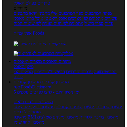
טרנדים בעולם האוכל
מיוחדים
מנתח המתכונים
ספר המתכונים שלי
מתכוני וידאו
מתכונים
עשירים
מתכונים לפי מצרכים
אוכל דיאטטי
אוכל בריא
מאכלי
עדות
ספרי בישול
מתכונים לפי חגים ועונות
לפי שיטות הכנה
אפליקציית Foods
מוצרים ומאכלים
מוצרים ומאכלים
מילון האוכל
תפריטי תזונה
ערכים תזונתיים
חיפוש ע"פ רכיבים
מכילים הכי
הרבה
מחשבון קלוריות
מחשבון קלוריות
מנוי FoodsDictionary
5 ימי ניסיון חינם - לחצו לפרטים נוספים
מחשבוני תזונה ובריאות
מחשבון קלוריות
מחשבון שריפת קלוריות
מחשבון דופק מטרה
יחס
מותניים לירכיים
מחשבון צריכת קלוריות
מחשבון מינונים מומלצים
מחשבון BMI
מחשבון אחוז שומן