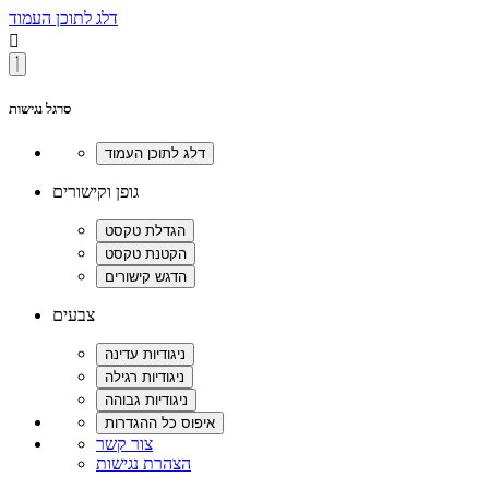
דלג לתוכן העמוד

סרגל נגישות
גופן וקישורים
צבעים
צור קשר
הצהרת נגישות