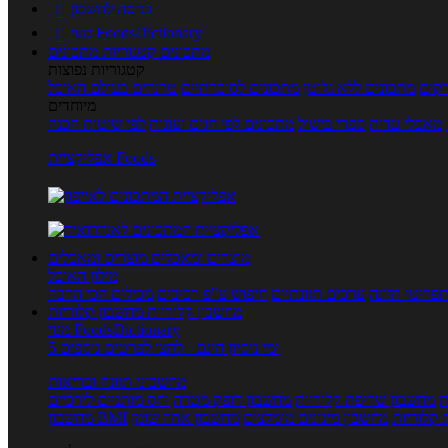
כניסה לחשבון

מנוי FoodsDictionary

מתכונים
קטגוריות מתכונים
קטגוריות נפוצות
קים
מתכונים ללא גלוטן
מתכונים לסוכרתיים
טרנדים בעולם האוכל
מיוחדים
מאכלי עדות
ספרי בישול
מתכונים לפי חגים ועונות
לפי שיטות הכנה
אפליקציית Foods
מוצרים ומאכלים
מוצרים ומאכלים
מילון האוכל
פריטי תזונה
ערכים תזונתיים
חיפוש ע"פ רכיבים
מכילים הכי הרבה
מחשבון קלוריות
מחשבון קלוריות
מנוי FoodsDictionary
5 ימי ניסיון חינם - לחצו לפרטים נוספים
מחשבוני תזונה ובריאות
ת
מחשבון שריפת קלוריות
מחשבון דופק מטרה
יחס מותניים לירכיים
 קלוריות
מחשבון מינונים מומלצים
מחשבון אחוז שומן
מחשבון BMI