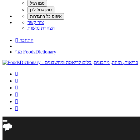
צור קשר
הצהרת נגישות
התחבר

מנוי FoodsDictionary





