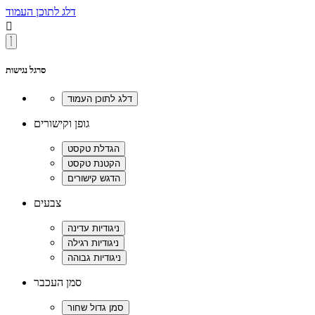
דלג לתוכן העמוד

סרגל נגישות
גופן וקישורים
צבעים
סמן העכבר