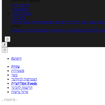
מחשבוני הריון ולידה
מחשבון הריון
מחשבון ביוץ
כתבות
כתבות
ערוצי תוכן
כושר גופני
נשים, הריון ולידה
טיפים והמלצות
חדשות אוכל ובריאות
טורים
זים ללא דיאטה
מזיזים את הגוף
הרזיה ורפואה משלימה
גורמה ביתי



חיפוש

עוגיות
פשטידות
בשר
הצטרפות לניוזלטר
אפליקציית Foods
הרשמה לוובינר
סרגל נגישות
- פרסומת -