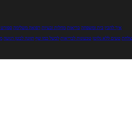
איך להכין
בית ומשפחה
בריאות
מחלות ובעיות
רפואה משלימה
ספורט ו
צלחת
טעים ללא גלוטן
טבעונות לבריאות
לבשל כמו שף
תזונה לבטן רגועה
מר