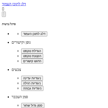
דלג לתוכן העמוד

סרגל נגישות
גופן וקישורים
צבעים
סמן העכבר