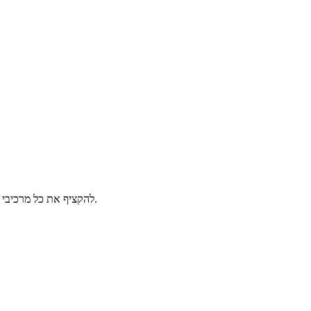
להקציף את כל מרכיבי קרם האוראו עד לקבלת קצפת יציבה, להוסיף את עוגיות האוראו המרוסקות ולערבב לאיחוד. להעביר את הקרם לתבנית ולשטח בצורה אחידה.