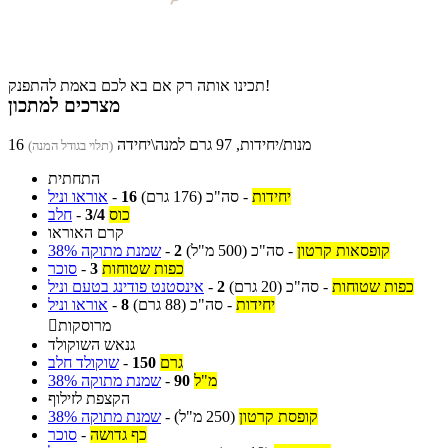
תכינו אותה רק אם בא לכם באמת להתפנק!
מצרכים למתכון
16 מנות/יחידות, 97 גרם למנה\יחידה
(תלוי בגודל המנה)
התחתית
יחידות
-
סה"כ
(176 גרם)
16
-
אוראו וניל
כוס
3/4
-
חלב
קרם האוראו
קופסאות קרטון
-
סה"כ
(500 מ"ל)
2
-
שמנת מתוקה 38%
כפות שטוחות
3
-
סוכר
כפות שטוחות
-
סה"כ
(20 גרם)
2
-
אינסטנט פודינג בטעם וניל
יחידות
-
סה"כ
(88 גרם)
8
-
אוראו וניל
מרוסקות

גנאש השוקולד
גרם
150
-
שוקולד חלב
מ"ל
90
-
שמנת מתוקה 38%
הקצפת לזילוף
קופסת קרטון
(250 מ"ל)
-
שמנת מתוקה 38%
כף גדושה
-
סוכר