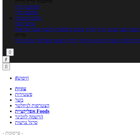
מחשבוני הריון ולידה
מחשבון הריון
מחשבון ביוץ
כתבות
כתבות
ערוצי תוכן
כושר גופני
נשים, הריון ולידה
טיפים והמלצות
חדשות אוכל ובריאות
טורים
זים ללא דיאטה
מזיזים את הגוף
הרזיה ורפואה משלימה
גורמה ביתי



חיפוש

עוגיות
פשטידות
בשר
הצטרפות לניוזלטר
אפליקציית Foods
הרשמה לוובינר
סרגל נגישות
- פרסומת -