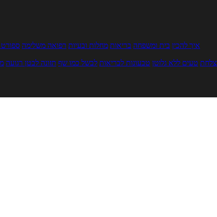
איך להכין
בית ומשפחה
בריאות
מחלות ובעיות
רפואה משלימה
ספורט ו
צלחת
טעים ללא גלוטן
טבעונות לבריאות
לבשל כמו שף
תזונה לבטן רגועה
מר