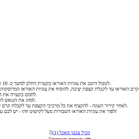
לטבול היטב את עוגיות האוראו בקערת החלב למשך כ- 10 שניות ולהניח צמוד אחת לשנייה כך שנמלא את כל תחתית התבנית.
לחמם בקערה את השוקולד והשמנת בפולסים במיקרוגל עד לקבלת גנאש שוקולד חלק.
למזוג את הגנאש לתבנית בצורה אחידה וחלקה, ולהעביר לקירור של 5-6 שעות לפחות.
לאחר קירור העוגה - להקציף את כל מרכיבי הקצפת עד לקבלת קרם יציב, להעביר לשק זילוף ולזלף מסגרת לעוגה (איזה זילוף שבא לכם).
לפזר את עוגיות האוראו השבורות מעל לקישוט וזהו - יש לכם עוגת מוס אוראו חלומית וקלה להכנה (יש לאחסן את העוגה בקירור)!
מכיל צבעי מאכל (1)
