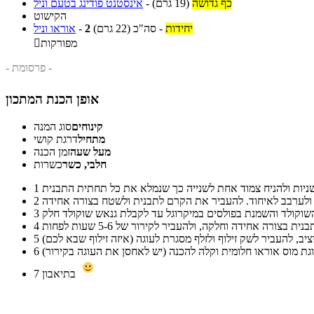
כף גדושה
(19 גרם)
-
אינסטנט פודינג בטעם וניל
הקישוט
יחידות
-
סה"כ
(22 גרם)
2
-
אוראו וניל
מפורקות

- פרסומת -
אופן הכנת המתכון
קינוחים
סוג המנה
מתחיל
דרגת קושי
מעל שעה
זמן הכנה
חלבי, כשר
כשרות
1
2
3
4
5
6
בתיאבון
7