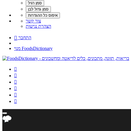
צור קשר
הצהרת נגישות
התחבר

מנוי FoodsDictionary





