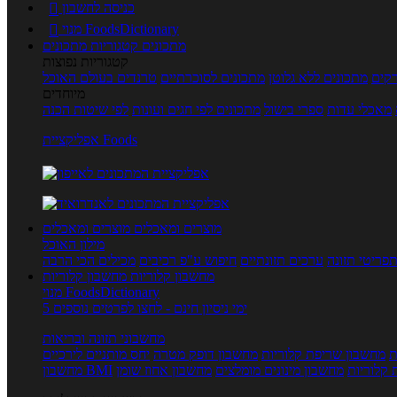
כניסה לחשבון

מנוי FoodsDictionary

מתכונים
קטגוריות מתכונים
קטגוריות נפוצות
קים
מתכונים ללא גלוטן
מתכונים לסוכרתיים
טרנדים בעולם האוכל
מיוחדים
מאכלי עדות
ספרי בישול
מתכונים לפי חגים ועונות
לפי שיטות הכנה
אפליקציית Foods
מוצרים ומאכלים
מוצרים ומאכלים
מילון האוכל
פריטי תזונה
ערכים תזונתיים
חיפוש ע"פ רכיבים
מכילים הכי הרבה
מחשבון קלוריות
מחשבון קלוריות
מנוי FoodsDictionary
5 ימי ניסיון חינם - לחצו לפרטים נוספים
מחשבוני תזונה ובריאות
ת
מחשבון שריפת קלוריות
מחשבון דופק מטרה
יחס מותניים לירכיים
 קלוריות
מחשבון מינונים מומלצים
מחשבון אחוז שומן
מחשבון BMI