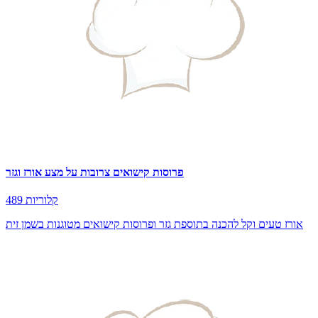
489 קלוריות
אורז טעים וקל להכנה בתוספת גזר ופרוסות קישואים מטוגנות בשמן זית