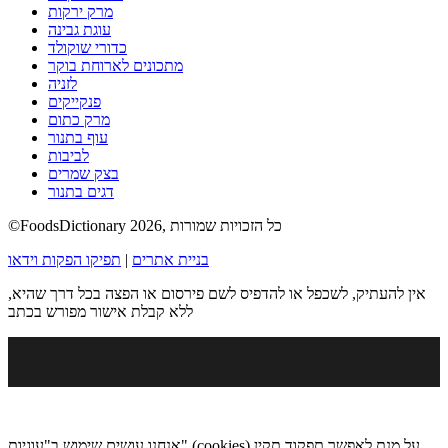
מרק ירקות
עוגת גבינה
כדורי שוקולד
מתכונים לארוחת בוקר
לזניה
פנקייקים
מרק כתום
עוף בתנור
לביבות
בצק שמרים
דגים בתנור
©FoodsDictionary 2026, כל הזכויות שמורות
בניית אתרים
|
תפיקו הפקות וידאו
אין להעתיק, לשכפל או להדפיס לשם פירסום או הפצה בכל דרך שהיא,
ללא קבלת אישור מפורש בכתב
אנחנו עושים שימוש ב"עוגיות" (cookies) על מנת לאפשר תפקוד תקין