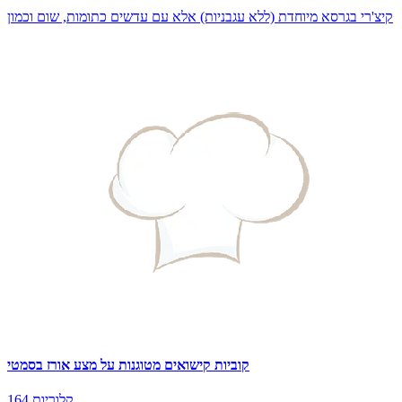
קיצ'רי בגרסא מיוחדת (ללא עגבניות) אלא עם עדשים כתומות, שום וכמון
קוביות קישואים מטוגנות על מצע אורז בסמטי
164 קלוריות