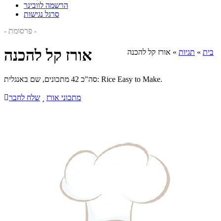
הרשמה לוובינר
סרגל נגישות
- פרסומת -
אורז קל להכנה
בית
»
תגיות
»
אורז קל להכנה
סה"כ 42 מתכונים, שם באנגלית: Rice Easy to Make.
מתכוני אורז

שלח לחבר
