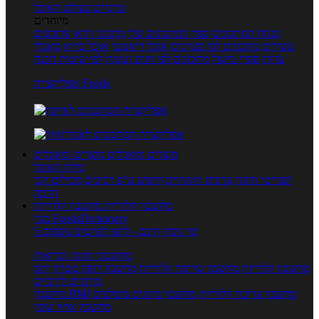
טרנדים בעולם האוכל
מיוחדים
מנתח המתכונים
ספר המתכונים שלי
מתכוני וידאו
מתכונים
עשירים
מתכונים לפי מצרכים
אוכל דיאטטי
אוכל בריא
מאכלי
עדות
ספרי בישול
מתכונים לפי חגים ועונות
לפי שיטות הכנה
אפליקציית Foods
מוצרים ומאכלים
מוצרים ומאכלים
מילון האוכל
תפריטי תזונה
ערכים תזונתיים
חיפוש ע"פ רכיבים
מכילים הכי
הרבה
מחשבון קלוריות
מחשבון קלוריות
מנוי FoodsDictionary
5 ימי ניסיון חינם - לחצו לפרטים נוספים
מחשבוני תזונה ובריאות
מחשבון קלוריות
מחשבון שריפת קלוריות
מחשבון דופק מטרה
יחס
מותניים לירכיים
מחשבון צריכת קלוריות
מחשבון מינונים מומלצים
מחשבון BMI
מחשבון אחוז שומן