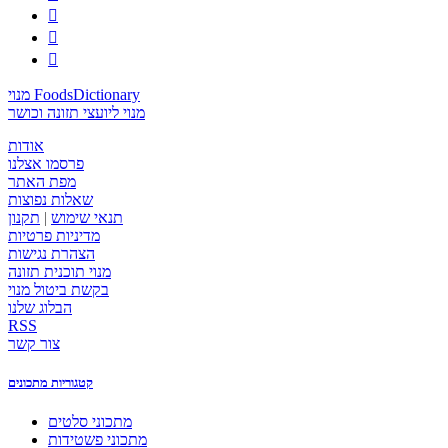



מנוי FoodsDictionary
מנוי ליועצי תזונה וכושר
אודות
פרסמו אצלנו
מפת האתר
שאלות נפוצות
תנאי שימוש
|
תקנון
מדיניות פרטיות
הצהרת נגישות
מנוי תוכנית תזונה
בקשת ביטול מנוי
הבלוג שלנו
RSS
צור קשר
קטגוריות מתכונים
מתכוני סלטים
מתכוני פשטידות