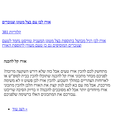
אורז לבן עם בצל מטוגן וצנוברים
381 קלוריות
אורז לבן רגיל מבושל בתוספת בצל מטוגן המעניק טוויסט נחמד לטעם
וצנוברים המוסיפים גם כן טעם מעודן לתוספת האורז
אורז קל להכנה
מתחשק לכם להכין אורז טעים אבל כזה שלא דורש השקעה מרובה?
לפניכם מבחר מתכוני אורז קל להכנה שתוכלו להכין בבית לסופ"ש או
לארוחות הצהריים במהלך השבוע. להכין אורז לבן פשוט זו לא משימה
מורכבת, אבל מה עם בא לכם לגוון קצת את האורז הלבן ולהכין מתכוני
אורז מיוחדים יותר אבל לא מסובכים להכנה? זו בדיוק הסיבה שריכזנו
עבורכם את המתכונים האלו ברשימה שלפניכם.
הצג עוד »