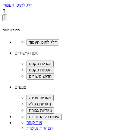
דלג לתוכן העמוד

סרגל נגישות
גופן וקישורים
צבעים
צור קשר
הצהרת נגישות