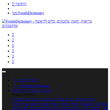
התחבר

מנוי FoodsDictionary






כניסה לחשבון

מנוי FoodsDictionary

מתכונים
קטגוריות מתכונים
קטגוריות נפוצות
מתכוני סלטים
מתכוני פשטידות
מתכוני עוגות
אוכל צמחוני
מתכונים לטבעוניים
אפייה
מוקפץ
עוגיות
פסטה
מתכוני עוף
מתכוני
בשר
מתכוני ילדים
מרקים
מתכונים ללא גלוטן
מתכונים לסוכרתיים