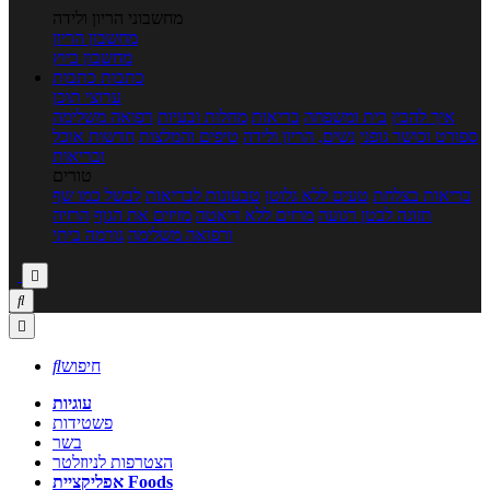
מחשבוני הריון ולידה
מחשבון הריון
מחשבון ביוץ
כתבות
כתבות
ערוצי תוכן
איך להכין
בית ומשפחה
בריאות
מחלות ובעיות
רפואה משלימה
ספורט וכושר גופני
נשים, הריון ולידה
טיפים והמלצות
חדשות אוכל
ובריאות
טורים
בריאות בצלחת
טעים ללא גלוטן
טבעונות לבריאות
לבשל כמו שף
תזונה לבטן רגועה
מרזים ללא דיאטה
מזיזים את הגוף
הרזיה
ורפואה משלימה
גורמה ביתי



חיפוש

עוגיות
פשטידות
בשר
הצטרפות לניוזלטר
אפליקציית Foods