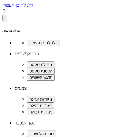
דלג לתוכן העמוד

סרגל נגישות
גופן וקישורים
צבעים
סמן העכבר