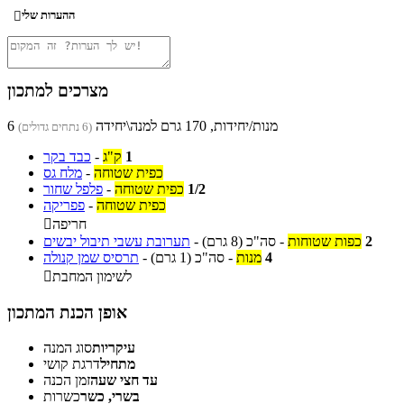
ההערות שלי

מצרכים למתכון
6 מנות/יחידות, 170 גרם למנה\יחידה
(6 נתחים גדולים)
1
ק"ג
-
כבד בקר
כפית שטוחה
-
מלח גס
1/2
כפית שטוחה
-
פלפל שחור
כפית שטוחה
-
פפריקה
חריפה

2
כפות שטוחות
-
סה"כ
(8 גרם)
-
תערובת עשבי תיבול יבשים
4
מנות
-
סה"כ
(1 גרם)
-
תרסיס שמן קנולה
לשימון המחבת

אופן הכנת המתכון
עיקריות
סוג המנה
מתחיל
דרגת קושי
עד חצי שעה
זמן הכנה
בשרי, כשר
כשרות