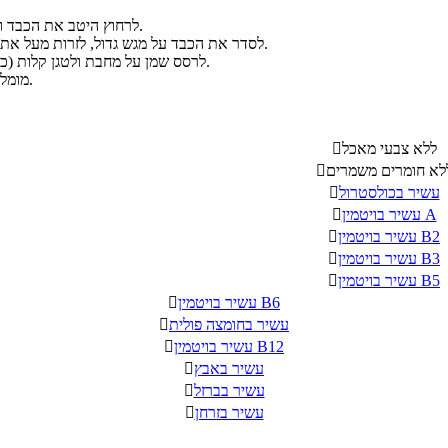
לרחוץ היטב את הכבד ולייבש במגבת לחה.
לסדר את הכבד על מגש גדול, לזרות מעל את התבלינים ולעסות.
לרסס שמן על מחבת ולטגן קלות (כדקה וחצי מכל צד).
מומלץ להגיש לצד פירה.
ללא צבעי מאכל

לא חומרים משמרים

עשיר בכולסטרול

עשיר בויטמין A

עשיר בויטמין B2

עשיר בויטמין B3

עשיר בויטמין B5

עשיר בויטמין B6

עשיר בחומצה פולית

עשיר בויטמין B12

עשיר באבץ

עשיר בברזל

עשיר בזרחן
