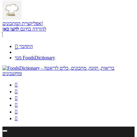
אפליקציית המתכונים!
להורדה בחינם
לחצו כאן
התחבר

מנוי FoodsDictionary





