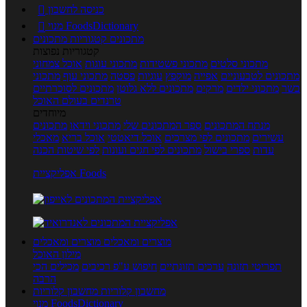
כניסה לחשבון

מנוי FoodsDictionary

מתכונים
קטגוריות מתכונים
קטגוריות נפוצות
מתכוני סלטים
מתכוני פשטידות
מתכוני עוגות
אוכל צמחוני
מתכונים לטבעוניים
אפייה
מוקפץ
עוגיות
פסטה
מתכוני עוף
מתכוני
בשר
מתכוני ילדים
מרקים
מתכונים ללא גלוטן
מתכונים לסוכרתיים
טרנדים בעולם האוכל
מיוחדים
מנתח המתכונים
ספר המתכונים שלי
מתכוני וידאו
מתכונים
עשירים
מתכונים לפי מצרכים
אוכל דיאטטי
אוכל בריא
מאכלי
עדות
ספרי בישול
מתכונים לפי חגים ועונות
לפי שיטות הכנה
אפליקציית Foods
מוצרים ומאכלים
מוצרים ומאכלים
מילון האוכל
תפריטי תזונה
ערכים תזונתיים
חיפוש ע"פ רכיבים
מכילים הכי
הרבה
מחשבון קלוריות
מחשבון קלוריות
מנוי FoodsDictionary