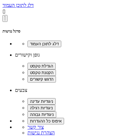
דלג לתוכן העמוד

סרגל נגישות
גופן וקישורים
צבעים
צור קשר
הצהרת נגישות