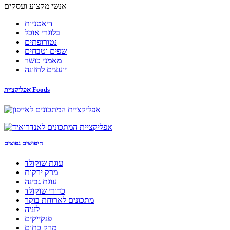
אנשי מקצוע ועסקים
דיאטניות
בלוגרי אוכל
נטורופתים
שפים וטבחים
מאמני כושר
יועצים לתזונה
אפליקציית Foods
חיפושים נפוצים
עוגת שוקולד
מרק ירקות
עוגת גבינה
כדורי שוקולד
מתכונים לארוחת בוקר
לזניה
פנקייקים
מרק כתום