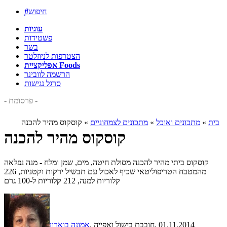
חיפוש

עוגיות
פשטידות
בשר
הצטרפות לניוזלטר
אפליקציית Foods
הרשמה לוובינר
סרגל נגישות
- פרסומת -
בית
»
מתכונים ואוכל
»
מתכונים לצמחוניים
»
קוסקוס מהיר להכנה
קוסקוס מהיר להכנה
קוסקוס ביתי מהיר להכנה מסולת חיטה, מים, שמן ומלח - מנה נפלאה
מהמטבח הטריפוליטאי שכיף לאכול עם תבשיל ירקות וקטניות, 226
קלוריות למנה, 212 קלוריות ל-100 גרם
, 01.11.2014
, חובבת בישול ואפייה
אמונה בוארון