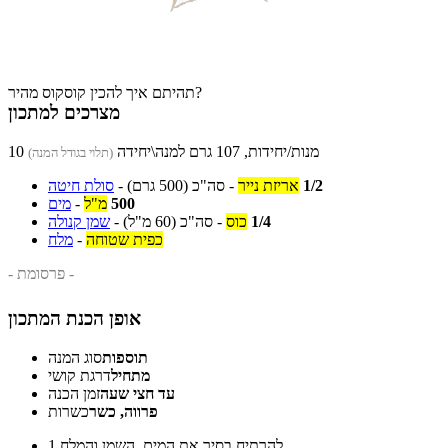
תהיתם איך להכין קוסקוס מהיר?
מצרכים למתכון
10 מנות/יחידות, 107 גרם למנה\יחידה
(תלוי בגודל המנה)
1/2
אריזת נייר
-
סה"כ
(500 גרם)
-
סולת חיטה
500
מ"ל
-
מים
1/4
כוס
-
סה"כ
(60 מ"ל)
-
שמן קנולה
כפית שטוחה
-
מלח
- פרסומת -
אופן הכנת המתכון
תוספות
סוג המנה
מתחיל
דרגת קושי
עד חצי שעה
זמן הכנה
פרווה, כשר
כשרות
להרתיח בסיר את המים, השמן והמלח.
1