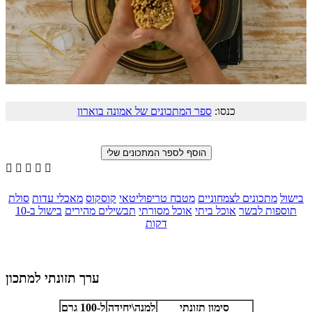
כנסו:
ספר המתכונים של אמונה בוארון





בישול
מתכונים לצמחוניים
מטבח טריפוליטאי
קוסקוס
מאכלי עדות
סולת
תוספות לבשר
אוכל ביתי
אוכל מסורתי
תבשילים מהירים
בישול ב-10
דקות
ערך תזונתי למתכון
סימון תזונתי
למנה\יחידה
ל-100 גרם