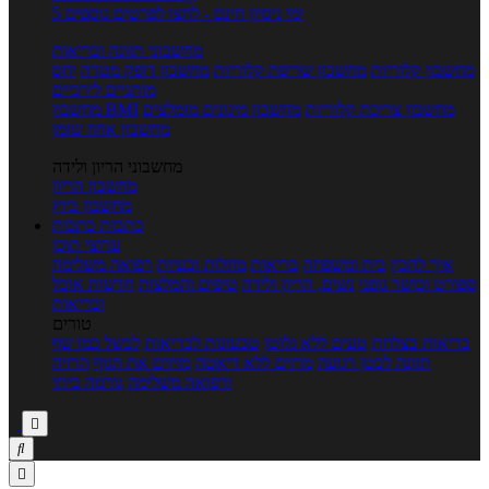
5 ימי ניסיון חינם - לחצו לפרטים נוספים
מחשבוני תזונה ובריאות
מחשבון קלוריות
מחשבון שריפת קלוריות
מחשבון דופק מטרה
יחס
מותניים לירכיים
מחשבון צריכת קלוריות
מחשבון מינונים מומלצים
מחשבון BMI
מחשבון אחוז שומן
מחשבוני הריון ולידה
מחשבון הריון
מחשבון ביוץ
כתבות
כתבות
ערוצי תוכן
איך להכין
בית ומשפחה
בריאות
מחלות ובעיות
רפואה משלימה
ספורט וכושר גופני
נשים, הריון ולידה
טיפים והמלצות
חדשות אוכל
ובריאות
טורים
בריאות בצלחת
טעים ללא גלוטן
טבעונות לבריאות
לבשל כמו שף
תזונה לבטן רגועה
מרזים ללא דיאטה
מזיזים את הגוף
הרזיה
ורפואה משלימה
גורמה ביתי


