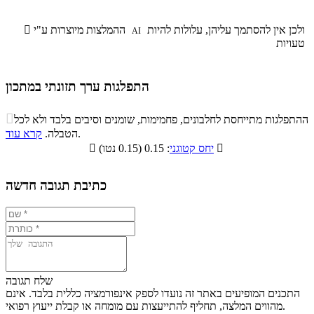
ולכן אין להסתמך עליהן, עלולות להיות
ההמלצות מיוצרות ע"י

AI
טעויות
התפלגות ערך תזונתי במתכון
התפלגות ערך תזונתי במתכון

ההתפלגות מתייחסת לחלבונים, פחמימות, שומנים וסיבים בלבד ולא לכל
סיבים
.
הטבלה.
קרא עוד
פחמימות
חלבונים
שומנים
תזונתיים

: 0.15 (0.15 נטו)
יחס קטוגני

0%
12.8%
10.7%
76.5%
כתיבת תגובה חדשה
שלח תגובה
התכנים המופיעים באתר זה נועדו לספק אינפורמציה כללית בלבד. אינם
מהווים המלצה, תחליף להתייעצות עם מומחה או קבלת ייעוץ רפואי.