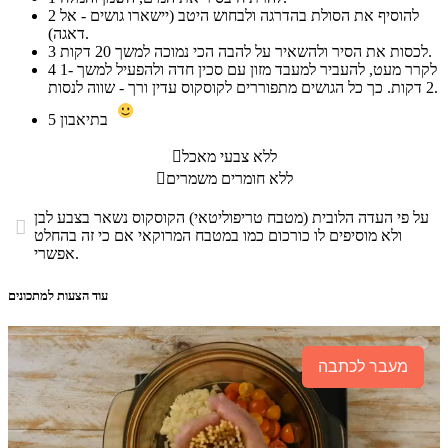
להוסיף את הסולת בהדרגה ולבחוש היטב (יישארו גושים - אל
2
דאגה).
לכסות את הסיר ולהשאיר על להבה הכי נמוכה למשך 20 דקות.
3
לקרר מעט, להעביר למעבד מזון עם סכין חדה ולהפעיל למשך 1-
4
2 דקות. כך כל הגושים מתפוררים לקוסקוס עדין ורך - שווה לנסות.
בתיאבון
5
ללא צבעי מאכל

ללא חומרים משמרים

על פי העדה הלובית (מטבח טריפוליטאי) הקוסקוס נשאר בצבע לבן

ולא מוסיפים לו כורכום כמו במטבח המרוקאי אם כי זה בהחלט
אפשרי.
עוד הצעות למתכונים
מעבר לכתבה