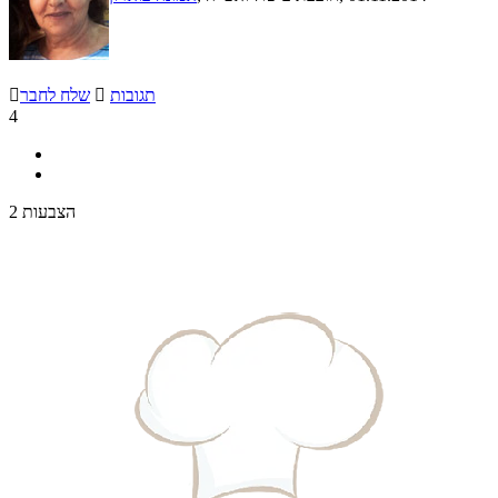
תגובות

שלח לחבר

4
2 הצבעות