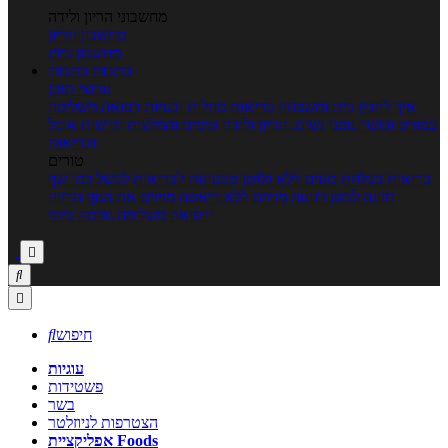
מחשבוני הריון ולידה
מחשבון הריון
מחשבון ביוץ
כתבות
כתבות
ערוצי תוכן
איך להכין
בית ומשפחה
בריאות
מחלות ובעיות
רפואה משלימה
ספורט וכושר גופני
נשים, הריון ולידה
טיפים והמלצות
חדשות אוכל
ובריאות
טורים
בריאות בצלחת
טעים ללא גלוטן
טבעונות לבריאות
לבשל כמו שף
תזונה לבטן רגועה
מרזים ללא דיאטה
מזיזים את הגוף
הרזיה
ורפואה משלימה
גורמה ביתי



חיפוש

עוגיות
פשטידות
בשר
הצטרפות לניוזלטר
אפליקציית Foods