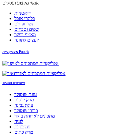
אנשי מקצוע ועסקים
דיאטניות
בלוגרי אוכל
נטורופתים
שפים וטבחים
מאמני כושר
יועצים לתזונה
אפליקציית Foods
חיפושים נפוצים
עוגת שוקולד
מרק ירקות
עוגת גבינה
כדורי שוקולד
מתכונים לארוחת בוקר
לזניה
פנקייקים
מרק כתום