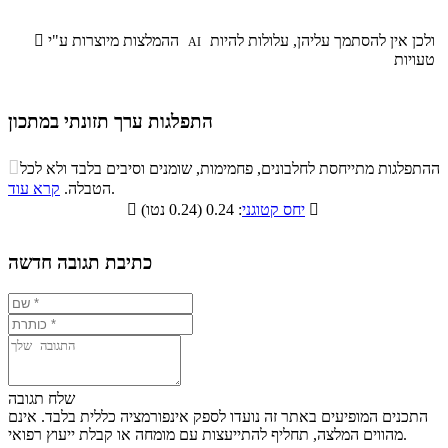
ולכן אין להסתמך עליהן, עלולות להיות
ההמלצות מיוצרות ע"י

AI
טעויות
התפלגות ערך תזונתי במתכון
התפלגות ערך תזונתי במתכון

ההתפלגות מתייחסת לחלבונים, פחמימות, שומנים וסיבים בלבד ולא לכל
סיבים
.
הטבלה.
קרא עוד
פחמימות
חלבונים
שומנים
תזונתיים

: 0.24 (0.24 נטו)
יחס קטוגני

0%
19.1%
13.4%
67.5%
כתיבת תגובה חדשה
שלח תגובה
התכנים המופיעים באתר זה נועדו לספק אינפורמציה כללית בלבד. אינם
מהווים המלצה, תחליף להתייעצות עם מומחה או קבלת ייעוץ רפואי.