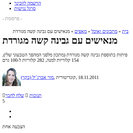
הרשמה לוובינר
סרגל נגישות
- פרסומת -
בית
»
מתכונים ואוכל
»
מאפים
»
מנאישים עם גבינה קשה מגורדת
מנאישים עם גבינה קשה מגורדת
פיתות בתוספת גבינה קשה מגורדת (מתכון מלפני המהפך הטבעוני שלי),
154 קלוריות למנה, 282 קלוריות ל-100 גרם
, 18.11.2011
, קונדיטורית
מור אברג`יל (בקר)
תגובות

שלח לחבר

5
הצבעה אחת