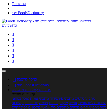
התחבר

מנוי FoodsDictionary






כניסה לחשבון

מנוי FoodsDictionary

מתכונים
קטגוריות מתכונים
קטגוריות נפוצות
מתכוני סלטים
מתכוני פשטידות
מתכוני עוגות
אוכל צמחוני
מתכונים לטבעוניים
אפייה
מוקפץ
עוגיות
פסטה
מתכוני עוף
מתכוני
בשר
מתכוני ילדים
מרקים
מתכונים ללא גלוטן
מתכונים לסוכרתיים