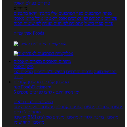
טרנדים בעולם האוכל
מיוחדים
מנתח המתכונים
ספר המתכונים שלי
מתכוני וידאו
מתכונים
עשירים
מתכונים לפי מצרכים
אוכל דיאטטי
אוכל בריא
מאכלי
עדות
ספרי בישול
מתכונים לפי חגים ועונות
לפי שיטות הכנה
אפליקציית Foods
מוצרים ומאכלים
מוצרים ומאכלים
מילון האוכל
תפריטי תזונה
ערכים תזונתיים
חיפוש ע"פ רכיבים
מכילים הכי
הרבה
מחשבון קלוריות
מחשבון קלוריות
מנוי FoodsDictionary
5 ימי ניסיון חינם - לחצו לפרטים נוספים
מחשבוני תזונה ובריאות
מחשבון קלוריות
מחשבון שריפת קלוריות
מחשבון דופק מטרה
יחס
מותניים לירכיים
מחשבון צריכת קלוריות
מחשבון מינונים מומלצים
מחשבון BMI
מחשבון אחוז שומן