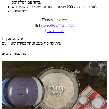
ביחד עם המלח הגס.
לאפות בחום של 200 מעלות בתנור עד שהפיתות מזהיבות.
4
להתענג!
5
ללא צבעי מאכל

מכיל חומרים משמרים (1)

עשיר במלח

טיפ למתכון

ניתן להוסיף מעט זעתר במידה ומעוניינים.
עוד הצעות למתכונים