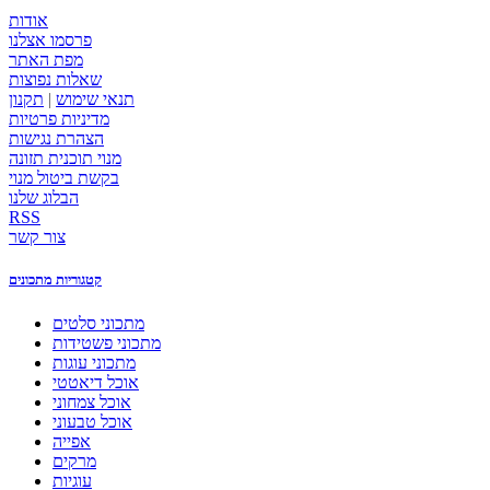
אודות
פרסמו אצלנו
מפת האתר
שאלות נפוצות
תנאי שימוש
|
תקנון
מדיניות פרטיות
הצהרת נגישות
מנוי תוכנית תזונה
בקשת ביטול מנוי
הבלוג שלנו
RSS
צור קשר
קטגוריות מתכונים
מתכוני סלטים
מתכוני פשטידות
מתכוני עוגות
אוכל דיאטטי
אוכל צמחוני
אוכל טבעוני
אפייה
מרקים
עוגיות