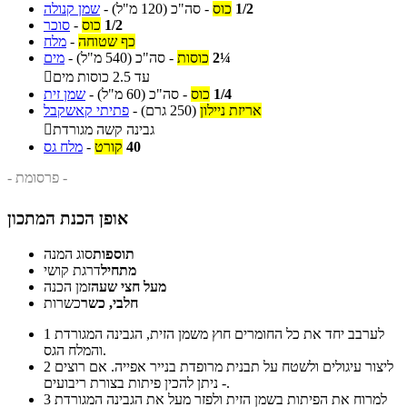
1/2
כוס
-
סה"כ
(120 מ"ל)
-
שמן קנולה
1/2
כוס
-
סוכר
כף שטוחה
-
מלח
2¼
כוסות
-
סה"כ
(540 מ"ל)
-
מים
עד 2.5 כוסות מים

1/4
כוס
-
סה"כ
(60 מ"ל)
-
שמן זית
אריזת ניילון
(250 גרם)
-
פתיתי קאשקבל
גבינה קשה מגורדת

40
קורט
-
מלח גס
- פרסומת -
אופן הכנת המתכון
תוספות
סוג המנה
מתחיל
דרגת קושי
מעל חצי שעה
זמן הכנה
חלבי, כשר
כשרות
לערבב יחד את כל החומרים חוץ משמן הזית, הגבינה המגורדת
1
והמלח הגס.
ליצור עיגולים ולשטח על תבנית מרופדת בנייר אפייה. אם רוצים
2
- ניתן להכין פיתות בצורת ריבועים.
למרוח את הפיתות בשמן הזית ולפזר מעל את הגבינה המגורדת
3