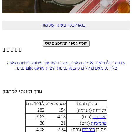
בואו לבקר באתר של מור






טבעונות לבריאות
אפייה
מאפים
מטבח ישראלי
פיתות ביתיות
מאפה
מלח גס
מאפים קלים להכנה
גבינות קשות
take away
גבינה
ערך תזונתי למתכון
סימון תזונתי
למנה\יחידה
ל-100 גרם
קלוריות (אנרגיה)
154
282
חלבונים
(גרם)
4.18
7.63
פחמימות
(גרם)
21
38
מתוכן
סוכרים
(גרם)
2.24
4.08