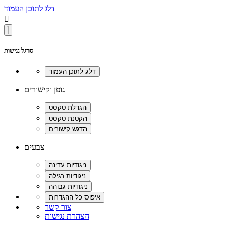
דלג לתוכן העמוד

סרגל נגישות
גופן וקישורים
צבעים
צור קשר
הצהרת נגישות