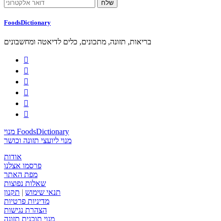
FoodsDictionary
בריאות, תזונה, מתכונים, כלים לדיאטה ומחשבונים






מנוי FoodsDictionary
מנוי ליועצי תזונה וכושר
אודות
פרסמו אצלנו
מפת האתר
שאלות נפוצות
תנאי שימוש
|
תקנון
מדיניות פרטיות
הצהרת נגישות
מנוי תוכנית תזונה