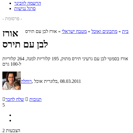
הרשמה לוובינר
סרגל נגישות
- פרסומת -
אורז
בית
»
מתכונים ואוכל
»
מטבח ישראלי
»
אורז לבן עם תירס
לבן עם תירס
אורז בסמטי לבן עם גרעיני תירס מתוק, 195 קלוריות למנה, 264 קלוריות
ל-100 גרם
, 08.03.2011
, בלוגרית אוכל
רוחלה
תגובות

שלח לחבר

5
2 הצבעות