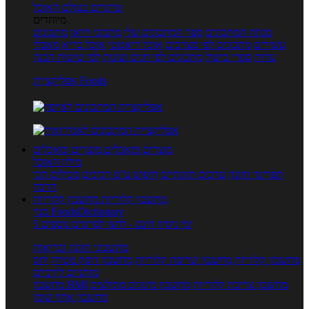
טרנדים בעולם האוכל
מיוחדים
מנתח המתכונים
ספר המתכונים שלי
מתכוני וידאו
מתכונים
עשירים
מתכונים לפי מצרכים
אוכל דיאטטי
אוכל בריא
מאכלי
עדות
ספרי בישול
מתכונים לפי חגים ועונות
לפי שיטות הכנה
אפליקציית Foods
מוצרים ומאכלים
מוצרים ומאכלים
מילון האוכל
תפריטי תזונה
ערכים תזונתיים
חיפוש ע"פ רכיבים
מכילים הכי
הרבה
מחשבון קלוריות
מחשבון קלוריות
מנוי FoodsDictionary
5 ימי ניסיון חינם - לחצו לפרטים נוספים
מחשבוני תזונה ובריאות
מחשבון קלוריות
מחשבון שריפת קלוריות
מחשבון דופק מטרה
יחס
מותניים לירכיים
מחשבון צריכת קלוריות
מחשבון מינונים מומלצים
מחשבון BMI
מחשבון אחוז שומן