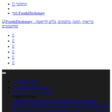
התחבר

מנוי FoodsDictionary






כניסה לחשבון

מנוי FoodsDictionary

מתכונים
קטגוריות מתכונים
קטגוריות נפוצות
מתכוני סלטים
מתכוני פשטידות
מתכוני עוגות
אוכל צמחוני
מתכונים לטבעוניים
אפייה
מוקפץ
עוגיות
פסטה
מתכוני עוף
מתכוני
בשר
מתכוני ילדים
מרקים
מתכונים ללא גלוטן
מתכונים לסוכרתיים