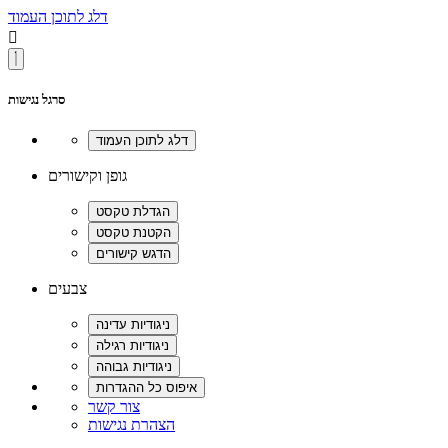
דלג לתוכן העמוד

סרגל נגישות
גופן וקישורים
צבעים
צור קשר
הצהרת נגישות