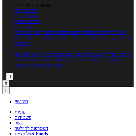
מחשבוני הריון ולידה
מחשבון הריון
מחשבון ביוץ
כתבות
כתבות
ערוצי תוכן
איך להכין
בית ומשפחה
בריאות
מחלות ובעיות
רפואה משלימה
ספורט וכושר גופני
נשים, הריון ולידה
טיפים והמלצות
חדשות אוכל
ובריאות
טורים
בריאות בצלחת
טעים ללא גלוטן
טבעונות לבריאות
לבשל כמו שף
תזונה לבטן רגועה
מרזים ללא דיאטה
מזיזים את הגוף
הרזיה
ורפואה משלימה
גורמה ביתי



חיפוש

עוגיות
פשטידות
בשר
הצטרפות לניוזלטר
אפליקציית Foods