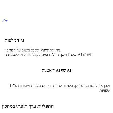
פלוב
המלצות
AI
ניתן להתייעץ ולקבל משוב על המתכון.
ה-AI שלנו?
ה-AI שלנו? מ
שף
רוצים לקבל עזרה מ
דיאטנית
שף AI
דיאטנית AI
ולכן אין להסתמך עליהן, עלולות להיות
ההמלצות מיוצרות ע"י

AI
טעויות
התפלגות ערך תזונתי במתכון