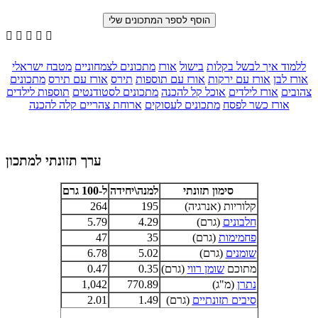





ללמוד איך לבשל בקלות
בישול
אורז
מתכונים לצמחוניים
מטבח ישראלי
אורז לבן
אורז עם ירקות
אורז עם תוספות
תירס
אורז עם תירס
מתכונים
צהובים
אורז לילדים
אוכל קל להכנה
מתכונים לסטודנטים
תוספות לילדים
אורז כשר לפסח
מתכונים לעסוקים
ארוחת צהריים קלה להכנה
ערך תזונתי למתכון
סימון תזונתי
למנה\יחידה
ל-100 גרם
קלוריות (אנרגיה)
195
264
חלבונים
(גרם)
4.29
5.79
פחמימות
(גרם)
35
47
שומנים
(גרם)
5.02
6.78
מתוכם
שומן רווי
(גרם)
0.35
0.47
נתרן
(מ"ג)
770.89
1,042
סיבים תזונתיים
(גרם)
1.49
2.01