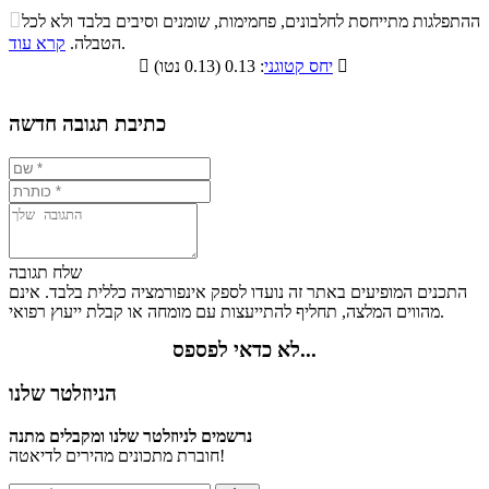
התפלגות ערך תזונתי במתכון

ההתפלגות מתייחסת לחלבונים, פחמימות, שומנים וסיבים בלבד ולא לכל
סיבים
.
הטבלה.
קרא עוד
פחמימות
חלבונים
שומנים
תזונתיים

: 0.13 (0.13 נטו)
יחס קטוגני

3.3%
11%
9.4%
76.3%
כתיבת תגובה חדשה
שלח תגובה
התכנים המופיעים באתר זה נועדו לספק אינפורמציה כללית בלבד. אינם
מהווים המלצה, תחליף להתייעצות עם מומחה או קבלת ייעוץ רפואי.
לא כדאי לפספס...
הניוזלטר שלנו
נרשמים לניוזלטר שלנו ומקבלים מתנה
חוברת מתכונים מהירים לדיאטה!