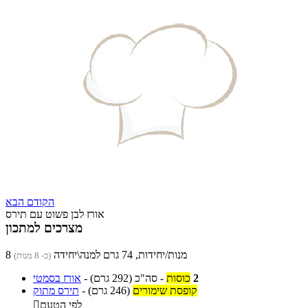
הקודם
הבא
אורז לבן פשוט עם תירס
מצרכים למתכון
8 מנות/יחידות, 74 גרם למנה\יחידה
(כ- 8 מנות)
2
כוסות
-
סה"כ
(292 גרם)
-
אורז בסמטי
קופסת שימורים
(246 גרם)
-
תירס מתוק
לפי הטעם
