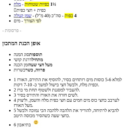
1½
כפיות שטוחות
-
מלח
כפית + חצי כפית

4
כפות
-
סה"כ
(40 מ"ל)
-
שמן קנולה
לפי הצורך
-
מים
- פרסומת -
אופן הכנת המתכון
תוספות
סוג המנה
מתחיל
דרגת קושי
מעל חצי שעה
זמן הכנה
פרווה, כשר
כשרות
למלא 5-6 כוסות מים רותחים בסיר, להוסיף את התירס, האורז
1
וכפית מלח, ולבשל חצי בישול למשך כ- 7-10 דקות.
להעביר למסננת ולשטוף תחת מי ברז.
2
לשים חזרה את האורז והתירס בסיר.
3
לערבב כחצי כוס מים חמים עם חצי כפית מלח והשמן, וליצוק
4
מעל האורז.
להביא לרתיחה, להוריד את הלהבה ללהבה הכי נמוכה ולבשל
5
כחצי שעה כשהסיר מכוסה היטב.
בתיאבון
6