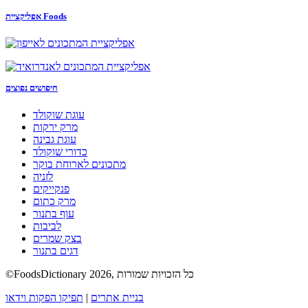
אפליקציית Foods
חיפושים נפוצים
עוגת שוקולד
מרק ירקות
עוגת גבינה
כדורי שוקולד
מתכונים לארוחת בוקר
לזניה
פנקייקים
מרק כתום
עוף בתנור
לביבות
בצק שמרים
דגים בתנור
©FoodsDictionary 2026, כל הזכויות שמורות
בניית אתרים
|
תפיקו הפקות וידאו