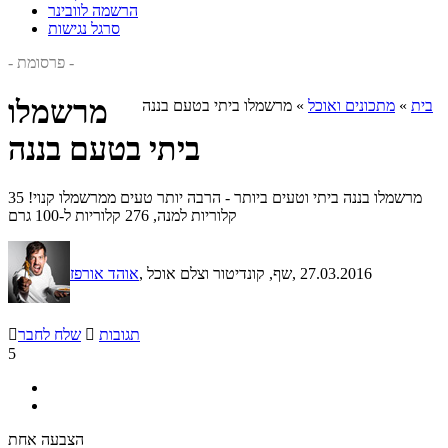
הרשמה לוובינר
סרגל נגישות
- פרסומת -
מרשמלו
בית
»
מתכונים ואוכל
»
מרשמלו ביתי בטעם בננה
ביתי בטעם בננה
מרשמלו בננה ביתי וטעים ביותר - הרבה יותר טעים ממרשמלו קנוי! 35
קלוריות למנה, 276 קלוריות ל-100 גרם
, 27.03.2016
, שף, קונדיטור וצלם אוכל
אוהד אורפז
תגובות

שלח לחבר

5
הצבעה אחת