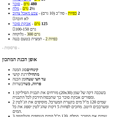
480
גרם
-
סוכר
2½
גרם
-
מלח
2
כפיות
-
סה"כ
(10 גרם)
-
צבע מאכל צהוב
לא חובה

125
גרם
-
אבקת סוכר
100-150 גרם

300 גרם
-
גלוקוזה
2 כפיות
-
תמצית בטעם בננה
- פרסומת -
אופן הכנת המתכון
קינוחים
סוג המנה
מתחיל
דרגת קושי
עד חצי שעה
זמן הכנה
פרווה, כשר
כשרות
מורחים את תבנית הסיליקון (20x30) בשכבה דקה של שמן
1
ומפזרים אבקת סוכר כך שתכסה/תידבק לכל התבנית.
שמים 120 מ"ל מים בקערת המערבל, מוסיפים את הג`לטין
2
ומערבבים היטב. מחכים לפחות 5 דקות שהג`לטין יספוג את כל
המים.
שמים את הסוכר, המלח, 120 מ"ל המים הנוספים והגלוקוזה
3