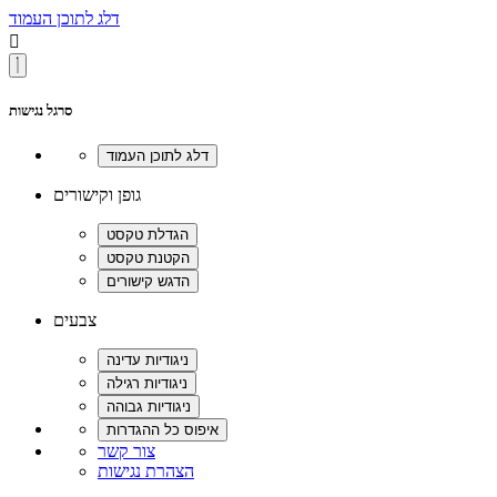
דלג לתוכן העמוד

סרגל נגישות
גופן וקישורים
צבעים
צור קשר
הצהרת נגישות