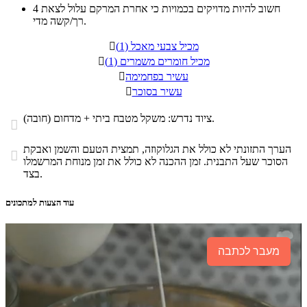
חשוב להיות מדויקים בכמויות כי אחרת המרקם עלול לצאת
4
רך/קשה מדי.
מכיל צבעי מאכל (1)

מכיל חומרים משמרים (1)

עשיר בפחמימה

עשיר בסוכר

ציוד נדרש: משקל מטבח ביתי + מדחום (חובה).

הערך התזונתי לא כולל את הגלוקוזה, תמצית הטעם והשמן ואבקת

הסוכר שעל התבנית. זמן ההכנה לא כולל את זמן מנוחת המרשמלו
בצד.
עוד הצעות למתכונים
מעבר לכתבה