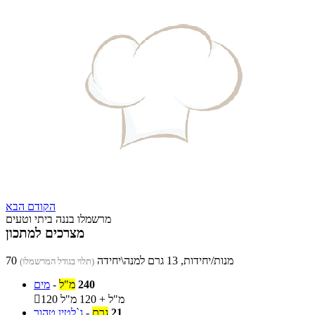
הקודם
הבא
מרשמלו בננה ביתי וטעים
מצרכים למתכון
70 מנות/יחידות, 13 גרם למנה\יחידה
(תלוי בגודל המרשמלו)
240
מ"ל
-
מים
120 מ"ל + 120 מ"ל

21
גרם
-
ג`לטין טהור