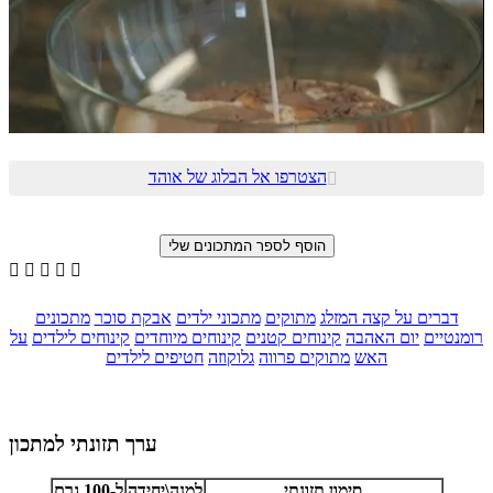
הצטרפו אל הבלוג של אוהד






דברים על קצה המזלג
מתוקים
מתכוני ילדים
אבקת סוכר
מתכונים
רומנטיים
יום האהבה
קינוחים קטנים
קינוחים מיוחדים
קינוחים לילדים
על
האש
מתוקים פרווה
גלוקוזה
חטיפים לילדים
ערך תזונתי למתכון
סימון תזונתי
למנה\יחידה
ל-100 גרם