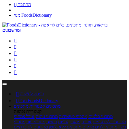
התחבר

מנוי FoodsDictionary






כניסה לחשבון

מנוי FoodsDictionary

מתכונים
קטגוריות מתכונים
קטגוריות נפוצות
מתכוני סלטים
מתכוני פשטידות
מתכוני עוגות
אוכל צמחוני
מתכונים לטבעוניים
אפייה
מוקפץ
עוגיות
פסטה
מתכוני עוף
מתכוני
בשר
מתכוני ילדים
מרקים
מתכונים ללא גלוטן
מתכונים לסוכרתיים