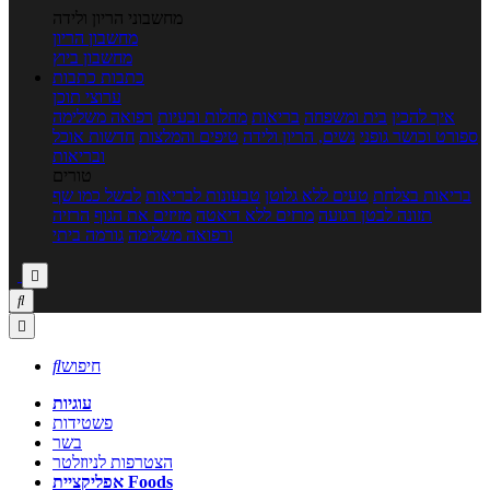
מחשבוני הריון ולידה
מחשבון הריון
מחשבון ביוץ
כתבות
כתבות
ערוצי תוכן
איך להכין
בית ומשפחה
בריאות
מחלות ובעיות
רפואה משלימה
ספורט וכושר גופני
נשים, הריון ולידה
טיפים והמלצות
חדשות אוכל
ובריאות
טורים
בריאות בצלחת
טעים ללא גלוטן
טבעונות לבריאות
לבשל כמו שף
תזונה לבטן רגועה
מרזים ללא דיאטה
מזיזים את הגוף
הרזיה
ורפואה משלימה
גורמה ביתי



חיפוש

עוגיות
פשטידות
בשר
הצטרפות לניוזלטר
אפליקציית Foods