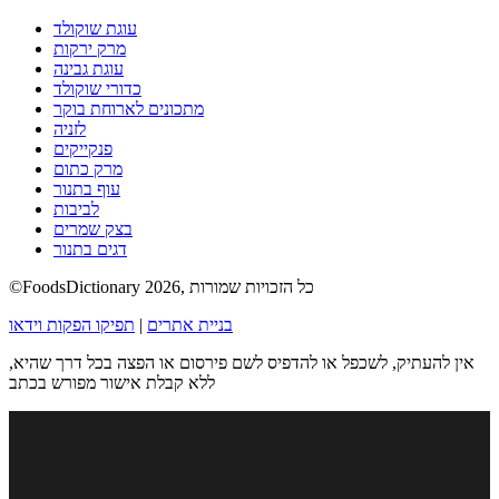
עוגת שוקולד
מרק ירקות
עוגת גבינה
כדורי שוקולד
מתכונים לארוחת בוקר
לזניה
פנקייקים
מרק כתום
עוף בתנור
לביבות
בצק שמרים
דגים בתנור
©FoodsDictionary 2026, כל הזכויות שמורות
בניית אתרים
|
תפיקו הפקות וידאו
אין להעתיק, לשכפל או להדפיס לשם פירסום או הפצה בכל דרך שהיא,
ללא קבלת אישור מפורש בכתב