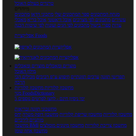
טרנדים בעולם האוכל
מיוחדים
מנתח המתכונים
ספר המתכונים שלי
מתכוני וידאו
מתכונים
עשירים
מתכונים לפי מצרכים
אוכל דיאטטי
אוכל בריא
מאכלי
עדות
ספרי בישול
מתכונים לפי חגים ועונות
לפי שיטות הכנה
אפליקציית Foods
מוצרים ומאכלים
מוצרים ומאכלים
מילון האוכל
תפריטי תזונה
ערכים תזונתיים
חיפוש ע"פ רכיבים
מכילים הכי
הרבה
מחשבון קלוריות
מחשבון קלוריות
מנוי FoodsDictionary
5 ימי ניסיון חינם - לחצו לפרטים נוספים
מחשבוני תזונה ובריאות
מחשבון קלוריות
מחשבון שריפת קלוריות
מחשבון דופק מטרה
יחס
מותניים לירכיים
מחשבון צריכת קלוריות
מחשבון מינונים מומלצים
מחשבון BMI
מחשבון אחוז שומן