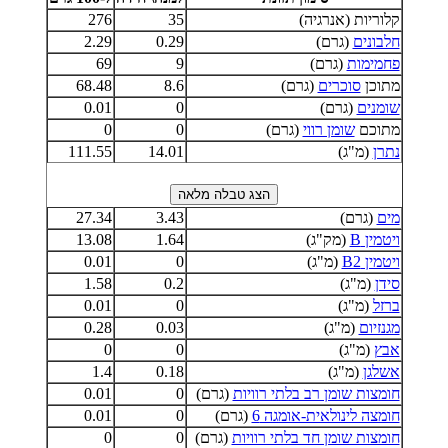
קלוריות (אנרגיה)
35
276
חלבונים
(גרם)
0.29
2.29
פחמימות
(גרם)
9
69
מתוכן
סוכרים
(גרם)
8.6
68.48
שומנים
(גרם)
0
0.01
מתוכם
שומן רווי
(גרם)
0
0
נתרן
(מ"ג)
14.01
111.55
מים
(גרם)
3.43
27.34
ויטמין B
(מק"ג)
1.64
13.08
ויטמין B2
(מ"ג)
0
0.01
סידן
(מ"ג)
0.2
1.58
ברזל
(מ"ג)
0
0.01
מגנזיום
(מ"ג)
0.03
0.28
אבץ
(מ"ג)
0
0
אשלגן
(מ"ג)
0.18
1.4
חומצות שומן רב בלתי רוויות
(גרם)
0
0.01
חומצה לינולאית-אומגה 6
(גרם)
0
0.01
חומצות שומן חד בלתי רוויות
(גרם)
0
0