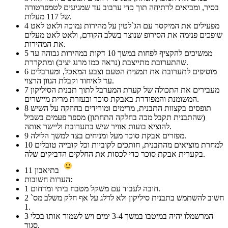
בסיר, ומביאים לרתיחה תוך כדי ערבוב עד שמגיעים לטמפרטורה
של 117 מעלות.
מפעילים את המיקסר עם הג`לטין על מהירות נמוכה ולאט לאט
4
שופכים פנימה את הסירופ שנוצר בשלב הקודם, ולאט לאט מעלים
את המהירות.
ממשיכים להקציף לפחות במשך 10 דקות במהירות גבוהה עד
5
שהתערובת מתייצבת (נראה כמו מרנג יציב) ומתקררת.
מוסיפים לתערובת את תמצית הטעם וצבע המאכל, ומערבלים
6
עד לאיחוד וקבלת הגוון הרצוי.
מעבירים את התכולה של קערת המערבל לתוך תבנית הסיליקון
7
המשומנת והמפודרת באבקת סוכר ובעזרת מרית מיישרים.
תופסים בקצוות התבנית, מרימים ומורידים בחוזקה על השיש
8
(שהתבנית תקבל מכה בחלקה התחתון) מספר פעמים בשביל
להוציא בועות אוויר שיש בתערובת וליישר אותה.
מפזרים אבקת סוכר מעל ומניחים בצד למשך הלילה.
9
למחרת מוציאים מהתבנית, חותכים לקוביות וכל קובייה טובלים
10
בקערית אבקת סוכר כדי לכסות את החלקים הדביקים שלה.
בתיאבון
11
הערות חשובות:
חובה לעבוד עם משקל מטבח ביתי ומדחום.
1
חשוב להשתמש בתבנית סיליקון ולא לדלג על אף חלק משלב מס`
2
1.
המרשמלו יהיה במיטבו במשך 3-4 ימים ויש לשמור אותו בכלי
3
סגור.