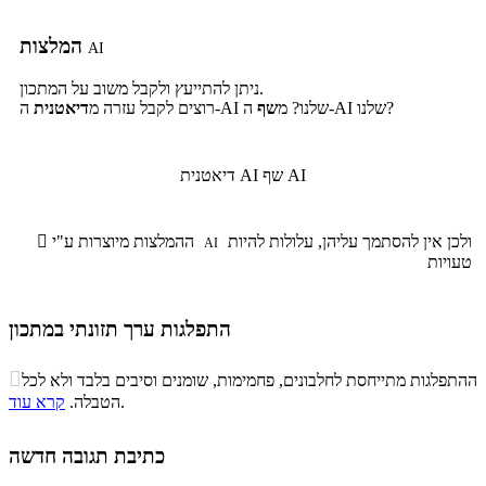
המלצות
AI
ניתן להתייעץ ולקבל משוב על המתכון.
ה-AI שלנו?
ה-AI שלנו? מ
שף
רוצים לקבל עזרה מ
דיאטנית
שף AI
דיאטנית AI
ולכן אין להסתמך עליהן, עלולות להיות
ההמלצות מיוצרות ע"י

AI
טעויות
התפלגות ערך תזונתי במתכון
התפלגות ערך תזונתי במתכון

ההתפלגות מתייחסת לחלבונים, פחמימות, שומנים וסיבים בלבד ולא לכל
סיבים
.
הטבלה.
קרא עוד
פחמימות
חלבונים
שומנים
תזונתיים
0%
0%
3.2%
96.8%
כתיבת תגובה חדשה