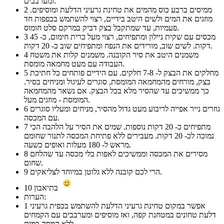
ומערבבים.
ממיסים ברבע כוס מהמים את טחינת גרעיני הדלעת ומוסיפים.
2
מוזגים את המים ולשים היטב בידיים, רצוי להשתמש בכפפות חד
פעמיות, עד שמתקבל בצק דביק במרקם סלט חומוס.
מכסים עם שקית ניילון ומתפיחים, רצוי מעל כרית חימום, כ- 45
3
דקות. לשים שוב, מורידים את הנפח ומתפיחים שוב כ- 20 דקות.
משמנים היטב את סיר הקובנה. משמנים קלות את משטח
4
העבודה עם מעט מחמאה מומסת.
מחלקים את הבצק ל- 7-8 חלקים. עם הידיים פותחים כל חתיכת
5
בצק, מורחים מהמחמאה המומסת, סוגרים לעיגול ומניחים בסיר.
כך ממשיכים עד שהסיר מלא בכל הבצק. אם נשאר מהמחמאה
המומסת - מוזגים מעל.
גוזרים נייר אפייה לריבוע מעט גדול מהסיר, מניחים ומעליו סוגרים
6
עם המכסה.
מתפיחים כ- 20 דקות נוספות. שמים את הסיר על הלהבה הכי
7
נמוכה לכ- 20 דקות. מעבירים ללא פתיחת המכסה לתנור שחומם
מראש ל- 180 מעלות ואופים כשעה.
מסירים את המכסה וממשיכים לאפות בלי מכסה עד שהלחם
8
שחום.
הרי לכם קובנה ללא גלוטן במיוחד לצליאקים.
9
בתיאבון
10
הערות:
אפשר במקום טחינת גרעיני הדלעת להשתמש בכפית גרעיני
1
דלעת טחונים במטחנת קפה, ואז מוסיפים ומערבבים עם הקמחים
ללא המסה במים.