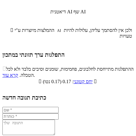
שף AI
דיאטנית AI
ולכן אין להסתמך עליהן, עלולות להיות
ההמלצות מיוצרות ע"י

AI
טעויות
התפלגות ערך תזונתי במתכון
התפלגות ערך תזונתי במתכון

ההתפלגות מתייחסת לחלבונים, פחמימות, שומנים וסיבים בלבד ולא לכל
סיבים
.
הטבלה.
קרא עוד
פחמימות
חלבונים
שומנים
תזונתיים

: 0.17 (0.17 נטו)
יחס קטוגני

1.4%
14.2%
1.2%
83.2%
כתיבת תגובה חדשה