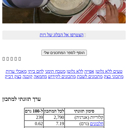
הצטרפו אל הבלוג של רות






טעים ללא גלוטן
אפייה
ללא גלוטן
מטבח תימני
לחם ביתי
מאכלי עדות
מתכוני בצק
מתכונים לשבת
מתכונים לקידוש
מחמאה
קובנה
בצק דביק
ערך תזונתי למתכון
סימון תזונתי
לכל המתכון
ל-100 גרם
קלוריות (אנרגיה)
2,790
239
חלבונים
(גרם)
7.19
0.62