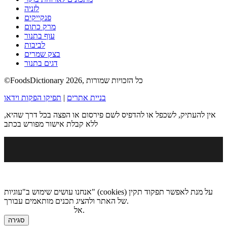
לזניה
פנקייקים
מרק כתום
עוף בתנור
לביבות
בצק שמרים
דגים בתנור
©FoodsDictionary 2026, כל הזכויות שמורות
בניית אתרים
|
תפיקו הפקות וידאו
אין להעתיק, לשכפל או להדפיס לשם פירסום או הפצה בכל דרך שהיא,
ללא קבלת אישור מפורש בכתב
אנחנו עושים שימוש ב"עוגיות" (cookies) על מנת לאפשר תפקוד תקין
של האתר ולהציג תכנים מותאמים עבורך.
.
אל
מדיניות הגנת הפרטיות
סגירה