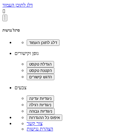
דלג לתוכן העמוד

סרגל נגישות
גופן וקישורים
צבעים
צור קשר
הצהרת נגישות