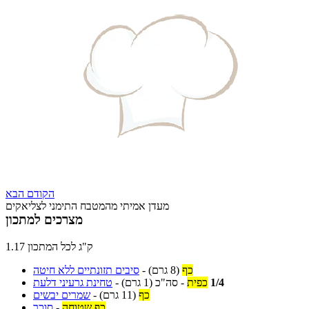
הקודם
הבא
מעדן אמיתי מהמטבח התימני לצליאקים
מצרכים למתכון
1.17 ק"ג לכל המתכון
כף
(8 גרם)
-
סיבים תזונתיים ללא חיטה
1/4
כפית
-
סה"כ
(1 גרם)
-
טחינת גרעיני דלעת
כף
(11 גרם)
-
שמרים יבשים
כף שטוחה
-
סוכר