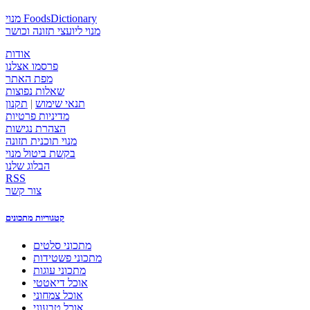
מנוי FoodsDictionary
מנוי ליועצי תזונה וכושר
אודות
פרסמו אצלנו
מפת האתר
שאלות נפוצות
תנאי שימוש
|
תקנון
מדיניות פרטיות
הצהרת נגישות
מנוי תוכנית תזונה
בקשת ביטול מנוי
הבלוג שלנו
RSS
צור קשר
קטגוריות מתכונים
מתכוני סלטים
מתכוני פשטידות
מתכוני עוגות
אוכל דיאטטי
אוכל צמחוני
אוכל טבעוני