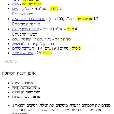
כפית שטוחה
-
מלח
2
כוסות
-
סה"כ
(480 מ"ל)
-
מים
מים פושרים

1/2
אריזת נייר
-
סה"כ
(100 גרם)
-
מרגרינה בטעם חמאה
או חמאה מומסת

4
מנות
-
סה"כ
(1 גרם)
-
תרסיס שמן קנולה
לשימון התבנית

כפית אחת
-
גואר גאם או קסנטאן גאם
כחצי קילו קמחים ללא גלוטן
כוסות
-
סה"כ
(194 גרם)
1¼
-
תערובת ללחם
כוסות
2¼
-
קמח קונדיטור
- פרסומת -
אופן הכנת המתכון
אחר
סוג המנה
מתקדם
דרגת קושי
מעל שעה
זמן הכנה
פרווה, כשר
כשרות
מנפים את הקמחים לקערה. מוסיפים את המלח, הסיבים והגואר
1
גאם ומערבבים היטב. מוסיפים את השמרים היבשים והסוכר