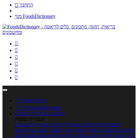
התחבר

מנוי FoodsDictionary






כניסה לחשבון

מנוי FoodsDictionary

מתכונים
קטגוריות מתכונים
קטגוריות נפוצות
מתכוני סלטים
מתכוני פשטידות
מתכוני עוגות
אוכל צמחוני
מתכונים לטבעוניים
אפייה
מוקפץ
עוגיות
פסטה
מתכוני עוף
מתכוני
בשר
מתכוני ילדים
מרקים
מתכונים ללא גלוטן
מתכונים לסוכרתיים