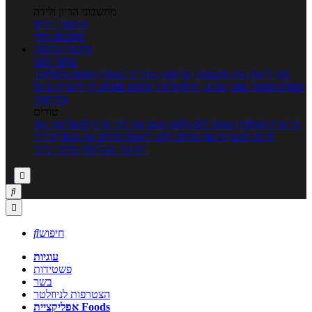
מחשבוני הריון ולידה
מחשבון הריון
מחשבון ביוץ
כתבות
כתבות
ערוצי תוכן
איך להכין
בית ומשפחה
בריאות
מחלות ובעיות
רפואה משלימה
ספורט וכושר גופני
נשים, הריון ולידה
טיפים והמלצות
חדשות אוכל
ובריאות
טורים
בריאות בצלחת
טעים ללא גלוטן
טבעונות לבריאות
לבשל כמו שף
תזונה לבטן רגועה
מרזים ללא דיאטה
מזיזים את הגוף
הרזיה
ורפואה משלימה
גורמה ביתי



חיפוש

עוגיות
פשטידות
בשר
הצטרפות לניוזלטר
אפליקציית Foods