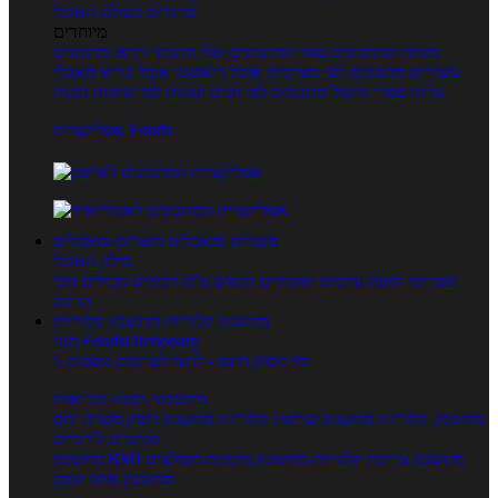
טרנדים בעולם האוכל
מיוחדים
מנתח המתכונים
ספר המתכונים שלי
מתכוני וידאו
מתכונים
עשירים
מתכונים לפי מצרכים
אוכל דיאטטי
אוכל בריא
מאכלי
עדות
ספרי בישול
מתכונים לפי חגים ועונות
לפי שיטות הכנה
אפליקציית Foods
מוצרים ומאכלים
מוצרים ומאכלים
מילון האוכל
תפריטי תזונה
ערכים תזונתיים
חיפוש ע"פ רכיבים
מכילים הכי
הרבה
מחשבון קלוריות
מחשבון קלוריות
מנוי FoodsDictionary
5 ימי ניסיון חינם - לחצו לפרטים נוספים
מחשבוני תזונה ובריאות
מחשבון קלוריות
מחשבון שריפת קלוריות
מחשבון דופק מטרה
יחס
מותניים לירכיים
מחשבון צריכת קלוריות
מחשבון מינונים מומלצים
מחשבון BMI
מחשבון אחוז שומן