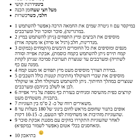
בינוני
דרגת קושי
מעל חצי שעה
זמן הכנה
חלבי, כשר
כשרות
במיקסר עם וו גיטרה שמים את החמאה הרכה (אפשר להשתמש
1
במרגרינה), סוכר וסוכר וניל ומערבבים.
מוסיפים את הביצים ומיץ התפוזים (ניתן להשתמש במיץ
2
מנדרינות, חלב (רגיל או סויה) או משקה אורז).
מנפים ומוסיפים את כל החומרים היבשים (הקמחים (במקום
3
קמח תירס ניתן להשתמש בקמח כוסמת), אבקת אפייה וסודה
לשתייה) ומערבבים עד שנוצרת תערובת סמיכה שניתן לקחת
ממנה עם כף.
במידת הצורך מוסיפים מעט מיץ תפוזים או מעט קמח.
4
מוסיפים את שברי השוקולד (חתיכות קטנות כולל השבבים
5
שנוצרים במהלך החיתוך. ניתן להשתמש בשוקולד חלב או שוקולד
לבן או לשלב ביניהם) ומערבבים.
קורצים כפית מהעיסה ומניחים בעזרת כף נוספת על נייר אפייה
6
בתבנית. משטחים מעט.
משאירים רווח של כ- 2 ס"מ בין העוגיות.
7
אופים בתנור שחומם מראש לחום בינוני של 180 מעלות עד
8
שהעוגיות מזהיבות או משחימות לפי הטעם, כ- 10-15 דקות.
לאחר שהעוגיות התקררו בוזקים עם מסננת אבקת סוכר
9
ומאחסנים בכלי אטום (אפשר לשמור במקפיא).
בתיאבון
10