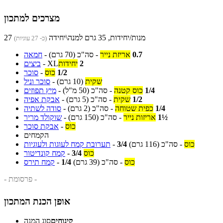
מצרכים למתכון
27 מנות/יחידות, 35 גרם למנה\יחידה
(כ- 27 עוגיות)
0.7
אריזת נייר
-
סה"כ
(70 גרם)
-
חמאה
2
יחידות
XL
-
ביצים
1/2
כוס
-
סוכר
שקית
(10 גרם)
-
סוכר וניל
1/4
כוס קטנה
-
סה"כ
(50 מ"ל)
-
מיץ תפוזים
1/2
שקית
-
סה"כ
(5 גרם)
-
אבקת אפיה
1/4
כפית שטוחה
-
סה"כ
(2 גרם)
-
סודה לשתיה
1½
אריזות נייר
-
סה"כ
(150 גרם)
-
שוקולד מריר
כוס
-
אבקת סוכר
הקמחים
כוס
-
סה"כ
(116 גרם)
3/4
-
תערובת קמח לעוגות ולעוגיות
כוס
3/4
-
קמח קונדיטור
כוס
-
סה"כ
(39 גרם)
1/4
-
קמח תירס
- פרסומת -
אופן הכנת המתכון
קינוחים
סוג המנה