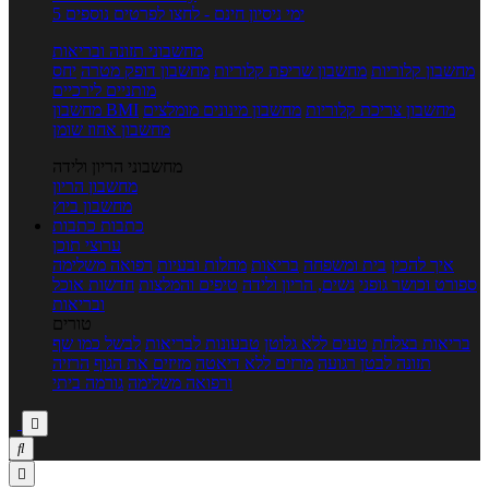
5 ימי ניסיון חינם - לחצו לפרטים נוספים
מחשבוני תזונה ובריאות
מחשבון קלוריות
מחשבון שריפת קלוריות
מחשבון דופק מטרה
יחס
מותניים לירכיים
מחשבון צריכת קלוריות
מחשבון מינונים מומלצים
מחשבון BMI
מחשבון אחוז שומן
מחשבוני הריון ולידה
מחשבון הריון
מחשבון ביוץ
כתבות
כתבות
ערוצי תוכן
איך להכין
בית ומשפחה
בריאות
מחלות ובעיות
רפואה משלימה
ספורט וכושר גופני
נשים, הריון ולידה
טיפים והמלצות
חדשות אוכל
ובריאות
טורים
בריאות בצלחת
טעים ללא גלוטן
טבעונות לבריאות
לבשל כמו שף
תזונה לבטן רגועה
מרזים ללא דיאטה
מזיזים את הגוף
הרזיה
ורפואה משלימה
גורמה ביתי


