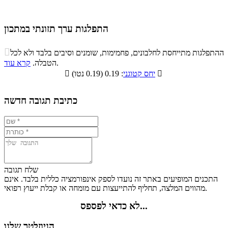
התפלגות ערך תזונתי במתכון
התפלגות ערך תזונתי במתכון

ההתפלגות מתייחסת לחלבונים, פחמימות, שומנים וסיבים בלבד ולא לכל
סיבים
.
הטבלה.
קרא עוד
פחמימות
חלבונים
שומנים
תזונתיים

: 0.19 (0.19 נטו)
יחס קטוגני

0%
16.2%
4.2%
79.6%
כתיבת תגובה חדשה
שלח תגובה
התכנים המופיעים באתר זה נועדו לספק אינפורמציה כללית בלבד. אינם
מהווים המלצה, תחליף להתייעצות עם מומחה או קבלת ייעוץ רפואי.
לא כדאי לפספס...
הניוזלטר שלנו