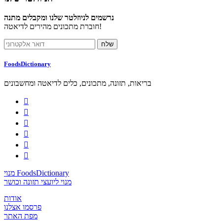
נרשמים לניוזלטר שלנו ומקבלים מתנה
חוברת מתכונים מהירים לדיאטה!
FoodsDictionary
בריאות, תזונה, מתכונים, כלים לדיאטה ומחשבונים






מנוי FoodsDictionary
מנוי ליועצי תזונה וכושר
אודות
פרסמו אצלנו
מפת האתר