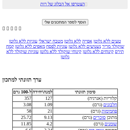
הצטרפו אל הבלוג של רות






טעים ללא גלוטן
אפייה
ללא גלוטן
מטבח ישראלי
עוגיות ללא גלוטן
שוקולד מריר
נשנושים ללא גלוטן
עוגיות לפסח
מאפים ללא גלוטן
קמח
תירס
קינוחים ללא גלוטן
קינוחי שוקולד ללא גלוטן
עוגיות שוקולד ללא
גלוטן
ערך תזונתי למתכון
סימון תזונתי
למנה\יחידה
ל-100 גרם
קלוריות (אנרגיה)
127
357
חלבונים
(גרם)
1.09
3.08
פחמימות
(גרם)
21
58
מתוכן
סוכרים
(גרם)
9.13
25.72
שומנים
(גרם)
4.2
11.85