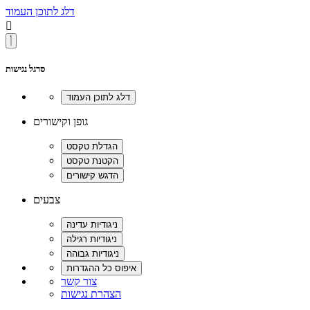
דלג לתוכן העמוד

סרגל נגישות
גופן וקישורים
צבעים
צור קשר
הצהרת נגישות