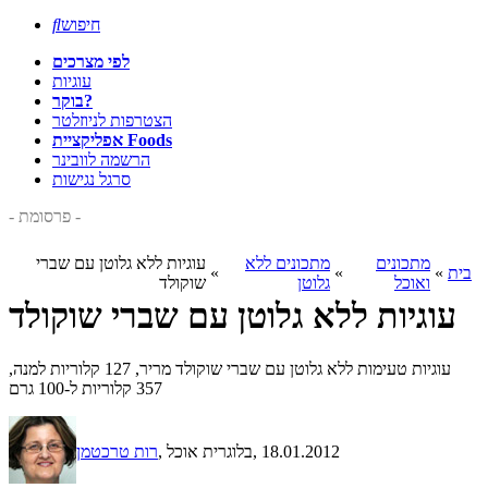
חיפוש

לפי מצרכים
עוגיות
בוקר?
הצטרפות לניוזלטר
אפליקציית Foods
הרשמה לוובינר
סרגל נגישות
- פרסומת -
מתכונים
מתכונים ללא
עוגיות ללא גלוטן עם שברי
בית
»
»
»
ואוכל
גלוטן
שוקולד
עוגיות ללא גלוטן עם שברי שוקולד
עוגיות טעימות ללא גלוטן עם שברי שוקולד מריר, 127 קלוריות למנה,
357 קלוריות ל-100 גרם
, 18.01.2012
, בלוגרית אוכל
רות טרכטמן