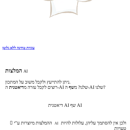
עוגיות טחינה ללא גלוטן
המלצות
AI
ניתן להתייעץ ולקבל משוב על המתכון.
ה-AI שלנו?
ה-AI שלנו? מ
שף
רוצים לקבל עזרה מ
דיאטנית
שף AI
דיאטנית AI
ולכן אין להסתמך עליהן, עלולות להיות
ההמלצות מיוצרות ע"י

AI
טעויות