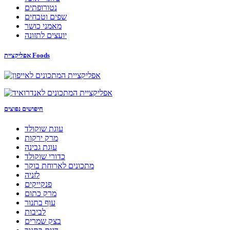
נטורופתים
שפים וטבחים
מאמני כושר
יועצים לתזונה
אפליקציית Foods
חיפושים נפוצים
עוגת שוקולד
מרק ירקות
עוגת גבינה
כדורי שוקולד
מתכונים לארוחת בוקר
לזניה
פנקייקים
מרק כתום
עוף בתנור
לביבות
בצק שמרים