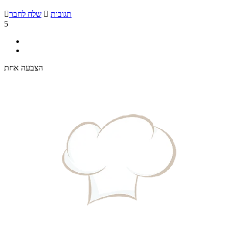
תגובות

שלח לחבר

5
הצבעה אחת