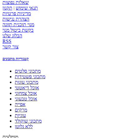
שאלות נפוצות
תנאי שימוש
|
תקנון
מדיניות פרטיות
הצהרת נגישות
מנוי תוכנית תזונה
בקשת ביטול מנוי
הבלוג שלנו
RSS
צור קשר
קטגוריות מתכונים
מתכוני סלטים
מתכוני פשטידות
מתכוני עוגות
אוכל דיאטטי
אוכל צמחוני
אוכל טבעוני
אפייה
מרקים
עוגיות
מתכוני שוקולד
ללא גלוטן
מומלצים