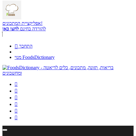
אפליקציית המתכונים!
להורדה בחינם
לחצו כאן
התחבר

מנוי FoodsDictionary





