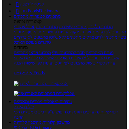
כניסה לחשבון

מנוי FoodsDictionary

מתכונים
קטגוריות מתכונים
קטגוריות נפוצות
מתכוני סלטים
מתכוני פשטידות
מתכוני עוגות
אוכל צמחוני
מתכונים לטבעוניים
אפייה
מוקפץ
עוגיות
פסטה
מתכוני עוף
מתכוני
בשר
מתכוני ילדים
מרקים
מתכונים ללא גלוטן
מתכונים לסוכרתיים
טרנדים בעולם האוכל
מיוחדים
מנתח המתכונים
ספר המתכונים שלי
מתכוני וידאו
מתכונים
עשירים
מתכונים לפי מצרכים
אוכל דיאטטי
אוכל בריא
מאכלי
עדות
ספרי בישול
מתכונים לפי חגים ועונות
לפי שיטות הכנה
אפליקציית Foods
מוצרים ומאכלים
מוצרים ומאכלים
מילון האוכל
תפריטי תזונה
ערכים תזונתיים
חיפוש ע"פ רכיבים
מכילים הכי
הרבה
מחשבון קלוריות
מחשבון קלוריות
מנוי FoodsDictionary