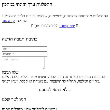
התפלגות ערך תזונתי במתכון
התפלגות ערך תזונתי במתכון

ההתפלגות מתייחסת לחלבונים, פחמימות, שומנים וסיבים בלבד ולא לכל
סיבים
.
הטבלה.
קרא עוד
פחמימות
חלבונים
שומנים
תזונתיים

: 0.07 (0.08 נטו)
יחס קטוגני

4.6%
6.5%
7%
81.9%
כתיבת תגובה חדשה
שלח תגובה
התכנים המופיעים באתר זה נועדו לספק אינפורמציה כללית בלבד. אינם
מהווים המלצה, תחליף להתייעצות עם מומחה או קבלת ייעוץ רפואי.
לא כדאי לפספס...
הניוזלטר שלנו
נרשמים לניוזלטר שלנו ומקבלים מתנה