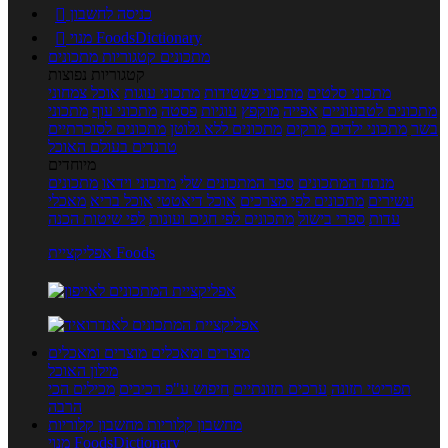
כניסה לחשבון

מנוי FoodsDictionary

מתכונים
קטגוריות מתכונים
קטגוריות נפוצות
מתכוני סלטים
מתכוני פשטידות
מתכוני עוגות
אוכל צמחוני
מתכונים לטבעוניים
אפייה
מוקפץ
עוגיות
פסטה
מתכוני עוף
מתכוני
בשר
מתכוני ילדים
מרקים
מתכונים ללא גלוטן
מתכונים לסוכרתיים
טרנדים בעולם האוכל
מיוחדים
מנתח המתכונים
ספר המתכונים שלי
מתכוני וידאו
מתכונים
עשירים
מתכונים לפי מצרכים
אוכל דיאטטי
אוכל בריא
מאכלי
עדות
ספרי בישול
מתכונים לפי חגים ועונות
לפי שיטות הכנה
אפליקציית Foods
מוצרים ומאכלים
מוצרים ומאכלים
מילון האוכל
תפריטי תזונה
ערכים תזונתיים
חיפוש ע"פ רכיבים
מכילים הכי
הרבה
מחשבון קלוריות
מחשבון קלוריות
מנוי FoodsDictionary