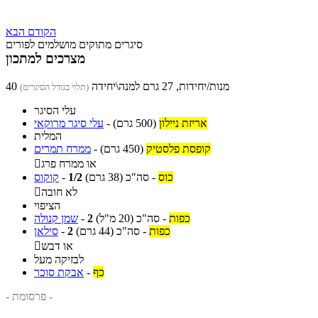
הקודם
הבא
סיגרים מתוקים מושלמים לפורים
מצרכים למתכון
40 מנות/יחידות, 27 גרם למנה\יחידה
(תלוי בגודל הסיגרים)
עלי הסיגר
אריזת ניילון
(500 גרם)
-
עלי סיגר מרוקאי
המלית
קופסת פלסטיק
(450 גרם)
-
ממרח תמרים
או ממרח פרג

כוס
-
סה"כ
(38 גרם)
1/2
-
קוקוס
לא חובה

הציפוי
כפות
-
סה"כ
(20 מ"ל)
2
-
שמן קנולה
כפות
-
סה"כ
(44 גרם)
2
-
סילאן
או דבש

לבזיקה מעל
כף
-
אבקת סוכר
- פרסומת -