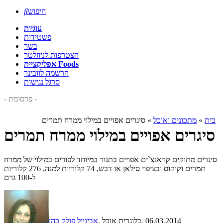
חיפוש

עוגיות
פשטידות
בשר
הצטרפות לניוזלטר
אפליקציית Foods
הרשמה לוובינר
סרגל נגישות
- פרסומת -
בית
»
מתכונים ואוכל
»
סיגרים אפויים במילוי ממרח תמרים
סיגרים אפויים במילוי ממרח תמרים
סיגרים מתוקים קראנצ`ים אפויים בתנור במיוחד לפורים במילוי של ממרח
תמרים וקוקוס ובציפוי סילאן או דבש, 74 קלוריות למנה, 276 קלוריות
ל-100 גרם
, 06.03.2014
, בלוגרית אוכל
אביגייל פולק כהן