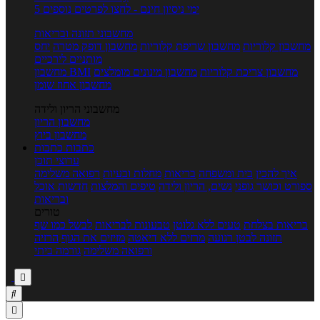
5 ימי ניסיון חינם - לחצו לפרטים נוספים
מחשבוני תזונה ובריאות
מחשבון קלוריות
מחשבון שריפת קלוריות
מחשבון דופק מטרה
יחס
מותניים לירכיים
מחשבון צריכת קלוריות
מחשבון מינונים מומלצים
מחשבון BMI
מחשבון אחוז שומן
מחשבוני הריון ולידה
מחשבון הריון
מחשבון ביוץ
כתבות
כתבות
ערוצי תוכן
איך להכין
בית ומשפחה
בריאות
מחלות ובעיות
רפואה משלימה
ספורט וכושר גופני
נשים, הריון ולידה
טיפים והמלצות
חדשות אוכל
ובריאות
טורים
בריאות בצלחת
טעים ללא גלוטן
טבעונות לבריאות
לבשל כמו שף
תזונה לבטן רגועה
מרזים ללא דיאטה
מזיזים את הגוף
הרזיה
ורפואה משלימה
גורמה ביתי


