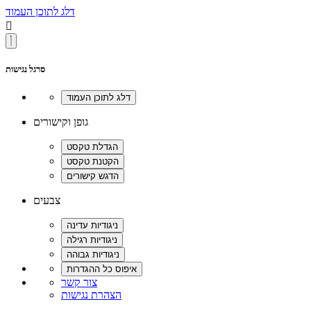
דלג לתוכן העמוד

סרגל נגישות
גופן וקישורים
צבעים
צור קשר
הצהרת נגישות