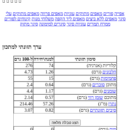





אפייה
פורים
מאפים
מתוקים
עוגיות
מאפים פרווה
מאפים מתוקים
עלי
סיגר
מאפים ללא ביצים
מאפים ליד הקפה
משלוחי מנות
קינוחים לפורים
ממרח תמרים
עוגיות סיגר
סיגרים למימונה
סיגר מתוק
ערך תזונתי למתכון
סימון תזונתי
למנה\יחידה
ל-100 גרם
קלוריות (אנרגיה)
74
276
חלבונים
(גרם)
1.26
4.73
פחמימות
(גרם)
15
55
מתוכן
סוכרים
(גרם)
0.64
2.4
שומנים
(גרם)
1.17
4.4
מתוכם
שומן רווי
(גרם)
0.57
2.14
נתרן
(מ"ג)
57.26
214.46
סיבים תזונתיים
(גרם)
0.82
3.07
מים
(גרם)
0
0