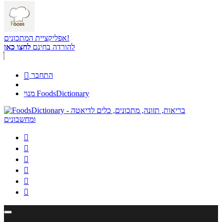
אפליקציית המתכונים!
להורדה בחינם
לחצו כאן
התחבר

מנוי FoodsDictionary





