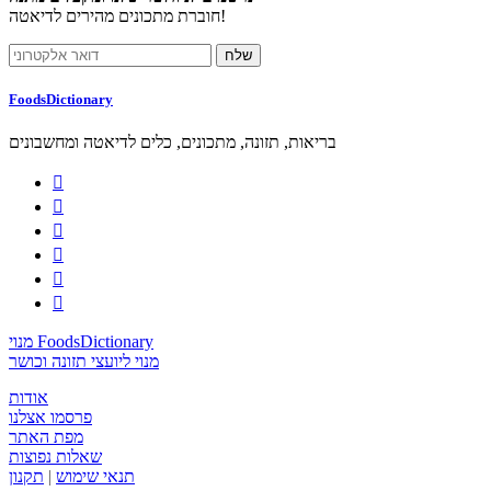
חוברת מתכונים מהירים לדיאטה!
FoodsDictionary
בריאות, תזונה, מתכונים, כלים לדיאטה ומחשבונים






מנוי FoodsDictionary
מנוי ליועצי תזונה וכושר
אודות
פרסמו אצלנו
מפת האתר
שאלות נפוצות
תנאי שימוש
|
תקנון