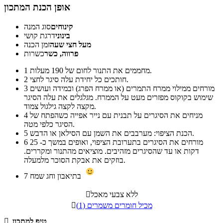
אופן הכנת המתכון
קינוחים
סוג המנה
בינוני
דרגת קושי
מעל חצי שעה
זמן הכנה
פרווה, כשר
כשרות
מחממים את התנור לחום של 190 מעלות.
1
חותכים כל יחידת עלה סיגר לחצי.
2
מורחים ממילוי ממרח התמרים (או ממרח הפרג) ובמידה ועושים
3
שימוש בקוקוס מפזרים מעט על הממרח. מגלגלים את עלה הסיגר
מקצה לקצה גילגול צמוד.
מניחים את הסיגרים על תבנית עם נייר אפייה כשהפתח של
4
הסיגר כלפי מטה.
הכנת הציפוי: מערבבים את השמן עם הסילאן או הדבש.
5
מורחים את הסיגרים בתערובת הציפוי, ואופים במשך כ- 25
6
דקות או עד שהסיגרים מזהיבים. מוציאים מהתנור ומקררים.
בוזקים את אבקת הסוכר מלמעלה.
בתיאבון וחג שמח
7
ללא צבעי מאכל

מכיל חומרים משמרים (1)

טיפ למתכון
