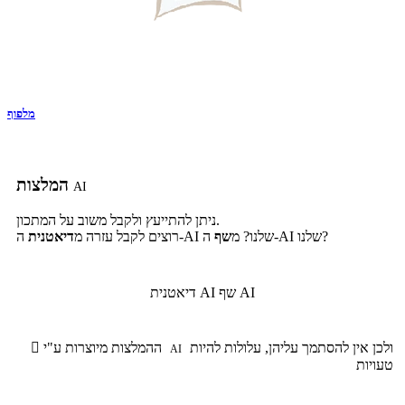
מלפוף
המלצות
AI
ניתן להתייעץ ולקבל משוב על המתכון.
ה-AI שלנו?
ה-AI שלנו? מ
שף
רוצים לקבל עזרה מ
דיאטנית
שף AI
דיאטנית AI
ולכן אין להסתמך עליהן, עלולות להיות
ההמלצות מיוצרות ע"י

AI
טעויות