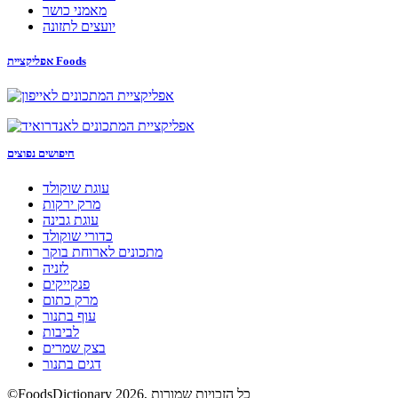
מאמני כושר
יועצים לתזונה
אפליקציית Foods
חיפושים נפוצים
עוגת שוקולד
מרק ירקות
עוגת גבינה
כדורי שוקולד
מתכונים לארוחת בוקר
לזניה
פנקייקים
מרק כתום
עוף בתנור
לביבות
בצק שמרים
דגים בתנור
©FoodsDictionary 2026, כל הזכויות שמורות