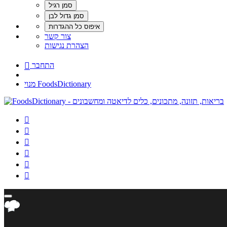
צור קשר
הצהרת נגישות
התחבר

מנוי FoodsDictionary





