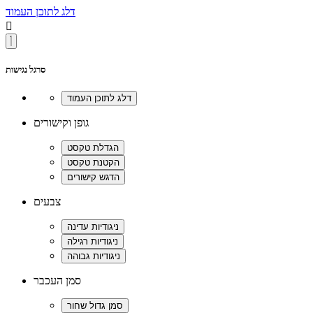
דלג לתוכן העמוד

סרגל נגישות
גופן וקישורים
צבעים
סמן העכבר