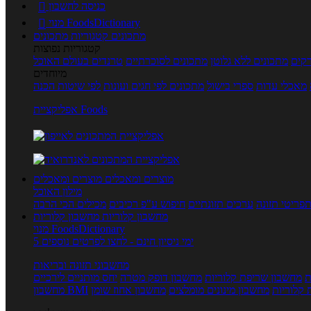
כניסה לחשבון

מנוי FoodsDictionary

מתכונים
קטגוריות מתכונים
קטגוריות נפוצות
קים
מתכונים ללא גלוטן
מתכונים לסוכרתיים
טרנדים בעולם האוכל
מיוחדים
מאכלי עדות
ספרי בישול
מתכונים לפי חגים ועונות
לפי שיטות הכנה
אפליקציית Foods
מוצרים ומאכלים
מוצרים ומאכלים
מילון האוכל
פריטי תזונה
ערכים תזונתיים
חיפוש ע"פ רכיבים
מכילים הכי הרבה
מחשבון קלוריות
מחשבון קלוריות
מנוי FoodsDictionary
5 ימי ניסיון חינם - לחצו לפרטים נוספים
מחשבוני תזונה ובריאות
ת
מחשבון שריפת קלוריות
מחשבון דופק מטרה
יחס מותניים לירכיים
 קלוריות
מחשבון מינונים מומלצים
מחשבון אחוז שומן
מחשבון BMI