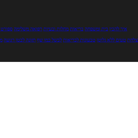
איך להכין
בית ומשפחה
בריאות
מחלות ובעיות
רפואה משלימה
ספורט ו
צלחת
טעים ללא גלוטן
טבעונות לבריאות
לבשל כמו שף
תזונה לבטן רגועה
מר