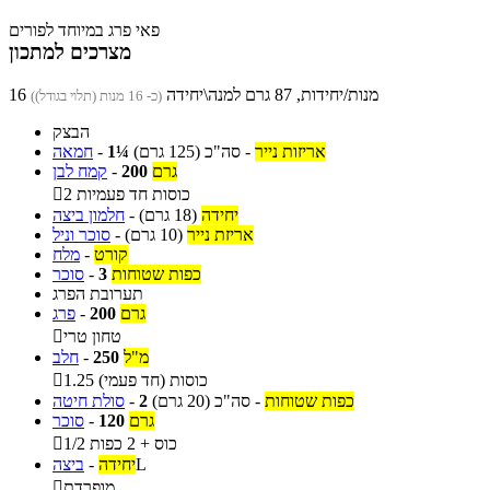
פאי פרג במיוחד לפורים
מצרכים למתכון
16 מנות/יחידות, 87 גרם למנה\יחידה
(כ- 16 מנות (תלוי בגודל))
הבצק
אריזות נייר
-
סה"כ
(125 גרם)
1¼
-
חמאה
גרם
200
-
קמח לבן
2 כוסות חד פעמיות

יחידה
(18 גרם)
-
חלמון ביצה
אריזת נייר
(10 גרם)
-
סוכר וניל
קורט
-
מלח
כפות שטוחות
3
-
סוכר
תערובת הפרג
גרם
200
-
פרג
טחון טרי

מ"ל
250
-
חלב
1.25 כוסות (חד פעמי)

כפות שטוחות
-
סה"כ
(20 גרם)
2
-
סולת חיטה
גרם
120
-
סוכר
1/2 כוס + 2 כפות

L
יחידה
-
ביצה
מופרדת
