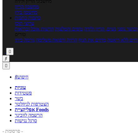
מחשבוני הריון ולידה
מחשבון הריון
מחשבון ביוץ
כתבות
כתבות
ערוצי תוכן
כושר גופני
נשים, הריון ולידה
טיפים והמלצות
חדשות אוכל ובריאות
טורים
זים ללא דיאטה
מזיזים את הגוף
הרזיה ורפואה משלימה
גורמה ביתי



חיפוש

עוגיות
פשטידות
בשר
הצטרפות לניוזלטר
אפליקציית Foods
הרשמה לוובינר
סרגל נגישות
- פרסומת -