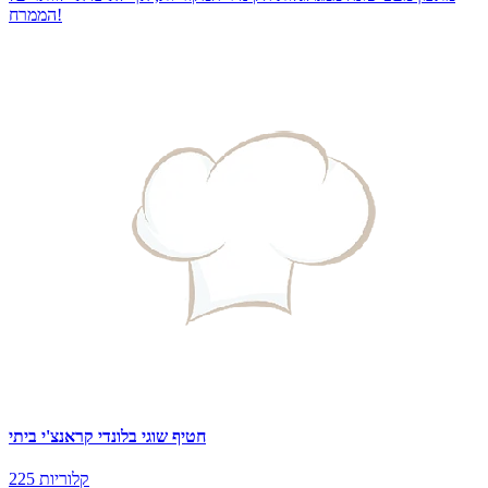
הממרח!
חטיף שוגי בלונדי קראנצ'י ביתי
225 קלוריות