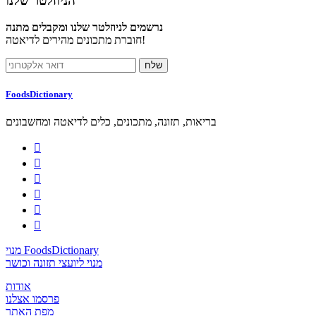
הניוזלטר שלנו
נרשמים לניוזלטר שלנו ומקבלים מתנה
חוברת מתכונים מהירים לדיאטה!
FoodsDictionary
בריאות, תזונה, מתכונים, כלים לדיאטה ומחשבונים






מנוי FoodsDictionary
מנוי ליועצי תזונה וכושר
אודות
פרסמו אצלנו
מפת האתר