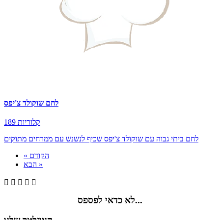
לחם שוקולד צ'יפס
189 קלוריות
לחם ביתי גבוה עם שוקולד צ'יפס שכיף לנשנש עם ממרחים מתוקים
« הקודם
הבא »





לא כדאי לפספס...