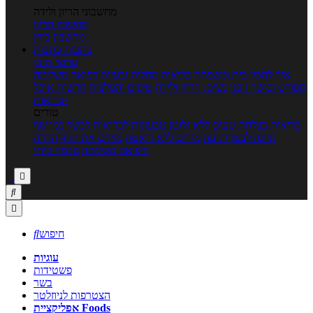
מחשבוני הריון ולידה
מחשבון הריון
מחשבון ביוץ
כתבות
כתבות
ערוצי תוכן
איך להכין
בית ומשפחה
בריאות
מחלות ובעיות
רפואה משלימה
ספורט וכושר גופני
נשים, הריון ולידה
טיפים והמלצות
חדשות אוכל
ובריאות
טורים
בריאות בצלחת
טעים ללא גלוטן
טבעונות לבריאות
לבשל כמו שף
תזונה לבטן רגועה
מרזים ללא דיאטה
מזיזים את הגוף
הרזיה
ורפואה משלימה
גורמה ביתי



חיפוש

עוגיות
פשטידות
בשר
הצטרפות לניוזלטר
אפליקציית Foods