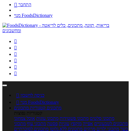
התחבר

מנוי FoodsDictionary






כניסה לחשבון

מנוי FoodsDictionary

מתכונים
קטגוריות מתכונים
קטגוריות נפוצות
מתכוני סלטים
מתכוני פשטידות
מתכוני עוגות
אוכל צמחוני
מתכונים לטבעוניים
אפייה
מוקפץ
עוגיות
פסטה
מתכוני עוף
מתכוני
בשר
מתכוני ילדים
מרקים
מתכונים ללא גלוטן
מתכונים לסוכרתיים