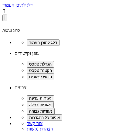
דלג לתוכן העמוד

סרגל נגישות
גופן וקישורים
צבעים
צור קשר
הצהרת נגישות