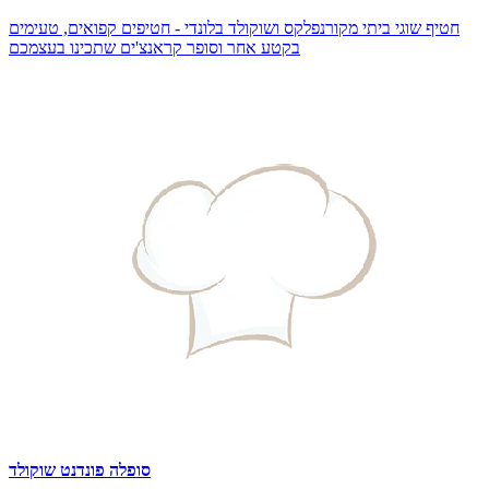
חטיף שוגי ביתי מקורנפלקס ושוקולד בלונדי - חטיפים קפואים, טעימים
בקטע אחר וסופר קראנצ'ים שתכינו בעצמכם
סופלה פונדנט שוקולד