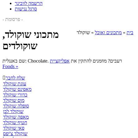
הרשמה לוובינר
סרגל נגישות
- פרסומת -
מתכוני שוקולד,
בית
»
מתכונים ואוכל
»
שוקולד
שוקולדים
רעבים? מוזמנים להתקין את
אפליקציית
שם באנגלית: Chocolate.
Foods »
שלח לחבר

עוגת שוקולד
מאפינס שוקולד
כדורי שוקולד
מוס שוקולד
סופלה שוקולד
שוקולד לבן
מאפה שוקולד
חטיף שוקולד
פאי שוקולד
שוקולד צ'יפס