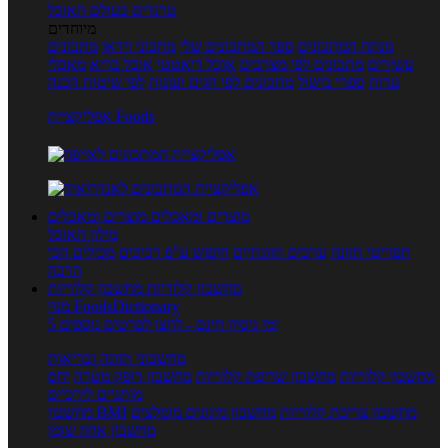
טרנדים בעולם האוכל
מיוחדים
מנתח המתכונים
ספר המתכונים שלי
מתכוני וידאו
מתכונים
עשירים
מתכונים לפי מצרכים
אוכל דיאטטי
אוכל בריא
מאכלי
עדות
ספרי בישול
מתכונים לפי חגים ועונות
לפי שיטות הכנה
אפליקציית Foods
מוצרים ומאכלים
מוצרים ומאכלים
מילון האוכל
תפריטי תזונה
ערכים תזונתיים
חיפוש ע"פ רכיבים
מכילים הכי
הרבה
מחשבון קלוריות
מחשבון קלוריות
מנוי FoodsDictionary
5 ימי ניסיון חינם - לחצו לפרטים נוספים
מחשבוני תזונה ובריאות
מחשבון קלוריות
מחשבון שריפת קלוריות
מחשבון דופק מטרה
יחס
מותניים לירכיים
מחשבון צריכת קלוריות
מחשבון מינונים מומלצים
מחשבון BMI
מחשבון אחוז שומן