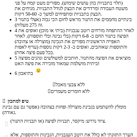
(תלוי בתבניות בהן עושים שימוש). מפזרים מעט קמח על פני
משטח העבודה ומרדדים את הבצק לגודל התבניות. מניחים את
הבצק בתבניות ומתפיחים למשך כ- 50-60 דקות.
בינתיים מחממים את התנור מראש לחום הכי גבוה (אצלי בתנור
3
זה 275 מעלות).
לאחר ההתפחה מורחים רוטב עגבניות (ביתי או מוכן) ואופים את
4
הפיצה בתנור החם כ- 6-8 דקות (בלי גבינה ובלי תוספות). לאחר
האפייה הראשונית מפזרים את הגבינה (מוצרלה או צהובה)
והתוספות שאוהבים, ואופים כ- 2-3 דקות נוספות (עדיף לאפות
בכל פעם פיצה אחת).
מוציאים את הפיצה מהתנור, חותכים למשולשים ונהנים מפיצה
5
ביתית מושלמת שמאוד מזכירה את פיצה האט!
בתיאבון
6
ללא צבעי מאכל

ללא חומרים משמרים

טיפ למתכון

מומלץ להשתמש בגבינת מוצרלה ופחות בצהובה (אפשר גם עם גבינת
גאודה).
ציוד נדרש: מיקסר, תבניות לפיצה (או תבניות התנור).

הערך התזונתי לא כולל את רוטב העגבניות, הגבינות והתוספות, אלא