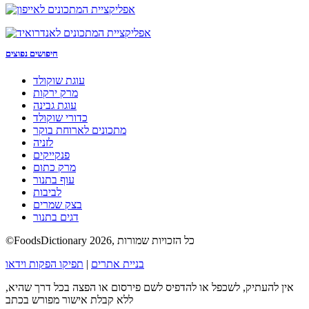
חיפושים נפוצים
עוגת שוקולד
מרק ירקות
עוגת גבינה
כדורי שוקולד
מתכונים לארוחת בוקר
לזניה
פנקייקים
מרק כתום
עוף בתנור
לביבות
בצק שמרים
דגים בתנור
©FoodsDictionary 2026, כל הזכויות שמורות
בניית אתרים
|
תפיקו הפקות וידאו
אין להעתיק, לשכפל או להדפיס לשם פירסום או הפצה בכל דרך שהיא,
ללא קבלת אישור מפורש בכתב