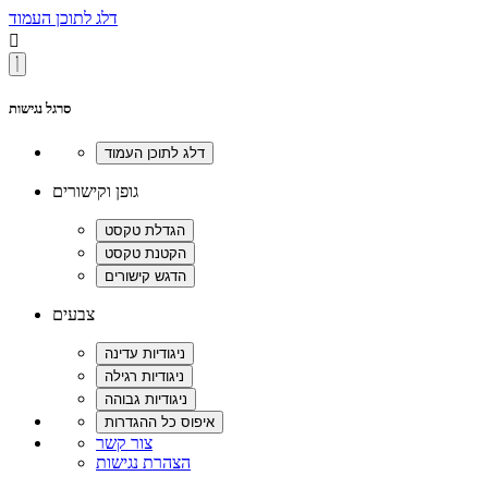
דלג לתוכן העמוד

סרגל נגישות
גופן וקישורים
צבעים
צור קשר
הצהרת נגישות