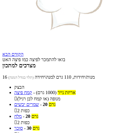
הקודם
הבא
בואו להתמכר לפיצה כמו פיצה האט
מצרכים למתכון
16 מנות/יחידות, 110 גרם למנה\יחידה
(תלוי בגודל המנה)
הבצק
אריזת נייר
(1000 גרם)
-
קמח פיצה
מנופה (או קמח לבן רגיל)

גרם
20
-
שמרים יבשים
2 כפות

גרם
20
-
מלח
2 כפות

גרם
30
-
סוכר