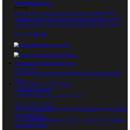
טרנדים בעולם האוכל
מיוחדים
מנתח המתכונים
ספר המתכונים שלי
מתכוני וידאו
מתכונים
עשירים
מתכונים לפי מצרכים
אוכל דיאטטי
אוכל בריא
מאכלי
עדות
ספרי בישול
מתכונים לפי חגים ועונות
לפי שיטות הכנה
אפליקציית Foods
מוצרים ומאכלים
מוצרים ומאכלים
מילון האוכל
תפריטי תזונה
ערכים תזונתיים
חיפוש ע"פ רכיבים
מכילים הכי
הרבה
מחשבון קלוריות
מחשבון קלוריות
מנוי FoodsDictionary
5 ימי ניסיון חינם - לחצו לפרטים נוספים
מחשבוני תזונה ובריאות
מחשבון קלוריות
מחשבון שריפת קלוריות
מחשבון דופק מטרה
יחס
מותניים לירכיים
מחשבון צריכת קלוריות
מחשבון מינונים מומלצים
מחשבון BMI
מחשבון אחוז שומן