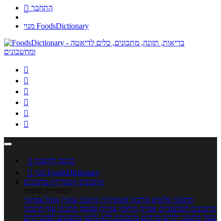
התחבר

מנוי FoodsDictionary






כניסה לחשבון

מנוי FoodsDictionary

מתכונים
קטגוריות מתכונים
קטגוריות נפוצות
מתכוני סלטים
מתכוני פשטידות
מתכוני עוגות
אוכל צמחוני
מתכונים לטבעוניים
אפייה
מוקפץ
עוגיות
פסטה
מתכוני עוף
מתכוני
בשר
מתכוני ילדים
מרקים
מתכונים ללא גלוטן
מתכונים לסוכרתיים