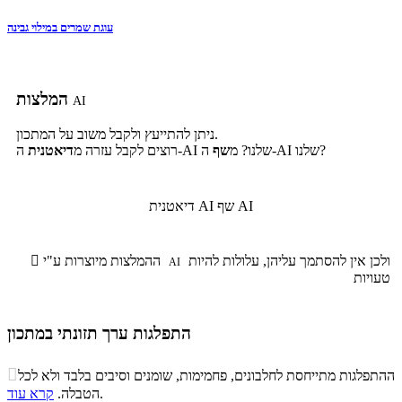
עוגת שמרים במילוי גבינה
המלצות
AI
ניתן להתייעץ ולקבל משוב על המתכון.
ה-AI שלנו?
ה-AI שלנו? מ
שף
רוצים לקבל עזרה מ
דיאטנית
שף AI
דיאטנית AI
ולכן אין להסתמך עליהן, עלולות להיות
ההמלצות מיוצרות ע"י

AI
טעויות
התפלגות ערך תזונתי במתכון
התפלגות ערך תזונתי במתכון

ההתפלגות מתייחסת לחלבונים, פחמימות, שומנים וסיבים בלבד ולא לכל
סיבים
.
הטבלה.
קרא עוד
פחמימות
חלבונים
שומנים