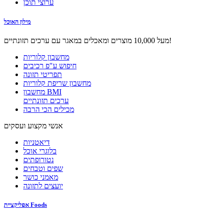
ערוצי תוכן
מילון האוכל
מעל 10,000 מוצרים ומאכלים במאגר עם ערכים תזונתיים!
מחשבון קלוריות
חיפוש ע"פ רכיבים
תפריטי תזונה
מחשבון שריפת קלוריות
מחשבון BMI
ערכים תזונתיים
מכילים הכי הרבה
אנשי מקצוע ועסקים
דיאטניות
בלוגרי אוכל
נטורופתים
שפים וטבחים
מאמני כושר
יועצים לתזונה
אפליקציית Foods