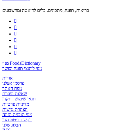
בריאות, תזונה, מתכונים, כלים לדיאטה ומחשבונים






מנוי FoodsDictionary
מנוי ליועצי תזונה וכושר
אודות
פרסמו אצלנו
מפת האתר
שאלות נפוצות
תנאי שימוש
|
תקנון
מדיניות פרטיות
הצהרת נגישות
מנוי תוכנית תזונה
בקשת ביטול מנוי
הבלוג שלנו