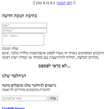
תזונתיים

: 0.1 (0.1 נטו)
יחס קטוגני

0.6%
9%
13.7%
76.7%
כתיבת תגובה חדשה
שלח תגובה
התכנים המופיעים באתר זה נועדו לספק אינפורמציה כללית בלבד. אינם
מהווים המלצה, תחליף להתייעצות עם מומחה או קבלת ייעוץ רפואי.
לא כדאי לפספס...
הניוזלטר שלנו
נרשמים לניוזלטר שלנו ומקבלים מתנה
חוברת מתכונים מהירים לדיאטה!
FoodsDictionary