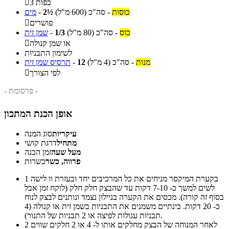
3 כפות

כוסות
-
סה"כ
(600 מ"ל)
2½
-
מים
פושרים

כוס
-
סה"כ
(80 מ"ל)
1/3
-
שמן זית
או שמן קנולה

לשימון התבניות
מנות
-
סה"כ
(4 מ"ל)
12
-
תרסיס שמן זית
לפי הצורך

- פרסומת -
אופן הכנת המתכון
עיקריות
סוג המנה
מתחיל
דרגת קושי
מעל שעה
זמן הכנה
פרווה, כשר
כשרות
בקערת המיקסר מניחים את כל המרכיבים יחד ובעזרת וו לישה
1
לשים למשך כ- 7-10 דקות עד שהבצק חלק חלק (לוקח זמן אבל
בסוף זה קורה). מכסים את הקערה בניילון נצמד ונותנים לבצק לנוח
כ- 20 דקות. בינתיים משמנים את התבניות בשמן זית או קנולה (4
תבניות עגולות לפיצה או 2 תבניות של התנור).
לאחר המנוחה של הבצק מחלקים אותו ל- 4 או 2 חלקים שווים
2