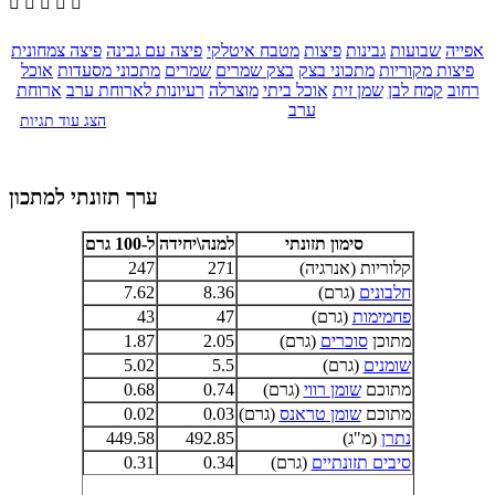





אפייה
שבועות
גבינות
פיצות
מטבח איטלקי
פיצה עם גבינה
פיצה צמחונית
פיצות מקוריות
מתכוני בצק
בצק שמרים
שמרים
מתכוני מסעדות
אוכל
רחוב
קמח לבן
שמן זית
אוכל ביתי
מוצרלה
רעיונות לארוחת ערב
ארוחת
ערב
הצג עוד תגיות
ערך תזונתי למתכון
סימון תזונתי
למנה\יחידה
ל-100 גרם
קלוריות (אנרגיה)
271
247
חלבונים
(גרם)
8.36
7.62
פחמימות
(גרם)
47
43
מתוכן
סוכרים
(גרם)
2.05
1.87
שומנים
(גרם)
5.5
5.02
מתוכם
שומן רווי
(גרם)
0.74
0.68
מתוכם
שומן טראנס
(גרם)
0.03
0.02
נתרן
(מ"ג)
492.85
449.58
סיבים תזונתיים
(גרם)
0.34
0.31