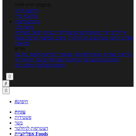
מחשבוני הריון ולידה
מחשבון הריון
מחשבון ביוץ
כתבות
כתבות
ערוצי תוכן
איך להכין
בית ומשפחה
בריאות
מחלות ובעיות
רפואה משלימה
ספורט וכושר גופני
נשים, הריון ולידה
טיפים והמלצות
חדשות אוכל
ובריאות
טורים
בריאות בצלחת
טעים ללא גלוטן
טבעונות לבריאות
לבשל כמו שף
תזונה לבטן רגועה
מרזים ללא דיאטה
מזיזים את הגוף
הרזיה
ורפואה משלימה
גורמה ביתי



חיפוש

עוגיות
פשטידות
בשר
הצטרפות לניוזלטר
אפליקציית Foods