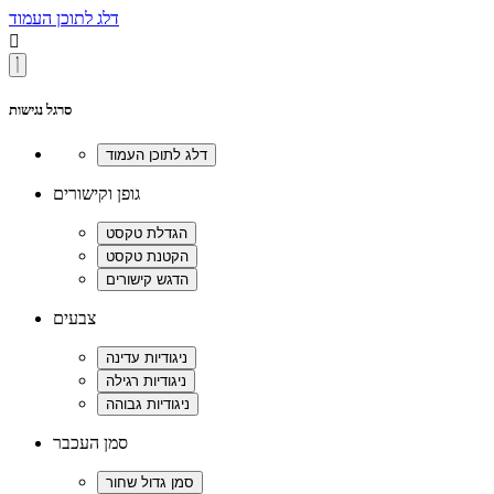
דלג לתוכן העמוד

סרגל נגישות
גופן וקישורים
צבעים
סמן העכבר