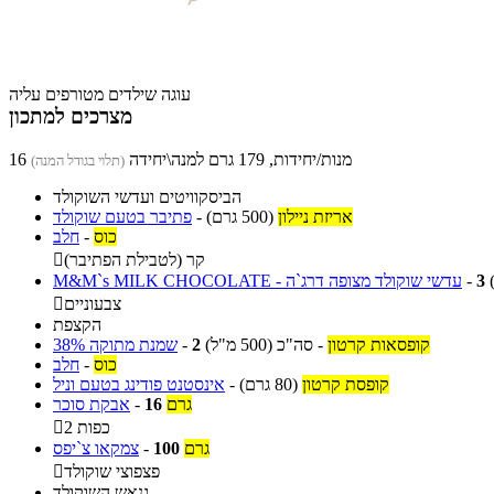
עוגה שילדים מטורפים עליה
מצרכים למתכון
16 מנות/יחידות, 179 גרם למנה\יחידה
(תלוי בגודל המנה)
הביסקוויטים ועדשי השוקולד
אריזת ניילון
(500 גרם)
-
פתיבר בטעם שוקולד
כוס
-
חלב
קר (לטבילת הפתיבר)

3
-
M&M`s MILK CHOCOLATE - עדשי שוקולד מצופה דרג`ה
צבעוניים

הקצפת
קופסאות קרטון
-
סה"כ
(500 מ"ל)
2
-
שמנת מתוקה 38%
כוס
-
חלב
קופסת קרטון
(80 גרם)
-
אינסטנט פודינג בטעם וניל
גרם
16
-
אבקת סוכר
2 כפות

גרם
100
-
צמקאו צ`יפס
פצפוצי שוקולד

גנאש השוקולד