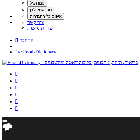
צור קשר
הצהרת נגישות
התחבר

מנוי FoodsDictionary





