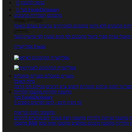
כניסה לחשבון

מנוי FoodsDictionary

מתכונים
קטגוריות מתכונים
קטגוריות נפוצות
קים
מתכונים ללא גלוטן
מתכונים לסוכרתיים
טרנדים בעולם האוכל
מיוחדים
מאכלי עדות
ספרי בישול
מתכונים לפי חגים ועונות
לפי שיטות הכנה
אפליקציית Foods
מוצרים ומאכלים
מוצרים ומאכלים
מילון האוכל
פריטי תזונה
ערכים תזונתיים
חיפוש ע"פ רכיבים
מכילים הכי הרבה
מחשבון קלוריות
מחשבון קלוריות
מנוי FoodsDictionary
5 ימי ניסיון חינם - לחצו לפרטים נוספים
מחשבוני תזונה ובריאות
ת
מחשבון שריפת קלוריות
מחשבון דופק מטרה
יחס מותניים לירכיים
 קלוריות
מחשבון מינונים מומלצים
מחשבון אחוז שומן
מחשבון BMI