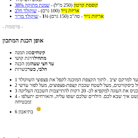
קופסת קרטון
(250 מ"ל)
-
שמנת מתוקה 38%
אריזת נייר
(100 גרם)
-
שוקולד חלב
אריזות נייר
-
סה"כ
(150 גרם)
1½
-
שוקולד מריר
- פרסומת -
אופן הכנת המתכון
קינוחים
סוג המנה
מתחיל
דרגת קושי
עד חצי שעה
זמן הכנה
חלבי, כשר
כשרות
1
2
3
הכנת גנאש השוקולד: להרתיח את השמנת המתוקה, למזוג מעל השוקולדים ולערבב עד למרקם חלק. למזוג את גנאש השוקולד מעל העוגה הקפואה ולקשט איך שבא לכם. הילדים שלכם יעופו עליה, והאורחים יתעלפו -
4
מבטיחה!
בתיאבון
6