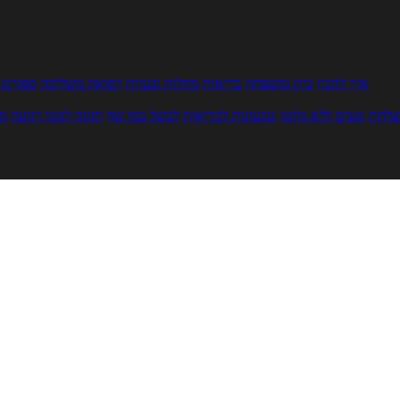
איך להכין
בית ומשפחה
בריאות
מחלות ובעיות
רפואה משלימה
ספורט ו
צלחת
טעים ללא גלוטן
טבעונות לבריאות
לבשל כמו שף
תזונה לבטן רגועה
מר