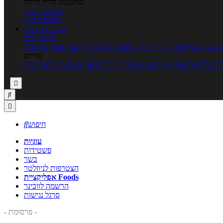
מחשבוני הריון ולידה
מחשבון הריון
מחשבון ביוץ
כתבות
כתבות
ערוצי תוכן
כושר גופני
נשים, הריון ולידה
טיפים והמלצות
חדשות אוכל ובריאות
טורים
זים ללא דיאטה
מזיזים את הגוף
הרזיה ורפואה משלימה
גורמה ביתי



חיפוש

עוגיות
פשטידות
בשר
הצטרפות לניוזלטר
אפליקציית Foods
הרשמה לוובינר
סרגל נגישות
- פרסומת -