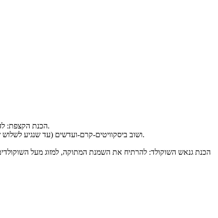
הכנת הקצפת: להקציף בקערה את השמנת המתוקה, החלב, אינסטנט הפודינג ואבקת הסוכר עד למרקם יציב . לתוך הקצפת המוכנה לקפל את פצפוצי השוקולד.
לסדר בתחתית התבנית (ראו "ציוד נדרש") שכבה ראשונה של ביסקוויטים, מעל לשטח שכבת קצפת-פצפוצים, מעל לפזר עדשי M&M ושוב ביסקוויטים-קרם-ועדשים (עד שנגיע לשלוש שכבות).