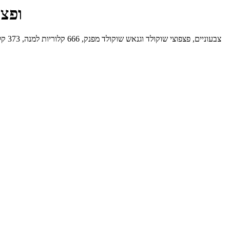
עוגת ביס
עוגת ביסקוויטים מושלמת מפתיבר שוקולד, עדשי M&M צבעוניים, פצפוצי שוקולד וגנאש שוקולד מפנק, 666 קלוריות למנה, 373 קלוריות ל-100 גרם