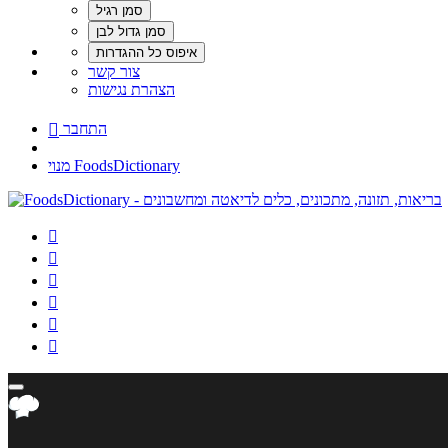
צור קשר
הצהרת נגישות
התחבר

מנוי FoodsDictionary





