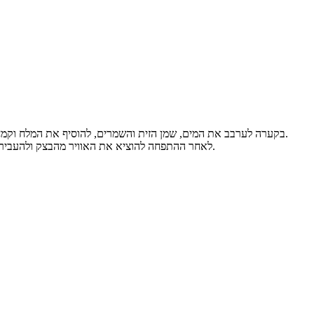
בקערה לערבב את המים, שמן הזית והשמרים, להוסיף את המלח וקמח וללוש כ- 15 דקות. להעביר להתפחה של כשעה לפחות (או למשך לילה במקרר), לעטוף את הקערה בניילון נצמד עם חורים ולהניח מגבת מעל.
לאחר ההתפחה להוציא את האוויר מהבצק ולהעביר אותו לתבנית פיירקס או כל תבנית מתאימה לאפייה (משומנת ועם נייר אפייה). להעביר להתפחה שנייה של כשעה לפחות מכוסה בניילון מחורר.