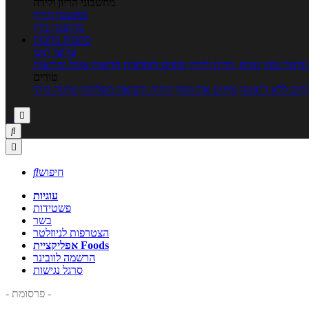
מחשבוני הריון ולידה
מחשבון הריון
מחשבון ביוץ
כתבות
כתבות
ערוצי תוכן
כושר גופני
נשים, הריון ולידה
טיפים והמלצות
חדשות אוכל ובריאות
טורים
זים ללא דיאטה
מזיזים את הגוף
הרזיה ורפואה משלימה
גורמה ביתי



חיפוש

עוגיות
פשטידות
בשר
הצטרפות לניוזלטר
אפליקציית Foods
הרשמה לוובינר
סרגל נגישות
- פרסומת -