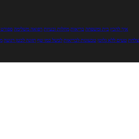
איך להכין
בית ומשפחה
בריאות
מחלות ובעיות
רפואה משלימה
ספורט ו
צלחת
טעים ללא גלוטן
טבעונות לבריאות
לבשל כמו שף
תזונה לבטן רגועה
מר