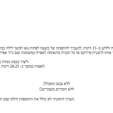
ליצור בבצק גומות עם ידיים רטובות (מאוד). לסדר בפנים זיתים ורוזמרין ולפזר מלח גס.
לאפות במשך כ- 20-25 דקות עד שהפוקצ`ה משחימה בצורה יפה. להוציא ולטפטף מעט שמן זית.
ללא צבעי מאכל

ללא חומרים משמרים

הערך התזונתי לא כולל את התוספות וזילוף שמן הזית מעל לאחר האפייה. התבלינים והתוספות במתכון לפי הטעם האישי.