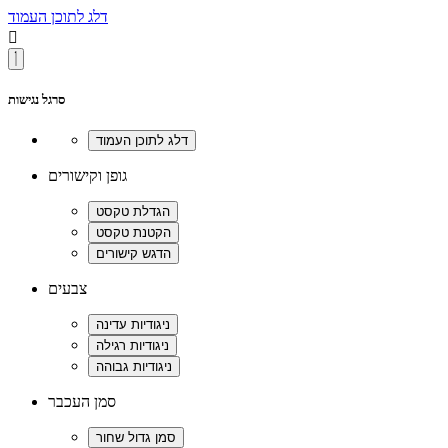
דלג לתוכן העמוד

סרגל נגישות
גופן וקישורים
צבעים
סמן העכבר