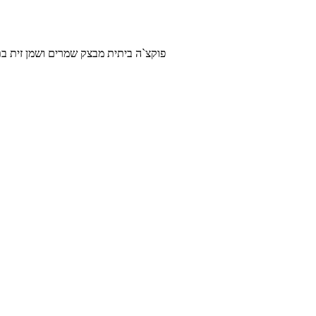
פוקצ`ה ביתית מבצק שמרים ושמן זית בתוספת זיתים, רוזמרין ומל