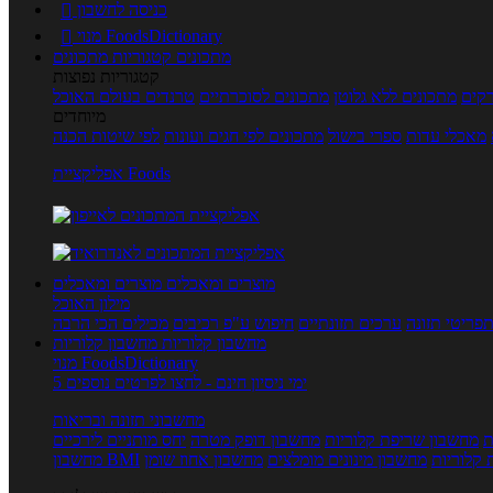
כניסה לחשבון

מנוי FoodsDictionary

מתכונים
קטגוריות מתכונים
קטגוריות נפוצות
קים
מתכונים ללא גלוטן
מתכונים לסוכרתיים
טרנדים בעולם האוכל
מיוחדים
מאכלי עדות
ספרי בישול
מתכונים לפי חגים ועונות
לפי שיטות הכנה
אפליקציית Foods
מוצרים ומאכלים
מוצרים ומאכלים
מילון האוכל
פריטי תזונה
ערכים תזונתיים
חיפוש ע"פ רכיבים
מכילים הכי הרבה
מחשבון קלוריות
מחשבון קלוריות
מנוי FoodsDictionary
5 ימי ניסיון חינם - לחצו לפרטים נוספים
מחשבוני תזונה ובריאות
ת
מחשבון שריפת קלוריות
מחשבון דופק מטרה
יחס מותניים לירכיים
 קלוריות
מחשבון מינונים מומלצים
מחשבון אחוז שומן
מחשבון BMI