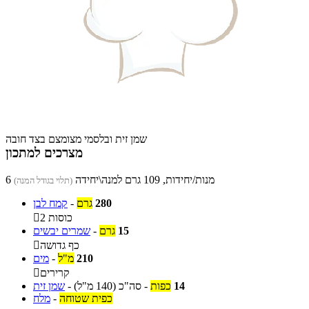
שמן זית ובלסמי מצומצם בצד חובה
מצרכים למתכון
6 מנות/יחידות, 109 גרם למנה\יחידה
(תלוי בגודל המנה)
280
גרם
-
קמח לבן
2 כוסות

15
גרם
-
שמרים יבשים
כף גדושה

210
מ"ל
-
מים
קרירים

14
כפות
-
סה"כ
(140 מ"ל)
-
שמן זית
כפית שטוחה
-
מלח