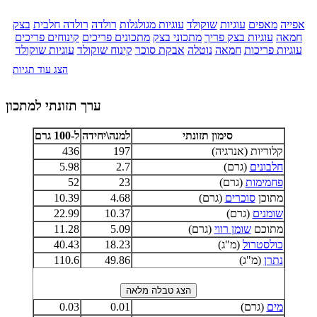
אפייה
מאפים
עוגיות
שוקולד
עוגיות מגולגלות
רולדה
רולדה חלבית
בצק
חמאה
עוגיות בצק פריך
מתכוני בצק
מתכונים פריכים
קינוחים פריכים
עוגיות פריכות
חמאה
נוטלה
אבקת סוכר
קינוח שוקולד
עוגיות שוקולד
הצג עוד תגיות
ערך תזונתי למתכון
סימון תזונתי
למנה\יחידה
ל-100 גרם
קלוריות (אנרגיה)
197
436
חלבונים
(גרם)
2.7
5.98
פחמימות
(גרם)
23
52
מתוכן
סוכרים
(גרם)
4.68
10.39
שומנים
(גרם)
10.37
22.99
מתוכם
שומן רווי
(גרם)
5.09
11.28
כולסטרול
(מ"ג)
18.23
40.43
נתרן
(מ"ג)
49.86
110.6
מים
(גרם)
0.01
0.03