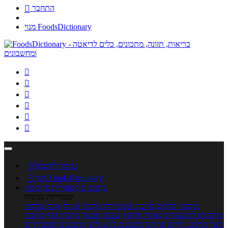
התחבר

מנוי FoodsDictionary






כניסה לחשבון

מנוי FoodsDictionary

מתכונים
קטגוריות מתכונים
קטגוריות נפוצות
מתכוני סלטים
מתכוני פשטידות
מתכוני עוגות
אוכל צמחוני
מתכונים לטבעוניים
אפייה
מוקפץ
עוגיות
פסטה
מתכוני עוף
מתכוני
בשר
מתכוני ילדים
מרקים
מתכונים ללא גלוטן
מתכונים לסוכרתיים