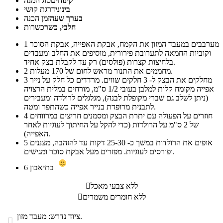
קינוחים
סוג המנה
בינוני
דרגת קושי
בערך שעה
זמן הכנה
חלבי, כשר
כשרות
מערבבים במעבד המזון את הקמח, אבקת האפייה, אבקת הסוכר
1
וקוביות החמאה לתערובת פירורית, מוסיפים את החלב ומעבדים
בלחיצות קצרות (פולסים) רק עד לקבלת בצק אחיד.
מחממים את התנור מראש לחום של 170 מעלות.
2
מחלקים את הבצק ל- 3 חלקים שווים. מרדדים כל חלק על נייר
3
אפייה מקומח קלות למלבן בעובי 1/2 ס"מ, מורחים במלית הרצויה
(ניתן לשלב גם שברי מקופלת לבנה), מגלגלים לרולדה ומעבירים
לתבנית מרופדת בנייר אפייה כשהתפר ומטה.
חוזרים על הפעולה עם יתרת הבצק ומסמנים חריצים במרווחים
4
של 2 ס"מ על הרולדות (כדי להקל על החיתוך לעוגיות לאחר
האפייה).
אופים את הרולדות במשך כ- 25-30 דקות עד להזהבה, מצננים
5
ופורסים לעוגיות. מפזרים מעל אבקת סוכר ומגישים.
בתיאבון
6
ללא צבעי מאכל

ללא חומרים משמרים

ציוד נדרש: מעבד מזון.
