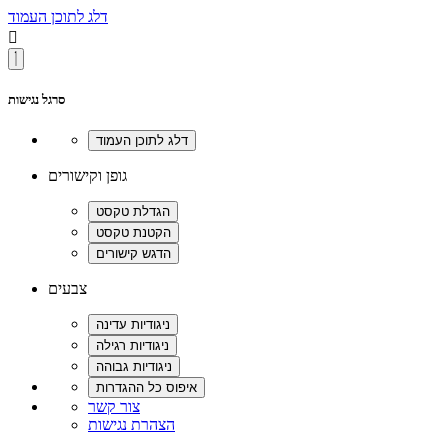
דלג לתוכן העמוד

סרגל נגישות
גופן וקישורים
צבעים
צור קשר
הצהרת נגישות