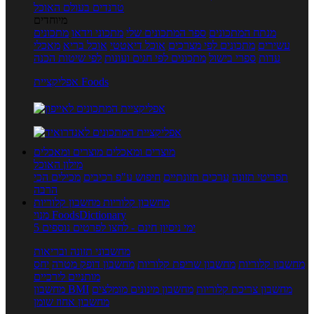
טרנדים בעולם האוכל
מיוחדים
מנתח המתכונים
ספר המתכונים שלי
מתכוני וידאו
מתכונים
עשירים
מתכונים לפי מצרכים
אוכל דיאטטי
אוכל בריא
מאכלי
עדות
ספרי בישול
מתכונים לפי חגים ועונות
לפי שיטות הכנה
אפליקציית Foods
מוצרים ומאכלים
מוצרים ומאכלים
מילון האוכל
תפריטי תזונה
ערכים תזונתיים
חיפוש ע"פ רכיבים
מכילים הכי
הרבה
מחשבון קלוריות
מחשבון קלוריות
מנוי FoodsDictionary
5 ימי ניסיון חינם - לחצו לפרטים נוספים
מחשבוני תזונה ובריאות
מחשבון קלוריות
מחשבון שריפת קלוריות
מחשבון דופק מטרה
יחס
מותניים לירכיים
מחשבון צריכת קלוריות
מחשבון מינונים מומלצים
מחשבון BMI
מחשבון אחוז שומן