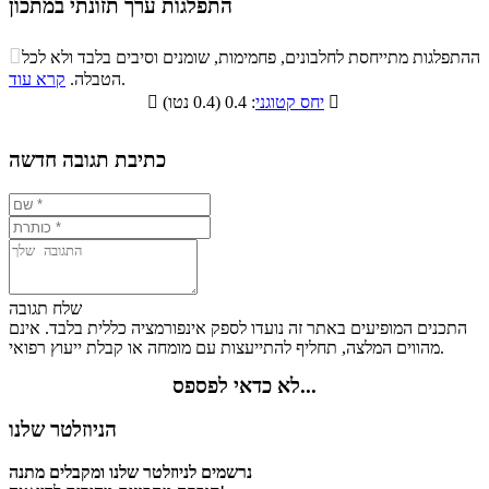
התפלגות ערך תזונתי במתכון
התפלגות ערך תזונתי במתכון

ההתפלגות מתייחסת לחלבונים, פחמימות, שומנים וסיבים בלבד ולא לכל
סיבים
.
הטבלה.
קרא עוד
פחמימות
חלבונים
שומנים
תזונתיים

: 0.4 (0.4 נטו)
יחס קטוגני

0%
28.5%
7.4%
64.1%
כתיבת תגובה חדשה
שלח תגובה
התכנים המופיעים באתר זה נועדו לספק אינפורמציה כללית בלבד. אינם
מהווים המלצה, תחליף להתייעצות עם מומחה או קבלת ייעוץ רפואי.
לא כדאי לפספס...
הניוזלטר שלנו
נרשמים לניוזלטר שלנו ומקבלים מתנה