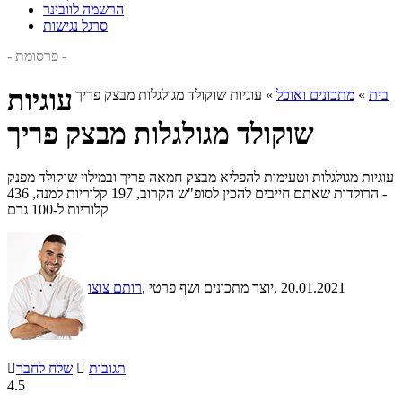
הרשמה לוובינר
סרגל נגישות
- פרסומת -
עוגיות
בית
»
מתכונים ואוכל
»
עוגיות שוקולד מגולגלות מבצק פריך
שוקולד מגולגלות מבצק פריך
עוגיות מגולגלות וטעימות להפליא מבצק חמאה פריך ובמילוי שוקולד מפנק
- הרולדות שאתם חייבים להכין לסופ"ש הקרוב, 197 קלוריות למנה, 436
קלוריות ל-100 גרם
, 20.01.2021
, יוצר מתכונים ושף פרטי
רותם צוצו
תגובות

שלח לחבר

4.5