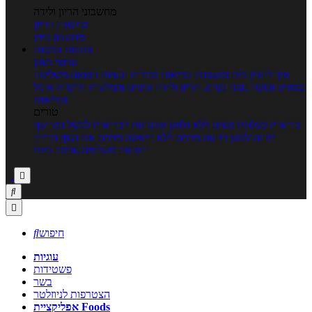
מחשבוני הריון ולידה
מחשבון הריון
מחשבון ביוץ
כתבות
כתבות
ערוצי תוכן
איך להכין
בית ומשפחה
בריאות
מחלות ובעיות
רפואה משלימה
ספורט וכושר גופני
נשים, הריון ולידה
טיפים והמלצות
חדשות אוכל
ובריאות
טורים
בריאות בצלחת
טעים ללא גלוטן
טבעונות לבריאות
לבשל כמו שף
תזונה לבטן רגועה
מרזים ללא דיאטה
מזיזים את הגוף
הרזיה
ורפואה משלימה
גורמה ביתי



חיפוש

עוגיות
פשטידות
בשר
הצטרפות לניוזלטר
אפליקציית Foods