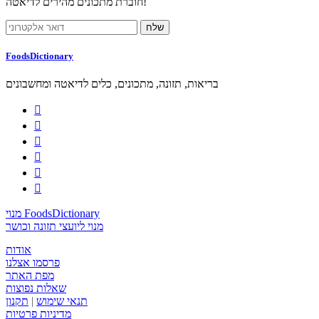
חוברת מתכונים מהירים לדיאטה!
FoodsDictionary
בריאות, תזונה, מתכונים, כלים לדיאטה ומחשבונים






מנוי FoodsDictionary
מנוי ליועצי תזונה וכושר
אודות
פרסמו אצלנו
מפת האתר
שאלות נפוצות
תנאי שימוש
|
תקנון
מדיניות פרטיות