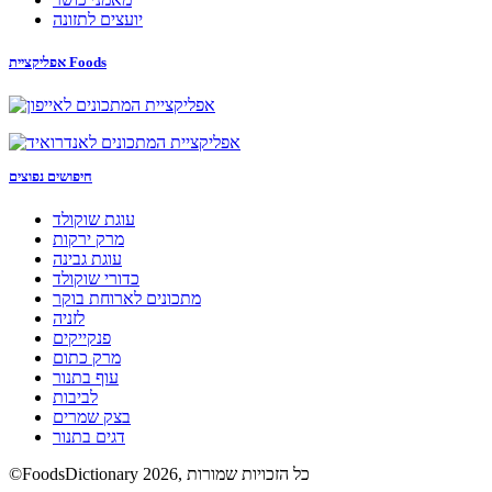
יועצים לתזונה
אפליקציית Foods
חיפושים נפוצים
עוגת שוקולד
מרק ירקות
עוגת גבינה
כדורי שוקולד
מתכונים לארוחת בוקר
לזניה
פנקייקים
מרק כתום
עוף בתנור
לביבות
בצק שמרים
דגים בתנור
©FoodsDictionary 2026, כל הזכויות שמורות