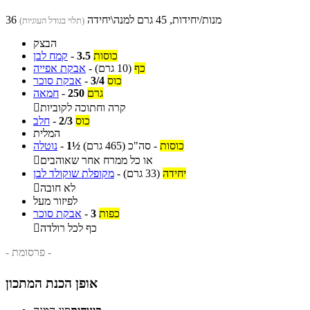
36 מנות/יחידות, 45 גרם למנה\יחידה
(תלוי בגודל העוגיות)
הבצק
כוסות
3.5
-
קמח לבן
כף
(10 גרם)
-
אבקת אפייה
כוס
3/4
-
אבקת סוכר
גרם
250
-
חמאה
קרה וחתוכה לקוביות

כוס
2/3
-
חלב
המלית
כוסות
-
סה"כ
(465 גרם)
1½
-
נוטלה
או כל ממרח אחר שאוהבים

יחידה
(33 גרם)
-
מקופלת שוקולד לבן
לא חובה

לפיזור מעל
כפות
3
-
אבקת סוכר
כף לכל רולדה

- פרסומת -
אופן הכנת המתכון