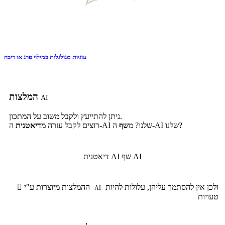
עוגיות מגולגלות במילוי פרג או ריבה
המלצות
AI
ניתן להתייעץ ולקבל משוב על המתכון.
ה-AI שלנו?
ה-AI שלנו? מ
שף
רוצים לקבל עזרה מ
דיאטנית
שף AI
דיאטנית AI
ולכן אין להסתמך עליהן, עלולות להיות
ההמלצות מיוצרות ע"י

AI
טעויות